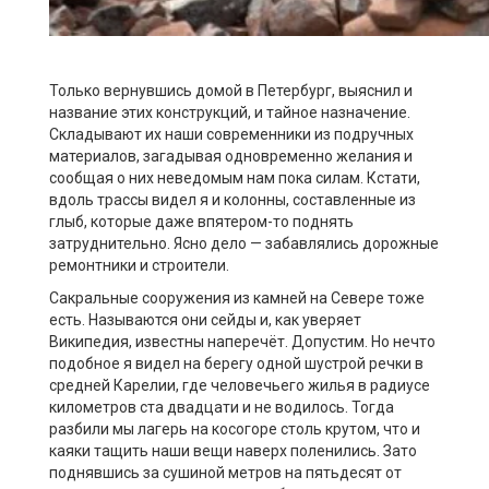
Только вернувшись домой в Петербург, выяснил и
название этих конструкций, и тайное назначение.
Складывают их наши современники из подручных
материалов, загадывая одновременно желания и
сообщая о них неведомым нам пока силам. Кстати,
вдоль трассы видел я и колонны, составленные из
глыб, которые даже впятером-то поднять
затруднительно. Ясно дело — забавлялись дорожные
ремонтники и строители.
Сакральные сооружения из камней на Севере тоже
есть. Называются они сейды и, как уверяет
Википедия, известны наперечёт. Допустим. Но нечто
подобное я видел на берегу одной шустрой речки в
средней Карелии, где человечьего жилья в радиусе
километров ста двадцати и не водилось. Тогда
разбили мы лагерь на косогоре столь крутом, что и
каяки тащить наши вещи наверх поленились. Зато
поднявшись за сушиной метров на пятьдесят от