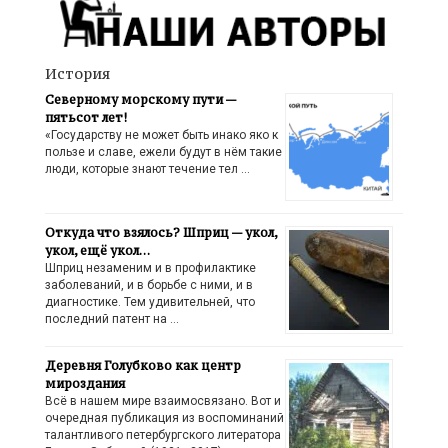
История
Северному морскому пути —
пятьсот лет!
«Государству не может быть инако яко к
пользе и славе, ежели будут в нём такие
люди, которые знают течение тел …
Откуда что взялось? Шприц — укол,
укол, ещё укол…
Шприц незаменим и в профилактике
заболеваний, и в борьбе с ними, и в
диагностике. Тем удивительней, что
последний патент на …
Деревня Голубково как центр
мироздания
Всё в нашем мире взаимосвязано. Вот и
очередная публикация из воспоминаний
талантливого петербургского литератора