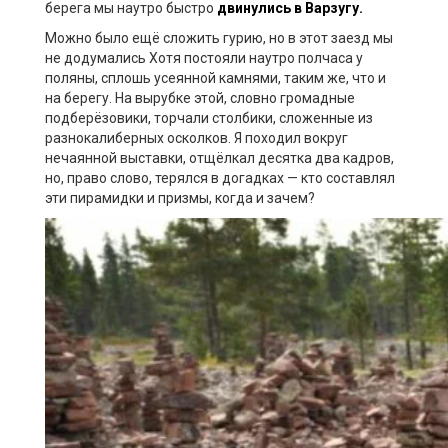
берега мы наутро быстро
двинулись в Варзугу.
Можно было ещё сложить гурию, но в этот заезд мы
не додумались Хотя постояли наутро полчаса у
поляны, сплошь усеянной камнями, таким же, что и
на берегу. На вырубке этой, словно громадные
подберёзовики, торчали столбики, сложенные из
разнокалиберных осколков. Я походил вокруг
нечаянной выставки, отщёлкал десятка два кадров,
но, право слово, терялся в догадках — кто составлял
эти пирамидки и призмы, когда и зачем?