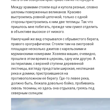
Между храмами стояли ещё и купола резные, словно
шеломы поверженных великанов. Красиво
выстроились ровной цепочкой, только с одной
стороны пристроились к ним две теплицы. Так что
пришлось мне побегать, прежде чем сумел отделить
в объективе высокое от низкого.
Наилучший же вид открывался с обрывистого берега,
правого орографически. Стояли там на смотровой
площадке несколько джипов с карельскими и
мурманскими номерами. Хозяева машин, очевидно,
прошли в этом время в церковь, одну или другую. А
за перилами, с верхней ступени деревянной
лестницы, взгляду предстали широкая, неспешная
река и домики, пристроившиеся на
противоположном её берегу. Где-то левее река,
должно быть, бежала довольно бойко, пробиваясь
сквозь теснины, но здесь она отдыхала, греясь под
северным солнцем.