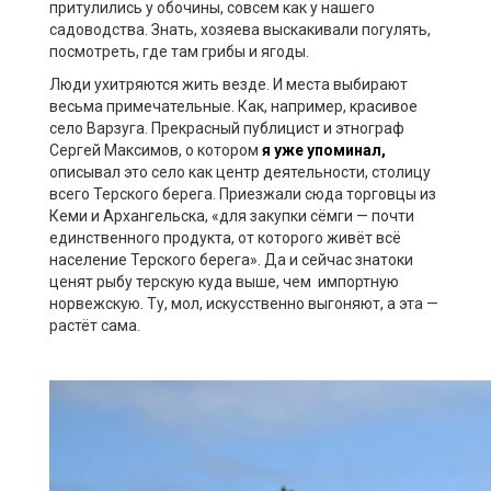
притулились у обочины, совсем как у нашего
садоводства. Знать, хозяева выскакивали погулять,
посмотреть, где там грибы и ягоды.
Люди ухитряются жить везде. И места выбирают
весьма примечательные. Как, например, красивое
село Варзуга. Прекрасный публицист и этнограф
Сергей Максимов, о котором
я уже упоминал,
описывал это село как центр деятельности, столицу
всего Терского берега. Приезжали сюда торговцы из
Кеми и Архангельска, «для закупки сёмги — почти
единственного продукта, от которого живёт всё
население Терского берега». Да и сейчас знатоки
ценят рыбу терскую куда выше, чем импортную
норвежскую. Ту, мол, искусственно выгоняют, а эта —
растёт сама.