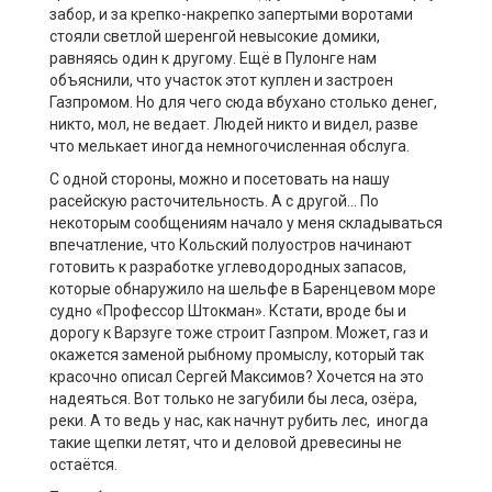
забор, и за крепко-накрепко запертыми воротами
стояли светлой шеренгой невысокие домики,
равняясь один к другому. Ещё в Пулонге нам
объяснили, что участок этот куплен и застроен
Газпромом. Но для чего сюда вбухано столько денег,
никто, мол, не ведает. Людей никто и видел, разве
что мелькает иногда немногочисленная обслуга.
С одной стороны, можно и посетовать на нашу
расейскую расточительность. А с другой… По
некоторым сообщениям начало у меня складываться
впечатление, что Кольский полуостров начинают
готовить к разработке углеводородных запасов,
которые обнаружило на шельфе в Баренцевом море
судно «Профессор Штокман». Кстати, вроде бы и
дорогу к Варзуге тоже строит Газпром. Может, газ и
окажется заменой рыбному промыслу, который так
красочно описал Сергей Максимов? Хочется на это
надеяться. Вот только не загубили бы леса, озёра,
реки. А то ведь у нас, как начнут рубить лес, иногда
такие щепки летят, что и деловой древесины не
остаётся.