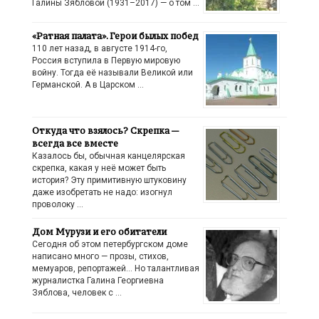
Галины Зябловой (1931–2017) — о том …
«Ратная палата». Герои былых побед
110 лет назад, в августе 1914-го,
Россия вступила в Первую мировую
войну. Тогда её называли Великой или
Германской. А в Царском …
Откуда что взялось? Скрепка —
всегда все вместе
Казалось бы, обычная канцелярская
скрепка, какая у неё может быть
история? Эту примитивную штуковину
даже изобретать не надо: изогнул
проволоку …
Дом Мурузи и его обитатели
Сегодня об этом петербургском доме
написано много — прозы, стихов,
мемуаров, репортажей… Но талантливая
журналистка Галина Георгиевна
Зяблова, человек с …