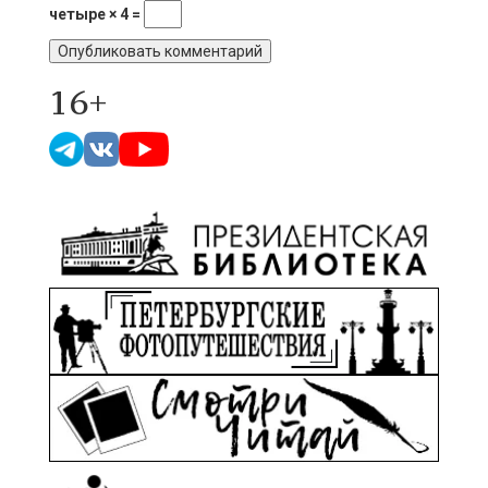
четыре × 4 =
16+