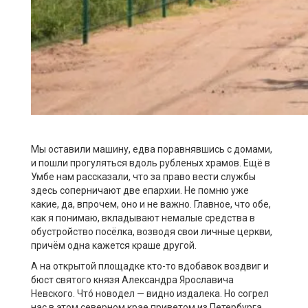
Мы оставили машину, едва поравнявшись с домами,
и пошли прогуляться вдоль рубленых храмов. Ещё в
Умбе нам рассказали, что за право вести службы
здесь соперничают две епархии. Не помню уже
какие, да, впрочем, оно и не важно. Главное, что обе,
как я понимаю, вкладывают немалые средства в
обустройство посёлка, возводя свои личные церкви,
причём одна кажется краше другой.
А на открытой площадке кто-то вдобавок воздвиг и
бюст святого князя Александра Ярославича
Невского. Чтó новодел — видно издалека. Но согрел
нас в этом северном крае приветом из Петербурга.