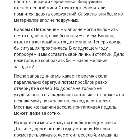
палаток, посреди черничника обнаружили
отечественный мини-Стоунхедж. Насчитали,
помнится, девять сооружений. Сложены они были из
материалов вполне подручных.
Вдвоем с Петровичем мы вполне могли выложить
нечто подобное, если бы знали — зачем. Вопрос,
ответа на который мы тогда не знали. Теперь вроде
бы ситуация прояснилась. В следующем году
попробуем и мы оставить свой личный столбик. Дело
нехитрое, но сообразить бы — какое желание
загадать!..
После заповедника мы какое-то время ехали
параллельно берегу, а потом просёлок резко
отвернул на север. Но дорога не только не
ухудшилась, а выгладилась настолько, что даже я по
незнакомому пути разогнался под шестьдесят.
Местные же пылили весело, притапливая педаль,
может, даже за сотню.
На карте эти места кажутся вообще концом света.
Дальше дороги нет ни в одну сторону. Но если
посмотреть вживую, лес стоит весёлый, и машины