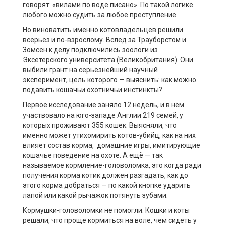
говорят: «вилами по воде писано». По такой логике
любого можно судить за любое преступление.
Но виноватить именно котовладельцев решили
всерьёз и по-взрослому. Вслед за Трауборстом и
Зомсен к делу подключились зоологи из
Эксетерского университета (Великобритания). Они
выбили грант на серьёзнейший научный
эксперимент, цель которого — выяснить: как можно
подавить кошачьи охотничьи инстинкты?
Первое исследование заняло 12 недель, и в нём
участвовало на юго-западе Англии 219 семей, у
которых проживают 355 кошек. Выясняли, что
именно может утихомирить котов-убийц, как на них
влияет состав корма, домашние игры, имитирующие
кошачье поведение на охоте. А ещё — так
называемое кормление-головоломка, это когда ради
получения корма котик должен разгадать, как до
этого корма добраться — по какой кнопке ударить
лапой или какой рычажок потянуть зубами.
Кормушки-головоломки не помогли. Кошки и коты
решали, что проще кормиться на воле, чем сидеть у