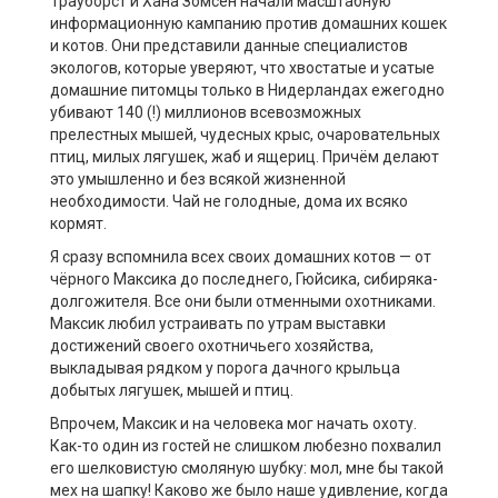
Трауборст и Хана Зомсен начали масштабную
информационную кампанию против домашних кошек
и котов. Они представили данные специалистов
экологов, которые уверяют, что хвостатые и усатые
домашние питомцы только в Нидерландах ежегодно
убивают 140 (!) миллионов всевозможных
прелестных мышей, чудесных крыс, очаровательных
птиц, милых лягушек, жаб и ящериц. Причём делают
это умышленно и без всякой жизненной
необходимости. Чай не голодные, дома их всяко
кормят.
Я сразу вспомнила всех своих домашних котов — от
чёрного Максика до последнего, Гюйсика, сибиряка-
долгожителя. Все они были отменными охотниками.
Максик любил устраивать по утрам выставки
достижений своего охотничьего хозяйства,
выкладывая рядком у порога дачного крыльца
добытых лягушек, мышей и птиц.
Впрочем, Максик и на человека мог начать охоту.
Как-то один из гостей не слишком любезно похвалил
его шелковистую смоляную шубку: мол, мне бы такой
мех на шапку! Каково же было наше удивление, когда