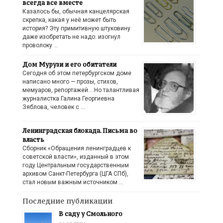
всегда все вместе
Казалось бы, обычная канцелярская
скрепка, какая у неё может быть
история? Эту примитивную штуковину
даже изобретать не надо: изогнул
проволоку …
Дом Мурузи и его обитатели
Сегодня об этом петербургском доме
написано много — прозы, стихов,
мемуаров, репортажей… Но талантливая
журналистка Галина Георгиевна
Зяблова, человек с …
Ленинградская блокада. Письма во
власть
Сборник «Обращения ленинградцев к
советской власти», изданный в этом
году Центральным государственным
архивом Санкт-Петербурга (ЦГА СПб),
стал новым важным источником …
Последние публикации
В саду у Смольного