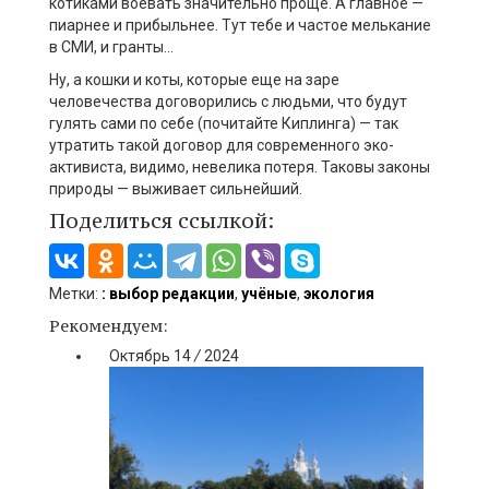
котиками воевать значительно проще. А главное —
пиарнее и прибыльнее. Тут тебе и частое мелькание
в СМИ, и гранты…
Ну, а кошки и коты, которые еще на заре
человечества договорились с людьми, что будут
гулять сами по себе (почитайте Киплинга) — так
утратить такой договор для современного эко-
активиста, видимо, невелика потеря. Таковы законы
природы — выживает сильнейший.
Поделиться ссылкой:
Метки:
: выбор редакции
,
учёные
,
экология
Рекомендуем:
Октябрь
14
/
2024