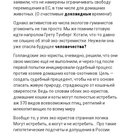
заявили, что не намерены ограничивать свободу
перемещения в ЕС, в том числе для домашних
животных. (О счастливые
доковидные
времена!)
Однако активистов из числа экологов-гуманистов
угомонить не так просто. Мы же помним готовую
идти напролом Грету Тунберг. Кстати, что-то давно
не слышно об этой эко-экстремистке. Неужели она
уже спасла будущее
человечества?
Голландские эко-юристы, очевидно, решили, что они
свою миссию ещё не выполнили, и через год после
первой попытки инициировали судебный процесс
против хозяев домашних котов-охотников. Цель —
создать судебный прецедент, чтобы на его основе
спасать живую природу, страдающую от кошачьей
свирепости. Ведь по словам обоих эко-юристов,
домашние кошки и коты могут полностью истребить
аж 370 видов всевозможных птиц, рептилий и
млекопитающих по всему миру.
Вообще-то, у этих эко-юристов странная логика.
Могут истребить, а могут и не истребить… Про такие
гипотетические подсчёты и допущения в России