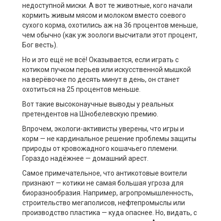
недоступной миски. А вот те животные, кого начали
кормить живым мясом и молоком вместо соевого
сухого корма, охотились аж на 36 процентов меньше,
чем обычно (как уж зоологи высчитали этот процент,
Бог весть).
Но и это ещё не всё! Оказывается, если играть с
котиком пучком перьев или искусственной мышкой
на верёвочке по десять минут в день, он станет
охотиться на 25 процентов меньше.
Вот такие высоконаучные выводы у реальных
претендентов на Шнобелевскую премию.
Впрочем, экологи-активисты уверены, что игры и
корм — не кардинальное решение проблемы защиты
природы от кровожадного кошачьего племени.
Гораздо надёжнее — домашний арест.
Самое примечательное, что антикотовые воители
признают — котики не самая большая угроза для
биоразнообразия. Например, агропромышленность,
строительство мегаполисов, нефтепромыслы или
производство пластика — куда опаснее. Но, видать, с