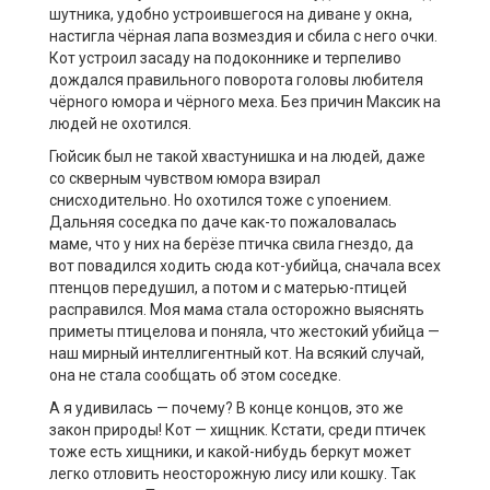
шутника, удобно устроившегося на диване у окна,
настигла чёрная лапа возмездия и сбила с него очки.
Кот устроил засаду на подоконнике и терпеливо
дождался правильного поворота головы любителя
чёрного юмора и чёрного меха. Без причин Максик на
людей не охотился.
Гюйсик был не такой хвастунишка и на людей, даже
со скверным чувством юмора взирал
снисходительно. Но охотился тоже с упоением.
Дальняя соседка по даче как-то пожаловалась
маме, что у них на берёзе птичка свила гнездо, да
вот повадился ходить сюда кот-убийца, сначала всех
птенцов передушил, а потом и с матерью-птицей
расправился. Моя мама стала осторожно выяснять
приметы птицелова и поняла, что жестокий убийца —
наш мирный интеллигентный кот. На всякий случай,
она не стала сообщать об этом соседке.
А я удивилась — почему? В конце концов, это же
закон природы! Кот — хищник. Кстати, среди птичек
тоже есть хищники, и какой-нибудь беркут может
легко отловить неосторожную лису или кошку. Так