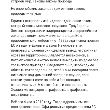
устроен мир. Таковы законы природы.
Но европейским законоведам отныне законы
природы — не указ.
Юристы-активисты из Нидерландов нашли закон,
который кошки массово нарушают. Трауборст и
Зомсен представили нидерландским и европейским
законодателям положения конвенции ЕС о
природном многообразии от 1992 года и свод правил
ЕС о защите флоры и фауны. На основе этих
правовых уложений они сделали вывод, что котиная
охота на территории ЕС является незаконной, а
потому кошкам и котам нельзя выходить из дома без
хозяйского пригляда. Следовательно, необходимо
обязать котовладельцев, чтобы они посадили своих
питомцев под домашний арест, а в случае, если
котики гуляют сами по себе и без поводка,
отлавливать их. А может быть, и отстреливать.
Хозяев же нещадно штрафовать, штрафовать,
штрафовать…
Всё это было в 2019 году. Тогда здравый смысл
восторжествовал. Официальные представители ЕС