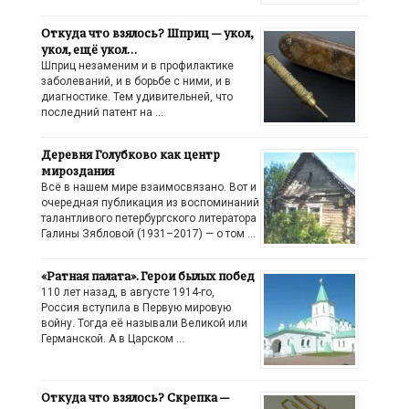
Откуда что взялось? Шприц — укол,
укол, ещё укол…
Шприц незаменим и в профилактике
заболеваний, и в борьбе с ними, и в
диагностике. Тем удивительней, что
последний патент на …
Деревня Голубково как центр
мироздания
Всё в нашем мире взаимосвязано. Вот и
очередная публикация из воспоминаний
талантливого петербургского литератора
Галины Зябловой (1931–2017) — о том …
«Ратная палата». Герои былых побед
110 лет назад, в августе 1914-го,
Россия вступила в Первую мировую
войну. Тогда её называли Великой или
Германской. А в Царском …
Откуда что взялось? Скрепка —