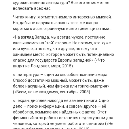
художественная литература? Всё это не может не
волновать всех нас.
Читая книгу, я отметил немало интересных мыслей.
Но, дабы не нарушать законы того же жанра
короткого эссе, ограничусь всего тремя цитатами…
«На взгляд Запада, мы всегда чужие, постоянно
оказываемся на “той” стороне. Не потому, что хуже
или лучше, а потому, что другие, потому что
занимаем место, которое может быть потенциально
опасно для государств Европы западной» («Что
видят из Лондона», март, 2015).
«…литература — один из способов познания мира.
Способ достаточно мощный, может быть, даже
более насущный, чем физика или тригонометрия»
(«Всем, но не каждому», сентябрь, 2008).
«…экран, дисплей никогда не заменит книги. Одно
дело — поиск информации, и совсем другое — её
обработка, осмысление найденных фактов. Этот
финишный этап работы останется недоступным для
человека, который не умеет работать с книгой» («Не