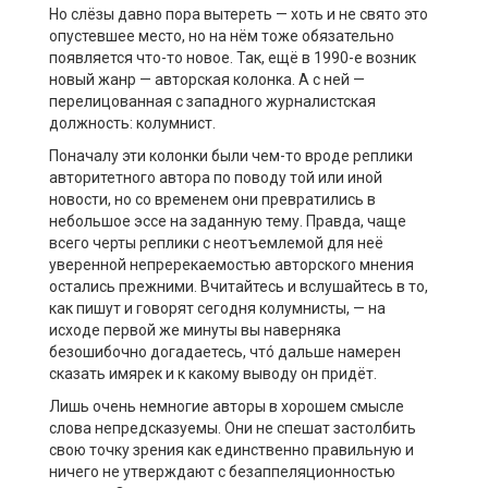
Но слёзы давно пора вытереть — хоть и не свято это
опустевшее место, но на нём тоже обязательно
появляется что-то новое. Так, ещё в 1990-е возник
новый жанр — авторская колонка. А с ней —
перелицованная с западного журналистская
должность: колумнист.
Поначалу эти колонки были чем-то вроде реплики
авторитетного автора по поводу той или иной
новости, но со временем они превратились в
небольшое эссе на заданную тему. Правда, чаще
всего черты реплики с неотъемлемой для неё
уверенной непререкаемостью авторского мнения
остались прежними. Вчитайтесь и вслушайтесь в то,
как пишут и говорят сегодня колумнисты, — на
исходе первой же минуты вы наверняка
безошибочно догадаетесь, чтó дальше намерен
сказать имярек и к какому выводу он придёт.
Лишь очень немногие авторы в хорошем смысле
слова непредсказуемы. Они не спешат застолбить
свою точку зрения как единственно правильную и
ничего не утверждают с безаппеляционностью