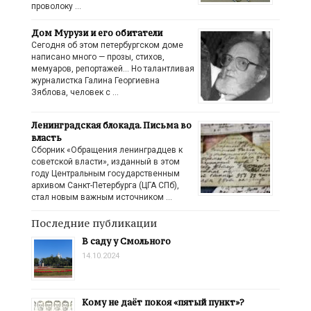
проволоку …
Дом Мурузи и его обитатели
Сегодня об этом петербургском доме
написано много — прозы, стихов,
мемуаров, репортажей… Но талантливая
журналистка Галина Георгиевна
Зяблова, человек с …
Ленинградская блокада. Письма во
власть
Сборник «Обращения ленинградцев к
советской власти», изданный в этом
году Центральным государственным
архивом Санкт-Петербурга (ЦГА СПб),
стал новым важным источником …
Последние публикации
В саду у Смольного
14.10.2024
Кому не даёт покоя «пятый пункт»?