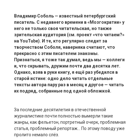
Владимир Соболь — известный петербургский
писатель. С недавнего времени в «Мозгократии» у
него не только своя читательская, но также
зрительская аудитория (см. проект «что читаем?»
на
YouTube
). И те, кто регулярно следит за
творчеством Соболя, наверняка считают, что
прекрасно с этим писателем знакомы.
Признаться, я тоже так думал, ведь мы — коллеги
и, что скрывать, дружим почти два десятка лет.
Однако, взяв в руки книгу, я ещё раз убедился в
старой истине: одно дело читать отдельные
тексты автора пару раз в месяц и другое — читать
их подряд, собранные под одной обложкой.
За последние десятилетия в отечественной
журналистике почти полностью вымерли такие
жанры, как фельетон, портретный очерк, проблемная
статья, проблемный репортаж… По этому поводу уже
пролито немало слёз.