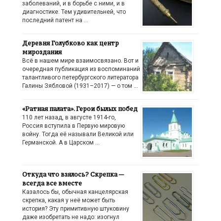
заболеваний, и в борьбе с ними, и в
диагностике. Тем удивительней, что
последний патент на …
Деревня Голубково как центр
мироздания
Всё в нашем мире взаимосвязано. Вот и
очередная публикация из воспоминаний
талантливого петербургского литератора
Галины Зябловой (1931–2017) — о том …
«Ратная палата». Герои былых побед
110 лет назад, в августе 1914-го,
Россия вступила в Первую мировую
войну. Тогда её называли Великой или
Германской. А в Царском …
Откуда что взялось? Скрепка —
всегда все вместе
Казалось бы, обычная канцелярская
скрепка, какая у неё может быть
история? Эту примитивную штуковину
даже изобретать не надо: изогнул