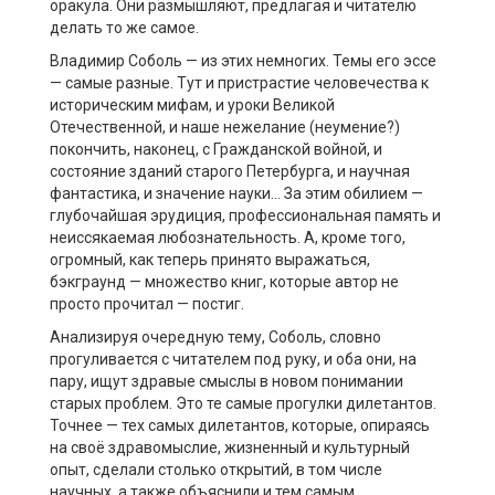
оракула. Они размышляют, предлагая и читателю
делать то же самое.
Владимир Соболь — из этих немногих. Темы его эссе
— самые разные. Тут и пристрастие человечества к
историческим мифам, и уроки Великой
Отечественной, и наше нежелание (неумение?)
покончить, наконец, с Гражданской войной, и
состояние зданий старого Петербурга, и научная
фантастика, и значение науки… За этим обилием —
глубочайшая эрудиция, профессиональная память и
неиссякаемая любознательность. А, кроме того,
огромный, как теперь принято выражаться,
бэкграунд — множество книг, которые автор не
просто прочитал — постиг.
Анализируя очередную тему, Соболь, словно
прогуливается с читателем под руку, и оба они, на
пару, ищут здравые смыслы в новом понимании
старых проблем. Это те самые прогулки дилетантов.
Точнее — тех самых дилетантов, которые, опираясь
на своё здравомыслие, жизненный и культурный
опыт, сделали столько открытий, в том числе
научных, а также объяснили и тем самым