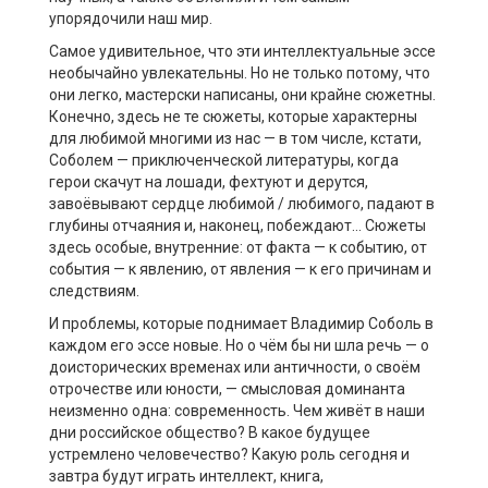
упорядочили наш мир.
Самое удивительное, что эти интеллектуальные эссе
необычайно увлекательны. Но не только потому, что
они легко, мастерски написаны, они крайне сюжетны.
Конечно, здесь не те сюжеты, которые характерны
для любимой многими из нас — в том числе, кстати,
Соболем — приключенческой литературы, когда
герои скачут на лошади, фехтуют и дерутся,
завоёвывают сердце любимой / любимого, падают в
глубины отчаяния и, наконец, побеждают… Сюжеты
здесь особые, внутренние: от факта — к событию, от
события — к явлению, от явления — к его причинам и
следствиям.
И проблемы, которые поднимает Владимир Соболь в
каждом его эссе новые. Но о чём бы ни шла речь — о
доисторических временах или античности, о своём
отрочестве или юности, — смысловая доминанта
неизменно одна: современность. Чем живёт в наши
дни российское общество? В какое будущее
устремлено человечество? Какую роль сегодня и
завтра будут играть интеллект, книга,