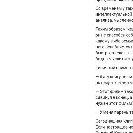
Со временем у так
интеллектуальной 
анализа, мысленн
Таким образом, че
он не способен соб
какому-либо осмыс
него ослабляется 
быстро, а текст та
бедно мыслит и ску
Типичный пример 
— Я эту книгу не ч
потому что в ней м
— Этот фильм тако
сдвинул в конец, а
нужен этот фильм
— У меня парень т
Сегодняшняя клип
Если настоящее ис