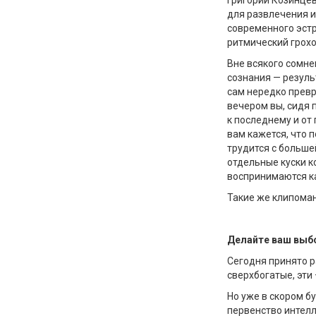
Григорий Козинцев
для развлечения и
современного эстра
ритмический грохо
Вне всякого сомне
сознания — резуль
сам нередко превр
вечером вы, сидя 
к последнему и от
вам кажется, что 
трудится с больш
отдельные куски к
воспринимаются ка
Такие же клипоман
Делайте ваш выбо
Сегодня принято р
сверхбогатые, эти 
Но уже в скором б
первенство интелл