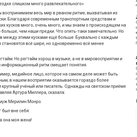
поездке слишком много развлекательного»
 воспринимаем весь мир в рваном ритме, выхватывая из
ски. Благодаря современным транспортным средствам и
их кусков много, очень много, и мы знаем о происходящем на
больше, чем наши предки. Что опять-таки замечательно. Но
ов между этими кусками ещё больше. Буквально с каждым
 становятся всё шире, но одновременно всё менее
егтайм. Но регтайм хорош в музыке, а не в мировосприятии и
 информационный ритм смещает понятия.
ример, медийное лицо, которое на самом деле может быть
ным, в нашем восприятии оказывается гораздо более
 крупный учёный или писатель. Однажды на светском приёме
авляя Артура Миллера, сказала:
 муж Мерилин Монро.
 был вне себя:
 а она моя жена!