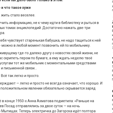
 если бы дело было только в этом!
 и что такое хуже
 жить стало веселее.
учить информацию, не к чему идти в библиотеку и рыться в
ых томах энциклопедий. Достаточно нажать две-три
ра.
себя чувствует старенькая бабушка, не надо тащиться к ней
— можно в любой момент позвонить ей по мобильнику.
живущему где-то далеко другу о новостях своей жизни, не
ас скрипеть пером по бумаге, а ему ждать неделю твоё
 услугам тот же мобильник с моментальными средствами
 и письменной связи…
Всё так легко и просто.
ерждают — легко и просто не всегда означает, что хорошо. И
м положительном явлении обязательно скрывается заряд
щё в конце 1950-х Анна Ахматова подметила: «Раньше на
ев Посад отправлялись за двое суток — на ночь
 Мытищах. Теперь электричка до Загорска идёт полтора