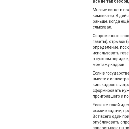
Всё не так безоб
Многие винят в по
компьютер. В дейс
раньше, когда ещё
слыхивал.
Современные слова
газеты); отрывок (
определение, пос
использовать газе
в нужном порядке,
монтажу кадров.
Если в государств
вместе с иллюстрац
кинокадров выстра
сформировать нужн
проигравшего и п
Если же такой иде
схожие задачи, пр
Вот всего один пр
опубликовать опр
завёрстывают в п