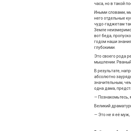
часа, но в такой 
Иными словами, мы
него отдельные ку
чудо-гаджетам так
Земле неизмеримо 
вот беда, пропуск
годом наши знания
глубокими.
Это своего рода р
мышлении. Рваный
В результате, нап
абсолютно зауряд
значительным, чем
одна дама, предст
— Познакомьтесь,
Великий драматург
— Это не я её муж,