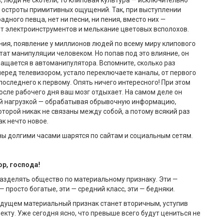
, люди не скотели, то клиповая культура — исключительно
 остроты примитивных ощущений. Так, при выступлении
дного певца, нет ни песни, ни пения, вместо них —
т электроинструментов и мелькание цветовых всполохов.
ния, появление у миллионов людей по всему миру клипового
тат манипуляции человеком. Но попав под это влияние, он
ащается в автоманипулятора. Вспомните, сколько раз
перед телевизором, устало переключаете каналы, от первого
 последнего к первому. Опять ничего интересного! При этом
после рабочего дня ваш мозг отдыхает. На самом деле он
ей нагрузкой — обрабатывая обрывочную информацию,
оторой никак не связаны между собой, а потому всякий раз
к нечто новое.
ы долгими часами шарятся по сайтам и социальным сетям.
р, господа!
азделять общество по материальному признаку. Эти —
— просто богатые, эти — средний класс, эти — бедняки.
удущем материальный признак станет вторичным, уступив
екту. Уже сегодня ясно, что превыше всего будут цениться не