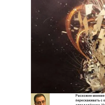
Расхожее мнение 
перескакивать с 