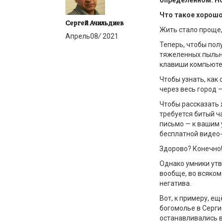
определённом. Но
Что такое хорошо
Сергей Ачильдиев
Жить стало проще,
Апрель
08
/
2021
Теперь, чтобы пол
тяжеленных пыльн
клавиши компьюте
Чтобы узнать, как 
через весь город 
Чтобы рассказать 
требуется битый ч
письмо — к вашим
бесплатной видео-
Здорово? Конечно! 
Однако умники утв
вообще, во всяко
негатива.
Вот, к примеру, е
богомолье в Серги
останавливались в