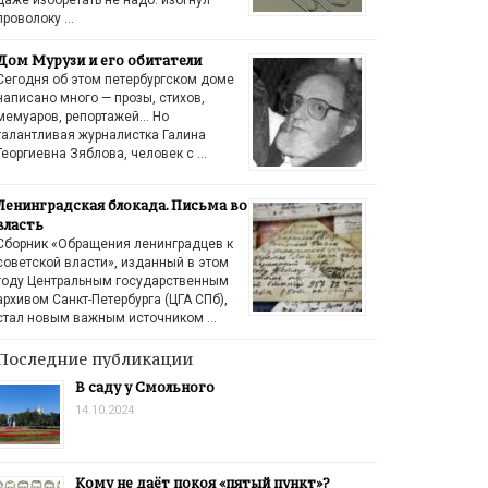
проволоку …
Дом Мурузи и его обитатели
Сегодня об этом петербургском доме
написано много — прозы, стихов,
мемуаров, репортажей… Но
талантливая журналистка Галина
Георгиевна Зяблова, человек с …
Ленинградская блокада. Письма во
власть
Сборник «Обращения ленинградцев к
советской власти», изданный в этом
году Центральным государственным
архивом Санкт-Петербурга (ЦГА СПб),
стал новым важным источником …
Последние публикации
В саду у Смольного
14.10.2024
Кому не даёт покоя «пятый пункт»?