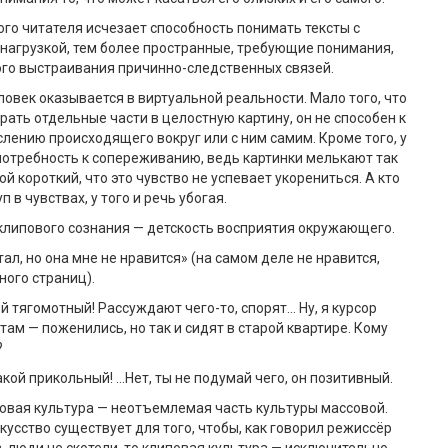
ого читателя исчезает способность понимать тексты с
нагрузкой, тем более пространные, требующие понимания,
ого выстраивания причинно-следственных связей.
ловек оказывается в виртуальной реальности. Мало того, что
рать отдельные части в целостную картину, он не способен к
лению происходящего вокруг или с ним самим. Кроме того, у
потребность к сопереживанию, ведь картинки мелькают так
кой короткий, что это чувство не успевает укорениться. А кто
п в чувствах, у того и речь убогая.
клипового сознания — детскость восприятия окружающего.
итал, но она мне не нравится» (на самом деле не нравится,
ного страниц).
й тягомотный! Рассуждают чего-то, спорят… Ну, я курсор
 там — поженились, но так и сидят в старой квартире. Кому
?
акой прикольный! …Нет, ты не подумай чего, он позитивный.
овая культура — неотъемлемая часть культуры массовой.
кусство существует для того, чтобы, как говорил режиссёр