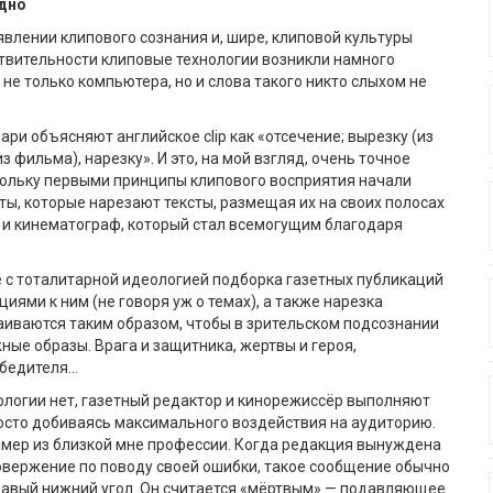
идно
явлении клипового сознания и, шире, клиповой культуры
твительности клиповые технологии возникли намного
 не только компьютера, но и слова такого никто слыхом не
ри объясняют английское сlip как «отсечение; вырезку (из
из фильма), нарезку». И это, на мой взгляд, очень точное
кольку первыми принципы клипового восприятия начали
ты, которые нарезают тексты, размещая их на своих полосах
 и кинематограф, который стал всемогущим благодаря
е с тоталитарной идеологией подборка газетных публикаций
иями к ним (не говоря уж о темах), а также нарезка
иваются таким образом, чтобы в зрительском подсознании
ые образы. Врага и защитника, жертвы и героя,
обедителя…
ологии нет, газетный редактор и кинорежиссёр выполняют
осто добиваясь максимального воздействия на аудиторию.
имер из близкой мне профессии. Когда редакция вынуждена
овержение по поводу своей ошибки, такое сообщение обычно
равый нижний угол. Он считается «мёртвым» — подавляющее