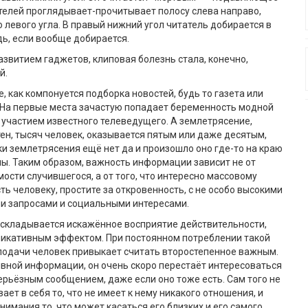
телей проглядывает-прочитывает полосу слева направо,
о левого угла. В правый нижний угол читатель добирается в
ь, если вообще добирается.
развитием гаджетов, клиповая болезнь стала, конечно,
й.
, как компонуется подборка новостей, будь то газета или
 На первые места зачастую попадает беременность модной
 участием известного телеведущего. А землетрясение,
ен, тысяч человек, оказывается пятым или даже десятым,
ки землетрясения ещё нет да и произошло оно где-то на краю
ы. Таким образом, важность информации зависит не от
ости случившегося, а от того, что интересно массовому
ть человеку, простите за откровенность, с не особо высокими
и запросами и социальными интересами.
я складывается искажённое восприятие действительности,
ликативным эффектом. При постоянном потреблении такой
одачи человек привыкает считать второстепенное важным.
вной информации, он очень скоро перестаёт интересоваться
ерьёзным сообщением, даже если оно тоже есть. Сам того не
ает в себя то, что не имеет к нему никакого отношения, и
имания то, что может касаться его близких и его самого.