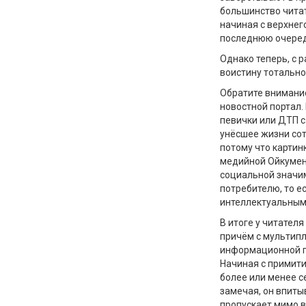
большинство чита
начиная с верхнег
последнюю очеред
Однако теперь, с 
воистину тотально
Обратите внимание
новостной портал.
певички или ДТП с
унёсшее жизни сот
потому что картин
медийной Ойкумен
социальной значим
потребителю, то ес
интеллектуальным
В итоге у читател
причём с мультип
информационной п
Начиная с примити
более или менее с
замечая, он впитыв
пропускает мимо вн