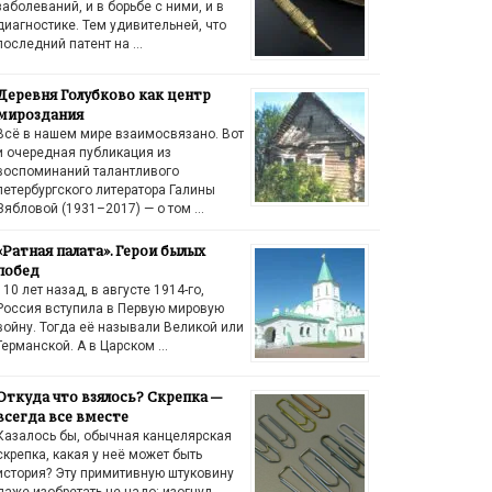
заболеваний, и в борьбе с ними, и в
диагностике. Тем удивительней, что
последний патент на …
Деревня Голубково как центр
мироздания
Всё в нашем мире взаимосвязано. Вот
и очередная публикация из
воспоминаний талантливого
петербургского литератора Галины
Зябловой (1931–2017) — о том …
«Ратная палата». Герои былых
побед
110 лет назад, в августе 1914-го,
Россия вступила в Первую мировую
войну. Тогда её называли Великой или
Германской. А в Царском …
Откуда что взялось? Скрепка —
всегда все вместе
Казалось бы, обычная канцелярская
скрепка, какая у неё может быть
история? Эту примитивную штуковину
даже изобретать не надо: изогнул