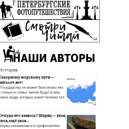
История
Северному морскому пути —
пятьсот лет!
«Государству не может быть инако яко
к пользе и славе, ежели будут в нём
такие люди, которые знают течение тел
…
Откуда что взялось? Шприц — укол,
укол, ещё укол…
Шприц незаменим и в профилактике