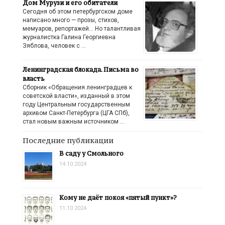
Дом Мурузи и его обитатели
Сегодня об этом петербургском доме
написано много — прозы, стихов,
мемуаров, репортажей… Но талантливая
журналистка Галина Георгиевна
Зяблова, человек с …
Ленинградская блокада. Письма во
власть
Сборник «Обращения ленинградцев к
советской власти», изданный в этом
году Центральным государственным
архивом Санкт-Петербурга (ЦГА СПб),
стал новым важным источником …
Последние публикации
В саду у Смольного
14.10.2024
Кому не даёт покоя «пятый пункт»?
11.10.2024