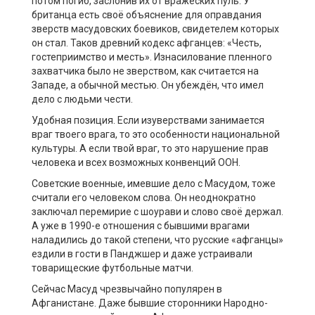
потом погиб, заслонив их от вражеских пуль. У
британца есть своё объяснение для оправдания
зверств масудовских боевиков, свидетелем которых
он стал. Таков древний кодекс афганцев: «Честь,
гостеприимство и месть». Изнасилование пленного
захватчика было не зверством, как считается на
Западе, а обычной местью. Он убеждён, что имел
дело с людьми чести.
Удобная позиция. Если изуверствами занимается
враг твоего врага, то это особенности национальной
культуры. А если твой враг, то это нарушение прав
человека и всех возможных конвенций ООН.
Советские военные, имевшие дело с Масудом, тоже
считали его человеком слова. Он неоднократно
заключал перемирие с шоурави и слово своё держал.
А уже в 1990-е отношения с бывшими врагами
наладились до такой степени, что русские «афганцы»
ездили в гости в Панджшер и даже устраивали
товарищеские футбольные матчи.
Сейчас Масуд чрезвычайно популярен в
Афганистане. Даже бывшие сторонники Народно-