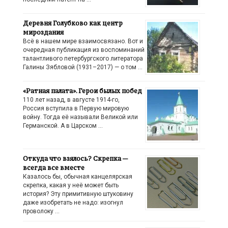
Деревня Голубково как центр
мироздания
Всё в нашем мире взаимосвязано. Вот и
очередная публикация из воспоминаний
талантливого петербургского литератора
Галины Зябловой (1931–2017) — о том …
«Ратная палата». Герои былых побед
110 лет назад, в августе 1914-го,
Россия вступила в Первую мировую
войну. Тогда её называли Великой или
Германской. А в Царском …
Откуда что взялось? Скрепка —
всегда все вместе
Казалось бы, обычная канцелярская
скрепка, какая у неё может быть
история? Эту примитивную штуковину
даже изобретать не надо: изогнул
проволоку …