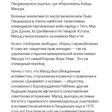
Панджшерское ущелье, где оборонялись бойцы
Масуда.
Военные аналитики по заслугам включили Льва
Панджшера в список наиболее талантливых
командиров партизанских войн наряду с Тито, Мао
Дзе Дуном, Хо Ши Мином и Че Геварой. Кстати,
Масуд учился воевать на книжках Мао и Че.
Но вот «поборник свободы», «борец с мракобесием»…
К тому же «защитник прав женщин» — так на
церемонии открытия мемориальной аллеи назвал
Масуда тот самый Бернар-Анри Леви… Это уж
очевидный перебор.
Начну с того, что Масуд был убеждённым
исламистом, сторонником исламского правления и
членом «Джамийят-е ислами» — общества,
основанного Бурхануддином Раббани, другим
будущим лидером афганского сопротивления
советскому вторжению. Масуд, выходец из семьи
богатого таджикского землевладельца, участвовал
в исламистском мятеже в Панджшере ещё в 1975
году, когда и речи не шло ни о коммунистическом