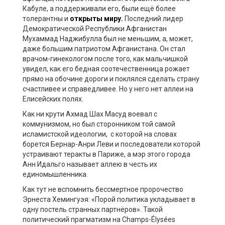
Кабуле, а поддерживали его, были ещё более
толерантны и
открыты миру.
Последний лидер
Демократической Республики Афганистан
Мухаммад Наджибулла был не меньшим, а, может,
даже большим патриотом Афганистана. Он стал
врачом-гинекологом после того, как мальчишкой
увидел, как его бедная соотечественница рожает
прямо на обочине дороги и поклялся сделать страну
счастливее и справедливее. Но у него нет аллеи на
Елисейских полях.
Как ни крути Ахмад Шах Масуд воевал с
коммунизмом, но был сторонником той самой
исламистской идеологии, с которой на словах
борется Бернар-Анри Леви и последователи которой
устраивают теракты в Париже, а мэр этого города
Анн Идальго называет аллею в честь их
единомышленника.
Как тут не вспомнить бессмертное пророчество
Эрнеста Хемингуэя: «Порой политика укладывает в
одну постель странных партнёров». Такой
политический прагматизм на Champs-Élysées