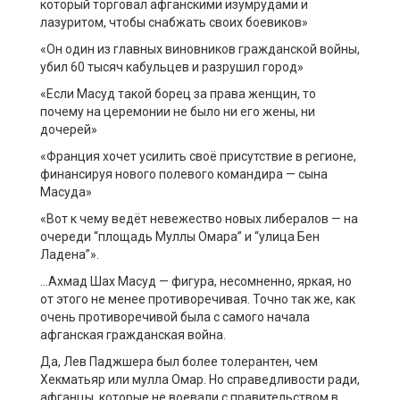
который торговал афганскими изумрудами и
лазуритом, чтобы снабжать своих боевиков»
«Он один из главных виновников гражданской войны,
убил 60 тысяч кабульцев и разрушил город»
«Если Масуд такой борец за права женщин, то
почему на церемонии не было ни его жены, ни
дочерей»
«Франция хочет усилить своё присутствие в регионе,
финансируя нового полевого командира — сына
Масуда»
«Вот к чему ведёт невежество новых либералов — на
очереди “площадь Муллы Омара” и “улица Бен
Ладена”».
…Ахмад Шах Масуд — фигура, несомненно, яркая, но
от этого не менее противоречивая. Точно так же, как
очень противоречивой была с самого начала
афганская гражданская война.
Да, Лев Паджшера был более толерантен, чем
Хекматьяр или мулла Омар. Но справедливости ради,
афганцы, которые не воевали с правительством в