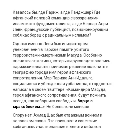
Казалось бы, где Париж, а где Панджшер? Где
афганский полевой командир с воззрениями
исламского фундаменталиста, а где Бернар-Анри
Леви, французский публицист, позиционирующий
себя как борец с радикальным исламом?
Однако именно Леви был инициатором
увековечения в Париже памяти убитого
террористами-смертниками Масуда. Особенно
впечатляют мотивы, которыми руководствовались
парижские власти, принимая решение включить в
географию города имя героя афганского
сопротивления. Мэр Парижа Анн Идальго,
социалистка и убежденная урбанистка, с гордостью
написала в своём твиттере: «Командира Масуда,
героя афганского сопротивления, будут помнить
всегда, как поборника свободы и
борца с
мракобесием…
». Не больше, не меньше.
Спору нет, Ахмад Шах был отважным воином и
человеком слова. Это признают и советские
«афганцы», участвовавшие в девяти рейдах в