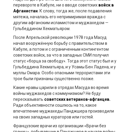
перевороте в Кабуле, ни о вводе советских
войск в
Афганистан
. К слову, тогда же, после подавления
мятежа, началась его непримиримая вражда с
другим афганским исламистом и муджахедом —
Гульбеддином Хекматьяром.
После Апрельской революции 1978 года Масуд
начал вооружённую борьбу с правительством в
Кабуле, а потом и с ограниченным контингентом
советских войск, за что в западных СМИ получил
статус «борца за свободу». Тогда этот статус был и у
Гульбеддина Хекматьяра, и у Усамы Бен Ладена, и у
муллы Омара. Особо опасными террористами эти
трое были признаны существенно позже.
Какие нравы царили в отрядах Масуда во время
войны муджахедов с коммунизмом? Не буду
пересказывать
советских ветеранов-афганцев.
Ради объективности сошлюсь на то, какое
впечатление муджахеды Панджшера производили
на своих западных кураторов или гостей.
Французские врачи из организации «Врачи без
границ», побывавшие в Панджшере в начале войны,