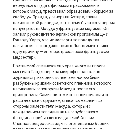
вернулись оттуда с фильмом и рассказами, в
которых Масуд представал образцовым «борцом за
свободу». Правда, у генерала Ахтара, главы
пакистанской разведки, в то время была своя версия
популярности Масуда у французских медиков. Он
заявил руководителю афганской программы ЦРУ
Говарду Харту, что их восторги по поводу так
называемого «панджшерского Льва» имеют лишь
одну причину — он «перетрахал всех французских
медсестёр».
Британский спецназовец через много лет после
миссии в Панджшере на микрофон рассказал
журналисту, как они с коллегами ночью были
разбужены криками советского пленника, которого
насиловали головорезы Масуда, после его
пристрелили. Сами они тоже не спали ночами и не
расставались с оружием, опасаясь насилия со
стороны заместителя Масуда, который с
вожделением поглядывал на голубоглазого
блондина, прибывшего из далёкой Англии.
Спецназовец рассказал, что этот опасный боевик