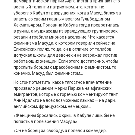
демократической партии Афганистана признают его
военный талант и патриотизм, что, кстати, не
уберегло Кабул от разрушения, когда Масуд бился за
власть со своим главным врагом Гульбеддином
Хекматьяром. Половина Кабула тогда превратилась
в руины, а муджахеды из враждующих группировок
резали и грабили мирное население. Что касается
феминизма Масуда, о котором говорили сейчас на
Елисейских полях, то да, он в отличие от талибов
допускал школы для девочек и не возражал против
работающих женщин. Если этого достаточно, чтобы
прослыть борцом с мракобесием и феминистом, то
конечно, Масуд был феминистом…
Но стоит отметить, какое тягостное впечатление
произвело решение мэрии Парижа на афганских
эмигрантов, которые с горечью комментируют твит
Анн Идальго на всех возможных языках — на дари,
английском, французском, немецком…
«Женщины бросались с крыш в Кабуле лишь бы не
попасть в поле зрения Масуда»
«Он не борец за свободу, а полевой командир,