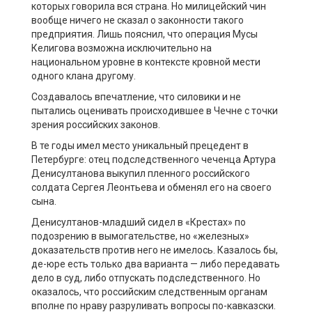
которых говорила вся страна. Но милицейский чин
вообще ничего не сказал о законности такого
предприятия. Лишь пояснил, что операция Мусы
Келигова возможна исключительно на
национальном уровне в контексте кровной мести
одного клана другому.
Создавалось впечатление, что силовики и не
пытались оценивать происходившее в Чечне с точки
зрения российских законов.
В те годы имел место уникальный прецедент в
Петербурге: отец подследственного чеченца Артура
Денисултанова выкупил пленного российского
солдата Сергея Леонтьева и обменял его на своего
сына.
Денисултанов-младший сидел в «Крестах» по
подозрению в вымогательстве, но «железных»
доказательств против него не имелось. Казалось бы,
де-юре есть только два варианта — либо передавать
дело в суд, либо отпускать подследственного. Но
оказалось, что российским следственным органам
вполне по нраву разруливать вопросы по-кавказски.