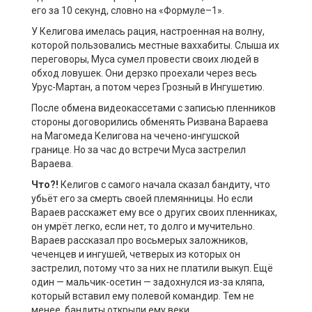
его за 10 секунд, словно на «Формуле–1».
У Келигова имелась рация, настроенная на волну,
которой пользовались местные ваххабиты. Слыша их
переговоры, Муса сумел провести своих людей в
обход ловушек. Они дерзко проехали через весь
Урус-Мартан, а потом через Грозный в Ингушетию.
После обмена видеокассетами с записью пленников
стороны договорились обменять Ризвана Вараева
на Магомеда Келигова на чечено-ингушской
границе. Но за час до встречи Муса застрелил
Вараева.
Что?!
Келигов с самого начала сказал бандиту, что
убьёт его за смерть своей племянницы. Но если
Вараев расскажет ему все о других своих пленниках,
он умрёт легко, если нет, то долго и мучительно.
Вараев рассказал про восьмерых заложников,
чеченцев и ингушей, четверых из которых он
застрелил, потому что за них не платили выкуп. Ещё
один — мальчик-осетин — задохнулся из-за кляпа,
который вставил ему полевой командир. Тем не
менее, бандиты открыли ему веки,