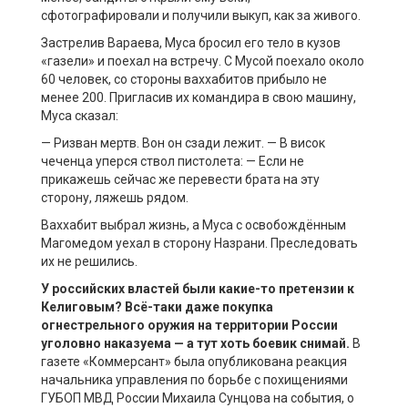
сфотографировали и получили выкуп, как за живого.
Застрелив Вараева, Муса бросил его тело в кузов
«газели» и поехал на встречу. С Мусой поехало около
60 человек, со стороны ваххабитов прибыло не
менее 200. Пригласив их командира в свою машину,
Муса сказал:
— Ризван мертв. Вон он сзади лежит. — В висок
чеченца уперся ствол пистолета: — Если не
прикажешь сейчас же перевести брата на эту
сторону, ляжешь рядом.
Ваххабит выбрал жизнь, а Муса с освобождённым
Магомедом уехал в сторону Назрани. Преследовать
их не решились.
У российских властей были какие-то претензии к
Келиговым
?
Вс
ё
-таки даже покупка
огнестрельного оружия на территории России
уголовно наказуема
—
а тут хоть боевик снимай.
В
газете «Коммерсант» была опубликована реакция
начальника управления по борьбе с похищениями
ГУБОП МВД России Михаила Сунцова на события, о