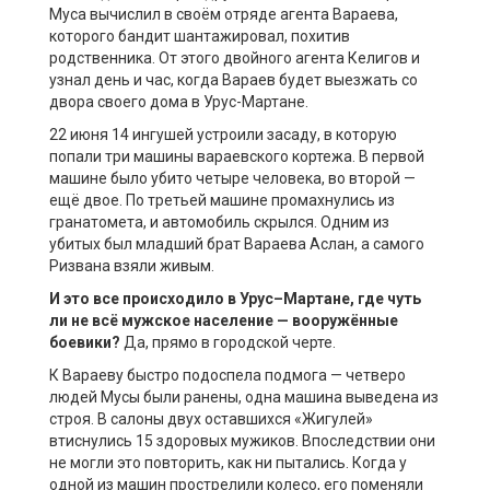
Муса вычислил в своём отряде агента Вараева,
которого бандит шантажировал, похитив
родственника. От этого двойного агента Келигов и
узнал день и час, когда Вараев будет выезжать со
двора своего дома в Урус-Мартане.
22 июня 14 ингушей устроили засаду, в которую
попали три машины вараевского кортежа. В первой
машине было убито четыре человека, во второй —
ещё двое. По третьей машине промахнулись из
гранатомета, и автомобиль скрылся. Одним из
убитых был младший брат Вараева Аслан, а самого
Ризвана взяли живым.
И это все происходило в
Урус
–
Мартане
, где чуть
ли не вс
ё
мужское население
— вооружё
нные
боевики?
Да, прямо в городской черте.
К Вараеву быстро подоспела подмога — четверо
людей Мусы были ранены, одна машина выведена из
строя. В салоны двух оставшихся «Жигулей»
втиснулись 15 здоровых мужиков. Впоследствии они
не могли это повторить, как ни пытались. Когда у
одной из машин прострелили колесо, его поменяли