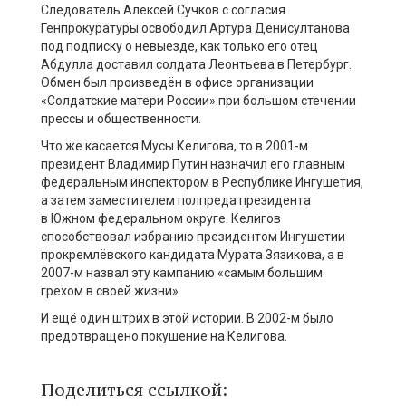
Следователь Алексей Сучков с согласия
Генпрокуратуры освободил Артура Денисултанова
под подписку о невыезде, как только его отец
Абдулла доставил солдата Леонтьева в Петербург.
Обмен был произведён в офисе организации
«Солдатские матери России» при большом стечении
прессы и общественности.
Что же касается Мусы Келигова, то в 2001-м
президент Владимир Путин назначил его главным
федеральным инспектором в Республике Ингушетия,
а затем заместителем полпреда президента
в Южном федеральном округе. Келигов
способствовал избранию президентом Ингушетии
прокремлёвского кандидата Мурата Зязикова, а в
2007-м назвал эту кампанию «самым большим
грехом в своей жизни».
И ещё один штрих в этой истории. В 2002-м было
предотвращено покушение на Келигова.
Поделиться ссылкой: