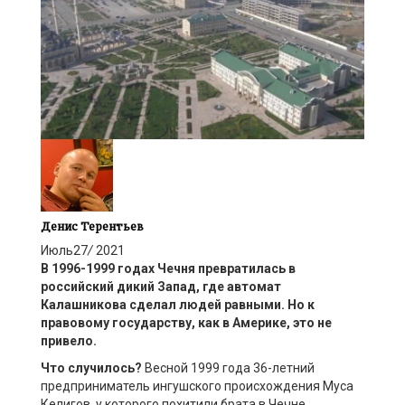
Денис Терентьев
Июль
27
/
2021
В
1996-1999 г
одах
Чечня
превратилась в
российский
д
икий Запад, где автомат
Калашникова сделал людей равными. Но к
правовому государству, как в Америке, это не
привело.
Что случилось?
Весной 1999 года 36-летний
предприниматель ингушского происхождения Муса
Келигов, у которого похитили брата в Чечне,