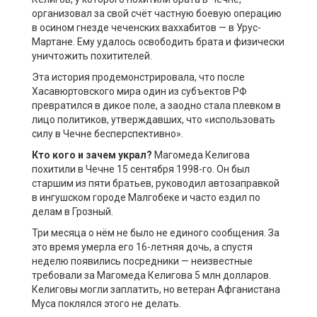
организовал за свой счёт частную боевую операцию
в осином гнезде чеченских ваххабитов — в Урус-
Мартане. Ему удалось освободить брата и физически
уничтожить похитителей.
Эта история продемонстрировала, что после
Хасавюртовского мира один из субъектов РФ
превратился в дикое поле, а заодно стала плевком в
лицо политиков, утверждавших, что «использовать
силу в Чечне бесперспективно».
Кто кого и зачем украл?
Магомеда Келигова
похитили в Чечне 15 сентября 1998-го. Он был
старшим из пяти братьев, руководил автозаправкой
в ингушском городе Малгобеке и часто ездил по
делам в Грозный.
Три месяца о нём не было не единого сообщения. За
это время умерла его 16-летняя дочь, а спустя
неделю появились посредники — неизвестные
требовали за Магомеда Келигова 5 млн долларов.
Келиговы могли заплатить, но ветеран Афганистана
Муса поклялся этого не делать.