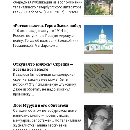
очередная публикация из воспоминаний
талантливого петербургского литератора
Галины Зябловой (1931–2017) — о том …
«Ратная палата». Герои былых побед
110 лет назад, в августе 1914-го,
Россия вступила в Первую мировую
войну. Тогда её называли Великой или
Германской. А в Царском …
Откуда что взялось? Скрепка —
всегда все вместе
Казалось бы, обычная канцелярская
скрепка, какая у неё может быть
история? Эту примитивную штуковину
даже изобретать не надо: изогнул
проволоку …
Дом Мурузи и его обитатели
Сегодня об этом петербургском доме
написано много — прозы, стихов,
мемуаров, репортажей… Но талантливая
журналистка Галина Георгиевна