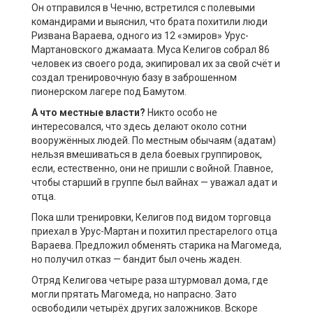
Он отправился в Чечню, встретился с полевыми
командирами и выяснил, что брата похитили люди
Ризвана Вараева, одного из 12 «эмиров» Урус-
Мартановского джамаата. Муса Келигов собрал 86
человек из своего рода, экипировал их за свой счёт и
создал тренировочную базу в заброшенном
пионерском лагере под Бамутом.
А что местные власти?
Никто особо не
интересовался, что здесь делают около сотни
вооружённых людей. По местным обычаям (адатам)
нельзя вмешиваться в дела боевых группировок,
если, естественно, они не пришли с войной. Главное,
чтобы старший в группе был вайнах — уважал адат и
отца.
Пока шли тренировки, Келигов под видом торговца
приехал в Урус-Мартан и похитил престарелого отца
Вараева. Предложил обменять старика на Магомеда,
но получил отказ — бандит был очень жаден.
Отряд Келигова четыре раза штурмовал дома, где
могли прятать Магомеда, но напрасно. Зато
освободили четырёх других заложников. Вскоре