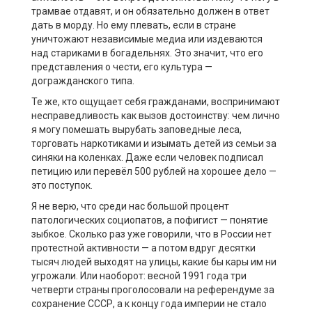
трамвае отдавят, и он обязательно должен в ответ
дать в морду. Но ему плевать, если в стране
уничтожают независимые медиа или издеваются
над стариками в богадельнях. Это значит, что его
представления о чести, его культура —
догражданского типа.
Те же, кто ощущает себя гражданами, воспринимают
несправедливость как вызов достоинству: чем лично
я могу помешать вырубать заповедные леса,
торговать наркотиками и изымать детей из семьи за
синяки на коленках. Даже если человек подписал
петицию или перевёл 500 рублей на хорошее дело —
это поступок.
Я не верю, что среди нас большой процент
патологических социопатов, а пофигист — понятие
зыбкое. Сколько раз уже говорили, что в России нет
протестной активности — а потом вдруг десятки
тысяч людей выходят на улицы, какие бы кары им ни
угрожали. Или наоборот: весной 1991 года три
четверти страны проголосовали на референдуме за
сохранение СССР, а к концу года империи не стало