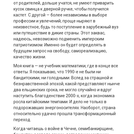
от родителей, дольше учатся, не умеют приварить
кусок свинца к дверной ручке, чтобы получился
кастет. С другой — более независимы в выборе
профессии и увлечений, проще ныряют в
неизвестное, будь то поступление в зарубежный вуз
или путешествие в дикие страны. Этот заквас,
надеюсь, невозможно подменить имперским
патриотизмом. Именно он будет определять в
будущем запрос на свободу, самореализацию,
качество жизни.
Моя книга — не учебник математики, где в конце все
ответы. Я показываю, что 1990-е не были ни
бандитскими, ни голодными. Вслед за страшной и
безнравственной эпохой, какой представляют нынче
два ельцинских срока, не могло случайно и вдруг
наступить благоденствие 2000-х, когда экономика
росла китайскими темпами. И дело не только в
подорожавших энергоносителях. Наоборот, страна
относительно удачно прошла трансформационный
переход.
Когда читаешь о войне в Чечне, семибанкирщине,