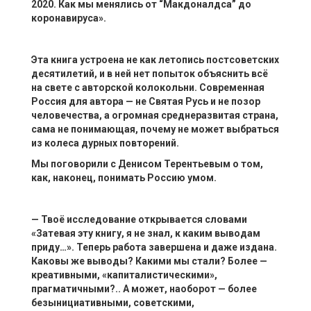
2020. Как мы менялись от “Макдоналдса” до
коронавируса
».
Эта книга устроена не как летопись постсоветских
десятилетий, и в ней
нет попыток объяснить
всё
на свете с авторской колокольни. Современная
Россия для автора — не Святая Русь и не позор
человечества, а огромная среднеразвитая страна,
сама не понимающая, почему не может выбраться
из колеса дурных повторений.
Мы поговорили с Денисом Терентьевым о том,
как, наконец, понимать Россию умом.
— Твоё исследование открывается словами
«Затевая эту
книгу, я не знал, к каким выводам
приду…». Теперь работа завершена и даже издана.
Каковы же выводы? Какими мы стали? Более —
креативными, «капиталистическими»,
прагматичными?.. А может, наоборот — более
безынициативными, советскими,