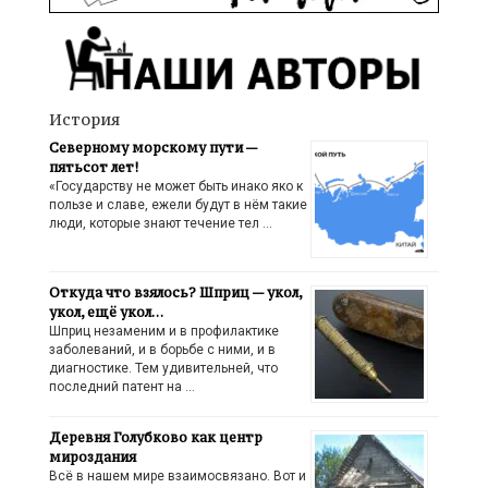
История
Северному морскому пути —
пятьсот лет!
«Государству не может быть инако яко к
пользе и славе, ежели будут в нём такие
люди, которые знают течение тел …
Откуда что взялось? Шприц — укол,
укол, ещё укол…
Шприц незаменим и в профилактике
заболеваний, и в борьбе с ними, и в
диагностике. Тем удивительней, что
последний патент на …
Деревня Голубково как центр
мироздания
Всё в нашем мире взаимосвязано. Вот и