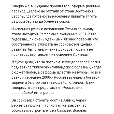
Говорю же, мы удачно прошли трансформационный
переход. Далеко не отстали от стран Восточной
Европы, где готовность населения принять тяготы
реформ была куда более высокой.
И «сильная рука» в исполнении Путина поначалу
стала находкой. Реформы в экономике 2001-2002
годов вышли очень удачными: бизнес поверил, что
собственность отбирать не собираются. Целью
развития было увеличение доходов людей, а не
производство танков и не освоение Арктики.
Другое дело, что за потоком нефтедолларов Россия
подхватила типичную «голландскую болезнь», когда
бюджет полон, а реформы властям не нужны. Но всё
равно к середине 2000-х Россия выглядела богатой,
мирной и быстро развивающейся страной. Путин
говорил, что не представляет Россию вне
европейской интеграции.
Он собирался строить мост на Аляску через
Берингов пролив — точно так же, как сейчас
собирается строить его на Сахалин. Всерьёз