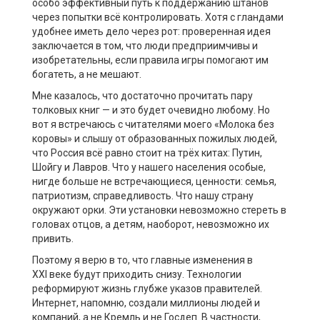
особо эффективный путь к поддержанию штанов
через попытки всё контролировать. Хотя с гландами
удобнее иметь дело через рот: проверенная идея
заключается в том, что люди предприимчивы и
изобретательны, если правила игры помогают им
богатеть, а не мешают.
Мне казалось, что достаточно прочитать пару
толковых книг — и это будет очевидно любому. Но
вот я встречаюсь с читателями моего «Молока без
коровы» и слышу от образованных пожилых людей,
что Россия всё равно стоит на трёх китах: Путин,
Шойгу и Лавров. Что у нашего населения особые,
нигде больше не встречающиеся, ценности: семья,
патриотизм, справедливость. Что нашу страну
окружают орки. Эти установки невозможно стереть в
головах отцов, а детям, наоборот, невозможно их
привить.
Поэтому я верю в то, что главные изменения в
XXI веке будут приходить снизу. Технологии
реформируют жизнь глубже указов правителей.
Интернет, напомню, создали миллионы людей и
компаний, а не Кремль и не Госдеп. В частности,