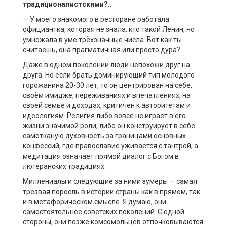
традиционалистскими?..
— У моего знакомого в ресторане работала
официантка, которая не знала, кто такой Ленин, но
умножала в уме трёхзначные числа. Вот как ты
считаешь, она прагматичная или просто дура?
Даже в одном поколении люди непохожи друг на
друга. Но если брать доминирующий тип молодого
горожанина 20-30 лет, то он центрирован на себе,
своём имидже, переживаниях и впечатлениях, на
своей семье и доходах, критичен к авторитетам и
идеологиям. Религия либо вовсе не играет в его
жизни значимой роли, либо он конструирует в себе
самотканую духовность за границами основных
конфессий, где православие уживается с тантрой, а
медитация означает прямой диалог с Богом в
лютеранских традициях.
Миллениалы и следующие за ними зумеры — самая
трезвая поросль в истории страны как в прямом, так
и в метафорическом смысле. Я думаю, они
самостоятельнее советских поколений. С одной
стороны, они позже комсомольцев отпочковываются