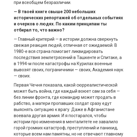
при всеобщем безразличии.
— В твоей книге свыше 200 небольших
исторических репортажей об отдельных событиях
и очерков о людях. По каким принципам ты
отбирал то, что важно?
— Главный критерий — в истории должна сверкнуть
свежая реакция людей, отличная от ожидаемой. В
1980-е вся страна помогает ликвидировать
последствия землетрясений в Ташкенте и Спитаке, а
в 1994-м после катастрофы на Курилах военные
вывозят своих, пограничники — своих, Академия наук
— своих.
Первая Чечня показала, какой сюрреалистической
может быть война, где каждый воюет сам за себя —
без линии фронта, где командир может продать в
рабство, а матери пропавших солдат сразу едут
выяснять ситуацию к врагу. Даже в Афганистане
воевала другая армия. И я постарался, чтобы
истории про изменения в менталитете не завалило
горой громких катастроф, преступлений и панихид,
которые всем нам памятны, но не отвечают главному