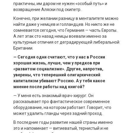
практичны, им даром не нужен «особый путь» и
возвращение Аляски под скипетр.
Конечно, при желании разницу в менталитете можно
найти даже у немцев и голландцев. Но никто же не
сомневается сегодня, что Германия — часть Европы.
А лет этак сто назад немцы воевали именно за
культурные отличия от деградирующей либеральной
Британии.
— Сегодня одни считают, что у нас в России
хорошая жизнь, лучше, чем у предков при
«развитом социализме». Другие, напротив,
уверены, что теперешний олигархический
капитализм убивают Россию. А у тебя какое
мнение после работы над книгой?
— У меня есть знакомый врач-хирург. Он
рассказывает про фантастическое современное
оборудование, на котором работает. Говорит, что
может удалить гланды через задний проход.
В последние годы развитие нашей страны именно
это и напоминает — витиеватый, тернистый и не