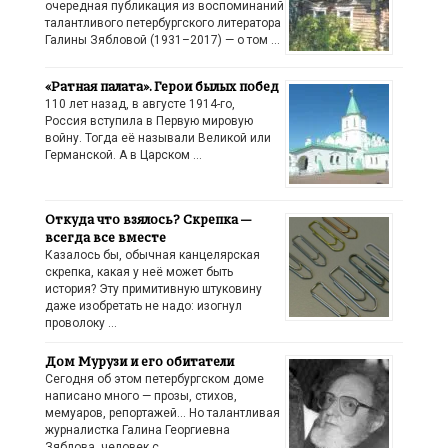
очередная публикация из воспоминаний
талантливого петербургского литератора
Галины Зябловой (1931–2017) — о том …
«Ратная палата». Герои былых побед
110 лет назад, в августе 1914-го,
Россия вступила в Первую мировую
войну. Тогда её называли Великой или
Германской. А в Царском …
Откуда что взялось? Скрепка —
всегда все вместе
Казалось бы, обычная канцелярская
скрепка, какая у неё может быть
история? Эту примитивную штуковину
даже изобретать не надо: изогнул
проволоку …
Дом Мурузи и его обитатели
Сегодня об этом петербургском доме
написано много — прозы, стихов,
мемуаров, репортажей… Но талантливая
журналистка Галина Георгиевна
Зяблова, человек с …