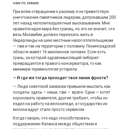
нам по химии.
При всём отвращении к расизму я не приветствую
уничтожение памятников лидерам, допускавшим 200
лет назад неполиткорректные высказывания. Мне
нравится идея мира без границ, но это не значит, что
весь Мозамбик должен переехать жить в
Нидерланды на шею местным налогоплательщикам
— там и так на территории с половину Ленинградской
области живёт 16 миллионов человек. Если есть
грань, за которой здравомыслящий либерал
превращается в правого консерватора, то как
минимум терминология устарела.
— И где же тогда проходит твоя линия фронта?
— Люди советской закваски привыкли мыслить как
солдаты: здесь — наши, там — враги. Одни — хотят
короновать правителя, другие требуют, чтобы он
ездил на работу на велосипеде, а государство из
молоха вдруг стало просто сервисом.
Когда говорю, что надо способствовать
поддержанию баланса между обществом и