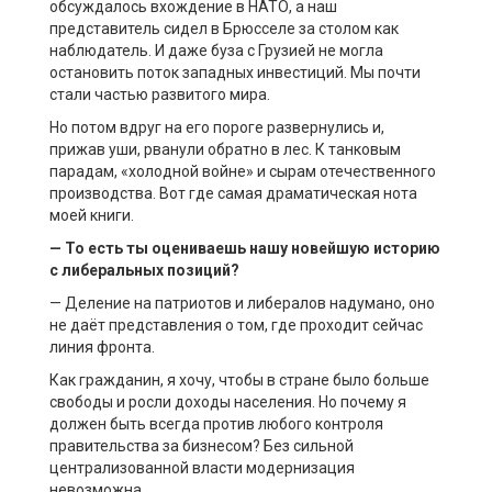
обсуждалось вхождение в НАТО, а наш
представитель сидел в Брюсселе за столом как
наблюдатель. И даже буза с Грузией не могла
остановить поток западных инвестиций. Мы почти
стали частью развитого мира.
Но потом вдруг на его пороге развернулись и,
прижав уши, рванули обратно в лес. К танковым
парадам, «холодной войне» и сырам отечественного
производства. Вот где самая драматическая нота
моей книги.
— То есть ты оцениваешь нашу новейшую историю
с либеральных позиций?
— Деление на патриотов и либералов надумано, оно
не даёт представления о том, где проходит сейчас
линия фронта.
Как гражданин, я хочу, чтобы в стране было больше
свободы и росли доходы населения. Но почему я
должен быть всегда против любого контроля
правительства за бизнесом? Без сильной
централизованной власти модернизация
невозможна.