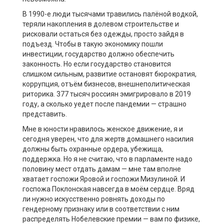
В 1990-е люди тысячами травились палёной водкой,
теряли накопления в долевом строительстве и
рисковали остаться без одежды, просто зайдя в
подъезд. Чтобы в такую экономику пошли
инвестиции, государство должно обеспечить
законность. Но если государство становится
слишком сильным, развитие остановят бюрократия,
коррупция, отъём бизнесов, внешнеполитическая
риторика. 377 тысяч россиян эмигрировало в 2019
году, а сколько уедет после пандемии — страшно
представить.
Мне в юности нравилось женское движение, я и
сегодня уверен, что для жертв домашнего насилия
должны быть охранные ордера, убежища,
поддержка. Но я не считаю, что в парламенте надо
половину мест отдать дамам — мне там вполне
хватает госпожи Яровой и госпожи Мизулиной. И
госпожа Поклонская навсегда в моём сердце. Вряд
ли нужно искусственно ровнять доходы по
гендерному признаку или в соответствии с ним
распределять Нобелевские премии — вам по физике,