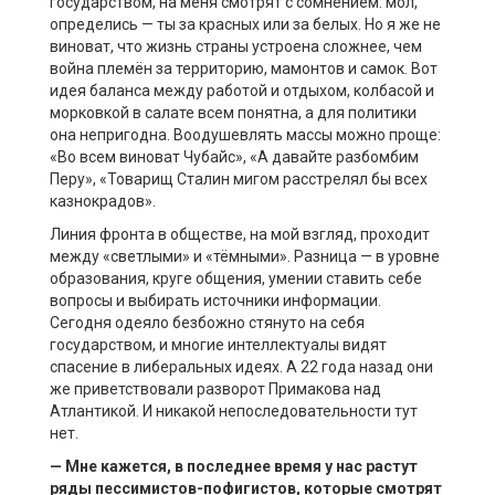
государством, на меня смотрят с сомнением: мол,
определись — ты за красных или за белых. Но я же не
виноват, что жизнь страны устроена сложнее, чем
война племён за территорию, мамонтов и самок. Вот
идея баланса между работой и отдыхом, колбасой и
морковкой в салате всем понятна, а для политики
она непригодна. Воодушевлять массы можно проще:
«Во всем виноват Чубайс», «А давайте разбомбим
Перу», «Товарищ Сталин мигом расстрелял бы всех
казнокрадов».
Линия фронта в обществе, на мой взгляд, проходит
между «светлыми» и «тёмными». Разница — в уровне
образования, круге общения, умении ставить себе
вопросы и выбирать источники информации.
Сегодня одеяло безбожно стянуто на себя
государством, и многие интеллектуалы видят
спасение в либеральных идеях. А 22 года назад они
же приветствовали разворот Примакова над
Атлантикой. И никакой непоследовательности тут
нет.
— Мне кажется, в последнее время у нас растут
ряды пессимистов-
пофигистов
, которые смотрят