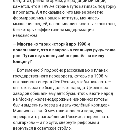
бандитах, развале армии, деградации милиции,
кажется, что в 1990-е страна тупо катилась под горку
в пропасть. А я показываю, что менее заметно
формировались новые институты, менялось
мышление людей, накапливались частные капиталы,
без которых эффективная модернизация
невозможна.
— Многие из твоих историй про 1990-е
показывают, что и запрос на «сильную руку» тоже
рос. Путин ведь неслучайно пришёл на смену
Ельцину?
— Вот именно! Я подробно рассказываю о планах
государственного переворота, которые в 1998-м
вынашивал генерал Лев Рохлин, чтобы показать —
он-то как раз не был далёк от народа. Директора
заводов обещали ему автобусы, чтобы везти народ
на Москву, железнодорожные чиновники готовы
были выделить поезда и дать «зелёный коридор».
Миллионы людей мечтали «навести порядок»,
«прекратить разграбление России», «перевешать
олигархов» — а по сути, свернуть реформы и
вернуться в советское стойло.