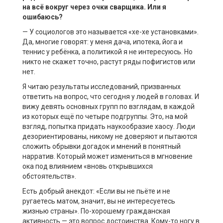
на всё вокруг через очки сварщика. Или я
ошибаюсь?
— У социологов это называется «хе-хе установками».
Да, многие говорят: у меня дача, ипотека, йога и
теннис у ребёнка, а политикой я не интересуюсь.
Но
никто не скажет точно, растут ряды пофигистов или
нет.
Я читаю результаты исследований, призванных
ответить на вопрос, что сегодня у людей в головах. И
вижу девять основных групп по взглядам, в каждой
из которых ещё по четыре подгруппы. Это, на мой
взгляд, попытка придать наукообразие хаосу. Люди
дезориентированы, никому не доверяют и пытаются
сложить обрывки догадок и мнений в понятный
нарратив. Который может измениться в мгновение
ока под влиянием «вновь открывшихся
обстоятельств».
Есть добрый анекдот: «Если вы не пьёте и не
ругаетесь матом, значит, вы не интересуетесь
жизнью страны». По-хорошему гражданская
активность — это вопрос достоинства. Кому-то ногу в