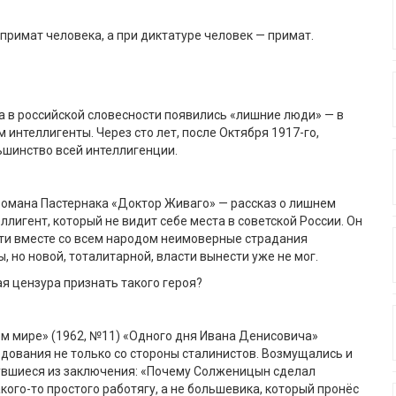
примат человека, а при диктатуре человек — примат.
 в российской словесности появились «лишние люди» — в
 интеллигенты. Через сто лет, после Октября 1917-го,
ьшинство всей интеллигенции.
романа Пастернака «Доктор Живаго» — рассказ о лишнем
ллигент, который не видит себе места в советской России. Он
ти вместе со всем народом неимоверные страдания
, но новой, тоталитарной, власти вынести уже не мог.
ая цензура признать такого героя?
м мире» (1962, №11) «Одного дня Ивана Денисовича»
дования не только со стороны сталинистов. Возмущались и
увшиеся из заключения: «Почему Солженицын сделал
кого-то простого работягу, а не большевика, который пронёс