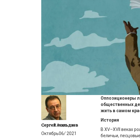
Оппозиционеры л
общественных дея
жить в самом кр
История
Сергей Ачильдиев
В XV–XVII веках р
Октябрь
06
/
2021
беличьи, песцовые