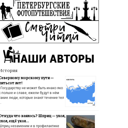
История
Северному морскому пути —
пятьсот лет!
«Государству не может быть инако яко
к пользе и славе, ежели будут в нём
такие люди, которые знают течение тел
…
Откуда что взялось? Шприц — укол,
укол, ещё укол…
Шприц незаменим и в профилактике