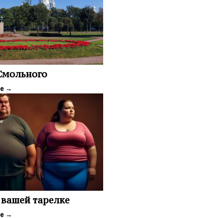
 Смольного
ее
→
 вашей тарелке
ее
→