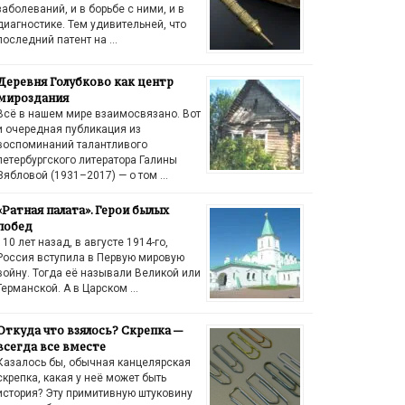
заболеваний, и в борьбе с ними, и в
диагностике. Тем удивительней, что
последний патент на …
Деревня Голубково как центр
мироздания
Всё в нашем мире взаимосвязано. Вот
и очередная публикация из
воспоминаний талантливого
петербургского литератора Галины
Зябловой (1931–2017) — о том …
«Ратная палата». Герои былых
побед
110 лет назад, в августе 1914-го,
Россия вступила в Первую мировую
войну. Тогда её называли Великой или
Германской. А в Царском …
Откуда что взялось? Скрепка —
всегда все вместе
Казалось бы, обычная канцелярская
скрепка, какая у неё может быть
история? Эту примитивную штуковину