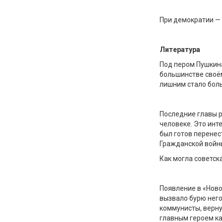
При демократии — 
Литература
Под пером Пушкина
большинстве своём
лишним стало бол
Последние главы 
человеке. Это инте
был готов перенес
Гражданской войны
Как могла советск
Появление в «Ново
вызвало бурю него
коммунисты, верн
главным героем ка