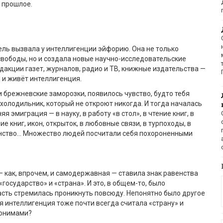
 прошлое.
ль вызвала у интеллигенции эйфорию. Она не только
вободы, но и создала новые научно-исследовательские
едакции газет, журналов, радио и ТВ, книжные издательства —
й и живёт интеллигенция.
и брежневские заморозки, появилось чувство, будто тебя
 холодильник, который не откроют никогда. И тогда началась
я эмиграция — в науку, в работу «в стол», в чтение книг, в
 книг, икон, открыток, в любовные связи, в турпоходы, в
ьянство… Множество людей посчитали себя похороненными
— как, впрочем, и самодержавная — ставила знак равенства
государство» и «страна». И это, в общем-то, было
сть стремилась проникнуть повсюду. Непонятно было другое
я интеллигенция тоже почти всегда считала «страну» и
нонимами?