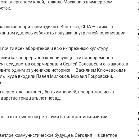
ска энергоносителей, толкала Московию в имперском
сток.
а новые территории «дикого Востока», США — «дикого
иканцам удалось избежать ловушки внутренней колонизации.
 почти всех аборигенов и всю их прежнюю культуру.
оссии как непрерывно колонизующего и одновременно
 государства сформировали Сергей Соловьёв и его школа, а
звита одним из учеников историка — Василием Ключевским и
лы, куда входили Павел Милюков, Михаил Покровский,
.
 перестала, наконец, быть империей, превратившись в
дарство тридцать лет назад.
ного охотников погреть руки на кострах инквизиции.
ветлое коммунистическое будущее. Сегодня — в светлое