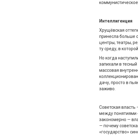
коммунистическое
Интеллигенция
Хрущёвская оттепе
принесла больше с
центры, театры, р
ту среду, в которо
Но когда наступил
запихали в тесный
массовая внутрення
коллекционирование
дачу, просто в п
заживо.
Советская власть 
между понятиями «
закономерно — вла
— почему советска
«государство» си