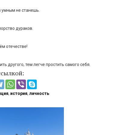
 умным не станешь.
порство дураков.
ём отечестве!
ть другого, тем легче простить самого себя.
ссылкой:
нция
,
история
,
личность