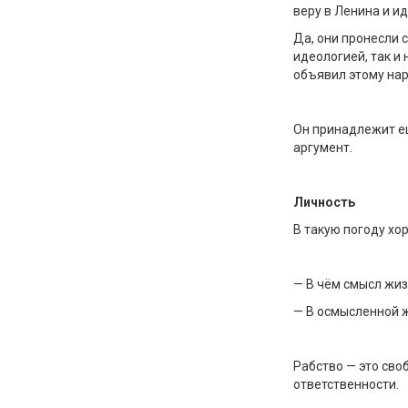
веру в Ленина и и
Да, они пронесли 
идеологией, так и 
объявил этому нар
Он принадлежит ещ
аргумент.
Личность
В такую погоду хо
— В чём смысл жи
— В осмысленной 
Рабство — это своб
ответственности.