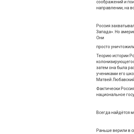
соображений и пои
направлении, на во
Россия захватывал
Запада». Но амер
Они
просто уничтожили
Теорию истории Р
колонизирующегося
затем она была ра
учениками его шко
Матвей Любавский
Фактически Россия
национальное госу
Всегда найдётся м
Раньше верили в с