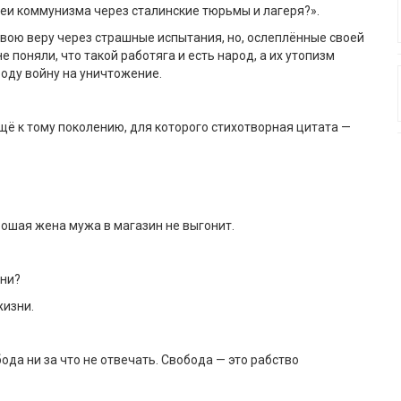
деи коммунизма через сталинские тюрьмы и лагеря?».
свою веру через страшные испытания, но, ослеплённые своей
не поняли, что такой работяга и есть народ, а их утопизм
оду войну на уничтожение.
ё к тому поколению, для которого стихотворная цитата —
рошая жена мужа в магазин не выгонит.
зни?
жизни.
ода ни за что не отвечать. Свобода — это рабство