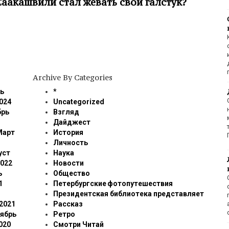
аакашвили стал жевать свой галстук?
Archive By Categories
ь
*
024
Uncategorized
брь
Взгляд
3
Дайджест
Март
История
Личность
уст
Наука
2022
Новости
ь
Общество
1
Петербургские фотопутешествия
Президентская библиотека представляет
2021
Рассказ
ябрь
Ретро
020
Смотри Читай