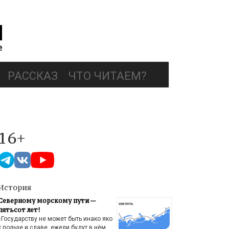
РАССКАЗ
ЧТО ЧИТАЕМ?
16+
История
Северному морскому пути —
пятьсот лет!
«Государству не может быть инако яко
к пользе и славе, ежели будут в нём