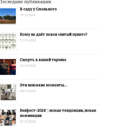
Последние публикации
В саду у Смольного
14.10.2024
Кому не даёт покоя «пятый пункт»?
11.10.2024
Смерть в вашей тарелке
10.10.2024
Эти неловкие моменты…
08.10.2024
Белфест-2024″: новые тенденции, новые
номинации
07.10.2024