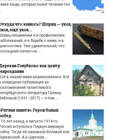
такие люди, которые знают течение тел
…
Откуда что взялось? Шприц — укол,
укол, ещё укол…
Шприц незаменим и в профилактике
заболеваний, и в борьбе с ними, и в
диагностике. Тем удивительней, что
последний патент на …
Деревня Голубково как центр
мироздания
Всё в нашем мире взаимосвязано. Вот
и очередная публикация из
воспоминаний талантливого
петербургского литератора Галины
Зябловой (1931–2017) — о том …
«Ратная палата». Герои былых
побед
110 лет назад, в августе 1914-го,
Россия вступила в Первую мировую
войну. Тогда её называли Великой или
Германской. А в Царском …