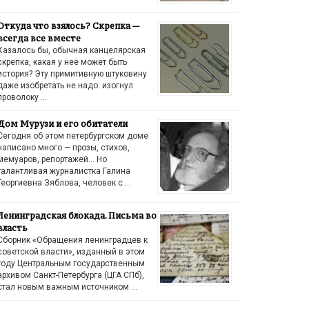
Откуда что взялось? Скрепка —
всегда все вместе
Казалось бы, обычная канцелярская
скрепка, какая у неё может быть
история? Эту примитивную штуковину
даже изобретать не надо: изогнул
проволоку …
Дом Мурузи и его обитатели
Сегодня об этом петербургском доме
написано много — прозы, стихов,
мемуаров, репортажей… Но
талантливая журналистка Галина
Георгиевна Зяблова, человек с …
Ленинградская блокада. Письма во
власть
Сборник «Обращения ленинградцев к
советской власти», изданный в этом
году Центральным государственным
архивом Санкт-Петербурга (ЦГА СПб),
стал новым важным источником …