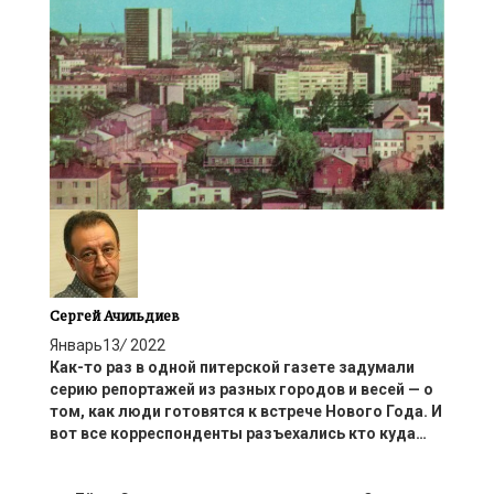
Сергей Ачильдиев
Январь
13
/
2022
Как-то
раз
в одной питерской газете
задумал
и
серию репортажей из разных городов и весей — о
том, как люди готовятся к встрече Нового Года. И
вот все корреспонденты разъехались кто куда…