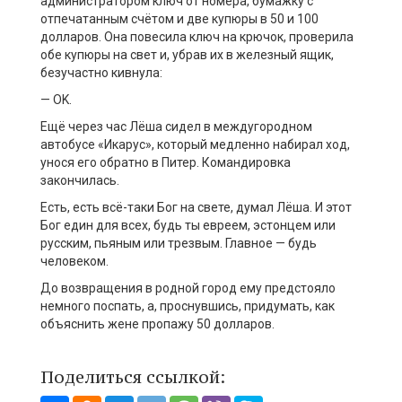
администратором ключ от номера, бумажку с
отпечатанным счётом и две купюры в 50 и 100
долларов. Она повесила ключ на крючок, проверила
обе купюры на свет и, убрав их в железный ящик,
безучастно кивнула:
— OK.
Ещё через час Лёша сидел в междугородном
автобусе «Икарус», который медленно набирал ход,
унося его обратно в Питер. Командировка
закончилась.
Есть, есть всё-таки Бог на свете, думал Лёша. И этот
Бог един для всех, будь ты евреем, эстонцем или
русским, пьяным или трезвым. Главное — будь
человеком.
До возвращения в родной город ему предстояло
немного поспать, а, проснувшись, придумать, как
объяснить жене пропажу 50 долларов.
Поделиться ссылкой: