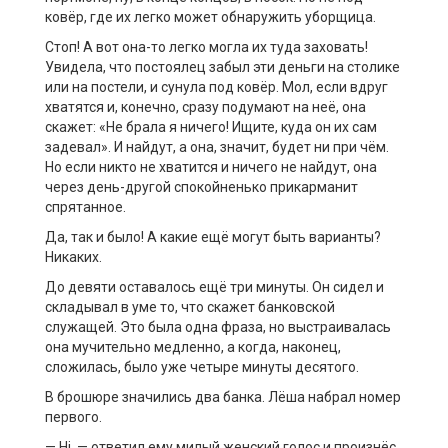
ковёр, где их легко может обнаружить уборщица.
Стоп! А вот она-то легко могла их туда заховать!
Увидела, что постоялец забыл эти деньги на столике
или на постели, и сунула под ковёр. Мол, если вдруг
хватятся и, конечно, сразу подумают на неё, она
скажет: «Не брала я ничего! Ищите, куда он их сам
задевал». И найдут, а она, значит, будет ни при чём.
Но если никто не хватится и ничего не найдут, она
через день-другой спокойненько прикарманит
спрятанное.
Да, так и было! А какие ещё могут быть варианты?
Никаких.
До девяти оставалось ещё три минуты. Он сидел и
складывал в уме то, что скажет банковской
служащей. Это была одна фраза, но выстраивалась
она мучительно медленно, а когда, наконец,
сложилась, было уже четыре минуты десятого.
В брошюре значились два банка. Лёша набрал номер
первого.
— Hi, — ответил ему милый женский голос и произнёс