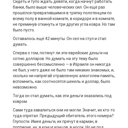
Сидеть и тупо ждать девяти, когда начнут работать
банки, было выше человеческих сил. Он ещё раз
прошёлся превратившимся в тряпку полотенцем по
всему полу в ванной комнате, в коридоре и в комнате,
не преминув откинуть и три других угла ковра. Но там
было пусто.
Оставалось ещё 42 минуты. Он сел на стул и стал
думать.
Сперва о том, потянут ли эти еврейские деньги на
сотню долларов. Но думать на эту тему было
совершенно бессмысленно — в Израиле он никогда
не был, у него даже не было там никаких знакомых, и,
сколько ни напрягай отравленную алкоголем память,
вспомнить, как соотносятся шекель и доллар, было
невозможно.
Тогда он стал думать, как эти деньги оказались под
ковром.
Сами туда завалиться они не могли. Значит, их кто-то
туда спрятал. Предыдущий обитатель этого номера?
Глупости. Имея деньги, их прячут в карман, в
портмоне, ну, в конце концов, в носок. Но не под