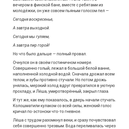
вечером в финской бане, вместе с ребятами из
молодёжки, он уже совсем пьяным голосом пел —
Сегодня воскресенье,
А завтра выходной.
Сегодня мы гуляем,
А завтра пир горой!
Но что было дальше — полный провал.
Очнулся он в своём гостиничном номере.
Совершенно голый, лежал в большой белой ванне,
наполненной холодной водой. Сначала дрожал всем
телом, и зубы противно стучали. Но потом дрожь
унялась, мерзкий холод вдруг превратился в уютную
прохладу, и Лёша, умиротворённый, закрыл глаза.
И тут же, как ему показалось, в дверь начали стучать.
Колошматили кулаком со всей силы, женский голос
кричал по-эстонски что-то гневное.
Лёша с трудом разомкнул веки, и сразу почувствовал
себя совершенно трезвым. Вода переливалась через