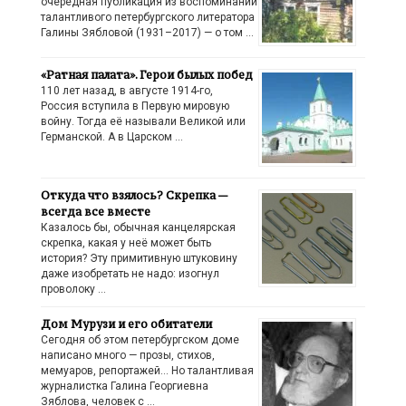
очередная публикация из воспоминаний
талантливого петербургского литератора
Галины Зябловой (1931–2017) — о том …
«Ратная палата». Герои былых побед
110 лет назад, в августе 1914-го,
Россия вступила в Первую мировую
войну. Тогда её называли Великой или
Германской. А в Царском …
Откуда что взялось? Скрепка —
всегда все вместе
Казалось бы, обычная канцелярская
скрепка, какая у неё может быть
история? Эту примитивную штуковину
даже изобретать не надо: изогнул
проволоку …
Дом Мурузи и его обитатели
Сегодня об этом петербургском доме
написано много — прозы, стихов,
мемуаров, репортажей… Но талантливая
журналистка Галина Георгиевна
Зяблова, человек с …