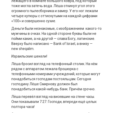
лежащего в комнате большого ковра, под который
тоже могла затечь вода. Лёша откинул угол этого
огромного пылесборника и замер. У его ног лежали
четыре купюры с оттиснутыми на каждой цифрами
«100» и совершенно сухие.
Деньги были незнакомые, с изображением какого-то
мужчины в очках. На одной стороне буквы были не
пойми какие, а на другой — слава Богу, латинские.
Вверху было написано — Bank of Israel, а внизу —
new sheqalim.
Израильские шекели!
Лёша бросил взгляд на телефонный столик. На нём
рядом с аппаратом лежала брошюрка с
телефонными номерами учреждений, которые могут
понадобиться господам постояльцам. Сегодня
господину Лёше Смирнову должен был
понадобиться какой-нибудь банк. Причём срочно.
Лёша перевёл взгляд на висевшие на стене часы.
Они показывали 7:27. Господи, впереди ещё целых
полтора часа!