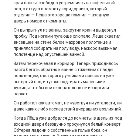
края ванны, свободно устремляясь на кафельный
пол, а оттуда в темноту коридорчика, который
отделял — Лёша это хорошо помнил — входную
дверь номера от комнаты.
Он выпрыгнул из ванны, закрутил кран и выдернул
пробку. Под ногами пугающе хлюпало. Лёша схватил
висевшее на стене белое махровое полотенце и
принялся собирать на полу воду, наскоро выжимая
полотенце над опустевшей ванной.
Затем перекочевал в коридор. Теперь приходилось
часто бегать обратно к ванне с тяжёлым от воды
полотенцем, с которого ручейками лилось на уже
вытертый пол, и тут же подтирать маленькие
лужицы, чтобы они окончательно не испортили
паркет.
Он работал как автомат, не чувствуя ни усталости, ни
даже каких-либо последствий вчерашних возлияний.
Когда Лёша уже добрался до комнаты, в щель из-под
входной двери беззвучно просунулся белый конверт.
Обтерев ладони о собственные голые бока, он