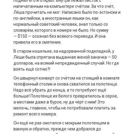
поднял его и открыл. Внутри лежал листок с
напечатанным на компьютере счётом. За что счёт,
Лёша прочитать не мог. Написано было по-эстонски и
по-английски, а иностранные языки он, как
нормальный советский человек, знал только со
словарём, которого в номере не было. Но сумму
— $150 — осознал без всякого перевода. И она
привела его в смятение.
В старом кошельке, за надорванной подкладкой, у
Лёши была спрятана выданная женой заначка — 50
долларов, на всякий непредвиденный случай. Но где
взять ещё сотню?!
Он швырнул конверт со счётом на стоящий в комнате
телефонный столик и снова схватился за полотенце.
Надо всё убрать до конца, а то потребуют ещё
больше! Полотенце из белого превратилось в серое,
а местами даже в бурое, ну да чёрт с ним! Это
мелочь, главное, чтобы не потребовали платить за
ремонт всего номера.
Он ещё не раз смотался с мокрым полотенцем в
ванную и обратно, прежде чем добрался до