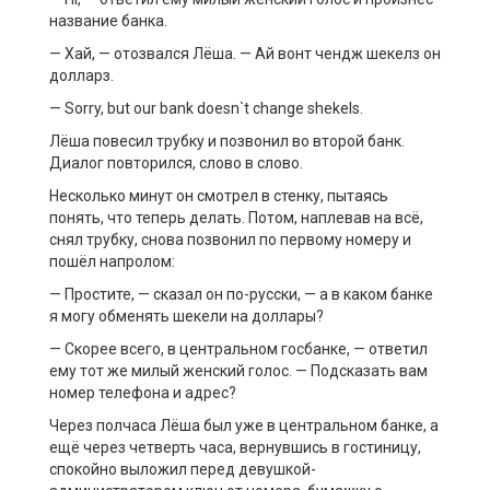
название банка.
— Хай, — отозвался Лёша. — Ай вонт чендж шекелз он
долларз.
— Sorry, but our bank doesn`t change shekels.
Лёша повесил трубку и позвонил во второй банк.
Диалог повторился, слово в слово.
Несколько минут он смотрел в стенку, пытаясь
понять, что теперь делать. Потом, наплевав на всё,
снял трубку, снова позвонил по первому номеру и
пошёл напролом:
— Простите, — сказал он по-русски, — а в каком банке
я могу обменять шекели на доллары?
— Скорее всего, в центральном госбанке, — ответил
ему тот же милый женский голос. — Подсказать вам
номер телефона и адрес?
Через полчаса Лёша был уже в центральном банке, а
ещё через четверть часа, вернувшись в гостиницу,
спокойно выложил перед девушкой-