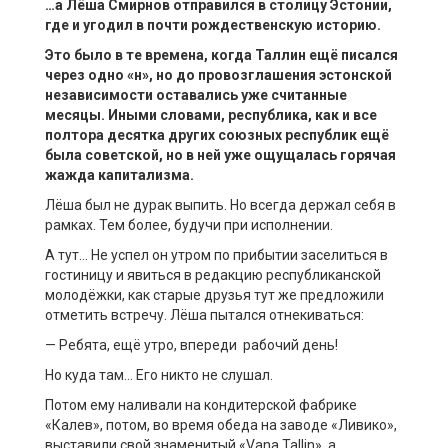
…а
Лёша
Смирнов
отправился в
столицу Эстонии
,
где и угодил
в
почти
рождественскую историю.
Это было в те времена, когда Таллин ещё писался
через одно «н», но до провозглашения эстонской
независимости оставались уже считанные
месяцы
. Иными словами, республика, как и все
полтора десятка
других
союзных республик ещё
была советской
, но
в ней
уже
ощущ
ал
а
сь горяч
ая
жажда капитализма.
Лёша был не дурак выпить. Но всегда держал себя в
рамках. Тем более, будучи при исполнении.
А тут… Не успел он утром по прибытии заселиться в
гостиницу и явиться в редакцию республиканской
молодёжки, как старые друзья тут же предложили
отметить встречу. Лёша пытался отнекиваться:
— Ребята, ещё утро, впереди рабочий день!
Но куда там… Его никто не слушал.
Потом ему наливали на кондитерской фабрике
«Калев», потом, во время обеда на заводе «Ливико»,
выставили свой знаменитый «Vana Tallin», а