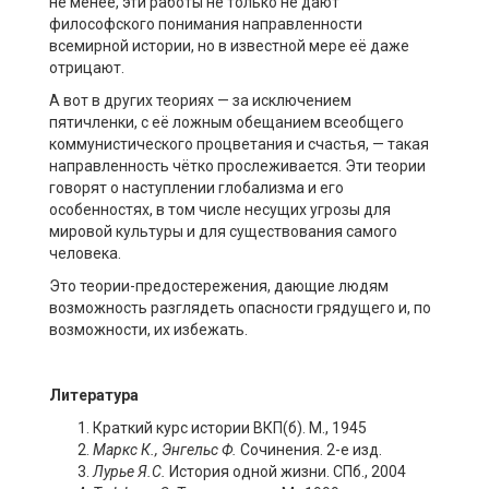
не менее, эти работы не только не дают
философского понимания направленности
всемирной истории, но в известной мере её даже
отрицают.
А вот в других теориях — за исключением
пятичленки, с её ложным обещанием всеобщего
коммунистического процветания и счастья, — такая
направленность чётко прослеживается. Эти теории
говорят о наступлении глобализма и его
особенностях, в том числе несущих угрозы для
мировой культуры и для существования самого
человека.
Это теории-предостережения, дающие людям
возможность разглядеть опасности грядущего и, по
возможности, их избежать.
Литература
Краткий курс истории ВКП(б). М., 1945
Маркс К., Энгельс Ф.
Сочинения. 2-е изд.
Лурье Я.С.
История одной жизни. СПб., 2004