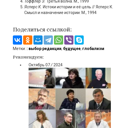
Тоффлер
Э.
Третья волна. М., 1999
Ясперс К.
Истоки истории и её цель // Ясперс К.
Смысл и назначение истории. М., 1994
Поделиться ссылкой:
Метки:
: выбор редакции
,
будущее
,
глобализм
Рекомендуем:
Октябрь
07
/
2024