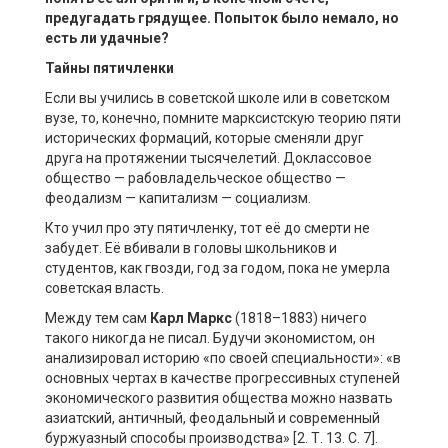
предугадать грядущее. Попыток было немало, но
есть ли
удачные
?
Тайны
пятичленки
Если вы учились в советской школе или в советском
вузе, то, конечно, помните марксистскую теорию пяти
исторических формаций, которые сменяли друг
друга на протяжении тысячелетий. Доклассовое
общество — рабовладельческое общество —
феодализм — капитализм — социализм.
Кто учил про эту пятичленку, тот её до смерти не
забудет. Её вбивали в головы школьников и
студентов, как гвозди, год за годом, пока не умерла
советская власть.
Между тем сам
Карл Маркс
(1818–1883) ничего
такого никогда не писал. Будучи экономистом, он
анализировал историю «по своей специальности»: «в
основных чертах в качестве прогрессивных ступеней
экономического развития общества можно назвать
азиатский, античный, феодальный и современный
буржуазный способы производства» [2. Т. 13. С. 7].