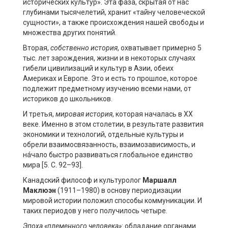
исторических культур». Эта фаза, скрытая от нас
глубинами тысячелетий, хранит «тайну человеческой
сущности», а также происхождения нашей свободы и
множества других понятий.
Вторая,
собственно
история
, охватывает примерно 5
тыс. лет зарождения, жизни и в некоторых случаях
гибели цивилизаций и культур в Азии, обеих
Америках и Европе. Это и есть то прошлое, которое
подлежит предметному изучению всеми нами, от
историков до школьников.
И третья,
мировая
история
, которая началась в ХХ
веке. Именно в этом столетии, в результате развития
экономики и технологий, отдельные культуры и
обрели взаимосвязанность, взаимозависимость, и
нáчало быстро развиваться глобальное единство
мира [5. С. 92–93].
Канадский философ и культуролог
Маршалл
Маклюэн
(1911–1980) в основу периодизации
мировой истории положил способы коммуникации. И
таких периодов у него получилось четыре.
Эпоха «племенного человека»
: обладание органами