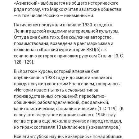
«Азиатский» выбивается из общего исторического
ряда потому, что Маркс считал азиатские общества
— в том числе Россию — неизменными.
Пятичленку придумали в начале 1930-х годов в
Ленинградской академии материальной культуры.
Оттуда она была тихо, без ссылки на авторство,
позаимствована, возведена в ранг марксизма и
включена в «Краткий курс истории ВКП(б)», к
сочинению которого приложил руку сам Сталин [3. С.
128–129].
В «Кратком курсе», который впервые был
опубликован в 1938 году и до смерти «великого
вождя» служил советским Евангелием, говорилось:
«Истории известны пять
основных
типов
производственных отношений: первобытно-
общинный, рабовладельческий, феодальный,
капиталистический, социалистический» [1. С. 119]. (К
слову, это очередное издание вышло в 1945 году,
когда страна ещё лежала в руинах и народ голодал,
но тираж составлял 10 миллионов (!) экземпляров.)
Все эти «глубоко научные экзерсисы» понадобились