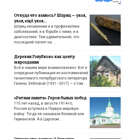
Откуда что взялось? Шприц — укол,
укол, ещё укол…
Шприц незаменим и в профилактике
заболеваний, и в борьбе с ними, и в
диагностике. Тем удивительней, что
последний патент на …
Деревня Голубково как центр
мироздания
Всё в нашем мире взаимосвязано. Вот и
очередная публикация из воспоминаний
талантливого петербургского литератора
Галины Зябловой (1931–2017) — о том …
«Ратная палата». Герои былых побед
110 лет назад, в августе 1914-го,
Россия вступила в Первую мировую
войну. Тогда её называли Великой или
Германской. А в Царском …