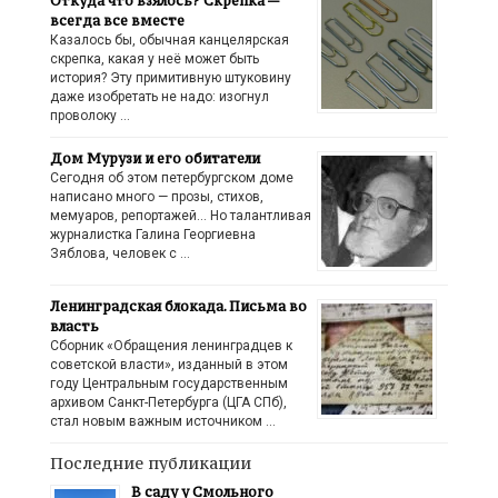
Откуда что взялось? Скрепка —
всегда все вместе
Казалось бы, обычная канцелярская
скрепка, какая у неё может быть
история? Эту примитивную штуковину
даже изобретать не надо: изогнул
проволоку …
Дом Мурузи и его обитатели
Сегодня об этом петербургском доме
написано много — прозы, стихов,
мемуаров, репортажей… Но талантливая
журналистка Галина Георгиевна
Зяблова, человек с …
Ленинградская блокада. Письма во
власть
Сборник «Обращения ленинградцев к
советской власти», изданный в этом
году Центральным государственным
архивом Санкт-Петербурга (ЦГА СПб),
стал новым важным источником …
Последние публикации
В саду у Смольного