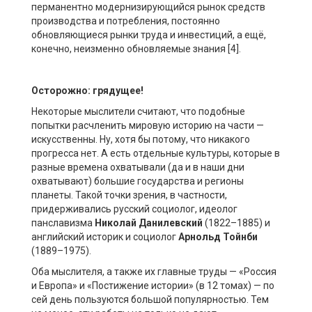
перманентно модернизирующийся рынок средств
производства и потребления, постоянно
обновляющиеся рынки труда и инвестиций, а ещё,
конечно, неизменно обновляемые знания [4].
Осторожно: грядущее!
Некоторые мыслители считают, что подобные
попытки расчленить мировую историю на части —
искусственны. Ну, хотя бы потому, что никакого
прогресса нет. А есть отдельные культуры, которые в
разные времена охватывали (да и в наши дни
охватывают) большие государства и регионы
планеты. Такой точки зрения, в частности,
придерживались русский социолог, идеолог
панславизма
Николай Данилевский
(1822–1885) и
английский историк и социолог
Арнольд Тойнби
(1889–1975).
Оба мыслителя, а также их главные труды — «Россия
и Европа» и «Постижение истории» (в 12 томах) — по
сей день пользуются большой популярностью. Тем