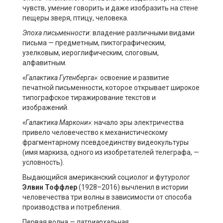
чувств, умение говорить и даже изобразить на стене
пещеры зверя, птицу, человека.
Эпоха письменности
: владение различными видами
письма — предметным, пиктографическим,
узелковым, иероглифическим, слоговым,
алфавитным.
«Галактика
Гутенберга
»
: освоение и развитие
печатной письменности, которое открывает широкое
типографское тиражирование текстов и
изображений.
«Галактика Маркони»
: начало эры электричества
привело человечество к механистическому
фрагментарному псевдоединству видеокультуры
(имя маркиза, одного из изобретателей телеграфа, —
условность).
Выдающийся американский социолог и футуролог
Элвин
Тоффлер
(1928–2016) вычленил в истории
человечества три волны в зависимости от способа
производства и потребления.
Первая волна —
патриархальная