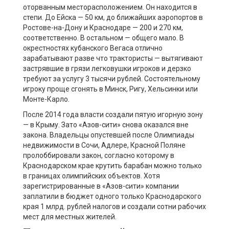
оторванным месторасположением. Он находится в
степи. До Ейска — 50 км, до ближайших аэропортов в
Ростове-на-Дону и Краснодаре — 200 и 270 км,
соответственно. В остальном — общего мало. В
окрестностях кубанского Вегаса отлично
зарабатывают разве что трактористы — вытягивают
застрявшие в грязи легковушки игроков и дерзко
требуют за услугу 3 тысячи рублей. Состоятельному
игроку проще сгонять в Минск, Ригу, Хельсинки или
Монте-Карло.
После 2014 года власти создали пятую игорную зону
— в Крыму. Зато «Азов-сити» снова оказался вне
закона. Владельцы опустевшей после Олимпиады
недвижимости в Сочи, Адлере, Красной Поляне
пролоббировали закон, согласно которому в
Краснодарском крае крутить барабан можно только
в границах олимпийских объектов. Хотя
зарегистрированные в «Азов-сити» компании
заплатили в бюджет одного только Краснодарского
края 1 млрд. рублей налогов и создали сотни рабочих
мест для местных жителей.