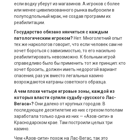
если водку уберут из магазинов. А игроков с более
или менее цивилизованного рынка выбросили в
полуподпольный мрак, не создав программ их
реабилитации.
Государство обязано нянчиться с каждым
патологическим игроком?
Нет. Многолетний опыт
тех же наркологов говорит, что если человек сам не
хочет бороться с зависимостью, то его насильно
реабилитировать невозможно. К больным игрой
справедливо было бы применить тот же принцип: кто
хочет бросить, должен иметь недорогой вариант
спасения, раз уж вместо легальных казино
возрождаются катраны советского образца.
А чем плохи четыре игровые зоны, каждой из
которых власти сулили судьбу «русского Лас-
Вегаса»?
Они далеко от крупных городов. В
последующее десятилетие из них с грехом пополам
заработала только одна из них — «Азов-сити» в
Краснодарском крае. Там построили целых три
казино.
Чем «Азов-сити» похож на Лас-Вегас, так это