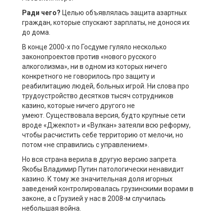
Ради чего?
Целью объявлялась защита азартных
граждан, которые спускают зарплаты, не донося их
до дома.
В конце 2000-х по Госдуме гуляло несколько
законопроектов против «нового русского
алкоголизма», ни в одном из которых ничего
конкретного не говорилось про защиту и
реабилитацию людей, больных игрой. Ни слова про
трудоустройство десятков тысяч сотрудников
казино, которые ничего другого не
умеют. Существовала версия, будто крупные сети
вроде «Джекпот» и «Вулкан» затеяли всю реформу,
чтобы расчистить себе территорию от мелочи, но
потом «не справились с управлением».
Но вся страна верила в другую версию запрета.
Якобы Владимир Путин патологически ненавидит
казино. К тому же значительная доля игорных
заведений контролировалась грузинскими ворами в
законе, а с Грузией у нас в 2008-м случилась
небольшая война.