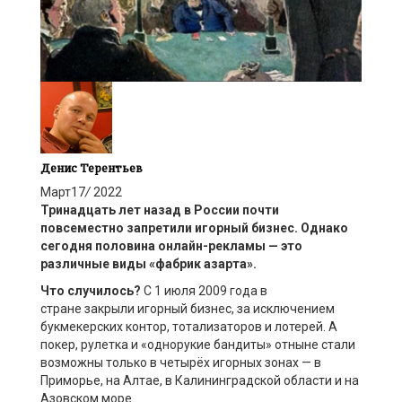
Денис Терентьев
Март
17
/
2022
Тринадцать
лет назад в России
почти
повсеместно
запретили игорный бизнес. Однако
сегодня половина онлайн-рекламы
—
это
различные виды «фабрик
а
зарта».
Что случилось?
С 1 июля 2009 года в
стране закрыли игорный бизнес,
за исключением
букмекерских контор, тотализаторов и лотерей. А
покер, рулетка и «однорукие бандиты» отныне стали
возможны только в четырёх игорных зонах — в
Приморье, на Алтае, в Калининградской области и на
Азовском море.