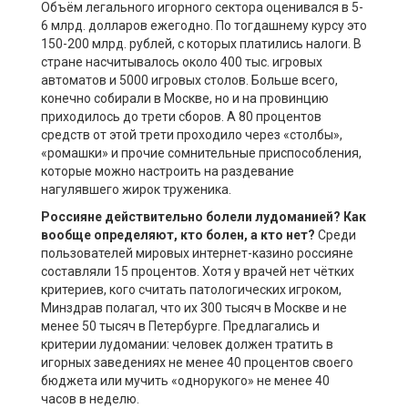
Объём легального игорного сектора оценивался в 5-
6 млрд. долларов ежегодно. По тогдашнему курсу это
150-200 млрд. рублей, с которых платились налоги. В
стране насчитывалось около 400 тыс. игровых
автоматов и 5000 игровых столов. Больше всего,
конечно собирали в Москве, но и на провинцию
приходилось до трети сборов. А 80 процентов
средств от этой трети проходило через «столбы»,
«ромашки» и прочие сомнительные приспособления,
которые можно настроить на раздевание
нагулявшего жирок труженика.
Россияне действительно болели
лудоманией
? Как
вообще определяют, кто болен, а кто нет?
Среди
пользователей мировых интернет-казино россияне
составляли 15 процентов. Хотя у врачей нет чётких
критериев, кого считать патологических игроком,
Минздрав полагал, что их 300 тысяч в Москве и не
менее 50 тысяч в Петербурге. Предлагались и
критерии лудомании: человек должен тратить в
игорных заведениях не менее 40 процентов своего
бюджета или мучить «однорукого» не менее 40
часов в неделю.