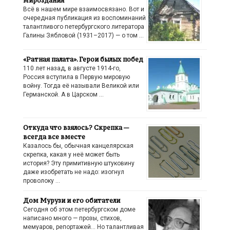
мироздания
Всё в нашем мире взаимосвязано. Вот и
очередная публикация из воспоминаний
талантливого петербургского литератора
Галины Зябловой (1931–2017) — о том …
«Ратная палата». Герои былых побед
110 лет назад, в августе 1914-го,
Россия вступила в Первую мировую
войну. Тогда её называли Великой или
Германской. А в Царском …
Откуда что взялось? Скрепка —
всегда все вместе
Казалось бы, обычная канцелярская
скрепка, какая у неё может быть
история? Эту примитивную штуковину
даже изобретать не надо: изогнул
проволоку …
Дом Мурузи и его обитатели
Сегодня об этом петербургском доме
написано много — прозы, стихов,
мемуаров, репортажей… Но талантливая