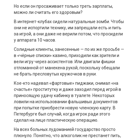
Но если он просаживает только треть зарплаты,
можно ли считать его здоровым?
В интернет-клубах сидели натуральные зомби. Чтобы
они не испортили технику, им запрещали есть и пить
за игрой, а они даже не верили потом, что просидели
у аппарата 10 часов.
Солидные клиенты, занесенные — по их же просьбе —
в «чёрные списки» казино, приходили как зрители и
вели игру через ассистентов. Или двигали фишки
отломанной от манекена рукой, поскольку обещали
не брать пресловутых кружочков в руки.
Кое-кто надевал «фартовые» пиджаки, снимал «на
счастье» проститутку и даже заходил перед игрой в
приносящую удачу кабинку в туалете. Некоторых
ловили на использовании фальшивых документов
при попытке приобрести новую членскую карту. В
Петербурге был случай, когда игрок ради этого
сделал на лице пластическую операцию.
На всех больных лудоманией государство просто
плюнуло. Понятно, что алкоголик не престанет пить,