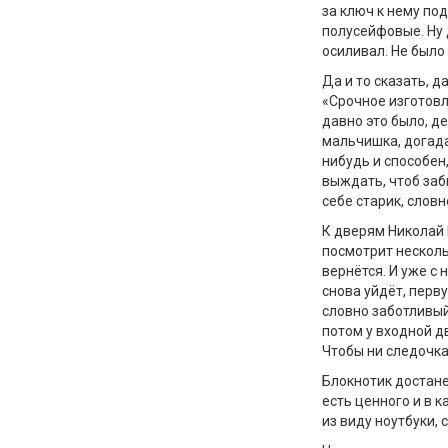
за ключ к нему по
полусейфовые. Ну 
осиливал. Не было
Да и то сказать, д
«Срочное изготовл
давно это было, д
мальчишка, догада
нибудь и способен
выждать, чтоб заб
себе старик, словн
К дверям Николай 
посмотрит нескольк
вернётся. И уже с 
снова уйдёт, перв
словно заботливый
потом у входной д
Чтобы ни следочка
Блокнотик достанет
есть ценного и в 
из виду ноутбуки,