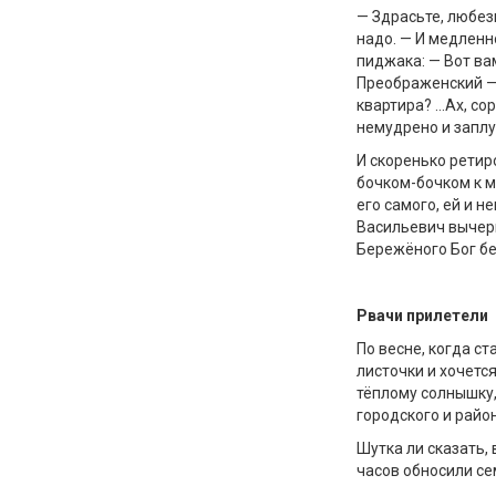
— Здрасьте, любез
надо. — И медленн
пиджака: — Вот ва
Преображенский —
квартира? …Ах, со
немудрено и заплу
И скоренько ретир
бочком-бочком к ме
его самого, ей и н
Васильевич вычеркн
Бережёного Бог бе
Рвачи прилетели
По весне, когда с
листочки и хочетс
тёплому солнышку,
городского и райо
Шутка ли сказать, 
часов обносили сем