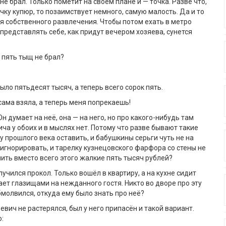
не брал. Только пометит на своём плане и — точка. Разве что,
чку купюр, то позаимствует немного, самую малость. Да и то
для собственного развлечения. Чтобы потом ехать в метро
 представлять себе, как придут вечером хозяева, сунется
т пять тыщ не брал?
ыло пятьдесят тысяч, а теперь всего сорок пять.
сама взяла, а теперь меня попрекаешь!
н думает на неё, она — на него, но про какого-нибудь там
ча у обоих и в мыслях нет. Потому что разве бывают такие
у прошлого века оставить, и бабушкины серьги чуть не на
игнорировать, и тарелку кузнецовского фарфора со стены не
нить вместо всего этого жалкие пять тысяч рублей?
лучился прокол. Только вошёл в квартиру, а на кухне сидит
пает глазищами на нежданного гостя. Никто во дворе про эту
бмолвился, откуда ему было знать про неё?
вич не растерялся, был у него припасён и такой вариант.
: