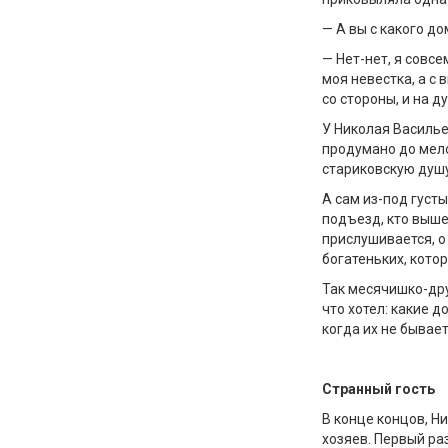
— А вы с какого до
— Нет-нет, я совсе
моя невестка, а с
со стороны, и на д
У Николая Василье
продумано до мело
стариковскую душу
А сам из-под густ
подъезд, кто выше
прислушивается, о
богатеньких, кото
Так месячишко-друг
что хотел: какие д
когда их не бывае
Странный гость
В конце концов, Н
хозяев. Первый раз