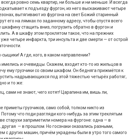
 всегда ровно семь квартир, ни больше и ни меньше. И всегда
одкатывает к подъезду фургон, из него выскакивают четыре
зонах, вытягивают из фургона на свет Божий старинный
рут его на лямках по заданному адресу, чтобы спустя всего
е шкафину стащить вниз, погрузить обратно в фургон и
лить. А в шкафу этом проклятом такое, что на прежних
 уже четыре инфаркта, три инсульта и две смерти — от острой
аточности.
-сыщики! А где, кого, в каком направлении?
а имелись и очевидцы. Скажем, входит кто-то из жильцов в
ечу ему грузчики со своим шкафом. Он бедняга прижмётся к
пустить надрывающихся под этой тяжестью четырёх работяг,
но и то же:
, сами не знают, чего хотят! Царапина им, вишь ли,
е приметы грузчиков, само собой, толком никто из
. Потому что поди разгляди кого-нибудь за этим треклятым
ве старухи заприметили номера на фургоне: одна — в
 другая — в прошлом. Но госзнаки оказались разными,
м с других машин, причём украдены были в утро того самого
ли квартиры.