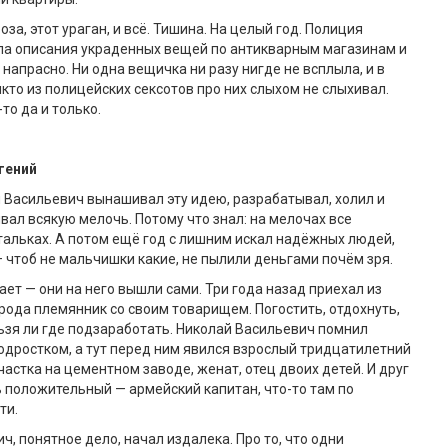
оза, этот ураган, и всё. Тишина. На целый год. Полиция
ла описания украденных вещей по антикварным магазинам и
напрасно. Ни одна вещичка ни разу нигде не всплыла, и в
кто из полицейских сексотов про них слыхом не слыхивал.
то да и только.
гений
 Васильевич вынашивал эту идею, разрабатывал, холил и
вал всякую мелочь. Потому что знал: на мелочах все
тальках. А потом ещё год с лишним искал надёжных людей,
 чтоб не мальчишки какие, не пылили деньгами почём зря.
ает — они на него вышли сами. Три года назад приехал из
рода племянник со своим товарищем. Погостить, отдохнуть,
ьзя ли где подзаработать. Николай Васильевич помнил
дростком, а тут перед ним явился взрослый тридцатилетний
частка на цементном заводе, женат, отец двоих детей. И друг
ь положительный — армейский капитан, что-то там по
ти.
ч, понятное дело, начал издалека. Про то, что одни