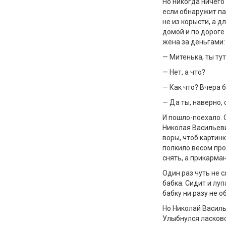
Но никогда ничего 
если обнаружит па
не из корысти, а 
домой и по дороге
жена за деньгами:
— Митенька, ты ту
— Нет, а что?
— Как что? Вчера б
— Да ты, наверно, 
И пошло-поехало. О
Николая Васильеви
воры, чтоб картинк
полкило весом про
снять, а прикарма
Один раз чуть не с
бабка. Сидит и лу
бабку ни разу не о
Но Николай Василье
Улыбнулся ласково