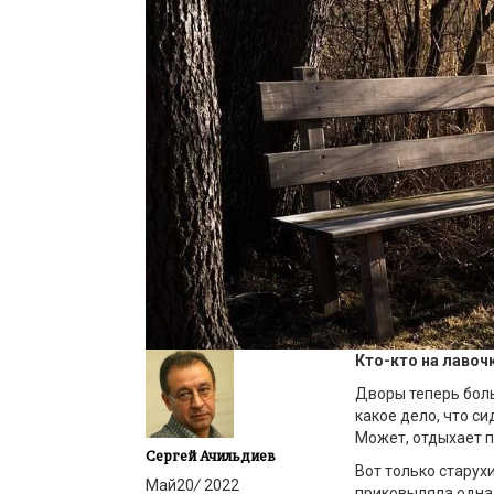
Кто-кто на лавоч
Дворы теперь боль
какое дело, что с
Может, отдыхает п
Сергей Ачильдиев
Вот только старух
Май
20
/
2022
приковыляла одна 