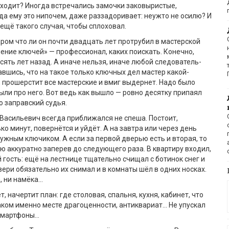
дходит? Иногда встречались замочки заковыристые,
да ему это нипочем, даже раззадоривает: неужто не осилю? И
 ещё такого случая, чтобы сплоховал.
аром что ли он почти двадцать лет протрубил в мастерской
ение ключей» — профессионал, каких поискать. Конечно,
есять лет назад. А иначе нельзя, иначе любой следователь-
вшись, что на такое только ключных дел мастер какой-
, прошерстит все мастерские и вмиг выдернет. Надо было
ыли про него. Вот ведь как вышло — ровно десятку припаял
о заправский судья.
Васильевич всегда приближался не спеша. Постоит,
о минут, повернётся и уйдёт. А на завтра или через день
нужным ключиком. А если за первой дверью есть и вторая, то
ую аккуратно заперев до следующего раза. В квартиру входил,
 гость: ещё на лестнице тщательно счищал с ботинок снег и
вери обязательно их снимал и в комнаты шёл в одних носках.
, ни намёка…
, начертит план: где столовая, спальня, кухня, кабинет, что
каком именно месте драгоценности, антиквариат… Не упускал
 смартфоны…