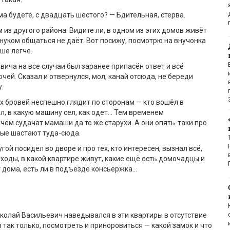
ма будете, с двадцать шестого? — Бдительная, стерва.
м из другого района. Видите ли, в одном из этих домов живёт
 внуком общаться не даёт. Вот посижу, посмотрю на внучонка
уше легче.
вича на все случаи был заранее припасён ответ и всё
чей. Сказал и отвернулся, мол, канай отсюда, не береди
.
ых бровей неспешно глядит по сторонам — кто вошёл в
л, в какую машину сел, как одет… Тем временем
 чём судачат мамаши да те же старухи. А они опять-таки про
рые шастают туда-сюда.
ой посидел во дворе и про тех, кто интересен, вызнал всё,
оходы, в какой квартире живут, какие ещё есть домочадцы и
т дома, есть ли в подъезде консьержка…
иколай Васильевич наведывался в эти квартиры в отсутствие
 так только, посмотреть и приноровиться — какой замок и что