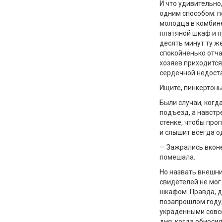
И что удивительно,
одним способом: п
молодца в комбине
платяной шкаф и п
десять минут ту ж
спокойненько отча
хозяев приходится
сердечной недост
Ищите, пинкертоны
Были случаи, когд
подъезд, а навстр
стенке, чтобы про
и слышит всегда од
— Зажрались вконец
помешала.
Но назвать внешни
свидетелей не мог
шкафом. Правда, д
позапрошлом году,
украденными совсе
дня, когда обноси