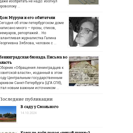
даже изобретать не надо: изогнул
проволоку …
Дом Мурузи и его обитатели
Сегодня об этом петербургском доме
написано много — прозы, стихов,
мемуаров, репортажей… Но
талантливая журналистка Галина
Георгиевна Зяблова, человек с …
Ленинградская блокада. Письма во
власть
Сборник «Обращения ленинградцев к
советской власти», изданный в этом
году Центральным государственным
архивом Санкт-Петербурга (ЦГА СПб),
стал новым важным источником …
Последние публикации
В саду у Смольного
14.10.2024
Кому не даёт покоя «пятый пункт»?