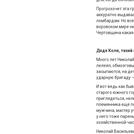
Прогрохочет эта гр
аккуратно выдава
ломбардам. Но всё 
воровском мире ни
Чертовщина какая-
Дядя Коля, тихий 
Много лет Николай
лелеял, обмозговы
засыпаются, на де
ударную бригаду —
И вот ведь как быв
старого южного го
приглядеться, нел
племянника ещё по
мужчина, мастер у
у него тоже парен
хозяйственной час
Николай Васильеви