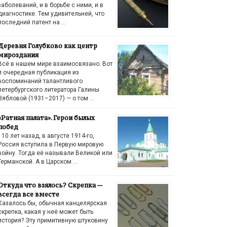
заболеваний, и в борьбе с ними, и в
диагностике. Тем удивительней, что
последний патент на …
Деревня Голубково как центр
мироздания
Всё в нашем мире взаимосвязано. Вот
и очередная публикация из
воспоминаний талантливого
петербургского литератора Галины
Зябловой (1931–2017) — о том …
«Ратная палата». Герои былых
побед
110 лет назад, в августе 1914-го,
Россия вступила в Первую мировую
войну. Тогда её называли Великой или
Германской. А в Царском …
Откуда что взялось? Скрепка —
всегда все вместе
Казалось бы, обычная канцелярская
скрепка, какая у неё может быть
история? Эту примитивную штуковину