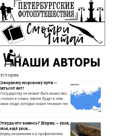
История
Северному морскому пути —
пятьсот лет!
«Государству не может быть инако яко
к пользе и славе, ежели будут в нём
такие люди, которые знают течение тел
…
Откуда что взялось? Шприц — укол,
укол, ещё укол…
Шприц незаменим и в профилактике