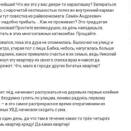
нейшая! Что же это у вас двери-то нараспашку? Запираться
о, с нарочитой неспешностью полез во внутренний карман
м тут повестка из райвоенкомата: Семён Андреевич
 надобно прибыть. …Как не проживает? Это тридцатая
роковая! Простите великодушно, за день наездишься,
тать в этих многоэтажных катакомбах. Прощайте.
овался, пока эта дура не опомнилась. Выскочил на улицу и
тро, утирая пот с лица. Бабка, небось, напугалась больше
евдомек, какое привалило счастье в их семью, ведь Николай
ул эту квартиру из своего списка враз и навсегда.
режёт. Что, мало в городе других богатых квартир?
тает лёд, начинают распускаться на деревьях первые клейкие
я бездумно гулять по улицам, лениво радуясь первому
 — в это самое распрекрасное время оперативники из
нных УВД начинали сходить с ума.
в один день, да что там в течение каких-то трёх-четырёх
ь квартир кряду! Да каких квартир!