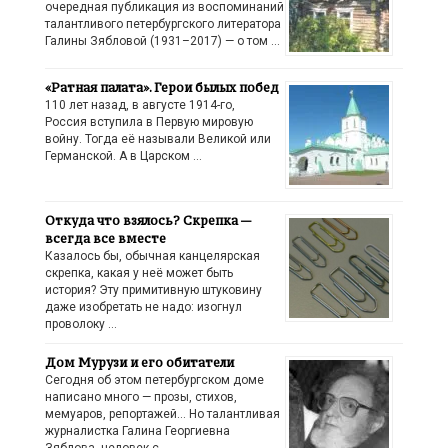
очередная публикация из воспоминаний
талантливого петербургского литератора
Галины Зябловой (1931–2017) — о том …
«Ратная палата». Герои былых побед
110 лет назад, в августе 1914-го,
Россия вступила в Первую мировую
войну. Тогда её называли Великой или
Германской. А в Царском …
Откуда что взялось? Скрепка —
всегда все вместе
Казалось бы, обычная канцелярская
скрепка, какая у неё может быть
история? Эту примитивную штуковину
даже изобретать не надо: изогнул
проволоку …
Дом Мурузи и его обитатели
Сегодня об этом петербургском доме
написано много — прозы, стихов,
мемуаров, репортажей… Но талантливая
журналистка Галина Георгиевна
Зяблова, человек с …