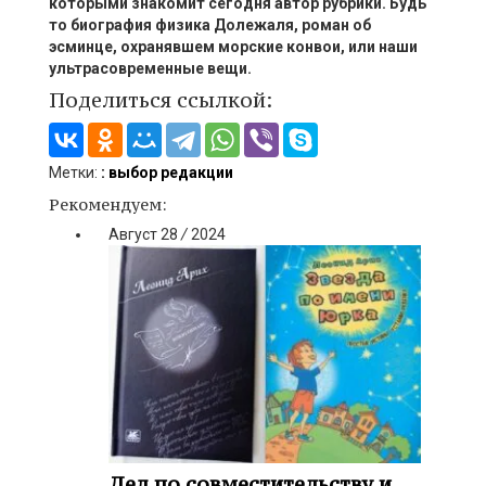
которыми знакомит
сегодня автор рубрики. Будь
то биография физика
Долежаля
, роман об
эсминце, охранявшем морские конвои, или наши
ультрасовременные вещи.
Поделиться ссылкой:
Метки:
: выбор редакции
Рекомендуем:
Август
28
/
2024
Дед по совместительству и