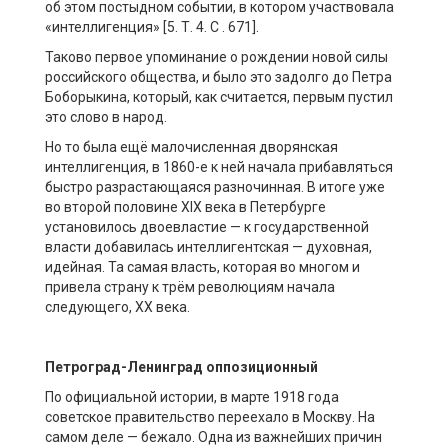
об этом постыдном событии, в котором участвовала
«интеллигенция» [5. Т. 4. С . 671].
Таково первое упоминание о рождении новой силы
российского общества, и было это задолго до Петра
Боборыкина, который, как считается, первым пустил
это слово в народ.
Но то была ещё малочисленная дворянская
интеллигенция, в 1860-е к ней начала прибавляться
быстро разрастающаяся разночинная. В итоге уже
во второй половине XIX века в Петербурге
установилось двоевластие — к государственной
власти добавилась интеллигентская — духовная,
идейная. Та самая власть, которая во многом и
привела страну к трём революциям начала
следующего, ХХ века.
Пет
роград-Ленинград
оппозиционный
По официальной истории, в марте 1918 года
советское правительство переехало в Москву. На
самом деле — бежало. Одна из важнейших причин