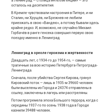
а Ленинград — столица интеллигенции» — это
осталось на десятилетия.
В Кремле чувствовали настроения в Питере, и ни
Сталин, ни Хрущёв, ни Брежнев не любили
приезжать в свою «Вандею», а потому бывали здесь
крайне редко. И, возможно, не случайно Михаил
Горбачёв в ранге генсека совершил первую свою
поездку именно в Ленинград.
Ленинград
в ореоле
героизма и
жертвенности
Двадцать лет, с 1934-го до 1954-го, — самые
трагичные за всю историю Петербурга-Петрограда-
Ленинграда.
Сначала, после убийства Сергея Кирова, грянул
Кировский поток — лишь в 1935-м 39660 человек
были выселены из Города и 24374 отправлены в
ссылку, заключены в лагерь или расстреляны.
Потом прогремела эпоха Большого террора, когда с
середины 1937-го по осень 1938 года в Городе
казнили 39488 человек.