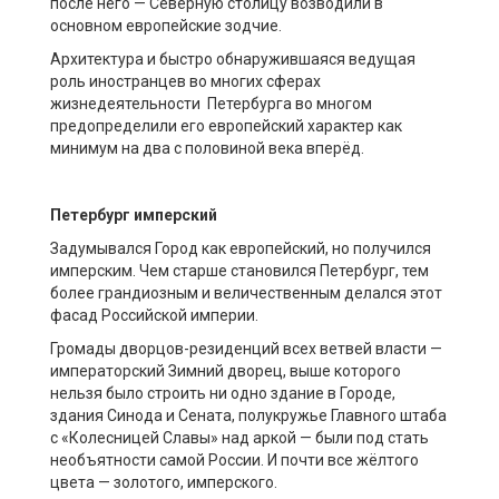
после него — Северную столицу возводили в
основном европейские зодчие.
Архитектура и быстро обнаружившаяся ведущая
роль иностранцев во многих сферах
жизнедеятельности Петербурга во многом
предопределили его европейский характер как
минимум на два с половиной века вперёд.
Петербург имперский
Задумывался Город как европейский, но получился
имперским. Чем старше становился Петербург, тем
более грандиозным и величественным делался этот
фасад Российской империи.
Громады дворцов-резиденций всех ветвей власти —
императорский Зимний дворец, выше которого
нельзя было строить ни одно здание в Городе,
здания Синода и Сената, полукружье Главного штаба
с «Колесницей Славы» над аркой — были под стать
необъятности самой России. И почти все жёлтого
цвета — золотого, имперского.