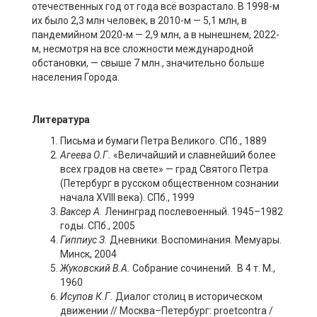
отечественных год от года всё возрастало. В 1998-м
их было 2,3 млн человек, в 2010-м — 5,1 млн, в
пандемийном 2020-м — 2,9 млн, а в нынешнем, 2022-
м, несмотря на все сложности международной
обстановки, — свыше 7 млн., значительно больше
населения Города.
Литература
Письма и бумаги Петра Великого. СПб., 1889
Агеева О.Г.
«Величайший и славнейший более
всех градов на свете» — град Святого Петра
(Петербург в русском общественном сознании
начала XVIII века). СПб., 1999
Ваксер
А.
Ленинград послевоенный. 1945–1982
годы. СПб., 2005
Гиппиус З.
Дневники. Воспоминания. Мемуары.
Минск, 2004
Жуковский В.А.
Собрание сочинений. В 4 т. М.,
1960
Исупов К.Г.
Диалог столиц в историческом
движении // Москва–Петербург: proetcontra /