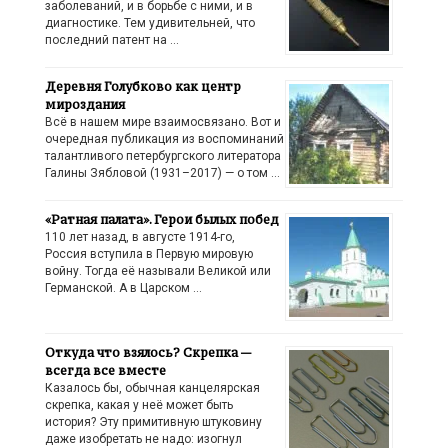
заболеваний, и в борьбе с ними, и в
диагностике. Тем удивительней, что
последний патент на …
Деревня Голубково как центр
мироздания
Всё в нашем мире взаимосвязано. Вот и
очередная публикация из воспоминаний
талантливого петербургского литератора
Галины Зябловой (1931–2017) — о том …
«Ратная палата». Герои былых побед
110 лет назад, в августе 1914-го,
Россия вступила в Первую мировую
войну. Тогда её называли Великой или
Германской. А в Царском …
Откуда что взялось? Скрепка —
всегда все вместе
Казалось бы, обычная канцелярская
скрепка, какая у неё может быть
история? Эту примитивную штуковину
даже изобретать не надо: изогнул