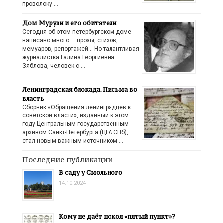
проволоку …
Дом Мурузи и его обитатели
Сегодня об этом петербургском доме
написано много — прозы, стихов,
мемуаров, репортажей… Но талантливая
журналистка Галина Георгиевна
Зяблова, человек с …
Ленинградская блокада. Письма во
власть
Сборник «Обращения ленинградцев к
советской власти», изданный в этом
году Центральным государственным
архивом Санкт-Петербурга (ЦГА СПб),
стал новым важным источником …
Последние публикации
В саду у Смольного
14.10.2024
Кому не даёт покоя «пятый пункт»?