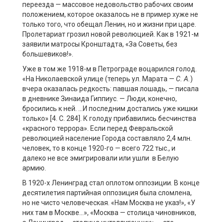
переезда — массовое недовольство рабочих своим
положением, которое оказалось не в пример хуже не
только того, что обещал Ленин, но и жизни при царе.
Пролетариат грозил новой революцией. Как в 1921-м
заявили матросы Кронштадта, «За Советы, без
большевиков!».
Уже в том же 1918-м в Петрограде воцарился голод.
«На Николаевской улице (теперь ул. Марата —
С. А.
)
вчера оказалась редкость: павшая лошадь, — писала
в дневнике Зинаида Гиппиус. — Люди, конечно,
бросились к ней. …И последним достались уже кишки
только» [4. С. 284]. К голоду прибавились бесчинства
«красного террора». Если перед Февральской
революцией население Города составляло 2,4 млн.
человек, то в конце 1920-го — всего 722 тыс., и
далеко не все эмигрировали или ушли в Белую
армию.
В 1920-х Ленинград стал оплотом оппозиции. В конце
десятилетия партийная оппозиция была сломлена,
но не чисто человеческая. «Нам Москва не указ!», «У
них там в Москве…», «Москва — столица чиновников,