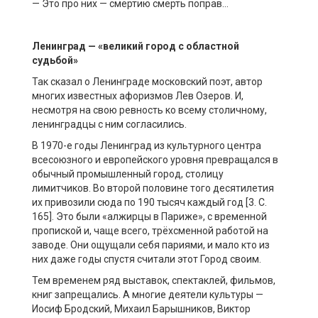
— Это про них — смертию смерть поправ…
Ленинград
— «
великий город
с областной
судьбой»
Так сказал о Ленинграде московский поэт, автор
многих известных афоризмов Лев Озеров. И,
несмотря на свою ревность ко всему столичному,
ленинградцы с ним согласились.
В 1970-е годы Ленинград из культурного центра
всесоюзного и европейского уровня превращался в
обычный промышленный город, столицу
лимитчиков. Во второй половине того десятилетия
их привозили сюда по 190 тысяч каждый год [3. С.
165]. Это были «алжирцы в Париже», с временной
пропиской и, чаще всего, трёхсменной работой на
заводе. Они ощущали себя париями, и мало кто из
них даже годы спустя считали этот Город своим.
Тем временем ряд выставок, спектаклей, фильмов,
книг запрещались. А многие деятели культуры —
Иосиф Бродский, Михаил Барышников, Виктор