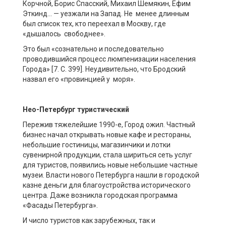
Корчной, Борис Спасский, Михаил Шемякин, Ефим
Эткинд… — уезжали на Запад. Не менее длинным
был список тех, кто переехал в Москву, где
«дышалось свободнее».
Это был «сознательно и последовательно
проводившийся процесс люмпенизации населения
Города» [7. С. 399]. Неудивительно, что Бродский
назвал его «провинцией у моря».
Нео-
Петербург туристический
Пережив тяжелейшие 1990-е, Город ожил. Частный
бизнес начал открывать новые кафе и рестораны,
небольшие гостиницы, магазинчики и лотки
сувенирной продукции, стала шириться сеть услуг
для туристов, появились новые небольшие частные
музеи. Власти нового Петербурга нашли в городской
казне деньги для благоустройства исторического
центра. Даже возникла городская программа
«Фасады Петербурга».
И число туристов как зарубежных, так и