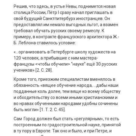
Решив, что здесь, в устье Невы, поднимется новая
столица России, Пётр I сразу начал приглашать в
свой будущий Санктпитербурх иностранцев. Он
предоставлял им немало выгодных льгот, а взамен
требовал обучать русских своему ремеслу. К
примеру, в контракте французского архитектора Ж.-
Б. Леблона ставилось условие:
«…организовать в Петербурге школу художеств на
120 человек, а прибывшие с ним мастера-
французы <чтобы обучили> “науке” ещё 30 русских
учеников» [2. С. 28].
Кроме того, приезжим специалистам вменялось в
обязанность «вящее обучение народа, …дабы наши
подданные коль долее, тем вяще ко всему обществу
и обходительству со всеми иными христианскими и
во нравах обученными народами удобны сочинены
быть могли» [1. Т. 2. С. 45].
Сам Город должен был стать «регулярным», то есть
построенным по градостроительной науке, принятой
в ту пору в Европе. Так оно и было, и при Петре, и