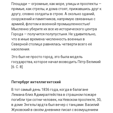
Площади — огромные, как море, улицы и проспекты —
прямые, как стрелы, и дома стоят, прижавшись друг к
другу, словно солдаты в строю. А сколько зданий,
сооружений и памятников, напрямую связанных с
армией, флотом и военной промышленностью!
Мысленно уберите их все из исторического центра
Города — получится полупустыня. Не удивительно,
что в иные времена численность военных в
Северной столице равнялась четверти всего её
населения.
Это был не просто город, это была модель
государства, которое начал возводить Пётр Великий
[6. С. 8].
Петербург интеллигентский
В тот самый день 1836 года, когда в балагане
Лемана близ Адмиралтейства в страшном пожаре
погибли три сотни человек, на Невском проспекте, 30,
в доме Энгельгардта был вечер с танцами. Василий
Жуковский в своём дневнике писал с возмущением