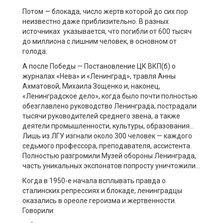
Потом — блокада, число жертв которой до сих пор
неизвестно даже приблизительно. В разных
источниках указывается, что погибли от 600 тысяч
до миллиона с лишним человек, в основном от
голода.
А после Победы — Постановление ЦК ВКП(б) о
журналах «Нева» и «Ленинград», травля Анны
Ахматовой, Михаила Зощенко и, наконец,
«Ленинградское дело», когда было почти полностью
обезглавлено руководство Ленинграда, пострадали
тысячи руководителей среднего звена, а также
деятели промышленности, культуры, образования…
Лишь из ЛГУ изгнали около 300 человек — каждого
седьмого профессора, преподавателя, ассистента.
Полностью разгромили Музей обороны Ленинграда,
часть уникальных экспонатов попросту уничтожили…
Когда в 1950-е начала всплывать правда о
сталинских репрессиях и блокаде, ленинградцы
оказались в ореоле героизма и жертвенности.
Говорили: