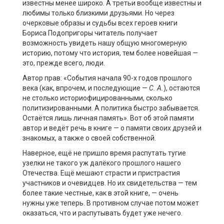
известны менее широко. А третьи вообще известны и
любимы только близкими друзьями. Но через
очерковые образы и судьбы всех героев книги
Бориса Подопригоры читатель получает
возможность увидеть нашу общую многомерную
историю, потому что история, тем более новейшая —
это, прежде всего, люди.
Автор прав: «События начала 90-х годов прошлого
века (как, впрочем, и последующие —
С. А.
), остаются
не столько историофицированными, сколько
политизированными. А политика быстро забывается.
Остаётся лишь личная память». Вот об этой памяти
автор и ведёт речь в книге — о памяти своих друзей и
знакомых, а также о своей собственной.
Наверное, ещё не пришло время распутать тугие
узелки не такого уж далёкого прошлого нашего
Отечества. Ещё мешают страсти и пристрастия
участников и очевидцев. Но их свидетельства — тем
более такие честные, как в этой книге, — очень
нужны уже теперь. В противном случае потом может
оказаться, что и распутывать будет уже нечего.