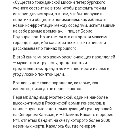
«Существо гражданской миссии петербургского
учёного состоит не в том, чтобы раскрыть тайны
истории для истории, а в том, чтобы вооружить
политика и общество пониманием, как избежать
новой конфронтации между соседями, испытавшими
на себе разные времена», — пишет Борис
Подопригора. Но читается эта авторская максима
гораздо шире, ибо касается всякого, кто пишет и
рассказывает о тайнах прошлого.
В этой книге много взаимоисключающих параллелей
— мужество и трусость, преданность и
предательство, правда во имя честности и ложь в
угоду ложно понятой цели…
Вот лишь две такие параллели, которые, как
известно, никогда не пересекаются.
Первая: Владимир Молтенской, один из наиболее
высокочтимых в Российской армии генералов, в
начале нулевых годов командующий группировкой
на Северном Кавказе, и — Шамиль Басаев, террорист
№1, отпетый бандит, на счету которого более 2000
невинных жертв. Казалось бы, где генерал-