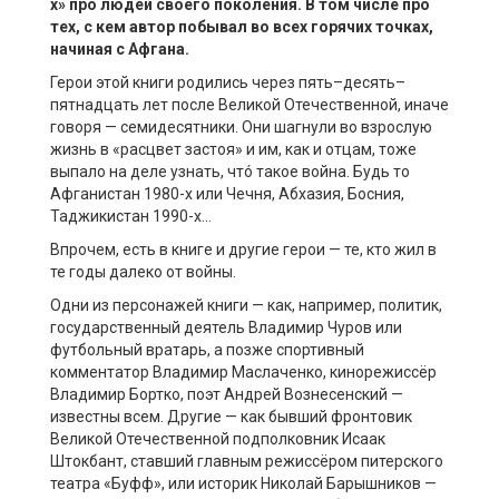
х»
пр
о
людей
сво
его
поколения.
В том числе
пр
о
тех, с кем
автор
побывал во всех горячих точках,
начиная с
Афгана
.
Герои этой книги родились через пять–десять–
пятнадцать лет после Великой Отечественной, иначе
говоря — семидесятники. Они шагнули во взрослую
жизнь в «расцвет застоя» и им, как и отцам, тоже
выпало на деле узнать, чтó такое война. Будь то
Афганистан 1980-х или Чечня, Абхазия, Босния,
Таджикистан 1990-х…
Впрочем, есть в книге и другие герои — те, кто жил в
те годы далеко от войны.
Одни из персонажей книги — как, например, политик,
государственный деятель Владимир Чуров или
футбольный вратарь, а позже спортивный
комментатор Владимир Маслаченко, кинорежиссёр
Владимир Бортко, поэт Андрей Вознесенский —
известны всем. Другие — как бывший фронтовик
Великой Отечественной подполковник Исаак
Штокбант, ставший главным режиссёром питерского
театра «Буфф», или историк Николай Барышников —