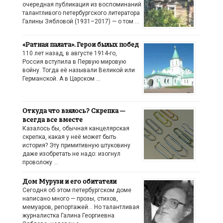
очередная публикация из воспоминаний
талантливого петербургского литератора
Галины Зябловой (1931–2017) — о том …
«Ратная палата». Герои былых побед
110 лет назад, в августе 1914-го,
Россия вступила в Первую мировую
войну. Тогда её называли Великой или
Германской. А в Царском …
Откуда что взялось? Скрепка —
всегда все вместе
Казалось бы, обычная канцелярская
скрепка, какая у неё может быть
история? Эту примитивную штуковину
даже изобретать не надо: изогнул
проволоку …
Дом Мурузи и его обитатели
Сегодня об этом петербургском доме
написано много — прозы, стихов,
мемуаров, репортажей… Но талантливая
журналистка Галина Георгиевна