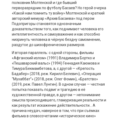
полковник Молтенской и где бывший
перворазрядник по футболу Басаев? Но герой очерка
«Какой нам помнить ту войну» Молтенской и краткий
авторский мемуар «Архив Басаева» под пером
Подопригоры становятся однозначным
доказательством того, как поднимают человека его
интеллигентность и самоуважение и как способно
низринуть человека в чёрную бездну самомнение,
раздутое до шизофренических размеров.
И вторая параллель: с одной стороны, фильмы
«Афганский излом» (1991) Владимира Бортко и
«Пешаварский вальс» (1994) Геннадия Каюмова и
Тимура Бекмамбетова, а, с другой — «Крепость
Бадабер» (2018, реж. Кирилл Белевич), «Операция
“Мухаббат”» (2018, реж. Олег Фомин), «Братство»
(2019, реж. Павел Лунгин). В одном случае — честная
попытка показать подвиг и трагедию в её
художественной правде, в другом — непонимание
смысла происходившего, гламуризация реальности и
как результат искажение действительности… А
причина неудач, наверное в том, что при съёмках
фильма в словосочетании «историческое кино»