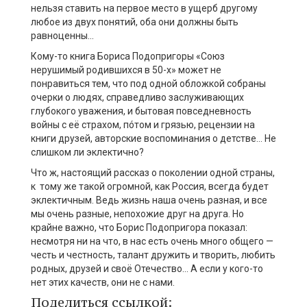
нельзя ставить на первое место в ущерб другому
любое из двух понятий, оба они должны быть
равноценны…
Кому-то книга Бориса Подопригоры «Союз
нерушимый родившихся в 50-х» может не
понравиться тем, что под одной обложкой собраны
очерки о людях, справедливо заслуживающих
глубокого уважения, и бытовая повседневность
войны с её страхом, пóтом и грязью, рецензии на
книги друзей, авторские воспоминания о детстве… Не
слишком ли эклектично?
Что ж, настоящий рассказ о поколении одной страны,
к тому же такой огромной, как Россия, всегда будет
эклектичным. Ведь жизнь наша очень разная, и все
мы очень разные, непохожие друг на друга. Но
крайне важно, что Борис Подопригора показал:
несмотря ни на что, в нас есть очень много общего —
честь и честность, талант дружить и творить, любить
родных, друзей и своё Отечество… А если у кого-то
нет этих качеств, они не с нами.
Поделиться ссылкой: