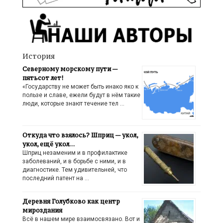
История
Северному морскому пути —
пятьсот лет!
«Государству не может быть инако яко к
пользе и славе, ежели будут в нём такие
люди, которые знают течение тел …
Откуда что взялось? Шприц — укол,
укол, ещё укол…
Шприц незаменим и в профилактике
заболеваний, и в борьбе с ними, и в
диагностике. Тем удивительней, что
последний патент на …
Деревня Голубково как центр
мироздания
Всё в нашем мире взаимосвязано. Вот и