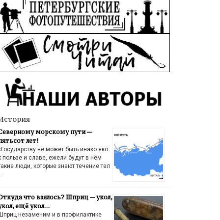
История
Северному морскому пути —
пятьсот лет!
«Государству не может быть инако яко
к пользе и славе, ежели будут в нём
такие люди, которые знают течение тел
…
Откуда что взялось? Шприц — укол,
укол, ещё укол…
Шприц незаменим и в профилактике