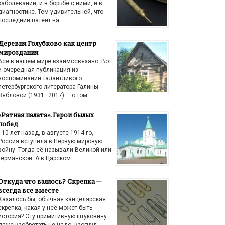
заболеваний, и в борьбе с ними, и в
диагностике. Тем удивительней, что
последний патент на …
Деревня Голубково как центр
мироздания
Всё в нашем мире взаимосвязано. Вот
и очередная публикация из
воспоминаний талантливого
петербургского литератора Галины
Зябловой (1931–2017) — о том …
«Ратная палата». Герои былых
побед
110 лет назад, в августе 1914-го,
Россия вступила в Первую мировую
войну. Тогда её называли Великой или
Германской. А в Царском …
Откуда что взялось? Скрепка —
всегда все вместе
Казалось бы, обычная канцелярская
скрепка, какая у неё может быть
история? Эту примитивную штуковину
даже изобретать не надо: изогнул