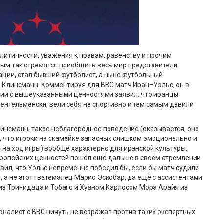
олитичности, уважения к правам, равенству и прочим
рым так стремятся приобщить весь мир представители
ции, стал бывший футболист, а ныне футбольный
 Клинсманн. Комментируя для BBC матч Иран–Уэльс, он в
вии с вышеуказанными ценностями заявил, что иранцы
ентельменски, вели себя не спортивно и тем самым давили
линсманн, такое неблагородное поведение (оказывается, оно
, что игроки на скамейке запасных слишком эмоционально и
 на ход игры) вообще характерно для иранской культуры.
вропейских ценностей пошёл ещё дальше в своём стремлении
явил, что Уэльс непременно победил бы, если бы матч судили
, а не этот гватемалец Марио Эскобар, да ещё с ассистентами
з Тринидада и Тобаго и Хуаном Карлосом Мора Арайя из
налист с BBC ничуть не возражал против таких экспертных