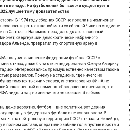
ять не надо. Но футбольный бог вс
ё
же существует и
2022 лучшее тому доказательство.
стории. В 1974 году сборная СССР не попала на чемпионат
отказалась играть стыковой матч со сборной Чили на стадионе
и» в Сантьяго. Напомню: незадолго до этого военный
Пиночет, свергнувший демократически избранного
дора Альенде, превратил эту спортивную арену в
ФА, получив заявление Федерации футбола СССР с
чины отказа, даже были откомандированы в Южную Америку,
стадион. Интересовались преимущественно качеством газона
тью раздевалок. Почему на стадионе, где ничего не
ибунах томятся тысячи человек, инспекторов из ФИФА не
вший заключённый вспоминал: «Совершенно очевидно, что
ИФА видели нас, но они ничего не сказали. Это было
нь даже вероятно. Футбол — вне политики, вот деяния
ждународную федерацию футбола и не взволновали. В
 матча на нейтральную территорию СССР отказали. Чилийцы,
 в полном составе, оперативно забили гол в пустые ворота и