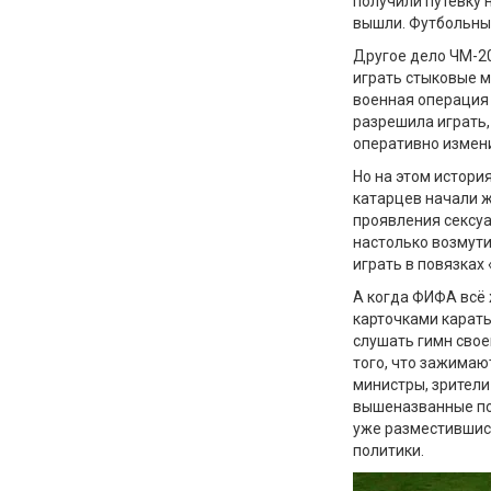
получили путевку 
вышли. Футбольный
Другое дело ЧМ-20
играть стыковые м
военная операция 
разрешила играть,
оперативно измени
Но на этом истори
катарцев начали ж
проявления сексу
настолько возмути
играть в повязках 
А когда ФИФА всё 
карточками карать
слушать гимн свое
того, что зажимаю
министры, зрители
вышеназванные пов
уже разместившись
политики.