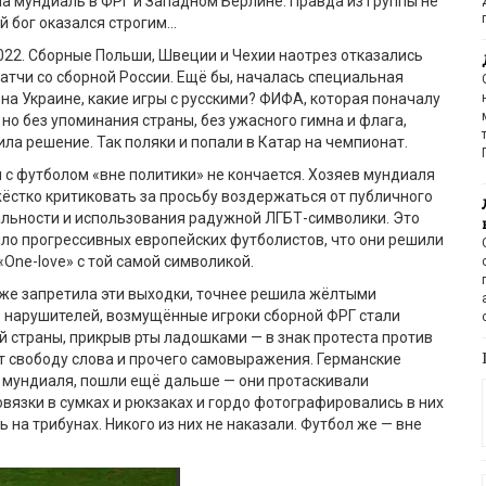
на мундиаль в ФРГ и Западном Берлине. Правда из группы не
 бог оказался строгим…
22. Сборные Польши, Швеции и Чехии наотрез отказались
атчи со сборной России. Ещё бы, началась специальная
на Украине, какие игры с русскими? ФИФА, которая поначалу
 но без упоминания страны, без ужасного гимна и флага,
ла решение. Так поляки и попали в Катар на чемпионат.
я с футболом «вне политики» не кончается. Хозяев мундиаля
ёстко критиковать за просьбу воздержаться от публичного
альности и использования радужной ЛГБТ-символики. Это
ло прогрессивных европейских футболистов, что они решили
«One-love» с той самой символикой.
же запретила эти выходки, точнее решила жёлтыми
 нарушителей, возмущённые игроки сборной ФРГ стали
й страны, прикрыв рты ладошками — в знак протеста против
т свободу слова и прочего самовыражения. Германские
 мундиаля, пошли ещё дальше — они протаскивали
язки в сумках и рюкзаках и гордо фотографировались в них
 на трибунах. Никого из них не наказали. Футбол же — вне