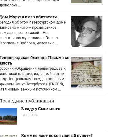
проволоку …
Дом Мурузи и его обитатели
Сегодня об этом петербургском доме
написано много — прозы, стихов,
мемуаров, репортажей… Но
талантливая журналистка Галина
Георгиевна Зяблова, человек с …
Ленинградская блокада. Письма во
власть
Сборник «Обращения ленинградцев к
советской власти», изданный в этом
году Центральным государственным
архивом Санкт-Петербурга (ЦГА СПб),
стал новым важным источником …
Последние публикации
В саду у Смольного
14.10.2024
Кому не даёт покоя «пятый пункт»?