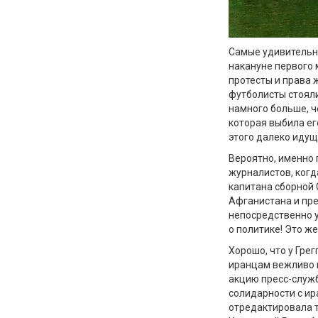
Самые удивительны
накануне первого 
протесты и права 
футболисты стояли
намного больше, ч
которая выбила его
этого далеко идущ
Вероятно, именно 
журналистов, когд
капитана сборной 
Афганистана и пр
непосредственно у
о политике! Это же
Хорошо, что у Гре
иранцам вежливо 
акцию пресс-служб
солидарности с ир
отредактировала т