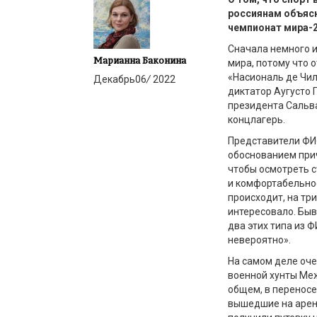
россиянам объясн
чемпионат мира
-
Сначала немного и
Марианна Баконина
мира, потому что 
«Насиональ де Чил
Декабрь
06
/
2022
диктатор Аугусто 
президента Сальва
концлагерь.
Представители ФИ
обоснованием при
чтобы осмотреть 
и комфортабельнос
происходит, на тр
интересовало. Бы
два этих типа из Ф
невероятно».
На самом деле оче
военной хунты Ме
общем, в переносе
вышедшие на арену