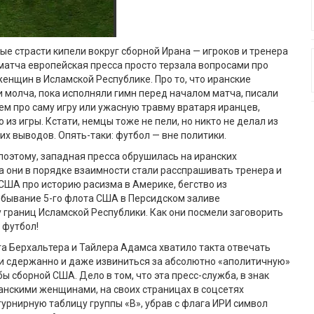
е страсти кипели вокруг сборной Ирана — игроков и тренера
матча европейская пресса просто терзала вопросами про
женщин в Исламской Республике. Про то, что иранские
 молча, пока исполняли гимн перед началом матча, писали
ем про саму игру или ужасную травму вратаря иранцев,
 из игры. Кстати, немцы тоже не пели, но никто не делал из
их выводов. Опять-таки: футбол — вне политики.
поэтому, западная пресса обрушилась на иранских
а они в порядке взаимности стали расспрашивать тренера и
США про историю расизма в Америке, бегство из
ебывание 5-го флота США в Персидском заливе
 границ Исламской Республики. Как они посмели заговорить
 футбол!
гга Берхальтера и Тайлера Адамса хватило такта отвечать
и сдержанно и даже извиниться за абсолютно «аполитичную»
ы сборной США. Дело в том, что эта пресс-служба, в знак
анскими женщинами, на своих страницах в соцсетях
урнирную таблицу группы «B», убрав с флага ИРИ символ