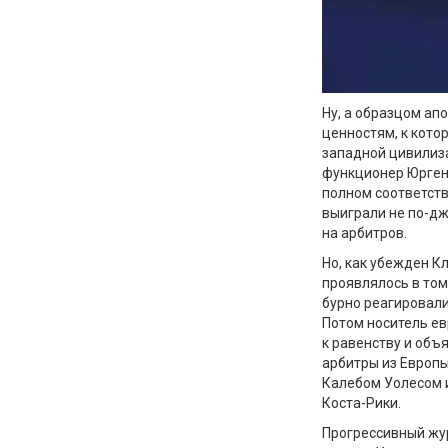
Ну, а образцом ап
ценностям, к кото
западной цивилиза
функционер Юрген
полном соответст
выиграли не по-дж
на арбитров.
Но, как убежден К
проявлялось в том
бурно реагировали
Потом носитель е
к равенству и объ
арбитры из Европы
Калебом Уолесом и
Коста-Рики.
Прогрессивный жур