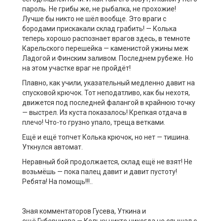
пароль. Не грибы же, не рыбалка, не прохожие!
Лучше бы никто не шёл вообще. Это враги с
бородами прискакали склад грабить! — Колька
теперь хорошо распознает врагов здесь, в темноте
Карельского перешейка — каменистой ужины меж
Ладогой и Финским заливом. Последнем рубеже. Но
на этом участке враг не пройдёт!
Плавно, как учили, указательный медленно давит на
спусковой крючок. Тот неподатливо, как бы нехотя,
движется под последней фалангой в крайнюю точку
— выстрел. Из куста показалось! Крепкая отдача в
плечо! Что-то грузно упало, треща ветками.
Ещё и ещё топчет Колька крючок, но нет — тишина.
Уткнулся автомат.
Неравный бой продолжается, склад ещё не взят! Не
возьмёшь — пока палец давит и давит пустоту!
Ребята! На помощь!!!..
Зная комментаторов Гусева, Уткина и