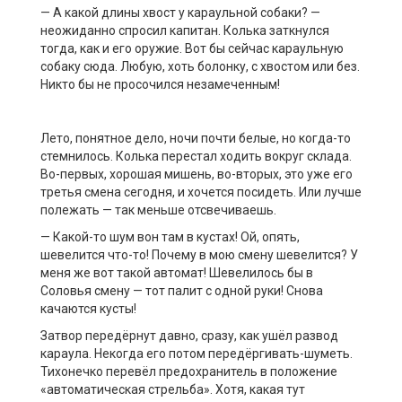
— А какой длины хвост у караульной собаки? —
неожиданно спросил капитан. Колька заткнулся
тогда, как и его оружие. Вот бы сейчас караульную
собаку сюда. Любую, хоть болонку, с хвостом или без.
Никто бы не просочился незамеченным!
Лето, понятное дело, ночи почти белые, но когда-то
стемнилось. Колька перестал ходить вокруг склада.
Во-первых, хорошая мишень, во-вторых, это уже его
третья смена сегодня, и хочется посидеть. Или лучше
полежать — так меньше отсвечиваешь.
— Какой-то шум вон там в кустах! Ой, опять,
шевелится что-то! Почему в мою смену шевелится? У
меня же вот такой автомат! Шевелилось бы в
Соловья смену — тот палит с одной руки! Снова
качаются кусты!
Затвор передёрнут давно, сразу, как ушёл развод
караула. Некогда его потом передёргивать-шуметь.
Тихонечко перевёл предохранитель в положение
«автоматическая стрельба». Хотя, какая тут