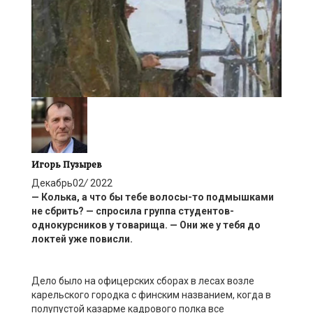
Игорь Пузырев
Декабрь
02
/
2022
— Колька, а что бы тебе волосы-то подмышками
не сбрить? — спросила группа студентов-
однокурсников
у товарища. —
О
ни же у тебя до
локтей уже повисли.
Дело было на офицерских сборах в лесах возле
карельского городка с финским названием, когда в
полупустой казарме кадрового полка все