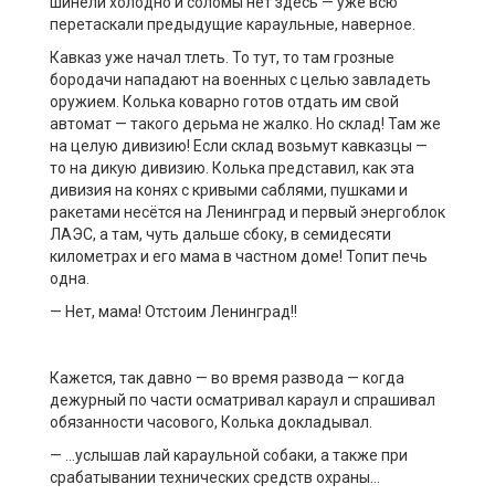
шинели холодно и соломы нет здесь — уже всю
перетаскали предыдущие караульные, наверное.
Кавказ уже начал тлеть. То тут, то там грозные
бородачи нападают на военных с целью завладеть
оружием. Колька коварно готов отдать им свой
автомат — такого дерьма не жалко. Но склад! Там же
на целую дивизию! Если склад возьмут кавказцы —
то на дикую дивизию. Колька представил, как эта
дивизия на конях с кривыми саблями, пушками и
ракетами несётся на Ленинград и первый энергоблок
ЛАЭС, а там, чуть дальше сбоку, в семидесяти
километрах и его мама в частном доме! Топит печь
одна.
— Нет, мама! Отстоим Ленинград!!
Кажется, так давно — во время развода — когда
дежурный по части осматривал караул и спрашивал
обязанности часового, Колька докладывал.
— …услышав лай караульной собаки, а также при
срабатывании технических средств охраны…