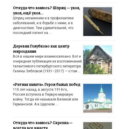
Откуда что взялось? Шприц — укол,
укол, ещё укол…
Шприц незаменим и в профилактике
заболеваний, и в борьбе с ними, и в
диагностике. Тем удивительней, что
последний патент на …
Деревня Голубково как центр
мироздания
Всё в нашем мире взаимосвязано. Вот и
очередная публикация из воспоминаний
талантливого петербургского литератора
Галины Зябловой (1931–2017) — о том …
«Ратная палата». Герои былых побед
110 лет назад, в августе 1914-го,
Россия вступила в Первую мировую
войну. Тогда её называли Великой или
Германской. А в Царском …
Откуда что взялось? Скрепка —
всегда все вместе