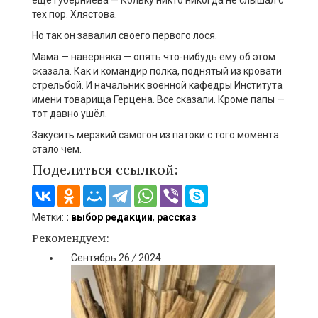
ещё Губерниева — Кольку никто никогда не слышал с
тех пор. Хлястова.
Но так он завалил своего первого лося.
Мама — наверняка — опять что-нибудь ему об этом
сказала. Как и командир полка, поднятый из кровати
стрельбой. И начальник военной кафедры Института
имени товарища Герцена. Все сказали. Кроме папы —
тот давно ушёл.
Закусить мерзкий самогон из патоки с того момента
стало чем.
Поделиться ссылкой:
Метки:
: выбор редакции
,
рассказ
Рекомендуем:
Сентябрь
26
/
2024