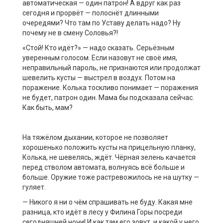
автоматическая — один патрон! А вдруг как раз
сегодня и прорвёт — полоснёт длинными
очередями? Что там по Уставу делать надо? Ну
почему не в смену Соловья?!
«Стой! Кто идёт?» — надо сказать. Серьёзным
уверенным голосом. Если назовут не своё имя,
неправильный пароль, не признаются или продолжат
шевелить кусты — выстрел в воздух. Потом на
поражение. Колька тоскливо понимает — поражения
не будет, патрон один. Мама бы подсказала сейчас.
Как быть, мам?
На тяжёлом дыхании, которое не позволяет
хорошенько положить кусты на прицельную планку,
Колька, не шевелясь, ждёт. Чёрная зелень качается
перед стволом автомата, волнуясь всё больше и
больше. Оружие тоже растревожилось не на шутку —
гуляет.
— Никого я ни о чём спрашивать не буду. Какая мне
разница, кто идёт в лесу у Филина Горы посреди
сегодняшней ночи! И как там его зовут, и какой у него