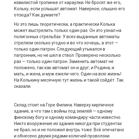
извилистой тропинке от караулки. Не бросят же его,
Кольку, если услышат автомат. Наверное, слышно его
отсюда? Как думаете?
Но это лишь теоретически, а практически Колька
может выстрелить только один раз. Он это узнал на
полигонных стрельбах. У всех выданные автоматы
стреляли сколько угодно и во что хочешь, а этот —
только один патрон. Следующий утыкался в
патронник, но не шёл в ствол. Проверено несколько
раз — только один патрон. Заменить автомат не
положено, так как автомат он и друг, и Родина, и
мать, и жена, и муж ежели чего. Один на всю жизнь!
На Колькину месячную тут жизнь и такой сойдёт. Так
сказали.
Склад стоит на Горе Филина. Наверху кирпичное
здание, а что там с войны под землёй — одному
финскому богу и одному командиру части известно.
Никто вооружение из здания никогда при студентах
не брал, но и не положил внутрь тоже. Всё опечатано
и обнесено двумя рядами колючей проволоки.