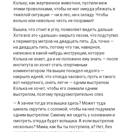
Кольку, как жертвенное животное, пустили меж
этими проволоками, чтобы не мог никуда убежать в
тяжёлой ситуации — ни в лес, ни к складу. Чтобы
вольно или невольно честь не посрамил!
Вышка, что стоит в углу, позволяет видеть дальше.
Хотя всё это «дальше» закрыто лесом, что подступил
к периметру метров на двадцать пять. Да, точно —
на двадцать пять, потому что так, наверное,
написано в какой-нибудь инструкции, которую
Колька не знает, да и не положено ему знать — после
института он хочет стать спортивным
комментатором. На вышке посидел недолго —
накрыло идеей, что отсюда часового, пусть и такого
вот некрупного, снять легче — одним выстрелом.
Колька не хочет, чтобы его снимали одним
выстрелом, поэтому предусмотрительно слез.
— А зачем тогда эта вышка здесь? Может туда
шинель скрутить с соломой, чтобы на неё подумали
одним выстрелом. Самому же сидеть у основания и
смотреть откуда будет вспышка. А если выстрелов
несколько? Мама, как бы ты поступила, а? Нет, без