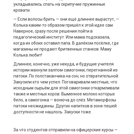
укладывались спать на скрипучие пружинные
кровати.
— Если волосы брить — они ещё длиннее вырастут, —
Колька каким-то образом пришёл к этой идее сам.
Наверное, сразу после решения пойти в
педагогический институт. Или мама подсказала,
когда их обоих оставил папа. В далёком посёлке, где
магазины не продают бритвенных станков. Маму
Колька любит!
Длиннее, конечно, уже некуда, и будущие учителя
истории махнули залпом самогонки, перегнанной из
патоки. По полстаканчика на сон, но отвратительной.
Закусили кто чем успел. Поговаривали местные, что
исходным сырьём для этой самогонки откармливали
также и местных коров. Выменное молоко которых
бело, а самогонка — вонюча до слёз. Метаморфозы
патоки неожиданны. Других напитков в зоне пешей
доступности не нашлось. Закуски тоже.
За что студентов отправили на офицерские курсы —