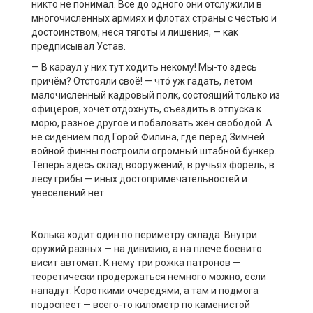
никто не понимал. Все до одного они отслужили в
многочисленных армиях и флотах страны с честью и
достоинством, неся тяготы и лишения, — как
предписывал Устав.
— В караул у них тут ходить некому! Мы-то здесь
причём? Отстояли своё! — чтó уж гадать, летом
малочисленный кадровый полк, состоящий только из
офицеров, хочет отдохнуть, съездить в отпуска к
морю, разное другое и побаловать жён свободой. А
не сидением под Горой Филина, где перед Зимней
войной финны построили огромный штабной бункер.
Теперь здесь склад вооружений, в ручьях форель, в
лесу грибы — иных достопримечательностей и
увеселений нет.
Колька ходит один по периметру склада. Внутри
оружий разных — на дивизию, а на плече боевито
висит автомат. К нему три рожка патронов —
теоретически продержаться немного можно, если
нападут. Короткими очередями, а там и подмога
подоспеет — всего-то километр по каменистой