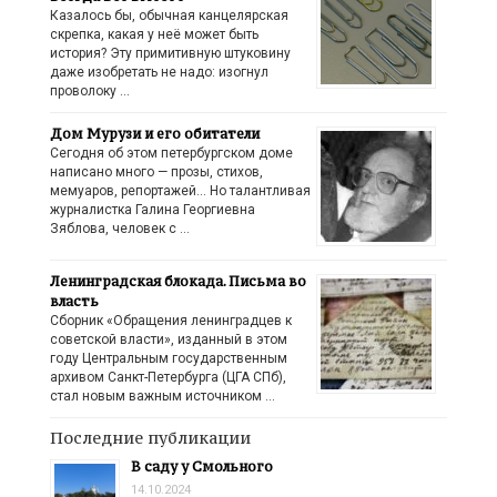
Казалось бы, обычная канцелярская
скрепка, какая у неё может быть
история? Эту примитивную штуковину
даже изобретать не надо: изогнул
проволоку …
Дом Мурузи и его обитатели
Сегодня об этом петербургском доме
написано много — прозы, стихов,
мемуаров, репортажей… Но талантливая
журналистка Галина Георгиевна
Зяблова, человек с …
Ленинградская блокада. Письма во
власть
Сборник «Обращения ленинградцев к
советской власти», изданный в этом
году Центральным государственным
архивом Санкт-Петербурга (ЦГА СПб),
стал новым важным источником …
Последние публикации
В саду у Смольного
14.10.2024