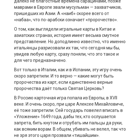
далеко не благостные времена сарацинами, позже
маврами в Европе звали мусульман — захватчиков,
пришедших из Азии. А «наиб» скорее всего от
«набаа», что по-арабски означает «пророчество».
О том, как выглядели игральные карты в Китае и
азиатских странах, история имеет весьма смутное
представление. Но доподлинно известно, что именно
итальянцы разрисовали их так, что сегодня мы бы,
увидев любую карту, сразу поняли, что это такое и
для чего предназначено.
Вот только в Италии, как и в Испании, эту игру очень
скоро запретили. И то верно — какие могут быть
пророчества из карт, если единственно верные
пророчества даёт только Святая Церковь?
В Россию карточная игра попала из Европы, в XVII
веке. И очень скоро, при царе Алексее Михайловиче,
её тоже запретили. Сей государь повелел вписать в
«Уложение» 1649 года, дабы тех, кто ослушается
запрета, бить кнутом и отрубать им пальцы да руки,
как всяким ворам. В общем, убивать не велел, так что
не зря этого царя прозвали «тишайшим».