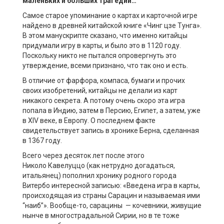
маленьких и больших трагедий
…
Самое старое упоминание о картах и карточной игре
найдено в древней китайской книге «Чинг цзе Тунга».
В этом манускрипте сказано, что именно китайцы
придумали игру в карты, и было это в 1120 году.
Поскольку никто не пытался опровергнуть это
утверждение, всеми признано, что так оно и есть.
В отличие от фарфора, компаса, бумаги и прочих
своих изобретений, китайцы не делали из карт
никакого секрета. А потому очень скоро эта игра
попала в Индию, затем в Персию, Египет, а затем, уже
в XIV веке, в Европу. О последнем факте
свидетельствует запись в хронике Берна, сделанная
в 1367 году.
Всего через десяток лет после этого
Николо Кавелуццо (как нетрудно догадаться,
итальянец) пополнил хронику родного города
Витербо интересной записью: «Введена игра в карты,
происходящая из страны Сарацин и называемая ими
“наиб”». Вообще-то, сарацины — кочевники, живущие
нынче в многострадальной Сирии, но в те тоже