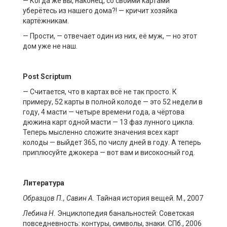
— Когда же вы, наконец, со своими картами
уберётесь из нашего дома?! — кричит хозяйка
картёжникам.
— Прости, — отвечает один из них, её муж, — но этот
дом уже не наш.
Post
Scriptum
— Считается, что в картах всё не так просто. К
примеру, 52 карты в полной колоде — это 52 недели в
году, 4 масти — четыре времени года, а чёртова
дюжина карт одной масти — 13 фаз лунного цикла.
Теперь мысленно сложите значения всех карт
колоды — выйдет 365, по числу дней в году. А теперь
приплюсуйте джокера — вот вам и високосный год.
Литература
Образцов П., Савин А.
Тайная история вещей. М., 2007
Лебина
Н.
Энциклопедия банальностей: Советская
повседневность: контуры, символы, знаки. СПб., 2006