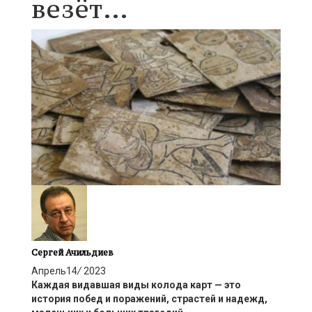
везёт…
Сергей Ачильдиев
Апрель
14
/
2023
Каждая видавшая виды колода карт —
это
история побед и поражений, страстей
и
надежд
,