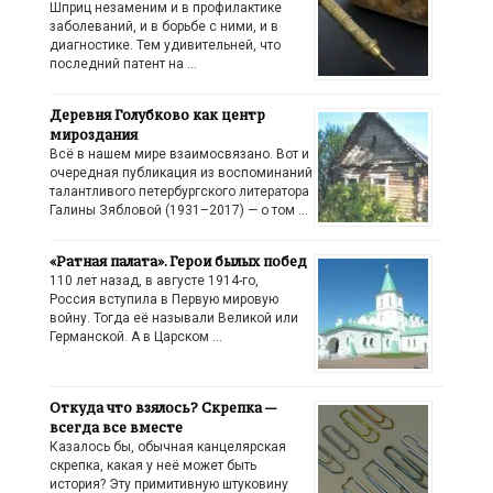
Шприц незаменим и в профилактике
заболеваний, и в борьбе с ними, и в
диагностике. Тем удивительней, что
последний патент на …
Деревня Голубково как центр
мироздания
Всё в нашем мире взаимосвязано. Вот и
очередная публикация из воспоминаний
талантливого петербургского литератора
Галины Зябловой (1931–2017) — о том …
«Ратная палата». Герои былых побед
110 лет назад, в августе 1914-го,
Россия вступила в Первую мировую
войну. Тогда её называли Великой или
Германской. А в Царском …
Откуда что взялось? Скрепка —
всегда все вместе
Казалось бы, обычная канцелярская
скрепка, какая у неё может быть
история? Эту примитивную штуковину