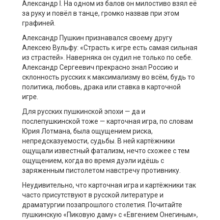
Александр I. На одном из балов он милостиво взял её
за руку и повёл в танце, громко назвав при этом
графиней.
Александр Пушкин признавался своему другу
Алексею Вульфу: «Страсть к игре есть самая сильная
из страстей». Наверняка он судил не только по себе.
Александр Сергеевич прекрасно знал Россию и
склонность русских к максимализму во всём, будь то
политика, любовь, драка или ставка в карточной
игре.
Для русских пушкинской эпохи — да и
послепушкинской тоже — карточная игра, по словам
Юрия Лотмана, была ощущением риска,
непредсказуемости, судьбы. В ней картёжники
ощущали известный фатализм, нечто схожее с тем
ощущением, когда во время дуэли идёшь с
заряженным пистолетом навстречу противнику.
Неудивительно, что карточная игра и картёжники так
часто присутствуют в русской литературе и
драматургии позапрошлого столетия. Почитайте
пушкинскую «Пиковую даму» с «Евгением Онегиным»,