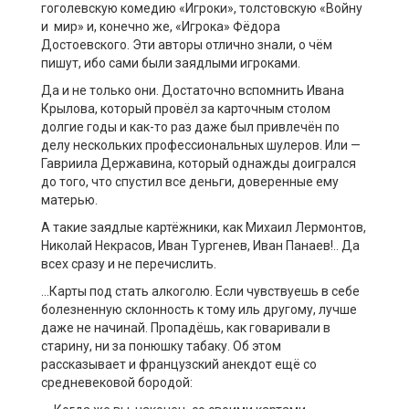
гоголевскую комедию «Игроки», толстовскую «Войну
и мир» и, конечно же, «Игрока» Фёдора
Достоевского. Эти авторы отлично знали, о чём
пишут, ибо сами были заядлыми игроками.
Да и не только они. Достаточно вспомнить Ивана
Крылова, который провёл за карточным столом
долгие годы и как-то раз даже был привлечён по
делу нескольких профессиональных шулеров. Или —
Гавриила Державина, который однажды доигрался
до того, что спустил все деньги, доверенные ему
матерью.
А такие заядлые картёжники, как Михаил Лермонтов,
Николай Некрасов, Иван Тургенев, Иван Панаев!.. Да
всех сразу и не перечислить.
…Карты под стать алкоголю. Если чувствуешь в себе
болезненную склонность к тому иль другому, лучше
даже не начинай. Пропадёшь, как говаривали в
старину, ни за понюшку табаку. Об этом
рассказывает и французский анекдот ещё со
средневековой бородой: