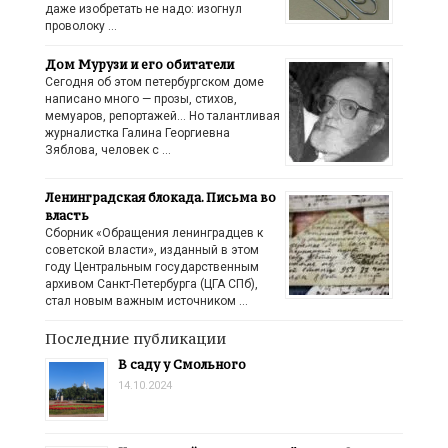
даже изобретать не надо: изогнул
проволоку …
Дом Мурузи и его обитатели
Сегодня об этом петербургском доме
написано много — прозы, стихов,
мемуаров, репортажей… Но талантливая
журналистка Галина Георгиевна
Зяблова, человек с …
Ленинградская блокада. Письма во
власть
Сборник «Обращения ленинградцев к
советской власти», изданный в этом
году Центральным государственным
архивом Санкт-Петербурга (ЦГА СПб),
стал новым важным источником …
Последние публикации
В саду у Смольного
14.10.2024