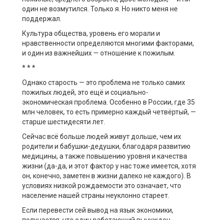
один не возмутился. Только я. Но никто меня не
поддержал.
Культура общества, уровень его морали и
нравственности определяются многими факторами,
и один из важнейших — отношение к пожилым.
* * *
Однако старость — это проблема не только самих
пожилых людей, это ещё и социально-
экономическая проблема. Особенно в России, где 35
млн человек, то есть примерно каждый четвёртый, —
старше шестидесяти лет.
Сейчас всё больше людей живут дольше, чем их
родители и бабушки-дедушки, благодаря развитию
медицины, а также повышению уровня и качества
жизни (да-да, и этот фактор у нас тоже имеется, хотя
он, конечно, заметен в жизни далеко не каждого). В
условиях низкой рождаемости это означает, что
население нашей страны неуклонно стареет.
Если перевести сей вывод на язык экономики,
получается, что один работающий вынужден