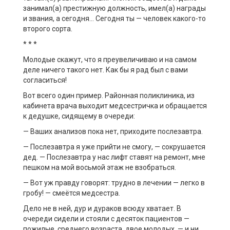
занимал(а) престижную должность, имел(а) награды
и звания, а сегодня… Сегодня ты — человек какого-то
второго сорта.
* * *
Молодые скажут, что я преувеличиваю и на самом
деле ничего такого нет. Как бы я рад был с вами
согласиться!
Вот всего один пример. Районная поликлиника, из
кабинета врача выходит медсестричка и обращается
к дедушке, сидящему в очереди:
— Ваших анализов пока нет, приходите послезавтра.
— Послезавтра я уже прийти не смогу, — сокрушается
дед. — Послезавтра у нас лифт ставят на ремонт, мне
пешком на мой восьмой этаж не взобраться.
— Вот уж правду говорят: трудно в лечении — легко в
гробу! — смеётся медсестра.
Дело не в ней, дур и дураков всюду хватает. В
очереди сидели и стояли с десяток пациентов —
пожилые, среднего возраста, двое молодых, — и ни