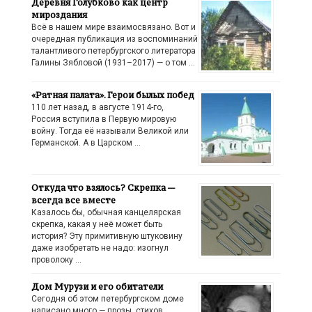
Деревня Голубково как центр
мироздания
Всё в нашем мире взаимосвязано. Вот и
очередная публикация из воспоминаний
талантливого петербургского литератора
Галины Зябловой (1931–2017) — о том …
«Ратная палата». Герои былых побед
110 лет назад, в августе 1914-го,
Россия вступила в Первую мировую
войну. Тогда её называли Великой или
Германской. А в Царском …
Откуда что взялось? Скрепка —
всегда все вместе
Казалось бы, обычная канцелярская
скрепка, какая у неё может быть
история? Эту примитивную штуковину
даже изобретать не надо: изогнул
проволоку …
Дом Мурузи и его обитатели
Сегодня об этом петербургском доме
написано много — прозы, стихов,