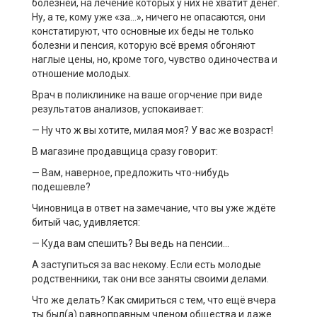
болезней, на лечение которых у них не хватит денег.
Ну, а те, кому уже «за…», ничего не опасаются, они
констатируют, что основные их беды не только
болезни и пенсия, которую всё время обгоняют
наглые цены, но, кроме того, чувство одиночества и
отношение молодых.
Врач в поликлинике на ваше огорчение при виде
результатов анализов, успокаивает:
— Ну что ж вы хотите, милая моя? У вас же возраст!
В магазине продавщица сразу говорит:
— Вам, наверное, предложить что-нибудь
подешевле?
Чиновница в ответ на замечание, что вы уже ждёте
битый час, удивляется:
— Куда вам спешить? Вы ведь на пенсии…
А заступиться за вас некому. Если есть молодые
родственники, так они все заняты своими делами.
Что же делать? Как смириться с тем, что ещё вчера
ты был(а) равноправным членом общества и даже