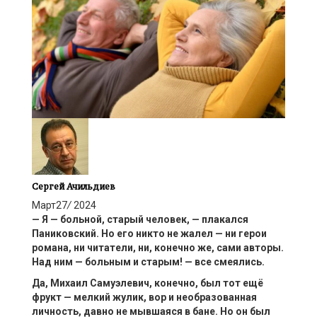
Сергей Ачильдиев
Март
27
/
2024
—
Я — больной
,
старый
человек,
— плакался
Паниковский
. Но
его никто не
жалел —
ни
герои
романа,
ни
читатели
, н
и
, конечно же,
сами авторы
.
На
д ним
— больным и старым! — все
смеялись.
Да, Михаил
Самуэлевич
, конечно,
был
тот ещё
фрукт —
мелки
й
жулик
,
вор
и
необразованн
ая
личность
,
давно не мывшаяся
в бане. Но он был