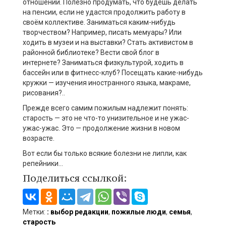
отношении. Полезно продумать, что будешь делать
на пенсии, если не удастся продолжить работу в
своём коллективе. Заниматься каким-нибудь
творчеством? Например, писать мемуары? Или
ходить в музеи и на выставки? Стать активистом в
районной библиотеке? Вести свой блог в
интернете? Заниматься физкультурой, ходить в
бассейн или в фитнесс-клуб? Посещать какие-нибудь
кружки — изучения иностранного языка, макраме,
рисования?..
Прежде всего самим пожилым надлежит понять:
старость — это не что-то унизительное и не ужас-
ужас-ужас. Это — продолжение жизни в новом
возрасте.
Вот если бы только всякие болезни не липли, как
репейники…
Поделиться ссылкой:
Метки:
: выбор редакции
,
пожилые люди
,
семья
,
старость