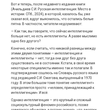
Вот и теперь, после недавнего издания книги
(Ачильдиев С.И. Русская интеллигенция: Место в
истории. СПб., 2024), в которой, казалось бы, уже
сказал всё, вдруг выяснилось, что остались белые
пятна. В частности, читатели недоумевают:
— Как так, вы говорите, что сейчас интеллигенции
больше нет, но есть интеллигенты. А разве мыслимо
одно без другого?
Конечно, если считать, что никакой разницы между
этими двумя понятиями — интеллигенция и
интеллигенты — нет, тогда они друг без друга
существовать не в состоянии. Кстати, в своё время
некоторые специалисты именно так и полагали. В
подтверждение сошлюсь на Словарь русского языка
под редакцией С.И. Ожегова, выпущенный в 1970
году. В этом большом томе понятие «интеллигент»
определяется просто: «человек, принадлежащий к
интеллигенции». И всё.
Однако интеллигенция — это крупный и сложный
социокультурный феномен российского, позже
советского общества, а потому сказать, что десятки