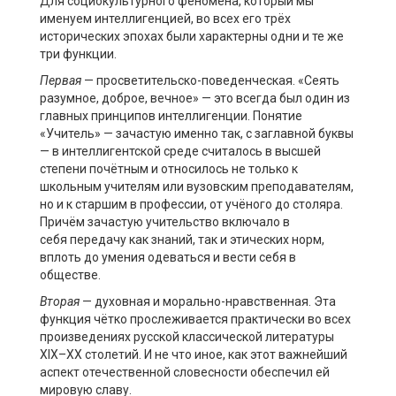
Для социокультурного феномена, который мы
именуем интеллигенцией, во всех его трёх
исторических эпохах были характерны одни и те же
три функции.
Первая
— просветительско-поведенческая. «Сеять
разумное, доброе, вечное» — это всегда был один из
главных принципов интеллигенции. Понятие
«Учитель» — зачастую именно так, с заглавной буквы
— в интеллигентской среде считалось в высшей
степени почётным и относилось не только к
школьным учителям или вузовским преподавателям,
но и к старшим в профессии, от учёного до столяра.
Причём зачастую учительство включало в
себя передачу как знаний, так и этических норм,
вплоть до умения одеваться и вести себя в
обществе.
Вторая
— духовная и морально-нравственная. Эта
функция чётко прослеживается практически во всех
произведениях русской классической литературы
XIX–ХХ столетий. И не что иное, как этот важнейший
аспект отечественной словесности обеспечил ей
мировую славу.