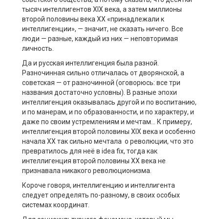
тысяч интеллигентов XIX века, а затем миллионы
второй половины века ХХ «принадлежали к
интеллигенции», — значит, не сказать ничего. Все
люди — разные, каждый из них — неповторимая
личность.
Да и русская интеллигенция была разной.
Разночинная сильно отличалась от дворянской, а
советская — от разночинной (оговорюсь: все три
названия достаточно условны). В разные эпохи
интеллигенция оказывалась другой и по воспитанию,
и по манерам, и по образованности, и по характеру, и
даже по своим устремлениям и мечтам… К примеру,
интеллигенция второй половины XIX века и особенно
начала ХХ так сильно мечтала о революции, что это
превратилось для неё в idea fix, тогда как
интеллигенция второй половины ХХ века не
признавала никакого революционизма.
Короче говоря, интеллигенцию и интеллигента
следует определять по-разному, в своих особых
системах координат.