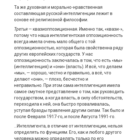
Та же духовная и морально-нравственная
составляющая русской интеллигенции лежит в
основе её религиозной философии.
Третья
— квазиоппозиционная. Именно так, «квази-»,
потому что наша интеллигентская оппозиционность
всегда имела очень мало общего с той
оппозиционностью, которая была свойственна ряду
других европейских государств. У нас
оппозиционность заключалась в том, что есть «мы»
(интеллигенция) и «они» (власть). И всё, что делаем
«мы», — хорошо, честно и правильно, а всё, что
делают «они», — плохо, бесчестно и
неправильно. При этом сама интеллигенция имела
самое смутное представление о том, как руководить
государством, а когда власть, в силу обстоятельств,
переходила к ней, она быстро проваливалась,
уступая бразды правления другим силам. Так было и
после Февраля 1917-го, и после Августа 1991-го.
…Интеллигента, в отличие от интеллигенции, нельзя
определять по функциям. Его, как и любого другого
человека можно определять только по его