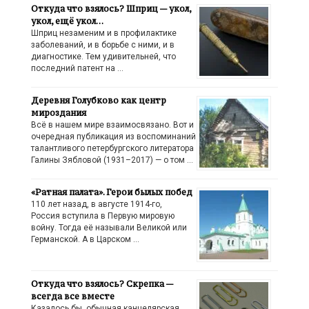
Откуда что взялось? Шприц — укол,
укол, ещё укол…
Шприц незаменим и в профилактике
заболеваний, и в борьбе с ними, и в
диагностике. Тем удивительней, что
последний патент на …
Деревня Голубково как центр
мироздания
Всё в нашем мире взаимосвязано. Вот и
очередная публикация из воспоминаний
талантливого петербургского литератора
Галины Зябловой (1931–2017) — о том …
«Ратная палата». Герои былых побед
110 лет назад, в августе 1914-го,
Россия вступила в Первую мировую
войну. Тогда её называли Великой или
Германской. А в Царском …
Откуда что взялось? Скрепка —
всегда все вместе
Казалось бы, обычная канцелярская