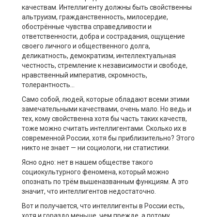
качествам. Интеллигенту должны быть свойственны
альтруизм, гражданственность, милосердие,
обострённые чувства справедливости и
ответственности, добра и сострадания, ощущение
своего личного и общественного долга,
деликатность, демократизм, интеллектуальная
честность, стремление к независимости и свободе,
нравственный императив, скромность,
толерантность…
Само собой, людей, которые обладают всеми этими
замечательными качествами, очень мало. Но ведь и
тех, кому свойственна хотя бы часть таких качеств,
тоже можно считать интеллигентами. Сколько их в
современной России, хотя бы приблизительно? Этого
никто не знает — ни социологи, ни статистики.
Ясно одно: нет в нашем обществе такого
социокультурного феномена, который можно
опознать по трём вышеназванным функциям. А это
значит, что интеллигентов недостаточно.
Вот и получается, что интеллигенты в России есть,
хотя и гораздо меньше, чем прежде, а потому