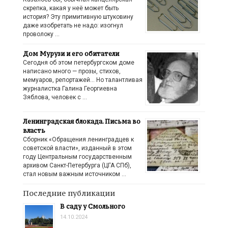
скрепка, какая у неё может быть
история? Эту примитивную штуковину
даже изобретать не надо: изогнул
проволоку …
Дом Мурузи и его обитатели
Сегодня об этом петербургском доме
написано много — прозы, стихов,
мемуаров, репортажей… Но талантливая
журналистка Галина Георгиевна
Зяблова, человек с …
Ленинградская блокада. Письма во
власть
Сборник «Обращения ленинградцев к
советской власти», изданный в этом
году Центральным государственным
архивом Санкт-Петербурга (ЦГА СПб),
стал новым важным источником …
Последние публикации
В саду у Смольного
14.10.2024