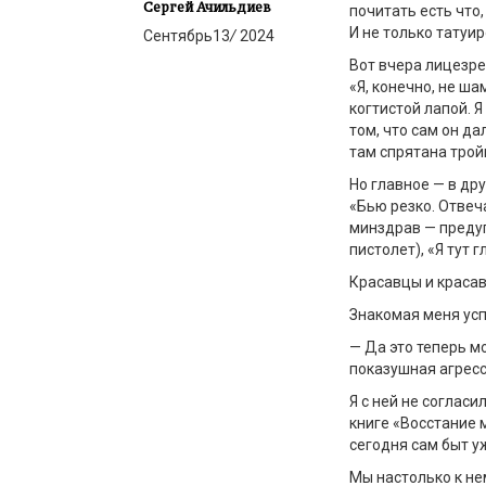
Сергей Ачильдиев
почитать есть что,
И не только татуи
Сентябрь
13
/
2024
Вот вчера лицезре
«Я, конечно, не ша
когтистой лапой. Я
том, что сам он да
там спрятана трой
Но главное — в дру
«Бью резко. Отвеч
минздрав — преду
пистолет), «Я тут 
Красавцы и красав
Знакомая меня усп
— Да это теперь мо
показушная агресс
Я с ней не согласи
книге «Восстание 
сегодня сам быт у
Мы настолько к не