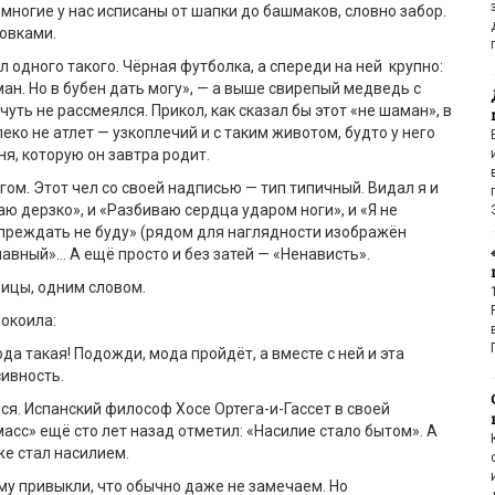
 многие у нас исписаны от шапки до башмаков, словно забор.
ровками.
л одного такого. Чёрная футболка, а спереди на ней крупно:
ман. Но в бубен дать могу», — а выше свирепый медведь с
 чуть не рассмеялся. Прикол, как сказал бы этот «не шаман», в
леко не атлет — узкоплечий и с таким животом, будто у него
ня, которую он завтра родит.
гом. Этот чел со своей надписью — тип типичный. Видал я и
аю дерзко», и «Разбиваю сердца ударом ноги», и «Я не
преждать не буду» (рядом для наглядности изображён
главный»… А ещё просто и без затей — «Ненависть».
ицы, одним словом.
окоила:
да такая! Подожди, мода пройдёт, а вместе с ней и эта
ивность.
лся. Испанский философ Хосе Ортега-и-Гассет в своей
масс» ещё сто лет назад отметил: «Насилие стало бытом». А
же стал насилием.
му привыкли, что обычно даже не замечаем. Но