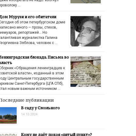
проволоку …
Дом Мурузи и его обитатели
Сегодня об этом петербургском доме
написано много — прозы, стихов,
мемуаров, репортажей… Но
талантливая журналистка Галина
Георгиевна Зяблова, человек с …
Ленинградская блокада. Письма во
власть
Сборник «Обращения ленинградцев к
советской власти», изданный в этом
году Центральным государственным
архивом Санкт-Петербурга (ЦГА СПб),
стал новым важным источником …
Последние публикации
В саду у Смольного
14.10.2024
Кому не даёт покоя «пятый пункт»?