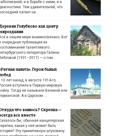
заболеваний, и в борьбе с ними, и в
диагностике. Тем удивительней, что
последний патент на …
Деревня Голубково как центр
мироздания
Всё в нашем мире взаимосвязано. Вот
и очередная публикация из
воспоминаний талантливого
петербургского литератора Галины
Зябловой (1931–2017) — о том …
«Ратная палата». Герои былых
побед
110 лет назад, в августе 1914-го,
Россия вступила в Первую мировую
войну. Тогда её называли Великой или
Германской. А в Царском …
Откуда что взялось? Скрепка —
всегда все вместе
Казалось бы, обычная канцелярская
скрепка, какая у неё может быть
история? Эту примитивную штуковину
даже изобретать не надо: изогнул