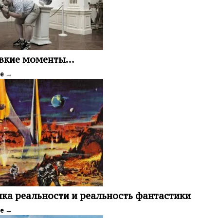
овкие моменты…
ее
→
ка реальности и реальность фантастики
ее
→