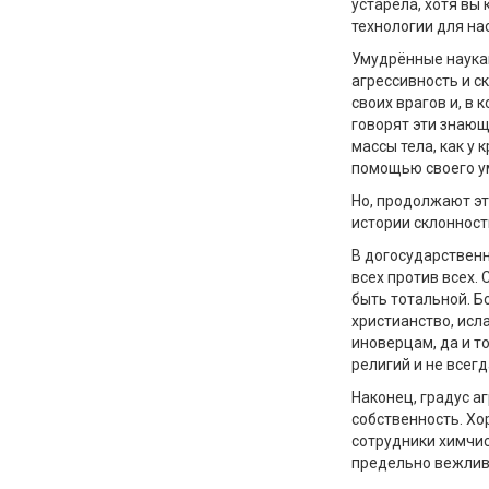
устарела, хотя вы 
технологии для нас
Умудрённые наукам
агрессивность и с
своих врагов и, в 
говорят эти знающи
массы тела, как у
помощью своего ум
Но, продолжают эт
истории склонност
В догосударственну
всех против всех.
быть тотальной. Б
христианство, ис
иноверцам, да и т
религий и не всегд
Наконец, градус а
собственность. Хо
сотрудники химчис
предельно вежливы