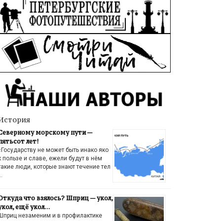
История
Северному морскому пути —
пятьсот лет!
«Государству не может быть инако яко
к пользе и славе, ежели будут в нём
такие люди, которые знают течение тел
…
Откуда что взялось? Шприц — укол,
укол, ещё укол…
Шприц незаменим и в профилактике