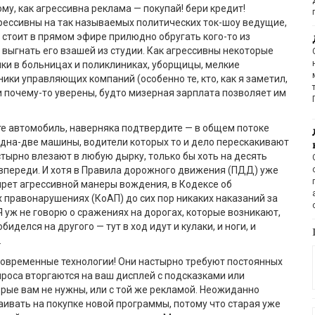
му, как агрессивна реклама — покупай! бери кредит!
рессивны на так называемых политических ток-шоу ведущие,
 стоит в прямом эфире прилюдно обругать кого-то из
 выгнать его взашей из студии. Как агрессивны некоторые
ки в больницах и поликлиниках, уборщицы, мелкие
ники управляющих компаний (особенно те, кто, как я заметил,
и почему-то уверены, будто мизерная зарплата позволяет им
ите автомобиль, наверняка подтвердите — в общем потоке
дна-две машины, водители которых то и дело перескакивают
астырно влезают в любую дырку, только бы хоть на десять
впереди. И хотя в Правила дорожного движения (ПДД) уже
рет агрессивной манеры вождения, в Кодексе об
правонарушениях (КоАП) до сих пор никаких наказаний за
Я уж не говорю о сражениях на дорогах, которые возникают,
биделся на другого — тут в ход идут и кулаки, и ноги, и
.
современные технологии! Они настырно требуют постоянных
проса вторгаются на ваш дисплей с подсказками или
рые вам не нужны, или с той же рекламой. Неожиданно
ивать на покупке новой программы, потому что старая уже