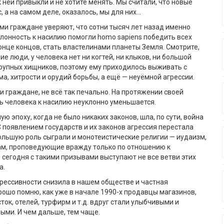
к ней привыкли и не хотите менять. Мы считали, что новые
, а на самом деле, оказалось, мы для них…
и граждане уверяют, что сотни тысяч лет назад именно
клонность к насилию помогли homo sapiens победить всех
конце концов, стать властелинами планеты Земля. Смотрите,
е люди, у человека нет ни когтей, ни клыков, ни большой
 крупных хищников, поэтому ему приходилось выживать с
а, хитрости и орудий борьбы, а ещё — неуёмной агрессии.
и граждане, не всё так печально. На протяжении своей
ь человека к насилию неуклонно уменьшается.
ю эпоху, когда не было никаких законов, шла, по сути, война
 С появлением государств и их законов агрессия перестала
ольшую роль сыграли и монотеистические религии — иудаизм,
лам, проповедующие вражду только по отношению к
о сегодня с такими призывами выступают не все ветви этих
а.
грессивности снизила в нашем обществе и частная
рошо помню, как уже в начале 1990-х продавцы магазинов,
ток, отелей, турфирм и т.д. вдруг стали улыбчивыми и
ми. И чем дальше, тем чаще.