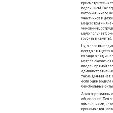
присмотритесь к то
подпишись! Как аг
которым ничего не
участников и даже
медсёстры и нянеч
чиновники, сотруд
мало получает; он
грубить и хамить).
Ну, а если вы вод
всегда отыщется о
из ряда в ряд и н
метров оказаться 
введён прямой зап
административных 
такие деяний нет. 
если один водила о
бейсбольные биты
А как агрессивны 
обновлений. Без с
замечаниями, кото
принимаются наста