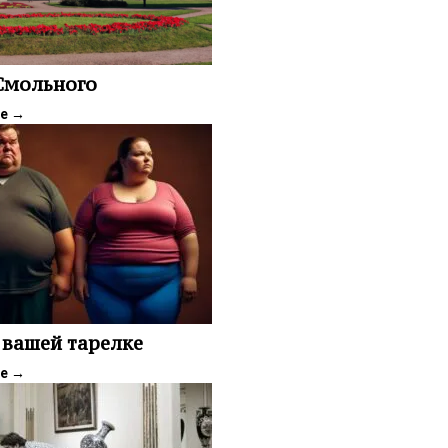
 Смольного
ее
→
 вашей тарелке
ее
→