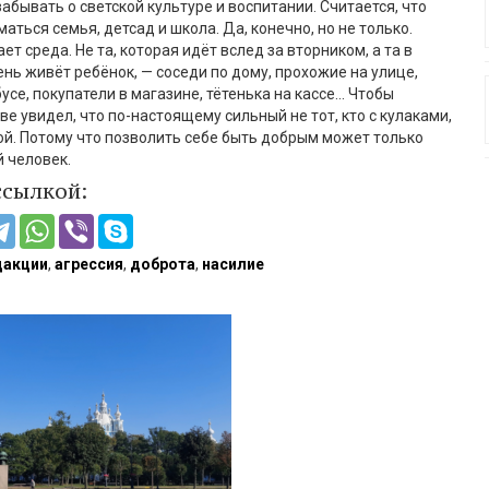
абывать о светской культуре и воспитании. Считается, что
ться семья, детсад и школа. Да, конечно, но не только.
т среда. Не та, которая идёт вслед за вторником, а та в
нь живёт ребёнок, — соседи по дому, прохожие на улице,
усе, покупатели в магазине, тётенька на кассе… Чтобы
ве увидел, что по-настоящему сильный не тот, кто с кулаками,
отой. Потому что позволить себе быть добрым может только
 человек.
ссылкой:
дакции
,
агрессия
,
доброта
,
насилие