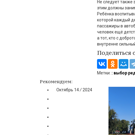
Не следует также з
этим должны занима
Ребёнка воспитывае
которой каждый де
пассажиры в автоб
человек ещё детст
а тот, кто с добр
внутренне сильный
Поделиться 
Метки:
: выбор ре
Рекомендуем:
Октябрь
14
/
2024