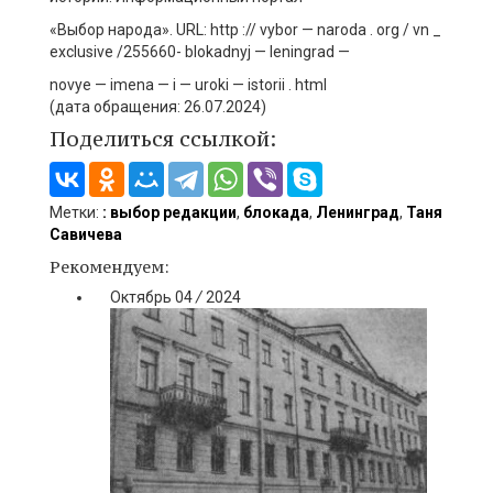
«Выбор народа». URL: http :// vybor — naroda . org / vn _
exclusive /255660- blokadnyj — leningrad —
novye — imena — i — uroki — istorii . html
(дата обращения: 26.07.2024)
Поделиться ссылкой:
Метки:
: выбор редакции
,
блокада
,
Ленинград
,
Таня
Савичева
Рекомендуем:
Октябрь
04
/
2024