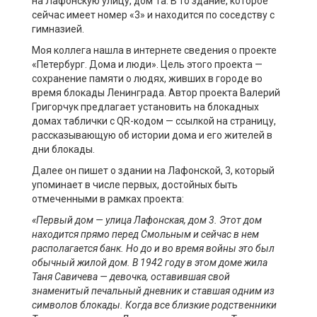
на Лафонскую улицу, дом 1а. В то здание, которое
сейчас имеет номер «3» и находится по соседству с
гимназией.
Моя коллега нашла в интернете сведения о проекте
«Петербург. Дома и люди». Цель этого проекта —
сохранение памяти о людях, живших в городе во
время блокады Ленинграда. Автор проекта Валерий
Григорчук предлагает установить на блокадных
домах таблички с QR-кодом — ссылкой на страницу,
рассказывающую об истории дома и его жителей в
дни блокады.
Далее он пишет о здании на Лафонской, 3, который
упоминает в числе первых, достойных быть
отмеченными в рамках проекта:
«Первый дом
—
улица
Лафонская
,
дом 3. Этот дом
находится прямо перед Смольным и сейчас в нем
располагается банк. Но до и во время войны это был
обычный жилой дом. В 1942 году в этом доме жила
Таня Савичева
—
девочка, оставившая свой
знаменитый печальный дневник и ставшая одним из
символов блокады. Когда все близкие родственники