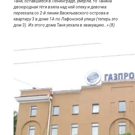
Тани, оставшиеся в Ленинграде, умерли, то Танина
двоюродная т
ё
тя взяла над ней опеку и девочка
переехала со 2-й линии Васильевского острова в
квартиру 3 в доме 1А по
Лафонской
улице (теперь это
дом 3). Из этого дома Таня уехала в
эвакуацию…»
(8)