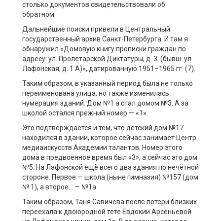
столько документов свидетельствовали об
обратном.
Дальнейшие поиски привели в Центральный
государственный архив Санкт-Петербурга. И там я
обнаружил «Домовую книгу прописки граждан по
адресу: ул. Пролетарской Диктатуры, д. 3. (бывш. ул.
Лафонская, д. 1 А)», датированную 1951–1965 гг. (7).
Таким образом, в указанный период была не только
переименована улица, но также изменилась
нумерация зданий. Дом №1 а стал домом №3. А за
школой остался прежний номер — «1».
Это подтверждается и тем, что детский дом №17
находился в здании, которое сейчас занимает Центр
медиаискусств Академии талантов. Номер этого
дома в предвоенное время был «3», а сейчас это дом
№5. На Лафонской ещё всего два здания по нечётной
стороне. Первое — школа (ныне гимназия) №157 (дом
№ 1), а второе… — №1а.
Таким образом, Таня Савичева после потери близких
переехала к двоюродной тёте Евдокии Арсеньевой