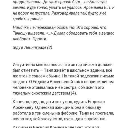
продолжалось… Детдом срочно был
..
. на Большую
землю. Куда точно,
узнать не удалось. Арсеньева Е.
П. и
на порог не пустила. Разговаривала так, будто я её
грабить пришёл.
Ниночка, не переживай особенно! Это хорошо, что
Танюшу вывезли.
<…>
Думал обрадовать тебя, а
вышло
наоборот. Прости.
Жду в Ленинграде
(3)
Интуитивно мне казалось, что автор письма должен
был отметить — Таня живёт в школьном здании, всё
же это не совсем обычно. Но такой подсказки письмо
не даёт. О Евдокии Арсеньевой как о неприветливом
человеке отзывалась и её сестра, объясняя это
тяжелым сиротским детством (4).
Конечно, трудно, да и не нужно, судить Евдокию
Арсеньеву. Одинокая женщина, она в блокаду
работала в три смены на фабрике. Таню не прогнала,
взяла над ней опекунство, пусть даже временно.
Из письма Василия Крылова следует, что вся