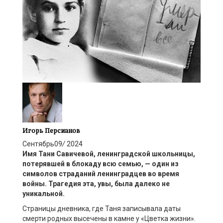
Игорь Персианов
Сентябрь
09
/
2024
Имя Тани Савичевой
,
ленинградской школьницы,
потерявшей в блокаду всю семью,
— один из
символов страданий ленинградцев во время
войны.
Трагедия
эта
, у
вы, был
а
далеко не
уникал
ьной
.
Страницы дневника, где Таня записывала даты
смерти родных высечены в камне у «Цветка жизни».