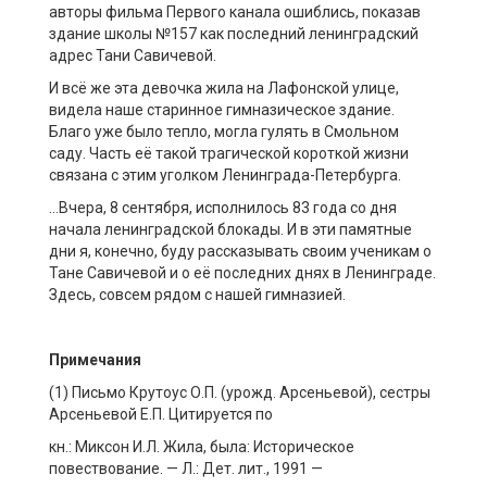
авторы фильма Первого канала ошиблись, показав
здание школы №157 как последний ленинградский
адрес Тани Савичевой.
И всё же эта девочка жила на Лафонской улице,
видела наше старинное гимназическое здание.
Благо уже было тепло, могла гулять в Смольном
саду. Часть её такой трагической короткой жизни
связана с этим уголком Ленинграда-Петербурга.
…Вчера, 8 сентября, исполнилось 83 года со дня
начала ленинградской блокады. И в эти памятные
дни я, конечно, буду рассказывать своим ученикам о
Тане Савичевой и о её последних днях в Ленинграде.
Здесь, совсем рядом с нашей гимназией.
Примечания
(1) Письмо Крутоус О.П. (урожд. Арсеньевой), сестры
Арсеньевой Е.П. Цитируется по
кн.: Миксон И.Л. Жила, была: Историческое
повествование. — Л.: Дет. лит., 1991 —