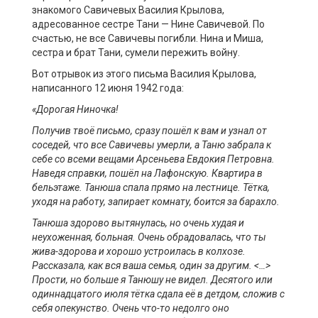
знакомого Савичевых Василия Крылова,
адресованное сестре Тани — Нине Савичевой. По
счастью, не все Савичевы погибли. Нина и Миша,
сестра и брат Тани, сумели пережить войну.
Вот отрывок из этого письма Василия Крылова,
написанного 12 июня 1942 года:
«
Дорогая Ниночка!
Получив твоё письмо, сразу пошёл к вам и узнал от
соседей, что все Савичевы умерли, а Таню забрала к
себе со всеми вещами Арсеньева Евдокия Петровна.
Наведя
справки, пошёл на
Лафонскую
. Квартира в
бельэтаже. Танюша спала прямо на лестнице. Тётка,
уходя на работу, запирает комнату, боится за барахло.
Танюша здорово вытянулась, но очень худая и
неухоженная, больная. Очень обрадовалась, что ты
жива-здорова и хорошо устроилась в колхозе.
Рассказала, как вся ваша семья
,
один за другим.
<…>
Прости, но больше я Танюшу не видел. Десятого или
одиннадцатого июля тётка сдала её в детдом, сложив с
себя опекунство. Очень что-то недолго оно