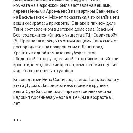
комната на Лафонской была заставлена вещами,
перевезёнными Арсеньевой из квартиры Савичевых
на Васильевском. Может показаться, что хозяйка эти
вещи собиралась присвоить. Однако в личном деле
Тани, составленном в детском доме села Красный
Бор, содержится «Опись имущества Т.Н. Савичевой»
(5). Предполагалось, что этими вещами Таня сможет
распорядиться по возвращении в Ленинград.
Хранить в одной комнате полубуфет, стол
обеденный, стол рукодельный, стол письменный, три
кровати, комод, мягкие кресла, семь венских стульев
и др. было не очень-то удобно.
Впоследствии Нина Савичева, сестра Тани, забрала у
«тети Дуси» с Лафонской некоторые не крупные
вещи. Судьба оставшихся предметов неизвестна.
Евдокия Арсеньева умерла в 1976-м в возрасте 65
лет.
* * *