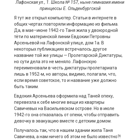
Лафонская
ул., 1
.
Школа
№ 157
, ныне гимназия имени
принцессы Е.
Ольденбургской
Я тут же открыл компьютер. Статьи в интернете в
общих чертах повторяли информацию из фильма.
Да, в мае–июне 1942-го Таня жила у двоюродной
тёти по материнской линии Евдокии Петровны
Арсеньевой на Лафонской улице, дом 1а. В
некоторых публикациях встречалось другое
название той же улицы — Пролетарской Диктатуры,
но сути дела это не меняло. Лафонскую
переименовали в честь диктатуры пролетариата
лишь в 1952-м, но авторы, видимо, полагали, что,
если время советское, то и название уже должно
быть таким.
Евдокия Арсеньева оформила над Таней опеку,
перевезла к себе многие вещи из квартиры
Савичевых на Васильевском острове. Но в июле
1942-го она отказалась от опеки, чтобы отправить
девочку в эвакуацию вместе с детским домом.
Получалось так, что в нашем здании жила Таня
Савичева, а нам ничего об этом не было известно?!