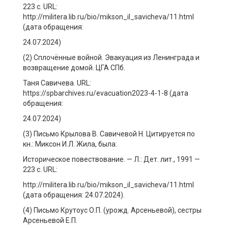
223 с. URL:
http://militera.lib.ru/bio/mikson_il_savicheva/11.html
(дата обращения:
24.07.2024)
(2) Сплочённые войной. Эвакуация из Ленинграда и
возвращение домой. ЦГА СПб.
Таня Савичева. URL:
https://spbarchives.ru/evacuation2023-4-1-8 (дата
обращения:
24.07.2024)
(3) Письмо Крылова В. Савичевой Н. Цитируется по
кн.: Миксон И.Л. Жила, была:
Историческое повествование. — Л.: Дет. лит., 1991 —
223 с. URL:
http://militera.lib.ru/bio/mikson_il_savicheva/11.html
(дата обращения: 24.07.2024).
(4) Письмо Крутоус О.П. (урожд. Арсеньевой), сестры
Арсеньевой Е.П.