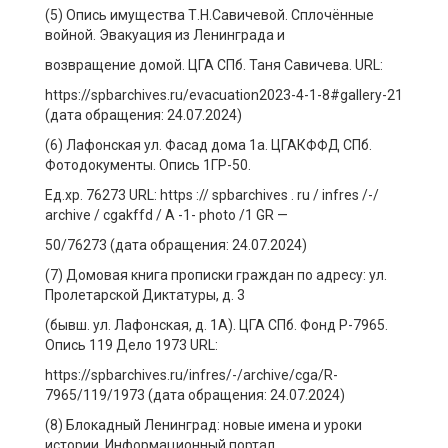
(5) Опись имущества Т.Н.Савичевой. Сплочённые
войной. Эвакуация из Ленинграда и
возвращение домой. ЦГА СПб. Таня Савичева. URL:
https://spbarchives.ru/evacuation2023-4-1-8#gallery-21
(дата обращения: 24.07.2024)
(6) Лафонская ул. Фасад дома 1а. ЦГАКФФД СПб.
Фотодокументы. Опись 1ГР-50.
Ед.хр. 76273 URL: https :// spbarchives . ru / infres /-/
archive / cgakffd / A -1- photo /1 GR —
50/76273 (дата обращения: 24.07.2024)
(7) Домовая книга прописки граждан по адресу: ул.
Пролетарской Диктатуры, д. 3
(бывш. ул. Лафонская, д. 1А). ЦГА СПб. Фонд Р-7965.
Опись 119 Дело 1973 URL:
https://spbarchives.ru/infres/-/archive/cga/R-
7965/119/1973 (дата обращения: 24.07.2024)
(8) Блокадный Ленинград: новые имена и уроки
истории. Информационный портал