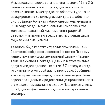
Мемориальная доска установлена на доме 13 по 2-й
линии Васильевского острова, где она жила. В
посёлке Шатки Нижегородской области, куда Таню
эвакуировали с детским домом и где, ослабленная
дистрофией и больная туберкулёзом, она умерла, в
2010 году создан мемориальный комплекс. Этот
комплекс, названный именем ленинградской
девочки, — в память о всех детях, пострадавших в
годы войны с нацизмом.
Казалось бы, о короткой трагической жизни Тани
Савичевой всё давно известно. Но вот по Первому
каналу показали документальный фильм «Памяти
Тани Савичевой. Блокада. Дети». И в этом фильме
вдруг я увидел здание школы №157, которую когда-
то окончил и в которой давно преподаю. Сообщили,
что, потеряв семью, ещё до своей эвакуации, Таня
переехала к дальней родственнице, проживавшей в
этом школьном здании по адресу Лафонская улица,
дом 1, где во флигеле находились коммунальные
квартиры.