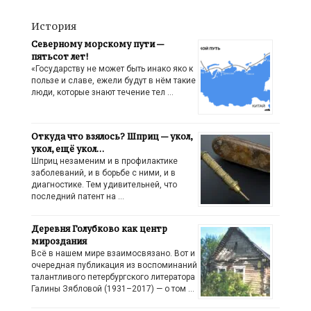
История
Северному морскому пути —
пятьсот лет!
«Государству не может быть инако яко к
пользе и славе, ежели будут в нём такие
люди, которые знают течение тел …
Откуда что взялось? Шприц — укол,
укол, ещё укол…
Шприц незаменим и в профилактике
заболеваний, и в борьбе с ними, и в
диагностике. Тем удивительней, что
последний патент на …
Деревня Голубково как центр
мироздания
Всё в нашем мире взаимосвязано. Вот и
очередная публикация из воспоминаний
талантливого петербургского литератора
Галины Зябловой (1931–2017) — о том …