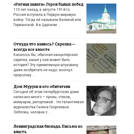
«Ратная палата». Герои былых побед
110 лет назад, в августе 1914-го,
Россия вступила в Первую мировую
войну. Тогда её называли Великой или
Германской. А в Царском …
Откуда что взялось? Скрепка —
всегда все вместе
Казалось бы, обычная канцелярская
скрепка, какая у неё может быть
история? Эту примитивную штуковину
даже изобретать не надо: изогнул
проволоку …
Дом Мурузи и его обитатели
Сегодня об этом петербургском доме
написано много — прозы, стихов,
мемуаров, репортажей… Но талантливая
журналистка Галина Георгиевна
Зяблова, человек с …
Ленинградская блокада. Письма во
власть