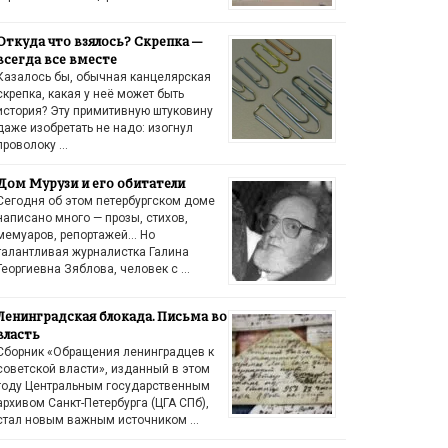
Откуда что взялось? Скрепка —
всегда все вместе
Казалось бы, обычная канцелярская
скрепка, какая у неё может быть
история? Эту примитивную штуковину
даже изобретать не надо: изогнул
проволоку …
Дом Мурузи и его обитатели
Сегодня об этом петербургском доме
написано много — прозы, стихов,
мемуаров, репортажей… Но
талантливая журналистка Галина
Георгиевна Зяблова, человек с …
Ленинградская блокада. Письма во
власть
Сборник «Обращения ленинградцев к
советской власти», изданный в этом
году Центральным государственным
архивом Санкт-Петербурга (ЦГА СПб),
стал новым важным источником …