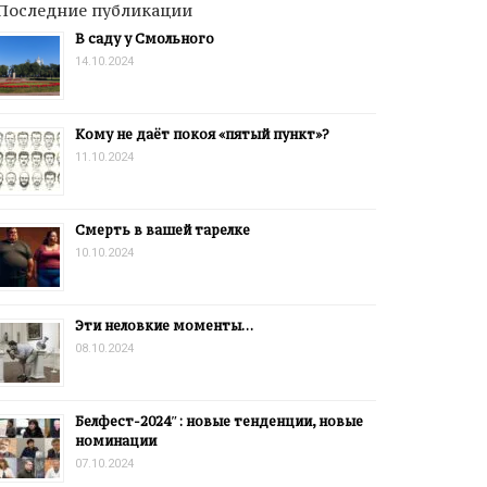
Последние публикации
В саду у Смольного
14.10.2024
Кому не даёт покоя «пятый пункт»?
11.10.2024
Смерть в вашей тарелке
10.10.2024
Эти неловкие моменты…
08.10.2024
Белфест-2024″: новые тенденции, новые
номинации
07.10.2024