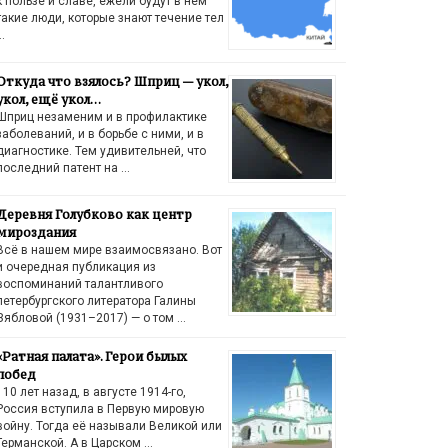
к пользе и славе, ежели будут в нём
такие люди, которые знают течение тел
…
Откуда что взялось? Шприц — укол,
укол, ещё укол…
Шприц незаменим и в профилактике
заболеваний, и в борьбе с ними, и в
диагностике. Тем удивительней, что
последний патент на …
Деревня Голубково как центр
мироздания
Всё в нашем мире взаимосвязано. Вот
и очередная публикация из
воспоминаний талантливого
петербургского литератора Галины
Зябловой (1931–2017) — о том …
«Ратная палата». Герои былых
побед
110 лет назад, в августе 1914-го,
Россия вступила в Первую мировую
войну. Тогда её называли Великой или
Германской. А в Царском …