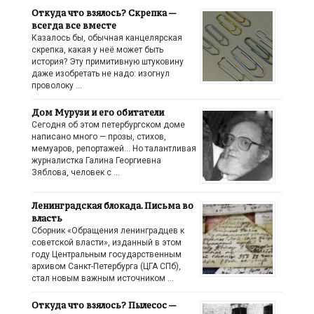
Откуда что взялось? Скрепка —
всегда все вместе
Казалось бы, обычная канцелярская
скрепка, какая у неё может быть
история? Эту примитивную штуковину
даже изобретать не надо: изогнул
проволоку …
Дом Мурузи и его обитатели
Сегодня об этом петербургском доме
написано много — прозы, стихов,
мемуаров, репортажей… Но талантливая
журналистка Галина Георгиевна
Зяблова, человек с …
Ленинградская блокада. Письма во
власть
Сборник «Обращения ленинградцев к
советской власти», изданный в этом
году Центральным государственным
архивом Санкт-Петербурга (ЦГА СПб),
стал новым важным источником …
Откуда что взялось? Пылесос —