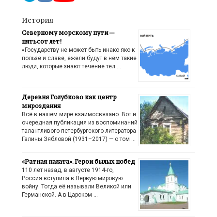
История
Северному морскому пути —
пятьсот лет!
«Государству не может быть инако яко к
пользе и славе, ежели будут в нём такие
люди, которые знают течение тел …
Деревня Голубково как центр
мироздания
Всё в нашем мире взаимосвязано. Вот и
очередная публикация из воспоминаний
талантливого петербургского литератора
Галины Зябловой (1931–2017) — о том …
«Ратная палата». Герои былых побед
110 лет назад, в августе 1914-го,
Россия вступила в Первую мировую
войну. Тогда её называли Великой или
Германской. А в Царском …