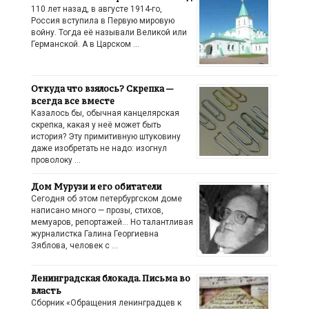
110 лет назад, в августе 1914-го,
Россия вступила в Первую мировую
войну. Тогда её называли Великой или
Германской. А в Царском …
Откуда что взялось? Скрепка —
всегда все вместе
Казалось бы, обычная канцелярская
скрепка, какая у неё может быть
история? Эту примитивную штуковину
даже изобретать не надо: изогнул
проволоку …
Дом Мурузи и его обитатели
Сегодня об этом петербургском доме
написано много — прозы, стихов,
мемуаров, репортажей… Но талантливая
журналистка Галина Георгиевна
Зяблова, человек с …
Ленинградская блокада. Письма во
власть
Сборник «Обращения ленинградцев к