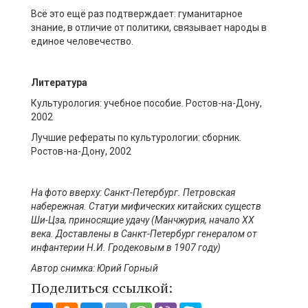
Всё это ещё раз подтверждает: гуманитарное
знание, в отличие от политики, связывает народы в
единое человечество.
Литература
Культурология: учебное пособие. Ростов-на-Дону,
2002
Лучшие рефераты по культурологии: сборник.
Ростов-на-Дону, 2002
На фото вверху:
Санкт-Петербург. Петровская
набережная. Статуи мифических китайских существ
Ши-
Цза
, приносящие удачу
(М
анчжурия, начало ХХ
века.
Доставлены в Санкт-Петербург генералом от
инфантерии Н.И.
Гродековым
в
1907
год
у)
Автор
снимка
:
Юрий Горный
Поделиться ссылкой: