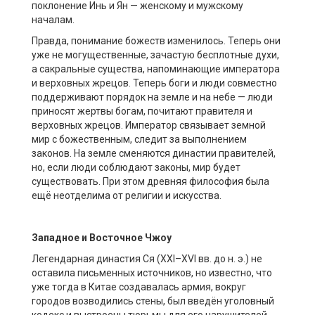
поклонение Инь и Ян — женскому и мужскому
началам.
Правда, понимание божеств изменилось. Теперь они
уже не могущественные, зачастую бесплотные духи,
а сакральные существа, напоминающие императора
и верховных жрецов. Теперь боги и люди совместно
поддерживают порядок на земле и на небе — люди
приносят жертвы богам, почитают правителя и
верховных жрецов. Император связывает земной
мир с божественным, следит за выполнением
законов. На земле сменяются династии правителей,
но, если люди соблюдают законы, мир будет
существовать. При этом древняя философия была
ещё неотделима от религии и искусства.
Западное
и Восточное
Чжоу
Легендарная династия Ся (XXI–XVI вв. до н. э.) не
оставила письменных источников, но известно, что
уже тогда в Китае создавалась армия, вокруг
городов возводились стены, был введён уголовный
кодекс и выстроены тюрьмы для его нарушителей.