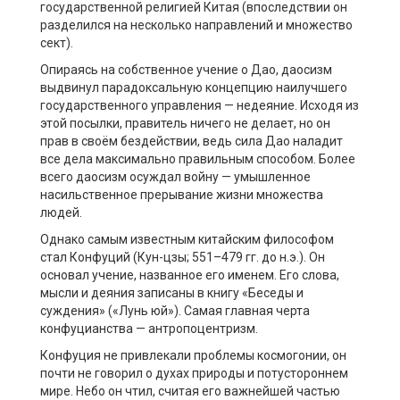
государственной религией Китая (впоследствии он
разделился на несколько направлений и множество
сект).
Опираясь на собственное учение о Дао, даосизм
выдвинул парадоксальную концепцию наилучшего
государственного управления — недеяние. Исходя из
этой посылки, правитель ничего не делает, но он
прав в своём бездействии, ведь сила Дао наладит
все дела максимально правильным способом. Более
всего даосизм осуждал войну — умышленное
насильственное прерывание жизни множества
людей.
Однако самым известным китайским философом
стал Конфуций (Кун-цзы; 551–479 гг. до н.э.). Он
основал учение, названное его именем. Его слова,
мысли и деяния записаны в книгу «Беседы и
суждения» («Лунь юй»). Самая главная черта
конфуцианства — антропоцентризм.
Конфуция не привлекали проблемы космогонии, он
почти не говорил о духах природы и потустороннем
мире. Небо он чтил, считая его важнейшей частью