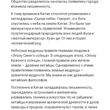
Общество разделилось на классы, появились города,
возникла письменность…
К тому времени в Китае относятся упоминания о
легендарных «Сынах неба». Говорят, что боги
спустились с неба на землю Китая. Это были три
императора и пять правителей. Упоминаются
полулегендарный прародитель всех людей Фуси и
«жёлтый император» Хуан-ди. От них и пошёл
человеческий род.
Небесные мудрецы правили первыми людьми в
«Эпоху Синего солнца». В следующую эпоху, «Эпоху
Красного солнца», страной правили уже жители
земли — древние китайцы. Одновременно с этими
правителями появились земные мудрецы —
хранители мудрости. Мы знаем их как древнейших
китайских философов.
Постепенно в Китае складывалась письменность,
зарождались астрономия и математика,
развивались техника и искусства. Но не забывали
китайцы и верования архаической древности в духов
природы и предков, сохраняли культ героев, а также