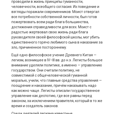
проводили в жизнь принципы гуманности,
человечности, всеобщего согласия. Их поведение и
взгляды поражали современников. Моист отвергал
все потребности собственной личности, был готов
пожертвовать всем ради блага большинства,
достижения справедливости для всех. Моист с
радостью жертвовал свою жизнь ради блага
руководителя своей философской школы, мог убить
единственного горячо любимого сына в наказание за
зло, причиненное постороннему.
Ещё одно философское учение Древнего Китая —
легизм, возникшее в IV–III вв. до н.э. Легисты большое
внимание уделяли политике, а именно — управлению
государством. Они считали политику, не
совместимой с общечеловеческой гуманной
моралью, учили, что главные средства управления —
поощрение и наказание, причём наказывать надо
как можно чаще. Легисты описали государственное
управление как деспотию, где все равны перед
законом, за исключением правителя, который в то же
время и создатель законов.
Среди деятелей легизма известные