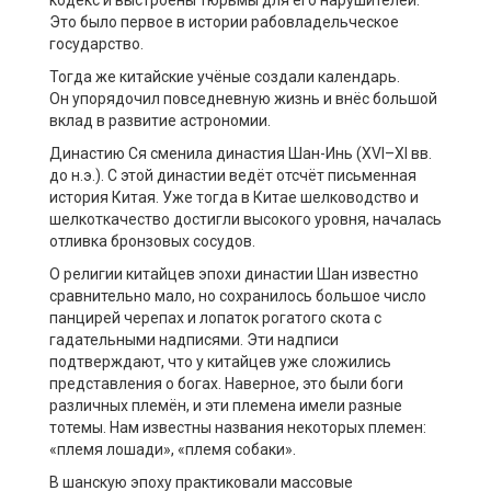
Это было первое в истории рабовладельческое
государство.
Тогда же китайские учёные создали календарь.
Он упорядочил повседневную жизнь и внёс большой
вклад в развитие астрономии.
Династию Ся сменила династия Шан-Инь (XVI–XI вв.
до н.э.). С этой династии ведёт отсчёт письменная
история Китая. Уже тогда в Китае шелководство и
шелкоткачество достигли высокого уровня, началась
отливка бронзовых сосудов.
О религии китайцев эпохи династии Шан известно
сравнительно мало, но сохранилось большое число
панцирей черепах и лопаток рогатого скота с
гадательными надписями. Эти надписи
подтверждают, что у китайцев уже сложились
представления о богах. Наверное, это были боги
различных племён, и эти племена имели разные
тотемы. Нам известны названия некоторых племен:
«племя лошади», «племя собаки».
В шанскую эпоху практиковали массовые