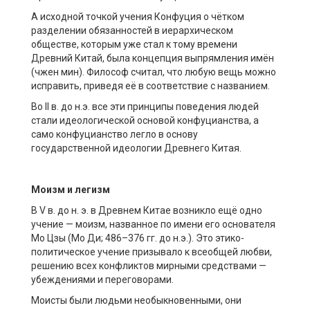
А исходной точкой учения Конфуция о чётком
разделении обязанностей в иерархическом
обществе, которым уже стал к тому времени
Древний Китай, была концепция выпрямления имён
(чжен мин). Философ считал, что любую вещь можно
исправить, приведя её в соответствие с названием.
Во II в. до н.э. все эти принципы поведения людей
стали идеологической основой конфуцианства, а
само конфуцианство легло в основу
государственной идеологии Древнего Китая.
Моизм
и
легизм
В V в. до н. э. в Древнем Китае возникло ещё одно
учение — моизм, названное по имени его основателя
Мо Цзы (Мо Ди; 486–376 гг. до н.э.). Это этико-
политическое учение призывало к всеобщей любви,
решению всех конфликтов мирными средствами —
убеждениями и переговорами.
Моисты были людьми необыкновенными, они