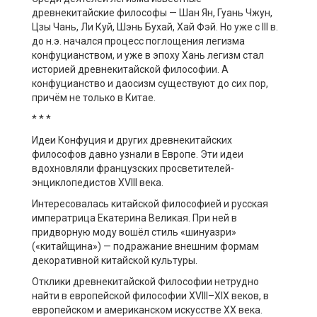
древнекитайские философы — Шан Ян, Гуань Чжун,
Цзы Чань, Ли Куй, Шэнь Бухай, Хай Фэй. Но уже с III в.
до н.э. начался процесс поглощения легизма
конфуцианством, и уже в эпоху Хань легизм стал
историей древнекитайской философии. А
конфуцианство и даосизм существуют до сих пор,
причём не только в Китае.
* * *
Идеи Конфуция и других древнекитайских
философов давно узнали в Европе. Эти идеи
вдохновляли французских просветителей-
энциклопедистов XVIII века.
Интересовалась китайской философией и русская
императрица Екатерина Великая. При ней в
придворную моду вошёл стиль «шинуазри»
(«китайщина») — подражание внешним формам
декоративной китайской культуры.
Отклики древнекитайской Философии нетрудно
найти в европейской философии XVIII–XIX веков, в
европейском и американском искусстве ХХ века.