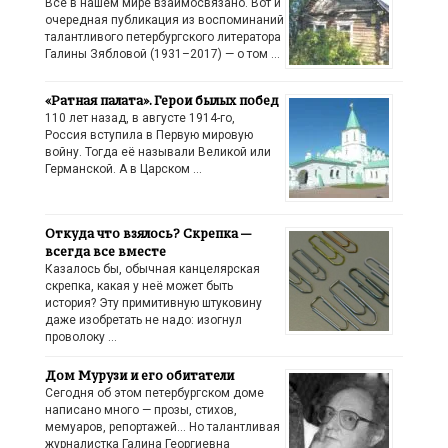
Всё в нашем мире взаимосвязано. Вот и
очередная публикация из воспоминаний
талантливого петербургского литератора
Галины Зябловой (1931–2017) — о том …
«Ратная палата». Герои былых побед
110 лет назад, в августе 1914-го,
Россия вступила в Первую мировую
войну. Тогда её называли Великой или
Германской. А в Царском …
Откуда что взялось? Скрепка —
всегда все вместе
Казалось бы, обычная канцелярская
скрепка, какая у неё может быть
история? Эту примитивную штуковину
даже изобретать не надо: изогнул
проволоку …
Дом Мурузи и его обитатели
Сегодня об этом петербургском доме
написано много — прозы, стихов,
мемуаров, репортажей… Но талантливая
журналистка Галина Георгиевна