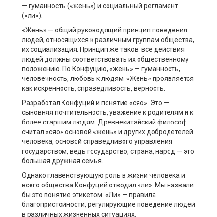
— гуманность («жень») и социальный регламент
(«ли»).
«Жень» — общий руководящий принцип поведения
людей, относящихся к различным группам общества,
их социализация. Принцип же таков: все действия
людей должны соответствовать их общественному
положению. По Конфуцию, «жень» — гуманность,
человечность, любовь к людям. «Жень» проявляется
как искренность, справедливость, верность.
Разработал Конфуций и понятие «сяо». Это —
сыновняя почтительность, уважение к родителям и к
более старшим людям. Древнекитайский философ
считал «сяо» основой «жень» и других добродетелей
человека, основой справедливого управления
государством, ведь государство, страна, народ — это
большая дружная семья.
Однако главенствующую роль в жизни человека и
всего общества Конфуций отводил «ли». Мы назвали
бы это понятие этикетом. «Ли» — правила
благопристойности, регулирующие поведение людей
в различных жизненных ситуациях.