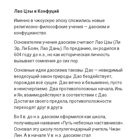
Лао
Цзы
и Конфуций
Именно в чжоускую эпоху сложились новые
религиозно-философские учения — даосизм и
конфуцианство.
Основателем учения даосизм считают Лао Цзы (Ли
Эр, Ли Боян, Лао Дань). По преданию, он родился в
604 году до н.э., но как историческая личность
вызывает сомнения до сих пор.
Основные идеи даосизма таковы: Дао — невидимый
вездесущий закон природы. Дао бездействует,
порождая всё сущее. Дао вечно и безымянно, пусто
и неисчерпаемо. Два противоположных начала, Инь
и Ян, взаимодействуют в соответствии с Дао.
Достигая своего предела, противоположности
переходят друг в друга.
Во II в. до н.э. даосизм оформился как школа,
получившая название «Путь небесных наставников».
Основал эту школу полулегендарный учитель Чжан
Лин. А в начале V в. н.э. даосизм стал