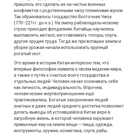
пришлось это сделать из-за частых военных
конфликтов с родственными чжоу племенами жунов.
Так образовалось государство Восточная Чжоу
(770–221гг. до н.э.). На смену рабовладельческому
строю приходил феодализм. Китайцы научились
выплавлять металл, изготавливать топоры, плуги,
другие орудия труда. Тогда же при вспашке земли и
уборке урожая начали использовать крупный
рогатый скот.
Это время в истории Китая интересно тем, что
впервые философия заявила о своём видении мира,
а также о путях к счастью всего государства и
отдельных людей. Человек начал осознавать себя
как личность, индивидуальность. Впрочем,
человеческие жертвоприношения ещё
практиковались. Богатые захоронения людей
знатных и даже людей среднего достатка позволяют
делать выводы об устоявшейся в Китае вере в
загробную жизнь, в которой человека окружают
привычные ему на земле вещи — пища, одежда,
инструменты, оружие, косметика, слуги, рабы…