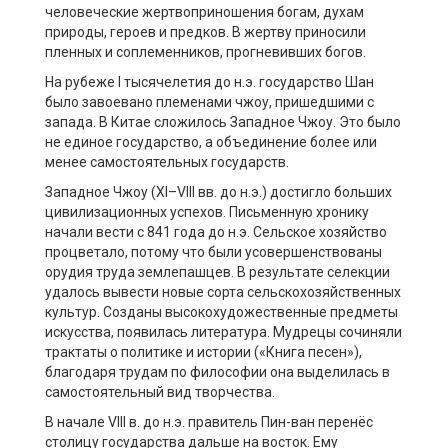
человеческие жертвоприношения богам, духам
природы, героев и предков. В жертву приносили
пленных и соплеменников, прогневивших богов.
На рубеже I тысячелетия до н.э. государство Шан
было завоевано племенами чжоу, пришедшими с
запада. В Китае сложилось Западное Чжоу. Это было
не единое государство, а объединение более или
менее самостоятельных государств.
Западное Чжоу (XI–VIII вв. до н.э.) достигло больших
цивилизационных успехов. Письменную хронику
начали вести с 841 года до н.э. Сельское хозяйство
процветало, потому что были усовершенствованы
орудия труда землепашцев. В результате селекции
удалось вывести новые сорта сельскохозяйственных
культур. Созданы высокохудожественные предметы
искусства, появилась литература. Мудрецы сочиняли
трактаты о политике и истории («Книга песен»),
благодаря трудам по философии она выделилась в
самостоятельный вид творчества.
В начале VIII в. до н.э. правитель Пин-ван перенёс
столицу государства дальше на восток. Ему