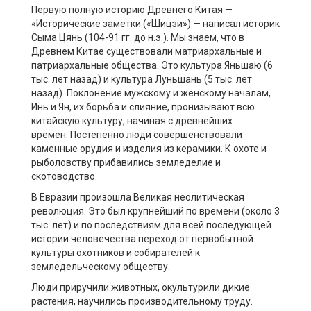
Первую полную историю Древнего Китая —
«Исторические заметки («Шицзи») — написал историк
Сыма Цянь (104-91 гг. до н.э.). Мы знаем, что в
Древнем Китае существовали матриархальные и
патриархальные общества. Это культура Яньшаю (6
тыс. лет назад) и культура Луньшань (5 тыс. лет
назад). Поклонение мужскому и женскому началам,
Инь и Ян, их борьба и слияние, пронизывают всю
китайскую культуру, начиная с древнейших
времен. Постепенно люди совершенствовали
каменные орудия и изделия из керамики. К охоте и
рыболовству прибавились земледелие и
скотоводство.
В Евразии произошла Великая неолитическая
революция. Это был крупнейший по времени (около 3
тыс. лет) и по последствиям для всей последующей
истории человечества переход от первобытной
культуры охотников и собирателей к
земледельческому обществу.
Люди приручили животных, окультурили дикие
растения, научились производительному труду.