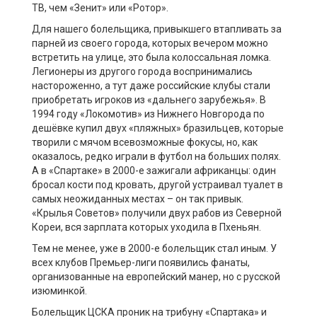
ТВ, чем «Зенит» или «Ротор».
Для нашего болельщика, привыкшего втапливать за
парней из своего города, которых вечером можно
встретить на улице, это была колоссальная ломка.
Легионеры из другого города воспринимались
настороженно, а тут даже российские клубы стали
приобретать игроков из «дальнего зарубежья». В
1994 году «Локомотив» из Нижнего Новгорода по
дешёвке купил двух «пляжных» бразильцев, которые
творили с мячом всевозможные фокусы, но, как
оказалось, редко играли в футбол на больших полях.
А в «Спартаке» в 2000-е зажигали африканцы: один
бросал кости под кровать, другой устраивал туалет в
самых неожиданных местах – он так привык.
«Крылья Советов» получили двух рабов из Северной
Кореи, вся зарплата которых уходила в Пхеньян.
Тем не менее, уже в 2000-е болельщик стал иным. У
всех клубов Премьер-лиги появились фанаты,
организованные на европейский манер, но с русской
изюминкой.
Болельщик ЦСКА проник на трибуну «Спартака» и