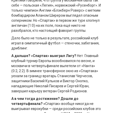
Критики говорили, что группа у москвичей была так
себе — польская «Легия», норвежский «Русенборг». И
только чемпион Англии «Блэкберн Роверс» с метким
бомбардиром Аланом Ширером выглядел опасным
соперником. Но «Спартак» в первом же туре хлопнул
англичан (1:0) на их поле, пока ещё никто не
разобрался, кто настоящий фаворит группы.
Дело было не только в результате, российский клуб
играл в симпатичный футбол — стеночки, забегания,
дриблинг.
А дальше? «Спартак» выиграл Лигу?
Нет. Главный
клубный турнир Европы возобновился по весне, и
москвичи в четвертьфинале вылетели от «Нанта»
(0:2, 2:2). В зимнее трансферное окно из «Спартака»
уехали за границу вратарь Станислав Черчесов,
защитники Василий Кульков и Виктор Онопко,
нападающие Николай Писарев и Сергей Юран,
завершил карьеру ветеран Сергей Родионов.
А в чем тогда достижение? Дошли до
четвертьфинала? «
Спартак» вообще никогда не
выигрывал еврокубки — среди российских клубов это