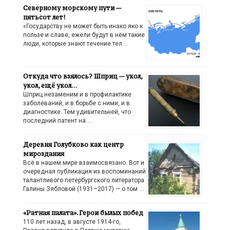
Северному морскому пути —
пятьсот лет!
«Государству не может быть инако яко к
пользе и славе, ежели будут в нём такие
люди, которые знают течение тел …
Откуда что взялось? Шприц — укол,
укол, ещё укол…
Шприц незаменим и в профилактике
заболеваний, и в борьбе с ними, и в
диагностике. Тем удивительней, что
последний патент на …
Деревня Голубково как центр
мироздания
Всё в нашем мире взаимосвязано. Вот и
очередная публикация из воспоминаний
талантливого петербургского литератора
Галины Зябловой (1931–2017) — о том …
«Ратная палата». Герои былых побед
110 лет назад, в августе 1914-го,