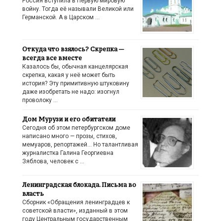
Россия вступила в Первую мировую
войну. Тогда её называли Великой или
Германской. А в Царском …
Откуда что взялось? Скрепка —
всегда все вместе
Казалось бы, обычная канцелярская
скрепка, какая у неё может быть
история? Эту примитивную штуковину
даже изобретать не надо: изогнул
проволоку …
Дом Мурузи и его обитатели
Сегодня об этом петербургском доме
написано много — прозы, стихов,
мемуаров, репортажей… Но талантливая
журналистка Галина Георгиевна
Зяблова, человек с …
Ленинградская блокада. Письма во
власть
Сборник «Обращения ленинградцев к
советской власти», изданный в этом
году Центральным государственным