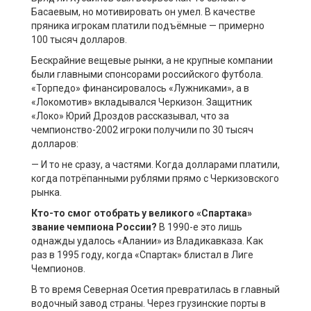
Басаевым, но мотивировать он умел. В качестве
пряника игрокам платили подъёмные — примерно
100 тысяч долларов.
Бескрайние вещевые рынки, а не крупные компании
были главными спонсорами российского футбола.
«Торпедо» финансировалось «Лужниками», а в
«Локомотив» вкладывался Черкизон. Защитник
«Локо» Юрий Дроздов рассказывал, что за
чемпионство-2002 игроки получили по 30 тысяч
долларов:
— И то не сразу, а частями. Когда долларами платили,
когда потрёпанными рублями прямо с Черкизовского
рынка.
Кто-то смог отобрать у великого «Спартака»
звание чемпиона России?
В 1990-е это лишь
однажды удалось «Алании» из Владикавказа. Как
раз в 1995 году, когда «Спартак» блистал в Лиге
Чемпионов.
В то время Северная Осетия превратилась в главный
водочный завод страны. Через грузинские порты в