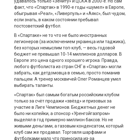
удавалось только «Зениту» и ЦСКА в 2000-е. Но сам
факт, что «Спартак» в 1990-е годы «шумел» в Европе,
обыгрывая «Реал», «Ливерпуль» и «Аякс», был чудом,
если знать, в каком состоянии пребывал
постсоветский футбол.
В «Спартаке» не то что не было иностранных
легионеров (за исключением украинца или таджика),
без которых немыслим топ-клуб, — весь годовой
бюджет не превышал 10-14 миллионов долларов. В
Европе это цена одного хорошего игрока. Правда,
любого футболиста из стран СНГ в «Спартак» могли
забрать, как детдомовца в семью, просто поманив
пальцем. А тренер москвичей Олег Романцев умел
выбирать таланты.
«Спартак» был самым богатым российским клубом
только за счёт продажи «звёзд» и призовых за
участие в Лиге Чемпионов. Бюджетных денег не
было ни копейки, а спонсор «Уренгойгазпром»
выделял в год примерно миллион баксов. Но не
живыми деньгами, а газовым конденсатом, который
клуб сам же продавал. Торговля шарфами и
футболками мало что приносила из-за