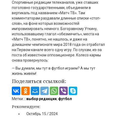
Спортивные редакции телеканалов, уже ставших
поголовно государственными, объединили в
вертикаль под названием «Матч ТВ». Там
комментаторам раздавали длинные списки «стоп-
слов», на фоне которых возможностей
импровизировать немного. Богоравному Уткину,
использовавшему глагол «обезмячить», места на
«Матч ТВ», понятно, не нашлось, и даже на
домашнем чемпионате мира 2018 года он отработал
на Первом канале всего одну игру. По слухам, из-за
поста об известном оппозиционере. Колесо кармы
снова провернулось:
— Вы думали, мы тут в футбол играем? А мы тут
жизнь живём!
Поделиться ссылкой:
Метки:
: выбор редакции
,
футбол
Рекомендуем:
Октябрь
15
/
2024