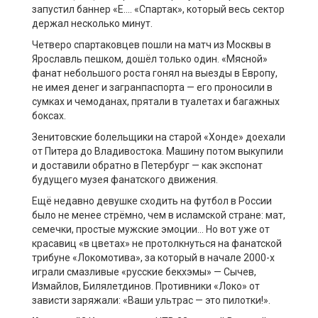
запустил баннер «Е…. «Спартак», который весь сектор
держал несколько минут.
Четверо спартаковцев пошли на матч из Москвы в
Ярославль пешком, дошёл только один. «Мясной»
фанат небольшого роста гонял на выезды в Европу,
не имея денег и загранпаспорта — его проносили в
сумках и чемоданах, прятали в туалетах и багажных
боксах.
Зенитовские болельщики на старой «Хонде» доехали
от Питера до Владивостока. Машину потом выкупили
и доставили обратно в Петербург — как экспонат
будущего музея фанатского движения.
Ещё недавно девушке сходить на футбол в России
было не менее стрёмно, чем в исламской стране: мат,
семечки, простые мужские эмоции… Но вот уже от
красавиц «в цветах» не протолкнуться на фанатской
трибуне «Локомотива», за который в начале 2000-х
играли смазливые «русские бекхэмы» — Сычев,
Измайлов, Билялетдинов. Противники «Локо» от
зависти заряжали: «Ваши ультрас — это пилотки!».