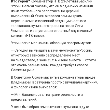
Кто герой?
Комментатор НТВ 23-летний Василий
Уткин. Нельзя сказать, что он в одиночку изменил
язык футбольного репортажа, но дерзкий
широколицый Уткин оказался самым ярким
персонажем в спортивной редакции частного
телеканала, купившего права на показ Лиги
Чемпионов и запустившего платный спутниковый
контент «НТВ-плюс».
Уткин легко мог начать обзорную программу так:
— Сегодня вы увидите матчи чемпионата России,
от которых зависело распределение мест
на пьедестале, в зоне УЕФА и зоне вылета — кстати,
это очень разные зоны, каждая требует своего
Солженицына.
В Советском Союзе маститые комментаторы вроде
Владимира Перетурина просто озвучивали картинку,
а филолог Уткин выгибался:
— Мяч балансировал на грани реальности и
представлений.
У него был образ симпатичного хулигана в духе