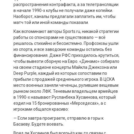
распространения контрафакта, а за телетрансляции
в начале 1990-х клубы не получали даже копейки.
Наоборот, каналы предлагали заплатить им, чтобы
матч той или иной команды показали.
Как вспоминают авторы Sports.ru, никакой стратегии
работы со спонсорами не существовало — всё
решалось стихийно и бессистемно. Профсоюзы ушли
из спорта, и все заводские команды остались без
финансирования. Даже РФС приходилось крутиться,
чтобы вывезти сборную на Евро. «Динамо» собирало
на своем стадионе концерты Майкла Джексона или
Deep Purple, каждый из которых сопоставим по
прибыли с продажей средненького игрока. В ЦСКА
место военных заняли чеченцы, рулившие вещевым
рынком около ЛФК. Теневым владельцем армейцев
в 1990-х называют Русланбека Хусаинова, который
ездил на 15 бронированных «Мерседесах», а с
игроками общался красиво:
— Если завтра проиграете, отправлю в горы к
Басаеву. Будете воевать.
Вряд ли Хусаинов был всерьёз как-то связан с