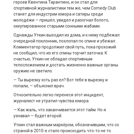
героев Квентина Тарантино, и он стал для
спортивной журналистики тем же, чем Comedy Club
станет для индустрии юмора и сатиры среди
молодёжи — пришёл, увидел и разогнал болото,
оккупированное старыми сонными жабами.
Однажды Уткин выходил из дома, и к нему подбежал
очередной поклонник, похлопал по спине и убежал.
Комментатор продолжил свой путь, пока прохожий
не сообщил, что из его спины торчит заточка. К
счастью, Уткин не обладал спортивным
телосложением и достать жизненно важные органы
оружию не светило.
— Ты вырезку хоть раз ел? Вот тебе в вырезку и
попали, — объяснил врач.
Относительно легко перенеся этот инцидент,
журналист не утратил чувства юмора:
— Как жаль, что заканчивается этот тайм. Но я
узнавал — будет второй.
Уткин стал важным маркёром, обозначившим, что со
страной в 2010-е стало происходить что-то не то.