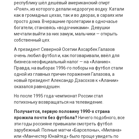
республику шёл дешёвый американский спирт
«Роял», из которого делали недорогую водку. Катали
как в громадных цехах, так и во дворах, в сараях или
просто дома. Вчерашние пролетарии в одночасье
богатели, становясь «водочниками». Девушки
мечтали выйти за них замуж, мальчики — открыть
собственный цех.
А президент Северной Осетии Ахсарбек Галазов
очень любил футбол и, как поговаривали, ввёл для
бизнеса неофициальный налог — на «Аланию».
Правда, на выборах 1996-го поборы на футбол стали
одной из главных причин поражения Галазова, а
новый президент Александр Дзасохов к «Алании»
оказался равнодушен.
Но после 1995 года чемпионат России стал
потихоньку возвращаться на телевидение.
Получается, первую половину 1990-х страна
прожила почти без футбола?
Ничего подобного, все
эти годы россияне привыкали смотреть футбол
зарубежный. Полные матчи «Барселоны», «Милана»
или «Манчестер Юнайтед» было проще увидеть по