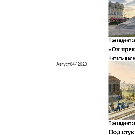
Президентск
«Он прек
Читать дал
Август
04
/
2020
Президентск
Под стук