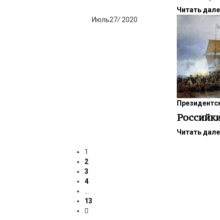
Читать дал
Июль
27
/
2020
Президентск
Российки
Читать дал
1
2
3
4
…
13