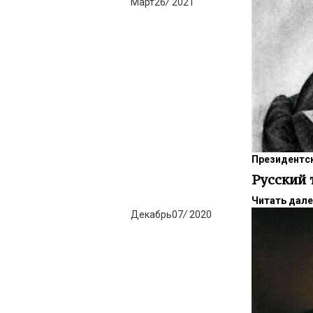
Март
26
/
2021
Президентск
Русский 
Читать дал
Декабрь
07
/
2020