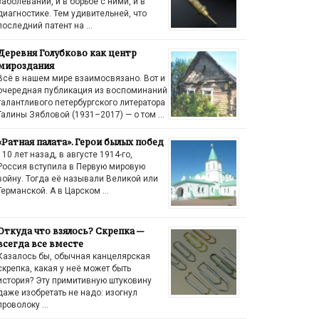
заболеваний, и в борьбе с ними, и в
диагностике. Тем удивительней, что
последний патент на …
Деревня Голубково как центр
мироздания
Всё в нашем мире взаимосвязано. Вот и
очередная публикация из воспоминаний
талантливого петербургского литератора
Галины Зябловой (1931–2017) — о том …
«Ратная палата». Герои былых побед
110 лет назад, в августе 1914-го,
Россия вступила в Первую мировую
войну. Тогда её называли Великой или
Германской. А в Царском …
Откуда что взялось? Скрепка —
всегда все вместе
Казалось бы, обычная канцелярская
скрепка, какая у неё может быть
история? Эту примитивную штуковину
даже изобретать не надо: изогнул
проволоку …