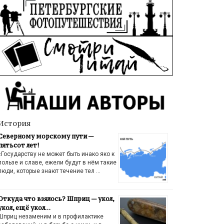
История
Северному морскому пути —
пятьсот лет!
«Государству не может быть инако яко к
пользе и славе, ежели будут в нём такие
люди, которые знают течение тел …
Откуда что взялось? Шприц — укол,
укол, ещё укол…
Шприц незаменим и в профилактике