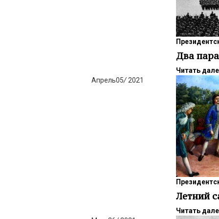
Президентск
Два пара
Читать дал
Апрель
05
/
2021
Президентск
Летний с
Читать дал