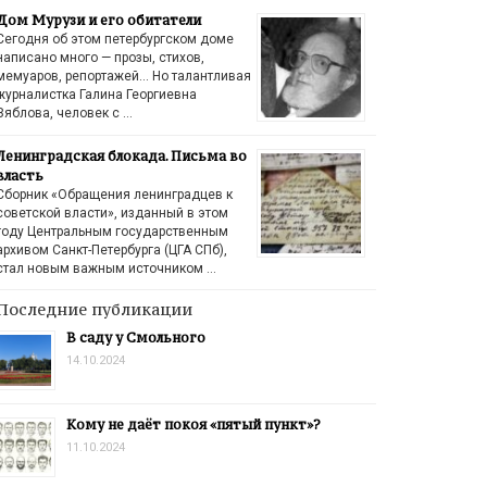
Дом Мурузи и его обитатели
Сегодня об этом петербургском доме
написано много — прозы, стихов,
мемуаров, репортажей… Но талантливая
журналистка Галина Георгиевна
Зяблова, человек с …
Ленинградская блокада. Письма во
власть
Сборник «Обращения ленинградцев к
советской власти», изданный в этом
году Центральным государственным
архивом Санкт-Петербурга (ЦГА СПб),
стал новым важным источником …
Последние публикации
В саду у Смольного
14.10.2024
Кому не даёт покоя «пятый пункт»?
11.10.2024