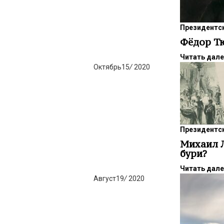
Президентск
Фёдор Тю
Читать дал
Октябрь
15
/
2020
Президентск
Михаил Л
бури?
Читать дал
Август
19
/
2020