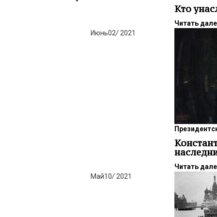
Кто унас
Читать дал
Июнь
02
/
2021
Президентск
Констант
наследн
Читать дал
Май
10
/
2021