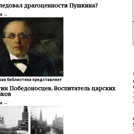
ледовал драгоценности Пушкина?
ее
→
ая библиотека представляет
ин Победоносцев. Воспитатель царских
иков
ее
→