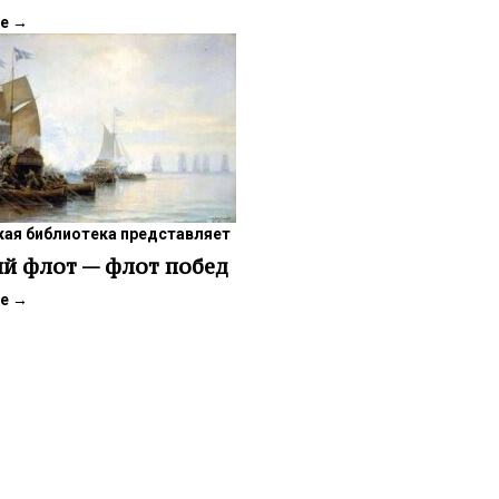
ее
→
ая библиотека представляет
й флот — флот побед
ее
→