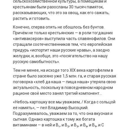
сельскохозяйственной культуры, а помещикам и
крестьянам были разосланы 30 тысяч памяток,
рассказывающих, что это за овощ, как его сажать,
растить и готовить.
Конечно, сперва опять не обошлось без бунтов.
Причём не только крестьянских — в роли тогдашних
«антиваксеров» выступила часть славянофилов. Они
стращали соотечественников тем, что европейская
придурь «испортит наши русские нравы», а заодно
желудки, и, вообще, это «посягательство на нашу
русскую самобытность».
Тем не менее, на исходе того XIX века картофелем в
стране было засеяно уже 1,5 млн. га, и старая русская
поговорка «хлеб да каша — пища наша» утеряла свою
актуальность, поскольку в повседневном народном
рационе своё место занял третий компонент…
«Небось картошку все мы уважаем, / Когда с сольцой
её намять», — пел Владимир Высоцкий.
Подразумевалось, уважаем за то, что она вкусная и
сытная. Однако картошка к тому же богата
витаминами — в ней и B₁, и B₂, и B₃, и B₆, и B₉, и С