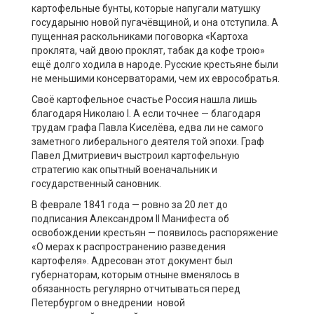
картофельные бунты, которые напугали матушку
государыню новой пугачёвщиной, и она отступила. А
пущенная раскольниками поговорка «Картоха
проклята, чай двою проклят, табак да кофе трою»
ещё долго ходила в народе. Русские крестьяне были
не меньшими консерваторами, чем их еврособратья.
Своё картофельное счастье Россия нашла лишь
благодаря Николаю I. А если точнее — благодаря
трудам графа Павла Киселёва, едва ли не самого
заметного либерального деятеля той эпохи. Граф
Павел Дмитриевич выстроил картофельную
стратегию как опытный военачальник и
государственный сановник.
В феврале 1841 года — ровно за 20 лет до
подписания Александром II Манифеста об
освобождении крестьян — появилось распоряжение
«О мерах к распространению разведения
картофеля». Адресован этот документ был
губернаторам, которым отныне вменялось в
обязанность регулярно отчитываться перед
Петербургом о внедрении новой