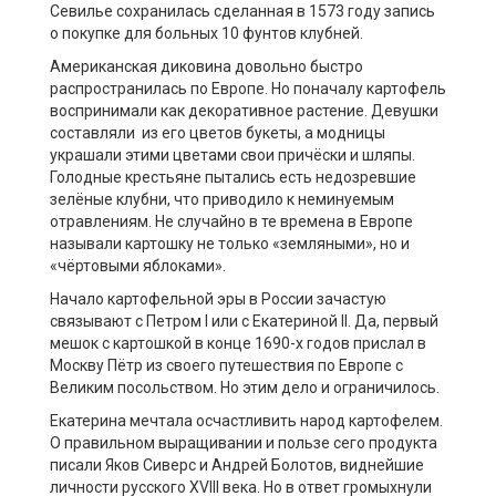
Севилье сохранилась сделанная в 1573 году запись
о покупке для больных 10 фунтов клубней.
Американская диковина довольно быстро
распространилась по Европе. Но поначалу картофель
воспринимали как декоративное растение. Девушки
составляли из его цветов букеты, а модницы
украшали этими цветами свои причёски и шляпы.
Голодные крестьяне пытались есть недозревшие
зелёные клубни, что приводило к неминуемым
отравлениям. Не случайно в те времена в Европе
называли картошку не только «земляными», но и
«чёртовыми яблоками».
Начало картофельной эры в России зачастую
связывают с Петром I или с Екатериной II. Да, первый
мешок с картошкой в конце 1690-х годов прислал в
Москву Пётр из своего путешествия по Европе с
Великим посольством. Но этим дело и ограничилось.
Екатерина мечтала осчастливить народ картофелем.
О правильном выращивании и пользе сего продукта
писали Яков Сиверс и Андрей Болотов, виднейшие
личности русского XVIII века. Но в ответ громыхнули