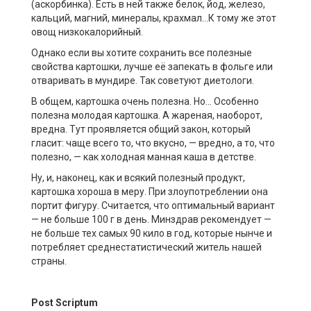
(аскорбинка). Есть в ней также белок, йод, железо,
кальций, магний, минералы, крахмал…К тому же этот
овощ низкокалорийный.
Однако если вы хотите сохранить все полезные
свойства картошки, лучше её запекать в фольге или
отваривать в мундире. Так советуют диетологи.
В общем, картошка очень полезна. Но… Особенно
полезна молодая картошка. А жареная, наоборот,
вредна. Тут проявляется общий закон, который
гласит: чаще всего то, что вкусно, — вредно, а то, что
полезно, — как холодная манная каша в детстве.
Ну, и, наконец, как и всякий полезный продукт,
картошка хороша в меру. При злоупотреблении она
портит фигуру. Считается, что оптимальный вариант
— не больше 100 г в день. Минздрав рекомендует —
не больше тех самых 90 кило в год, которые нынче и
потребляет среднестатистический житель нашей
страны.
Post
Scriptum