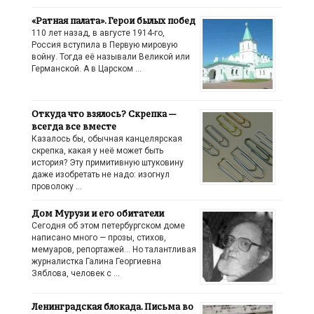
«Ратная палата». Герои былых побед
110 лет назад, в августе 1914-го,
Россия вступила в Первую мировую
войну. Тогда её называли Великой или
Германской. А в Царском …
Откуда что взялось? Скрепка —
всегда все вместе
Казалось бы, обычная канцелярская
скрепка, какая у неё может быть
история? Эту примитивную штуковину
даже изобретать не надо: изогнул
проволоку …
Дом Мурузи и его обитатели
Сегодня об этом петербургском доме
написано много — прозы, стихов,
мемуаров, репортажей… Но талантливая
журналистка Галина Георгиевна
Зяблова, человек с …
Ленинградская блокада. Письма во