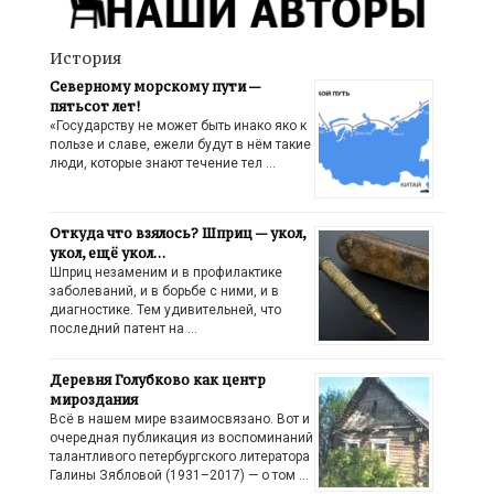
История
Северному морскому пути —
пятьсот лет!
«Государству не может быть инако яко к
пользе и славе, ежели будут в нём такие
люди, которые знают течение тел …
Откуда что взялось? Шприц — укол,
укол, ещё укол…
Шприц незаменим и в профилактике
заболеваний, и в борьбе с ними, и в
диагностике. Тем удивительней, что
последний патент на …
Деревня Голубково как центр
мироздания
Всё в нашем мире взаимосвязано. Вот и
очередная публикация из воспоминаний
талантливого петербургского литератора
Галины Зябловой (1931–2017) — о том …