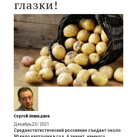
глазки!
Сергей Ачильдиев
Декабрь
23
/
2021
Среднестатистический р
оссиянин съедает около
90 кило картошки в год.
А значит,
намного