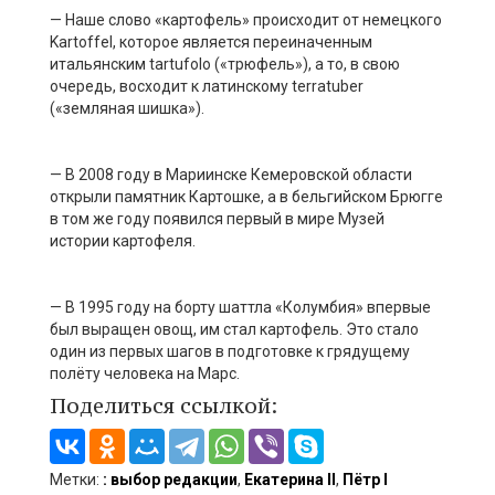
— Наше слово «картофель» происходит от немецкого
Kartoffel, которое является переиначенным
итальянским tartufolo («трюфель»), а то, в свою
очередь, восходит к латинскому terratuber
(«земляная шишка»).
— В 2008 году в Мариинске Кемеровской области
открыли памятник Картошке, а в бельгийском Брюгге
в том же году появился первый в мире Музей
истории картофеля.
— В 1995 году на борту шаттла «Колумбия» впервые
был выращен овощ, им стал картофель. Это стало
один из первых шагов в подготовке к грядущему
полёту человека на Марс.
Поделиться ссылкой:
Метки:
: выбор редакции
,
Екатерина II
,
Пётр I