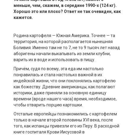
меньше, чем
, скажем,
в с
е
редине 1990-х (124 кг).
Хорошо это или
плохо
?
Ответ
не так
очевиден, как
кажется
.
Родина картофеля — Южная Америка. Точнее — та
территория, на которой располагается нынешняя
Боливия. Именно там не то 7, не то 9 тысяч лет назад
аборигены начали выкапывать из земли клубни,
варить их в воде и использовать в пищу.
Причём, судя по всему, эта еда им настолько
понравилась и стала настолько важной в их
индейской жизни, что они поклонялись картофелю
как божеству. Древние американцы, как полагают
историки, даже приняли за основную единицу
времени (вроде нашего часа) время, необходимое,
чтобы отварить порцию картошки.
Отсталые европейцы познакомились с картофелем
только в начале второй половины XVI века, после
того, как испанцы привезли его из Перу. В расходной
книге госпиталя Крови Иисусовой в