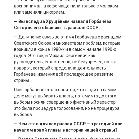
воспринимал, а кофе чаще пили только с молоком
или заменяли цикорием.
— Вы вслед за Хрущёвым назвали Горбачёва.
Сегодня его обвиняют в развале СССР.
— Да, многие связывают имя Горбачёва с распадом
Советского Союза и множеством проблем, которые
возникли в конце 1980-х и в самом начале 1990-х
годов. Это так, и Михаил Сергеевич как
руководитель, естественно, не безупречен, но тот
поворот, который определила деятельность
Горбачёва, изменил всё последующее развитие
страны.
При Горбачёве стало понятно, что люди на самом
деле могут выбирать власть, потому что до этого
выборы носили совершенно фиктивный характер —
это была процедура голосования, но не процедура
выборов.
— Чем стал для вас распад СССР — трагедией или
началом новой главы в истории нашей страны?