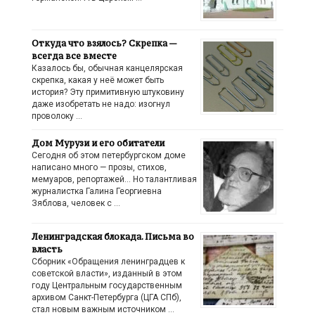
Откуда что взялось? Скрепка —
всегда все вместе
Казалось бы, обычная канцелярская
скрепка, какая у неё может быть
история? Эту примитивную штуковину
даже изобретать не надо: изогнул
проволоку …
Дом Мурузи и его обитатели
Сегодня об этом петербургском доме
написано много — прозы, стихов,
мемуаров, репортажей… Но талантливая
журналистка Галина Георгиевна
Зяблова, человек с …
Ленинградская блокада. Письма во
власть
Сборник «Обращения ленинградцев к
советской власти», изданный в этом
году Центральным государственным
архивом Санкт-Петербурга (ЦГА СПб),
стал новым важным источником …