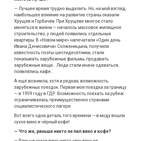
— Лучшее время трудно выделить. Но, на мой взгляд,
наибольшее влияние на развитие страны оказали
Хрущёв и Горбачёв. При Хрущёве многое стало
меняться в жизни — началось массовое жилищное
строительство, у людей появились отдельные
квартиры. В «Новом мире» напечатали «Один день
Ивана Денисовича» Солженицына, получили
известность поэты-шестидесятники, стали
показывать зарубежные фильмы, продавать
зарубежные вещи… Люди стали иначе одеваться,
появлялись кафе…
А ещё возникла, хотя и редкая, возможность
зарубежных поездок. Первая моя поездка за границу
— в 1959 году в ГДР. Возможность поехать за рубеж
ограничивалась преимущественно странами
социалистического лагеря.
Вот всего одна деталь того времени — в моду вошли
сухое вино и чёрный кофе!
— Что же, раньше никто не пил вино и кофе?
— Раньше сухое вино никто серьёзно не