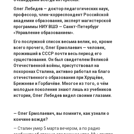
Олег Лебедев — доктор педагогических наук,
профессор, член-корреспондент Российской
академии образования, эксперт магистерской
программы НИУ ВШЭ — Санкт-Петербург
«Управление образованием».
Его послужной список весьма велик, но, кроме
всего прочего, Олег
Ермолаевич
— человек,
проживший в СССР почти весь период его
существования. Он был свидетелем Вел
икой
Отечественной войны, присутствовал на
похоронах Сталина, активно работал на благо
отечественного образования при Хрущёве,
Брежневе и Горбачёве. Многое из того, о чём
молодые поколения знают лишь из учебников
истории, Олег Лебедев видел своими глазами.
— Олег
Ермолаевич
, в
ы помните, как узнали о
кончине вождя?
— Сталин умер 5 марта вечером, а по радио