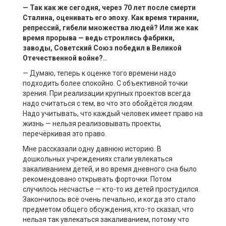
— Так как же сегодня, через 70 лет после смерти
Сталина, оценивать его эпоху. Как время тирании,
репрессий, гибели множества людей? Или
же
как
время прорыва — ведь строились фабрики,
заводы, Советский Союз победил в Великой
Отечественной войне?..
— Думаю, теперь к оценке того времени надо
подходить более спокойно. С объективной точки
зрения. При реализации крупных проектов всегда
надо считаться с тем, во что это обойдётся людям.
Надо учитывать, что каждый человек имеет право на
жизнь — нельзя реализовывать проекты,
перечёркивая это право.
Мне рассказали одну давнюю историю. В
дошкольных учреждениях стали увлекаться
закаливанием детей, и во время дневного сна было
рекомендовано открывать форточки. Потом
случилось несчастье — кто-то из детей простудился.
Закончилось всё очень печально, и когда это стало
предметом общего обсуждения, кто-то сказал, что
нельзя так увлекаться закаливанием, потому что