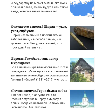
«Государству не может быть инако яко к
пользе и славе, ежели будут в нём такие
люди, которые знают течение тел …
Откуда что взялось? Шприц — укол,
укол, ещё укол…
Шприц незаменим и в профилактике
заболеваний, и в борьбе с ними, и в
диагностике. Тем удивительней, что
последний патент на …
Деревня Голубково как центр
мироздания
Всё в нашем мире взаимосвязано. Вот и
очередная публикация из воспоминаний
талантливого петербургского литератора
Галины Зябловой (1931–2017) — о том …
«Ратная палата». Герои былых побед
110 лет назад, в августе 1914-го,
Россия вступила в Первую мировую
войну. Тогда её называли Великой или
Германской. А в Царском …