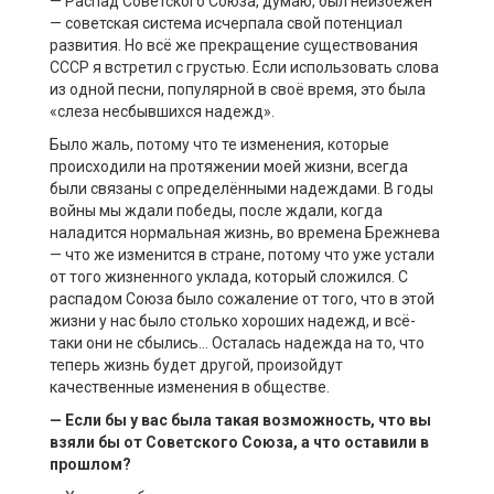
— Распад Советского Союза, думаю, был неизбежен
— советская система исчерпала свой потенциал
развития. Но всё же прекращение существования
СССР я встретил с грустью. Если использовать слова
из одной песни, популярной в своё время, это была
«слеза несбывшихся надежд».
Было жаль, потому что те изменения, которые
происходили на протяжении моей жизни, всегда
были связаны с определёнными надеждами. В годы
войны мы ждали победы, после ждали, когда
наладится нормальная жизнь, во времена Брежнева
— что же изменится в стране, потому что уже устали
от того жизненного уклада, который сложился. С
распадом Союза было сожаление от того, что в этой
жизни у нас было столько хороших надежд, и всё-
таки они не сбылись… Осталась надежда на то, что
теперь жизнь будет другой, произойдут
качественные изменения в обществе.
— Если бы у вас была такая возможность, что вы
взяли бы от Советского Союза, а что оставили в
прошлом?