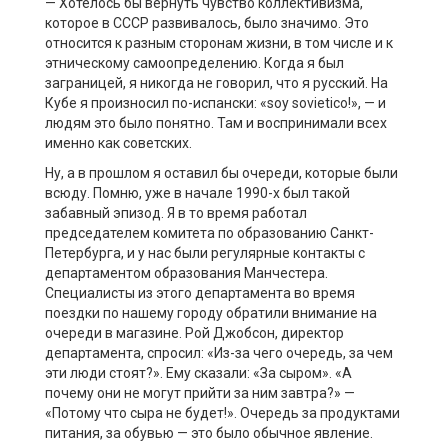
— Хотелось бы вернуть чувство коллективизма,
которое в СССР развивалось, было значимо. Это
относится к разным сторонам жизни, в том числе и к
этническому самоопределению. Когда я был
заграницей, я никогда не говорил, что я русский. На
Кубе я произносил по-испански: «soy sovietico!», — и
людям это было понятно. Там и воспринимали всех
именно как советских.
Ну, а в прошлом я оставил бы очереди, которые были
всюду. Помню, уже в начале 1990-х был такой
забавный эпизод. Я в то время работал
председателем комитета по образованию Санкт-
Петербурга, и у нас были регулярные контакты с
департаментом образования Манчестера.
Специалисты из этого департамента во время
поездки по нашему городу обратили внимание на
очереди в магазине. Рой Джобсон, директор
департамента, спросил: «Из-за чего очередь, за чем
эти люди стоят?». Ему сказали: «За сыром». «А
почему они не могут прийти за ним завтра?» —
«Потому что сыра не будет!». Очередь за продуктами
питания, за обувью — это было обычное явление.