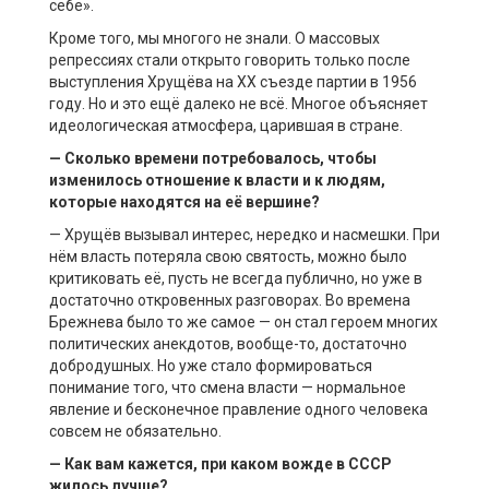
себе».
Кроме того, мы многого не знали. О массовых
репрессиях стали открыто говорить только после
выступления Хрущёва на ХХ съезде партии в 1956
году. Но и это ещё далеко не всё. Многое объясняет
идеологическая атмосфера, царившая в стране.
— Сколько времени потребовалось, чтобы
изменилось отношение к власти и к людям,
которые находятся на её вершине?
— Хрущёв вызывал интерес, нередко и насмешки. При
нём власть потеряла свою святость, можно было
критиковать её, пусть не всегда публично, но уже в
достаточно откровенных разговорах. Во времена
Брежнева было то же самое — он стал героем многих
политических анекдотов, вообще-то, достаточно
добродушных. Но уже стало формироваться
понимание того, что смена власти — нормальное
явление и бесконечное правление одного человека
совсем не обязательно.
— Как вам кажется, при каком вожде в СССР
жилось лучше?