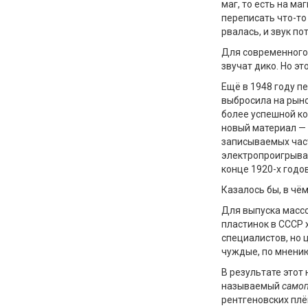
маг, то есть на м
переписать что-то
рвалась, и звук по
Для современного
звучат дико. Но эт
Ещё в 1948 году п
выбросила на рыно
более успешной к
новый материал — 
записываемых част
электропроигрыват
конце 1920-х годов
Казалось бы, в чё
Для выпуска масс
пластинок в СССР 
специалистов, но 
чуждые, по мнению
В результате этот
называемый
само
рентгеновских плё