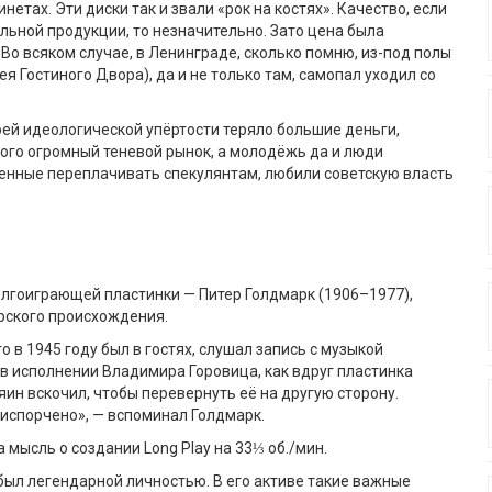
нетах. Эти диски так и звали «рок на костях». Качество, если
льной продукции, то незначительно. Зато цена была
Во всяком случае, в Ленинграде, сколько помню, из-под полы
ея Гостиного Двора), да и не только там, самопал уходил со
оей идеологической упёртости теряло большие деньги,
того огромный теневой рынок, а молодёжь да и люди
енные переплачивать спекулянтам, любили советскую власть
лгоиграющей пластинки — Питер Голдмарк (1906–1977),
рского происхождения.
о в 1945 году был в гостях, слушал запись с музыкой
в исполнении Владимира Горовица, как вдруг пластинка
яин вскочил, чтобы перевернуть её на другую сторону.
испорчено», — вспоминал Голдмарк.
а мысль о создании Long Play на 33⅓ об./мин.
ыл легендарной личностью. В его активе такие важные