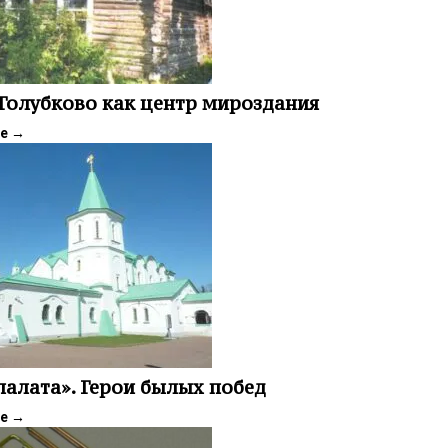
Голубково как центр мироздания
ее
→
палата». Герои былых побед
ее
→