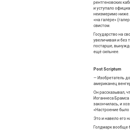
рентгеновских каби
и уступало официа
неизмеримо ниже. 
«на галёре» (галер
свистом.
Государство на св
увеличивая и без 
постарше, вынужд
ещё сильнее.
Post
Scriptum
— Изобретатель до
американец венге
Он рассказывал, чт
Иоганнеса Брамса 
закончилась, и хоз
«Настроение было 
Это и навело его н
Голдмарк вообще б