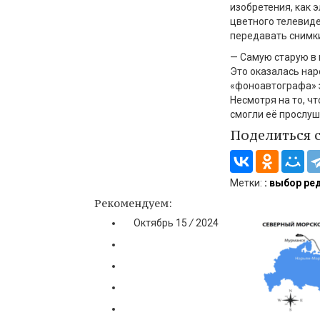
изобретения, как 
цветного телевиде
передавать снимки
— Самую старую в 
Это оказалась наро
«фоноавтографа» 
Несмотря на то, ч
смогли её прослуш
Поделиться 
Метки:
: выбор ре
Рекомендуем:
Октябрь
15
/
2024