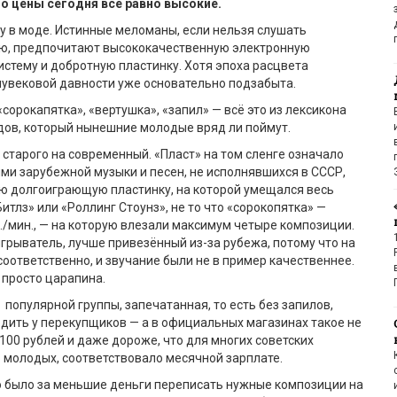
но цены
сегодня
всё
равно
высокие
.
 в моде. Истинные меломаны, если нельзя слушать
ю, предпочитают высококачественную электронную
тему и добротную пластинку. Хотя эпоха расцвета
лувековой давности уже основательно подзабыта.
 «сорокапятка», «вертушка», «запил» — всё это из лексикона
одов, который нынешние молодые вряд ли поймут.
о старого на современный. «Пласт» на том сленге означало
ями зарубежной музыки и песен, не исполнявшихся в СССР,
ю долгоиграющую пластинку, на которой умещался весь
итлз» или «Роллинг Стоунз», не то что «сорокопятка» —
б./мин., — на которую влезали максимум четыре композиции.
грыватель, лучше привезённый из-за рубежа, потому что на
 соответственно, и звучание были не в пример качественнее.
о просто царапина.
 популярной группы, запечатанная, то есть без запилов,
одить у перекупщиков — а в официальных магазинах такое не
100 рублей и даже дороже, что для многих советских
 молодых, соответствовало месячной зарплате.
о было за меньшие деньги переписать нужные композиции на