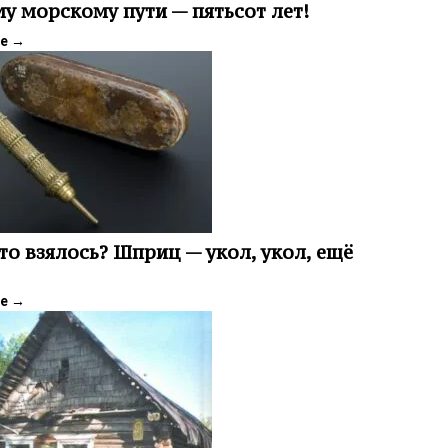
у морскому пути — пятьсот лет!
ее
→
то взялось? Шприц — укол, укол, ещё
ее
→