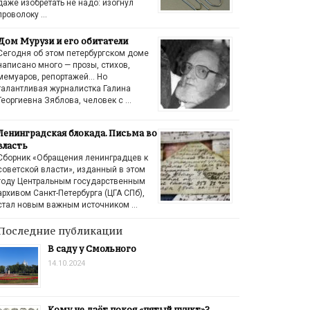
даже изобретать не надо: изогнул
проволоку …
Дом Мурузи и его обитатели
Сегодня об этом петербургском доме
написано много — прозы, стихов,
мемуаров, репортажей… Но
талантливая журналистка Галина
Георгиевна Зяблова, человек с …
Ленинградская блокада. Письма во
власть
Сборник «Обращения ленинградцев к
советской власти», изданный в этом
году Центральным государственным
архивом Санкт-Петербурга (ЦГА СПб),
стал новым важным источником …
Последние публикации
В саду у Смольного
14.10.2024
Кому не даёт покоя «пятый пункт»?