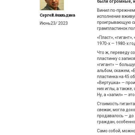
были огромные, 
Винил по-прежнему
Сергей Ачильдиев
исполнение вживу
проигрывающую сис
Июнь
23
/
2023
грампластинок по
«Пласт», «гигант»,
1970-х — 1980-х г
Что ж, переведу с
пластинку с запис
«гигант» — большу
альбом, скажем, «Б
пластинка на 45 о
«Вертушка» — прои
них иглы, а также,
Ну, а «запил» — эт
Стоимость гиганта
свежак
, могла дох
продавалось — до 
граждан, особенно
Само собой, можн