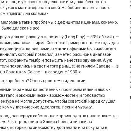
агнитофон, и уж совсем по дешёвке или даже бесплатно
 с чужого магнитофона на свой. Но бобинная лента часто
том «прыгал» на склейках.
 меломана такие проблемы с дефицитом и ценами, конечно,
о было далеко не всё.
ервую долгоиграющую пластинку (Long Play) — 33⅓ об./мин. —
к американская фирма Columbia. Примерно в те же годы для
онкуренции с появившимися магнитофонами был изобретён
винилат, который позволил, заметно расширив диапазон
от, сохранить тембр и повысить качество звучания. А уж
ели появились на свет и того раньше: на гнилом Западе — в
, в Советском Союзе — в середине 1930-х.
м же проблема? Очень просто — в идеологии.
овыми тиражами качественных проигрывателей и любых
хватало и экономических возможностей, и головастых
цензура не могла допустить, чтобы советский народ слушал
 коммунистических идеологов, песни и музыку.
 народ развернул собственное производство пластинок — так
пал
. Рок-н-рол, твист и Элвиса Пресли писали на
нках, которые по знакомству доставали или покупали в