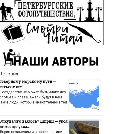
История
Северному морскому пути —
пятьсот лет!
«Государству не может быть инако яко
к пользе и славе, ежели будут в нём
такие люди, которые знают течение тел
…
Откуда что взялось? Шприц — укол,
укол, ещё укол…
Шприц незаменим и в профилактике