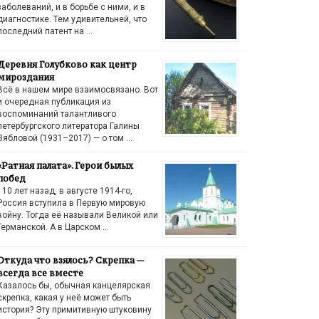
заболеваний, и в борьбе с ними, и в
диагностике. Тем удивительней, что
последний патент на …
Деревня Голубково как центр
мироздания
Всё в нашем мире взаимосвязано. Вот
и очередная публикация из
воспоминаний талантливого
петербургского литератора Галины
Зябловой (1931–2017) — о том …
«Ратная палата». Герои былых
побед
110 лет назад, в августе 1914-го,
Россия вступила в Первую мировую
войну. Тогда её называли Великой или
Германской. А в Царском …
Откуда что взялось? Скрепка —
всегда все вместе
Казалось бы, обычная канцелярская
скрепка, какая у неё может быть
история? Эту примитивную штуковину