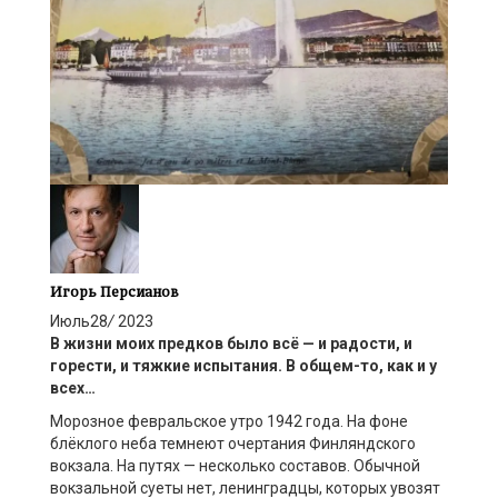
Игорь Персианов
Июль
28
/
2023
В жизни моих предков был
о всё —
и радости, и
горести, и тяжкие испытания. В общем-то, как и у
всех…
Морозное февральское утро 1942 года. На фоне
блёклого неба темнеют очертания Финляндского
вокзала. На путях — несколько составов. Обычной
вокзальной суеты нет, ленинградцы, которых увозят