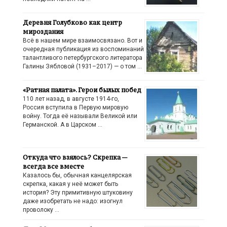
Деревня Голубково как центр
мироздания
Всё в нашем мире взаимосвязано. Вот и
очередная публикация из воспоминаний
талантливого петербургского литератора
Галины Зябловой (1931–2017) — о том …
«Ратная палата». Герои былых побед
110 лет назад, в августе 1914-го,
Россия вступила в Первую мировую
войну. Тогда её называли Великой или
Германской. А в Царском …
Откуда что взялось? Скрепка —
всегда все вместе
Казалось бы, обычная канцелярская
скрепка, какая у неё может быть
история? Эту примитивную штуковину
даже изобретать не надо: изогнул
проволоку …