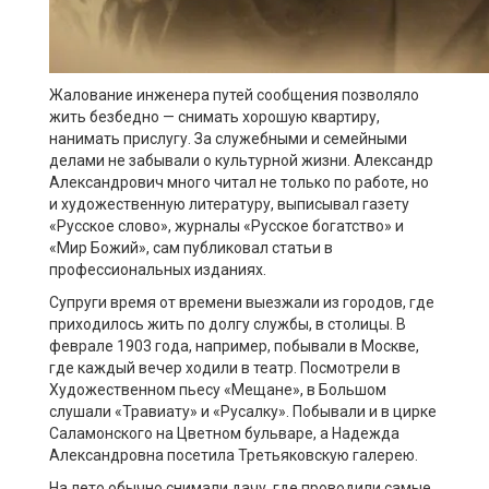
Жалование инженера путей сообщения позволяло
жить безбедно — снимать хорошую квартиру,
нанимать прислугу. За служебными и семейными
делами не забывали о культурной жизни. Александр
Александрович много читал не только по работе, но
и художественную литературу, выписывал газету
«Русское слово», журналы «Русское богатство» и
«Мир Божий», сам публиковал статьи в
профессиональных изданиях.
Супруги время от времени выезжали из городов, где
приходилось жить по долгу службы, в столицы. В
феврале 1903 года, например, побывали в Москве,
где каждый вечер ходили в театр. Посмотрели в
Художественном пьесу «Мещане», в Большом
слушали «Травиату» и «Русалку». Побывали и в цирке
Саламонского на Цветном бульваре, а Надежда
Александровна посетила Третьяковскую галерею.
На лето обычно снимали дачу, где проводили самые