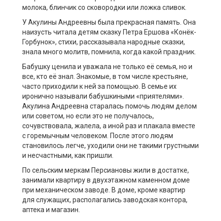
молока, блинчик со сковородки или ложка сливок.
У Акулины Андреевны была прекрасная память. Она
наизусть читала детям сказку Петра Ершова «Конёк-
Горбунок», стихи, рассказывала народные сказки,
знала много молитв, помнила, когда какой праздник.
Бабушку ценила и уважала не только её семья, но и
все, кто её знал. Знакомые, в том числе крестьяне,
часто приходили к ней за помощью. В семье их
иронично называли бабушкиными «приятелями».
Акулина Андреевна старалась помочь людям делом
или советом, но если это не получалось,
сочувствовала, жалела, а иной раз и плакала вместе
с горемычным человеком. После этого людям
становилось легче, уходили они не такими грустными
и несчастными, как пришли.
По сельским меркам Персиановы жили в достатке,
занимали квартиру в двухэтажном каменном доме
при механическом заводе. В доме, кроме квартир
для служащих, располагались заводская контора,
аптека и магазин.