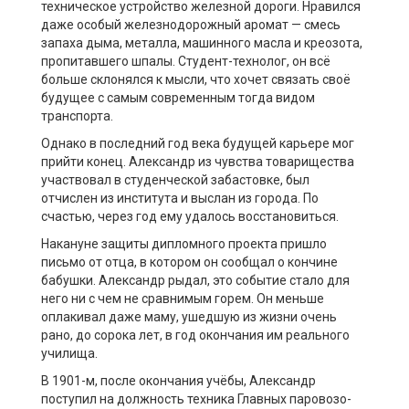
техническое устройство железной дороги. Нравился
даже особый железнодорожный аромат — смесь
запаха дыма, металла, машинного масла и креозота,
пропитавшего шпалы. Студент-технолог, он всё
больше склонялся к мысли, что хочет связать своё
будущее с самым современным тогда видом
транспорта.
Однако в последний год века будущей карьере мог
прийти конец. Александр из чувства товарищества
участвовал в студенческой забастовке, был
отчислен из института и выслан из города. По
счастью, через год ему удалось восстановиться.
Накануне защиты дипломного проекта пришло
письмо от отца, в котором он сообщал о кончине
бабушки. Александр рыдал, это событие стало для
него ни с чем не сравнимым горем. Он меньше
оплакивал даже маму, ушедшую из жизни очень
рано, до сорока лет, в год окончания им реального
училища.
В 1901-м, после окончания учёбы, Александр
поступил на должность техника Главных паровозо-