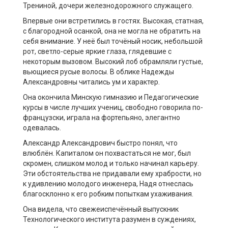
Трениной, дочери железнодорожного служащего.
Впервые они встретились в гостях. Высокая, статная,
с благородной осанкой, она не могла не обратить на
себя внимание. У неё был точёный носик, небольшой
рот, светло-серые яркие глаза, глядевшие с
некоторым вызовом. Высокий лоб обрамляли густые,
вьющиеся русые волосы. В облике Надежды
Александровны читались ум и характер.
Она окончила Минскую гимназию и Педагогические
курсы в числе лучших учениц, свободно говорила по-
французски, играла на фортепьяно, элегантно
одевалась.
Александр Александрович быстро понял, что
влюблён. Капиталом он похвастаться не мог, был
скромен, слишком молод и только начинал карьеру.
Эти обстоятельства не придавали ему храбрости, но
к удивлению молодого инженера, Надя отнеслась
благосклонно к его робким попыткам ухаживания.
Она видела, что свежеиспечённый выпускник
Технологического института разумен в суждениях,