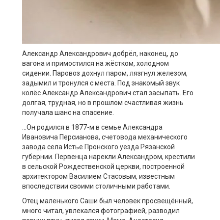
Александр Александрович добрёл, наконец, до
вагона и примостился на жёстком, холодном
сидении. Паровоз дохнул паром, лязгнул железом,
задымил и тронулся с места. Под знакомый звук
колёс Александр Александрович стал засыпать. Его
долгая, трудная, но в прошлом счастливая жизнь
получала шанс на спасение.
…Он родился в 1877-м в семье Александра
Ивановича Персианова, счетовода механического
завода села Истье Пронского уезда Рязанской
губернии. Первенца нарекли Александром, крестили
в сельской Рождественской церкви, построенной
архитектором Василием Стасовым, известным
впоследствии своими столичными работами.
Отец маленького Саши был человек просвещённый,
много читал, увлекался фотографией, разводил