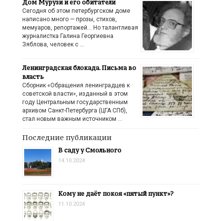
Дом Мурузи и его обитатели
Сегодня об этом петербургском доме
написано много — прозы, стихов,
мемуаров, репортажей… Но талантливая
журналистка Галина Георгиевна
Зяблова, человек с …
Ленинградская блокада. Письма во
власть
Сборник «Обращения ленинградцев к
советской власти», изданный в этом
году Центральным государственным
архивом Санкт-Петербурга (ЦГА СПб),
стал новым важным источником …
Последние публикации
В саду у Смольного
14.10.2024
Кому не даёт покоя «пятый пункт»?
11.10.2024