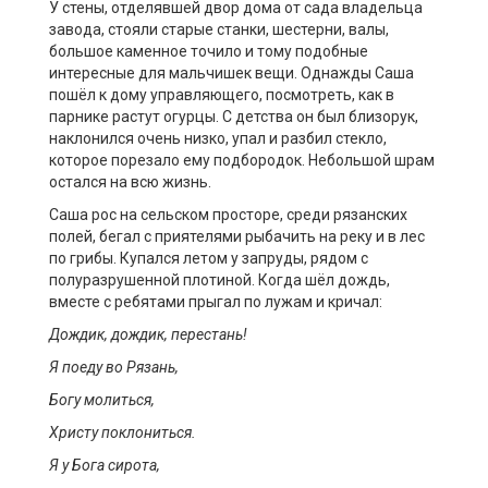
У стены, отделявшей двор дома от сада владельца
завода, стояли старые станки, шестерни, валы,
большое каменное точило и тому подобные
интересные для мальчишек вещи. Однажды Саша
пошёл к дому управляющего, посмотреть, как в
парнике растут огурцы. С детства он был близорук,
наклонился очень низко, упал и разбил стекло,
которое порезало ему подбородок. Небольшой шрам
остался на всю жизнь.
Саша рос на сельском просторе, среди рязанских
полей, бегал с приятелями рыбачить на реку и в лес
по грибы. Купался летом у запруды, рядом с
полуразрушенной плотиной. Когда шёл дождь,
вместе с ребятами прыгал по лужам и кричал:
Дождик, дождик, перестань!
Я поеду
во
Рязань,
Богу молиться,
Христу поклониться.
Я у Бога сирота,