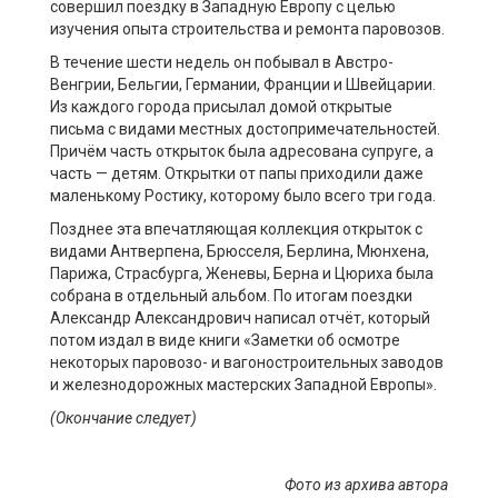
совершил поездку в Западную Европу с целью
изучения опыта строительства и ремонта паровозов.
В течение шести недель он побывал в Австро-
Венгрии, Бельгии, Германии, Франции и Швейцарии.
Из каждого города присылал домой открытые
письма с видами местных достопримечательностей.
Причём часть открыток была адресована супруге, а
часть — детям. Открытки от папы приходили даже
маленькому Ростику, которому было всего три года.
Позднее эта впечатляющая коллекция открыток с
видами Антверпена, Брюсселя, Берлина, Мюнхена,
Парижа, Страсбурга, Женевы, Берна и Цюриха была
собрана в отдельный альбом. По итогам поездки
Александр Александрович написал отчёт, который
потом издал в виде книги «Заметки об осмотре
некоторых паровозо- и вагоностроительных заводов
и железнодорожных мастерских Западной Европы».
(Окончание следует)
Фото из архива ав
тора