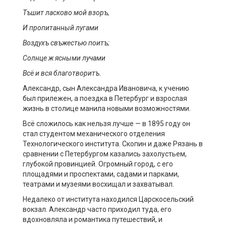
Тъшит
ласково мой
взоръ
,
И
пропитанный
лугами
Воздухъ
свъжестью
поитъ
;
Солнце ж ясными лучами
Вс
ё
и вся
благотворитъ
.
Александр, сын Александра Ивановича, к учению
был прилежен, а поездка в Петербург и взрослая
жизнь в столице манила новыми возможностями.
Всё сложилось как нельзя лучше — в 1895 году он
стал студентом механического отделения
Технологического института. Скопин и даже Рязань в
сравнении с Петербургом казались захолустьем,
глубокой провинцией. Огромный город, с его
площадями и проспектами, садами и парками,
театрами и музеями восхищал и захватывал.
Недалеко от института находился Царскосельский
вокзал. Александр часто приходил туда, его
вдохновляла и романтика путешествий, и