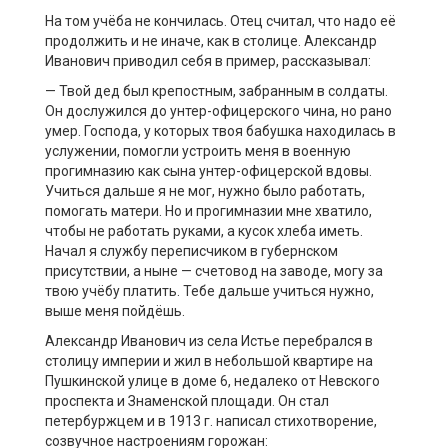
На том учёба не кончилась. Отец считал, что надо её
продолжить и не иначе, как в столице. Александр
Иванович приводил себя в пример, рассказывал:
— Твой дед был крепостным, забранным в солдаты.
Он дослужился до унтер-офицерского чина, но рано
умер. Господа, у которых твоя бабушка находилась в
услужении, помогли устроить меня в военную
прогимназию как сына унтер-офицерской вдовы.
Учиться дальше я не мог, нужно было работать,
помогать матери. Но и прогимназии мне хватило,
чтобы не работать руками, а кусок хлеба иметь.
Начал я службу переписчиком в губернском
присутствии, а ныне — счетовод на заводе, могу за
твою учёбу платить. Тебе дальше учиться нужно,
выше меня пойдёшь.
Александр Иванович из села Истье перебрался в
столицу империи и жил в небольшой квартире на
Пушкинской улице в доме 6, недалеко от Невского
проспекта и Знаменской площади. Он стал
петербуржцем и в 1913 г. написал стихотворение,
созвучное настроениям горожан: