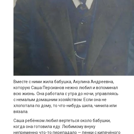
Вместе с ними жила бабушка, Акулина Андреевна,
которую Саша Персианов нежно любил и вспоминал
всю жизнь. Она работала с утра до ночи, управляясь
с немалым домашним хозяйством. Если она не
хлопотала по дому, то что-нибудь шила, чинила или
вязала.
Саша ребёнком любил вертеться около бабушки,
когда она готовила еду. Любимому внуку
непременно что-то перепадало — пенки с кипячёного