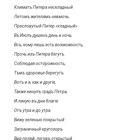
Климатъ
Питера
нескладный
Летомъ
жителямъ
невмочь
.
Пресловутый Питер «хладный»
Въ
Июлъ
душенъ
день и ночь.
Всъ
, кому лишь есть возможность,
Прочь
изъ
Питера
бегутъ
.
Соблюдая осторожность,
Тъмъ
здоровье
берегутъ
.
Вотъ
и я, как и
друг
i
е
,
Также
кинулъ
градъ
Петра,
И ликую
въ
дни
благ
i
е
Отъ
утра и до утра.
Вижу зеленью
покрытый
Заграничный
кругозоръ
.
Вид полей,
луговъ
открытый