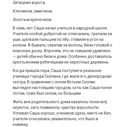
Затворяю ворота,
Ключиком, замочком,
Золотым крючочком.
В семь лет Саша начал учиться в народной школе.
Учителя особой добротой не отличались, трепали за
уши, щёлкали пальцем по лбу, ставили в угол на
колени. А бывало, схватив за волосы, били головой о
классную доску. Впрочем, это не слишком удивляло
— детей обычно били и дома. Особенно доставалось
крестьянским ребятишкам из окрестных деревень.
Когда пришла пора, Саша поступил в реальное
училище города Скопина, где жила его двоюродная
сестра. В сравнении с селом Истьем Скопин
выглядел настоящим городом, хотя, как Саша понял
потом, тоже был селом, но большим.
Жить вне родительского дома казалось поначалу
неуютно, зато появилось чувство взрослости.
Успевал Саша хорошо, учеников здесь никто не бил,
учителя относились уважительно, что было в
новинку.