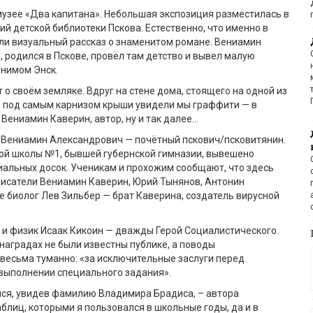
 музее «Два капитана». Небольшая экспозиция разместилась в
й детской библиотеки Пскова. Естественно, что именно в
ли визуальный рассказ о знаменитом романе. Вениамин
и, родился в Пскове, провёл там детство и вывел малую
онимом Энск.
 о своём земляке. Вдруг на стене дома, стоящего на одной из
, под самым карнизом крыши увидели мы граффити — в
Вениамин Каверин, автор, ну и так далее…
о Вениамин Александрович — почётный пскович/псковитянин.
кой школы №1, бывшей губернской гимназии, вывешено
альных досок. Ученикам и прохожим сообщают, что здесь
писатели Вениамин Каверин, Юрий Тынянов, Антонин
е биолог Лев Зильбер — брат Каверина, создатель вирусной
 и физик Исаак Кикоин — дважды Герой Социалистического
 наградах не были известны публике, а поводы
весьма туманно: «за исключительные заслуги перед
 выполнении специального задания».
лся, увидев фамилию Владимира Брадиса, – автора
блиц, которыми я пользовался в школьные годы, да и в