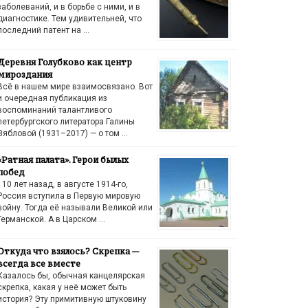
заболеваний, и в борьбе с ними, и в
диагностике. Тем удивительней, что
последний патент на …
Деревня Голубково как центр
мироздания
Всё в нашем мире взаимосвязано. Вот
и очередная публикация из
воспоминаний талантливого
петербургского литератора Галины
Зябловой (1931–2017) — о том …
«Ратная палата». Герои былых
побед
110 лет назад, в августе 1914-го,
Россия вступила в Первую мировую
войну. Тогда её называли Великой или
Германской. А в Царском …
Откуда что взялось? Скрепка —
всегда все вместе
Казалось бы, обычная канцелярская
скрепка, какая у неё может быть
история? Эту примитивную штуковину