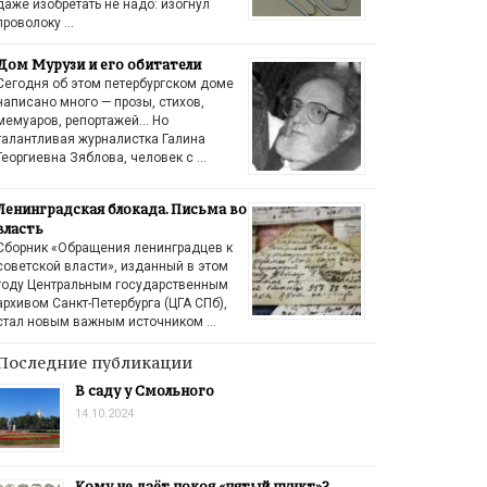
даже изобретать не надо: изогнул
проволоку …
Дом Мурузи и его обитатели
Сегодня об этом петербургском доме
написано много — прозы, стихов,
мемуаров, репортажей… Но
талантливая журналистка Галина
Георгиевна Зяблова, человек с …
Ленинградская блокада. Письма во
власть
Сборник «Обращения ленинградцев к
советской власти», изданный в этом
году Центральным государственным
архивом Санкт-Петербурга (ЦГА СПб),
стал новым важным источником …
Последние публикации
В саду у Смольного
14.10.2024
Кому не даёт покоя «пятый пункт»?