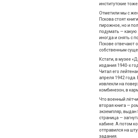
институтские тоже
Отметили мы с жен
Пскова стоят книг
пирожное, но и пол
подумать — какую 
иногда и снять с п
Пскове отвечают о
собственным суще
Кстати, в музее «
издания 1940-х го
Читал его лейтена
апреля 1942 года. 
извлекли на повер
комбинезон, в кар
Что военный лётчи
вторая книга — ро
экземпляр, выдан 
страница — загнута
кабине. А потом к
отправился на шту
задания.