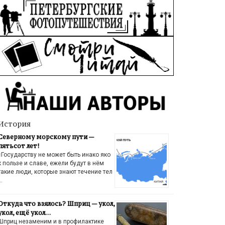
История
Северному морскому пути —
пятьсот лет!
«Государству не может быть инако яко
к пользе и славе, ежели будут в нём
такие люди, которые знают течение тел
…
Откуда что взялось? Шприц — укол,
укол, ещё укол…
Шприц незаменим и в профилактике