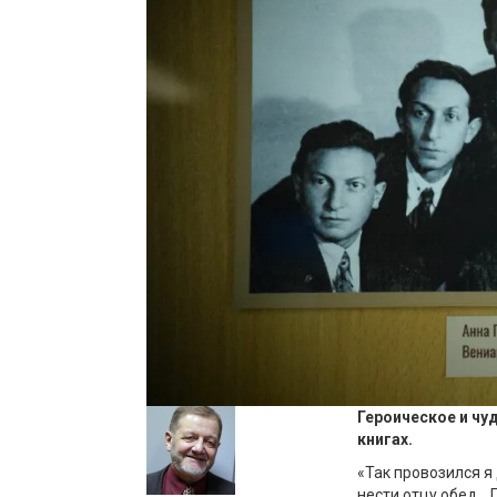
Героическое и чу
книгах.
«Так провозился я
нести отцу обед… П