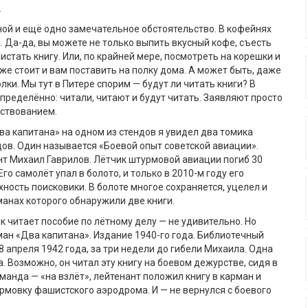
.
ой и ещё одно замечательное обстоятельство. В кофейнях
и. Да-да, вы можете не только выпить вкусный кофе, съесть
истать книгу. Или, по крайней мере, посмотреть на корешки и
же стоит и вам поставить на полку дома. А может быть, даже
олки. Мы тут в Питере спорим — будут ли читать книги? В
пределённо: читали, читают и будут читать. Заявляют просто
ствованием.
Два капитана» на одном из стендов я увидел два томика
дов. Один называется «Боевой опыт советской авиации».
нт Михаил Гаврилов. Лётчик штурмовой авиации погиб 30
Его самолёт упал в болото, и только в 2010-м году его
хность поисковики. В болоте многое сохраняется, уцелел и
манах которого обнаружили две книги.
к читает пособие по лётному делу — не удивительно. Но
ман «Два капитана». Издание 1940-го года. Библиотечный
8 апреля 1942 года, за три недели до гибели Михаила. Одна
. Возможно, он читал эту книгу на боевом дежурстве, сидя в
оманда — «на взлёт», лейтенант положил книгу в карман и
рмовку фашистского аэродрома. И — не вернулся с боевого