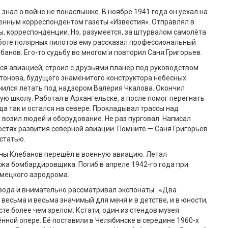
знал о войне не понаслышке. В ноябре 1941 года он уехал на
енным корреспондентом газеты «Известия». Отправлял в
, корреспонденции. Но, разумеется, за штурвалом самолёта
аботе полярных пилотов ему рассказал профессиональный
банов. Его-то судьбу во многом и повторил Саня Григорьев.
ся авиацией, строил с друзьями планер под руководством
тонова, будущего знаменитого конструктора небесных
чился летать под надзором Валерия Чкалова. Окончил
ю школу. Работал в Архангельске, а после помог перегнать
 да так и остался на севере. Прокладывал трассы над
 возил людей и оборудование. Не раз пурговал. Написал
стях развития северной авиации. Помните — Саня Григорьев
статью.
йны Клебанов перешёл в военную авиацию. Летал
а бомбардировщика. Погиб в апреле 1942-го года при
мецкого аэродрома.
вода и внимательно рассматривал экспонаты. «Два
 весьма и весьма значимый для меня и в детстве, и в юности,
сте более чем зрелом. Кстати, один из стендов музея
ной опере. Её поставили в Челябинске в середине 1960-х