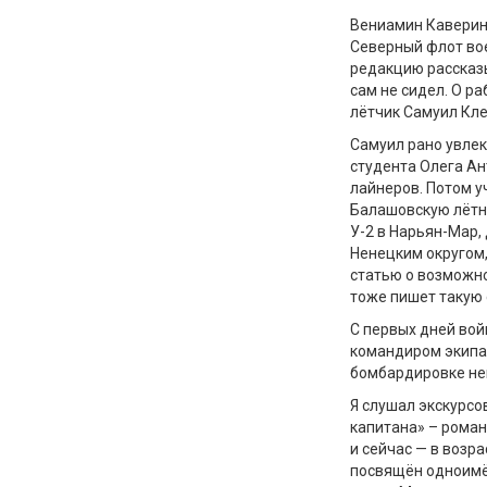
Вениамин Каверин 
Северный флот во
редакцию рассказы
сам не сидел. О р
лётчик Самуил Кле
Самуил рано увлек
студента Олега Ан
лайнеров. Потом у
Балашовскую лётну
У-2 в Нарьян-Мар,
Ненецким округом,
статью о возможно
тоже пишет такую 
С первых дней во
командиром экипаж
бомбардировке не
Я слушал экскурсо
капитана» – роман
и сейчас — в возра
посвящён одноимён