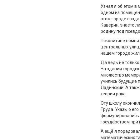
Узнал я об этом в
одном из помещени
этом городе созда
Каверин, знаете л
родину под псевд
Псковитяне помнят
центральных улиц
нашем городе жил 
Да ведь не тольк
На здании городс
множество мемори
учились будущие 
Ладинский. А такж
теории рака.
Эту школу окончил
Труда. Указы о его
формулировались 
государством при
А ещё я порадова
математических та