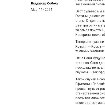
Владимир Соболь
засаженный липа
Март
11
/
2024
Этот бульвар мы ви
Гостиница наша ст
стены. Отделяла н
две-три сотни мет
та самая пристань
Каверина, носил о
Теперь нет уже ни 
Кремля — Крома — 
тёмными зимними 
Отца Сани, будуще
сторожа. Саня допо
поскольку не умел
глухоты, — так сф
Такой случай в са
Ефимович Лобашёв
прошёл путь от ря
отечественной био
воспитал множеств
впоследствии зав