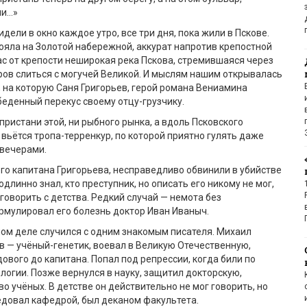
ми…»
дели в окно каждое утро, все три дня, пока жили в Пскове.
ояла на Золотой набережной, аккурат напротив крепостной
ас от крепости неширокая река Пскова, стремившаяся через
ров слиться с могучей Великой. И мыслям нашим открывалась
, на которую Саня Григорьев, герой романа Вениамина
беденный перекус своему отцу-грузчику.
пристани этой, ни рыбного рынка, а вдоль Псковского
вьётся тропа-терренкур, по которой приятно гулять даже
вечерами.
го капитана Григорьева, несправедливо обвинили в убийстве
длинно знал, кто преступник, но описать его никому не мог,
 говорить с детства. Редкий случай — немота без
ормулировал его болезнь доктор Иван Иваныч.
мом деле случился с одним знакомым писателя. Михаил
 — учёный-генетик, воевал в Великую Отечественную,
дового до капитана. Попал под репрессии, когда били по
логии. Позже вернулся в науку, защитил докторскую,
о учёных. В детстве он действительно не мог говорить, но
едовал кафедрой, был деканом факультета.