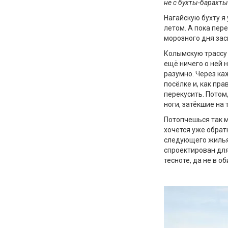
не с бухты-барахты
Нагайскую бухту я
летом. А пока пер
морозного дня зас
Колымскую трассу 
ещё ничего о ней 
разумно. Через ка
посёлке и, как пра
перекусить. Потом
ноги, затёкшие на 
Потопчешься так м
хочется уже обратн
следующего жилья.
спроектирован для
тесноте, да не в о