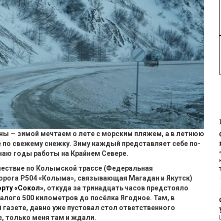
ны — зимой мечтаем о лете с морским пляжем, а в летнюю
е по свежему сне
жк
у. Зиму каждый представляет себе по-
наю годы работы на Крайнем Севере.
шествие по Колымской трассе (Федеральная
орога Р504 «Колыма», связывающая Магадан и Якутск)
орту «Сокол»
, откуда за тринадцать часов предстояло
алого 500 километров до посёлка Ягодное. Там, в
 газете, давно уже пустовал стол ответственного
е, только меня там и ждали.