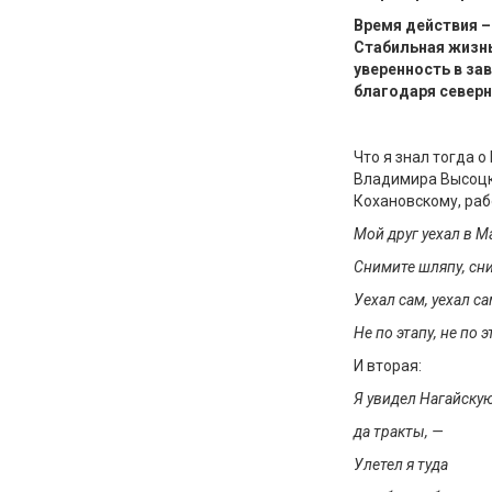
Время действия –
Стабильная жизнь
уверенность в за
благодаря север
Что я знал тогда о
Владимира Высоцко
Кохановскому, ра
Мой друг уехал в М
Снимите шляпу, сн
Уехал сам, уехал са
Не по этапу, не по 
И вторая:
Я увидел
Нагайску
да тракты, —
Улетел я туда