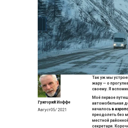
Так уж мы устрое
жару — о прогулк
своему. Я вспоми
Моё первое путе
Григорий Иоффе
автомобильная д
началось
в аэроп
Август
05
/
2021
преодолеть без м
местной районной
секретаря. Короч