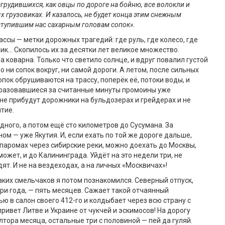
сгрудившихся, как овцы по дороге на бойню, все волокли и
 грузовиках. И казалось, не будет конца этим снежным
ступившим нас сахарным головам сопок».
ассы — метки дорожных трагедий: где руль, где колесо, где
к… Скопилось их за десятки лет великое множество.
 коварна. Только что светило солнце, и вдруг повалил густой
но ни сопок вокруг, ни самой дороги. А летом, после сильных
опок обрушиваются на трассу, поперёк её, потоки воды, и
бразовавшиеся за считанные минуты промоины уже
не прибудут дорожники на бульдозерах и грейдерах и не
тие.
одного, а потом ещё сто километров до Сусумана. За
ом — уже Якутия. И, если ехать по той же дороге дальше,
паромах через сибирские реки, можно доехать до Москвы,
 может, и до Калининграда. Уйдёт на это недели три, не
ят. И не на вездеходах, а на личных «Москвичах»!
аких смельчаков я потом познакомился. Северный отпуск,
три года, — пять месяцев. Сажает такой отчаянный
ю в салон своего 412-го и колдыбает через всю страну с
привет Литве и Украине от чукчей и эскимосов! На дорогу
лтора месяца, остальные три с половиной — пей да гуляй.