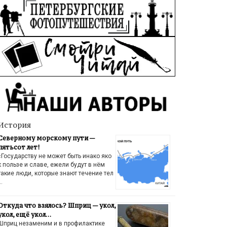
История
Северному морскому пути —
пятьсот лет!
«Государству не может быть инако яко
к пользе и славе, ежели будут в нём
такие люди, которые знают течение тел
…
Откуда что взялось? Шприц — укол,
укол, ещё укол…
Шприц незаменим и в профилактике