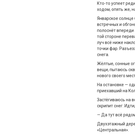
Кто-то успеет ред
ходом, опять же, 
Январское солнце 
встречных и обгон
полоснёт впереди п
той стороне перев
луч всё ниже накл
точки фар. Разъе
снега.
Жёлтые, сонные ог
вещи, пытаюсь скв
нового своего мес
На остановке — од
приехавший на Ко
Застёгиваюсь на в
скрипит снег. Идти
— Да тут всё рядом
Двухэтажный дере
«Центральная».