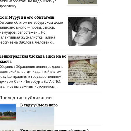
даже изобретать не надо: изогнул
проволоку …
Дом Мурузи и его обитатели
Сегодня об этом петербургском доме
написано много — прозы, стихов,
мемуаров, репортажей… Но
талантливая журналистка Галина
Георгиевна Зяблова, человек с …
Ленинградская блокада. Письма во
власть
Сборник «Обращения ленинградцев к
советской власти», изданный в этом
году Центральным государственным
архивом Санкт-Петербурга (ЦГА СПб),
стал новым важным источником …
Последние публикации
В саду у Смольного
14.10.2024
Кому не даёт покоя «пятый пункт»?