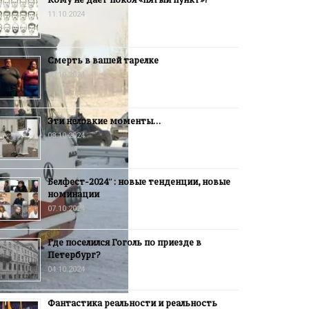
11.10.2024
Смерть в вашей тарелке
10.10.2024
Эти неловкие моменты…
08.10.2024
Белфест-2024″: новые тенденции, новые
номинации
07.10.2024
Где поселился Гоголь по приезде в
Петербург?
04.10.2024
Фантастика реальности и реальность