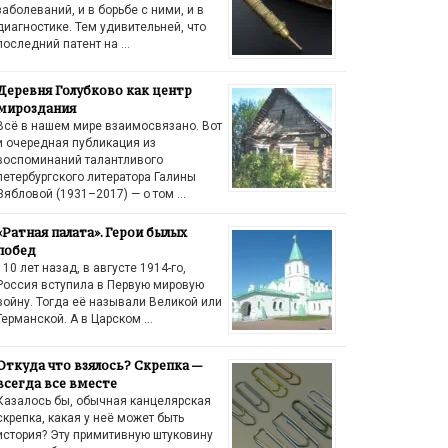
заболеваний, и в борьбе с ними, и в
диагностике. Тем удивительней, что
последний патент на …
Деревня Голубково как центр
мироздания
Всё в нашем мире взаимосвязано. Вот
и очередная публикация из
воспоминаний талантливого
петербургского литератора Галины
Зябловой (1931–2017) — о том …
«Ратная палата». Герои былых
побед
110 лет назад, в августе 1914-го,
Россия вступила в Первую мировую
войну. Тогда её называли Великой или
Германской. А в Царском …
Откуда что взялось? Скрепка —
всегда все вместе
Казалось бы, обычная канцелярская
скрепка, какая у неё может быть
история? Эту примитивную штуковину