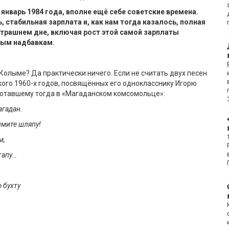
 январь 1984 года, вполне ещё себе советские времена.
, стабильная зарплата и, как нам тогда казалось, полная
втрашнем дне, включая рост этой самой зарплаты
ным надбавкам.
 Колыме? Да практически ничего. Если не считать двух песен
го 1960-х годов, посвящённых его однокласснику Игорю
ботавшему тогда в «Магаданском комсомольце»:
агадан.
имите шляпу!
м,
этапу…
ю
бухту