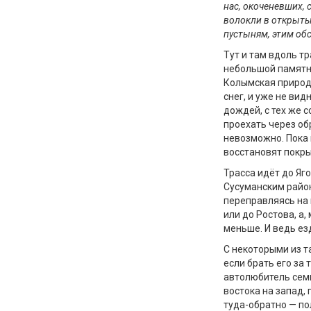
нас, окоченевших, 
волокли в открытых
пустыням, этим об
Тут и там вдоль тр
небольшой памятни
Колымская природа
снег, и уже не вид
дождей, с тех же с
проехать через о
невозможно. Пока 
восстановят покры
Трасса идёт до Яг
Сусуманским район
переправляясь на 
или до Ростова, а,
меньше. И ведь езд
С некоторыми из т
если брать его за 
автолюбитель семь
востока на запад, 
туда-обратно — по