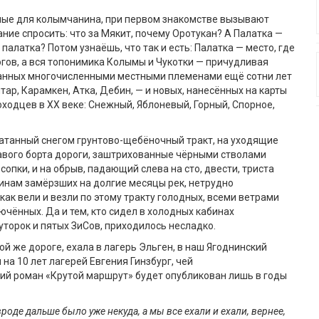
ные для колымчанина, при первом знакомстве вызывают
ние спросить: что за Мякит, почему Оротукан? А Палатка —
палатка? Потом узнаёшь, что так и есть: Палатка — место, где
огов, а вся топонимика Колымы и Чукотки — причудливая
данных многочисленными местными племенами ещё сотни лет
птар, Карамкен, Атка, Дебин, — и новых, нанесённых на карты
ходцев в ХХ веке: Снежный, Яблоневый, Горный, Спорное,
катанный снегом грунтово-щебёночный тракт, на уходящие
авого борта дороги, заштрихованные чёрными стволами
опки, и на обрыв, падающий слева на сто, двести, триста
линам замёрзших на долгие месяцы рек, нетрудно
как вели и везли по этому тракту голодных, всеми ветрами
чённых. Да и тем, кто сидел в холодных кабинах
торок и пятых ЗиСов, приходилось несладко.
той же дороге, ехала в лагерь Эльген, в наш Ягоднинский
на 10 лет лагерей Евгения Гинзбург, чей
ий роман «Крутой маршрут» будет опубликован лишь в годы
вроде д
альше было уже некуда, а мы все ехали и ехали, вернее,