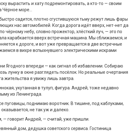
иску вырастить и хату подремонтировать, а кто-то — своим
на Чёрное море…
быстро садится, плотно сгустившуюся тьму режут лишь фары
яющих нас автомобилей. Когда дорога идёт вверх, нет-нет да
о чёрному небу, словно прожектор, хлёсткий луч, — это по
ала карабкается вверх встречная машина. Мы сближаемся, и
оняется к дороге, и вот уже превращается в две встречные
зжаемся в вихре вспыхнувшего электрическими искрами
ни Ягодного впереди — как сигнал об избавлении. Собираю
озь лунку в окне разглядеть посёлок. Но реальные очертания
та жительства я увижу лишь завтра.
инокая, укутанная в тулуп, фигура. Андрей, тоже недавно
лыму из Ленинграда.
се пуговицы, поднимаю воротник. В тишине, под каблуками,
, оказывается, не так уж и далеко.
, — говорит Андрей, — считай, уже пришли.
вянный дом, дедушка советского сервиса. Гостиница