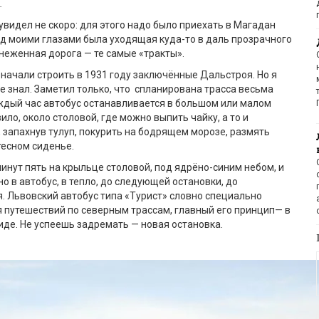
.
 увидел не скоро: для этого надо было приехать в Магадан
ед моими глазами была уходящая куда-то в даль прозрачного
неженная дорога — те самые «тракты».
начали строить в 1931 году заключённые Дальстроя. Но я
не знал. Заметил только, что спланирована трасса весьма
ждый час автобус останавливается в большом или малом
вило, около столовой, где можно выпить чайку, а то и
, запахнув тулуп, покурить на бодрящем морозе, размять
тесном сиденье.
инут пять на крыльце столовой, под ядрёно-синим небом, и
о в автобус, в тепло, до следующей остановки, до
 Львовский автобус типа «Турист» словно специально
 путешествий по северным трассам, главный его принцип— в
биде. Не успеешь задремать — новая остановка.