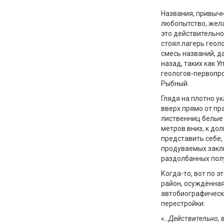
Названия, привыч
любопытство, жела
это действительно 
стоял лагерь геол
смесь названий, 
назад, таких как У
геологов-первопро
Рыбный.
Глядя на плотно у
вверх прямо от пр
лиственниц белые с
метров вниз, к до
представить себе, 
продуваемых заклю
раздолбанных полу
Когда-то, вот по э
район, осуждённая 
автобиографическ
перестройки:
«…Действительно, 