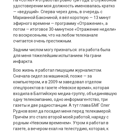
На «Сотке» я отработал ровно три года. В служебном
удостоверении моя должность именовалась кратко
— «ведущий». Сперва через день, в очередь с
Марианной Бакониной, я вёл короткую — 13 минут
эфирного времени — программу «Отражение», а
потом — итоговое 30-минутное «Отражение недели»
по воскресеньям, что на любом телеканале
считается очень престижным.
Задним числом могу признаться: эта работа была
для меня тяжелейшим испытанием. На грани
инфаркта.
Всю жизнь я работал пишущим журналистом.
Сначала сидел за машинкой, позже — за
компьютером, и в 2009-м заведовал отделом
спецпроектов в газете «Невское время», которая
входила в Балтийскую медиа-группу, объединявшую
одну телекомпанию, одно информагентство, три
газеты и две радиостанции. А тут глава БМГ Олег
Руднов взял да посадил меня перед телекамерой.
Причём это стало второй моей работой, наряду с
родным «Невским временем». Утром я работал в
газете, а вечером ехал на телестудию, которая, к