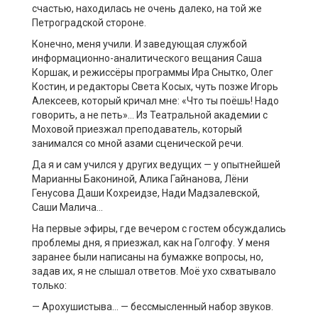
счастью, находилась не очень далеко, на той же
Петроградской стороне.
Конечно, меня учили. И заведующая службой
информационно-аналитического вещания Саша
Коршак, и режиссёры программы Ира Снытко, Олег
Костин, и редакторы Света Косых, чуть позже Игорь
Алексеев, который кричал мне: «Что ты поёшь! Надо
говорить, а не петь»… Из Театральной академии с
Моховой приезжал преподаватель, который
занимался со мной азами сценической речи.
Да я и сам учился у других ведущих — у опытнейшей
Марианны Бакониной, Алика Гайнанова, Лёни
Генусова Даши Кохреидзе, Нади Мадзалевской,
Саши Малича…
На первые эфиры, где вечером с гостем обсуждались
проблемы дня, я приезжал, как на Голгофу. У меня
заранее были написаны на бумажке вопросы, но,
задав их, я не слышал ответов. Моё ухо схватывало
только:
— Арохушистыва… — бессмысленный набор звуков.