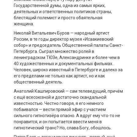
Государственной думы, одна из самых ярких,
деятельных и ответственных политиков страны,
блестящий полемист и просто обаятельная
женщина.
Николай Витальевич Буров — народный артист
России, в те годы директор музея «Исаакиевский
собор» и председатель Общественной палаты Санкт-
Петербурга. Сыграл множество ролей в
ленинградском ТЮЗе, Александринке и более чем в
40 художественных и документальных фильмах.
Человек, широко известный в Петербурге и далеко за
его пределами не только как артист, но и как
общественный деятель.
Анатолий Кашпировский — сам телеведущий, причём
с ещё всесоюзной и достаточно скандальной
известностью. Честно говоря, я его немного
побаивался — вести прямой эфир с участием
сильного гипнотизёра опасно. А вдруг ему что-то не
понравится, и он попытается ввести меня в
гипнотический транс? Но, слава Богу, обошлось.