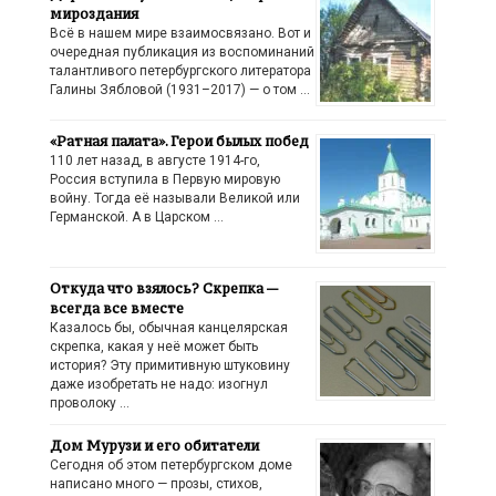
мироздания
Всё в нашем мире взаимосвязано. Вот и
очередная публикация из воспоминаний
талантливого петербургского литератора
Галины Зябловой (1931–2017) — о том …
«Ратная палата». Герои былых побед
110 лет назад, в августе 1914-го,
Россия вступила в Первую мировую
войну. Тогда её называли Великой или
Германской. А в Царском …
Откуда что взялось? Скрепка —
всегда все вместе
Казалось бы, обычная канцелярская
скрепка, какая у неё может быть
история? Эту примитивную штуковину
даже изобретать не надо: изогнул
проволоку …
Дом Мурузи и его обитатели
Сегодня об этом петербургском доме
написано много — прозы, стихов,