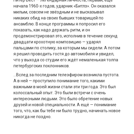
Питер Бест — легендарная личность, первый, ещё
начала 1960-х годов, ударник «Битлз». Он оказался
милым, совсем не звёздным и не высказывал
никаких обид на своих бывших товарищей по
ансамблю. В конце программы я попросил его
показать, как надо держать ритм, и он
продемонстрировал это, исполнив в течение секунд
двадцати крохотную композицию — ударял
пальцами по столику, за которым мы сидели. А потом
я решил проводить гостя до автомобиля и увидел,
что у выхода со студии его ждёт немаленькая толпа
петербургских поклонников.
…Вслед за последним телеэфиром возникла пустота.
А в ней — проступило понимание того, какими
важными в моей жизни стали эти три года. Это был
колоссальный опыт. Это были встречи с очень
интересными людьми. Это было обретение новых
друзей и новой специальности. А ещё — понимание
того, что, как бы тебе ни было трудно, начинать новое
никогда не поздно.