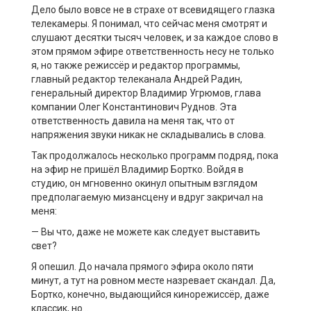
Дело было вовсе не в страхе от всевидящего глазка
телекамеры. Я понимал, что сейчас меня смотрят и
слушают десятки тысяч человек, и за каждое слово в
этом прямом эфире ответственность несу не только
я, но также режиссёр и редактор программы,
главный редактор телеканала Андрей Радин,
генеральный директор Владимир Угрюмов, глава
компании Олег Константинович Руднов. Эта
ответственность давила на меня так, что от
напряжения звуки никак не складывались в слова.
Так продолжалось несколько программ подряд, пока
на эфир не пришёл Владимир Бортко. Войдя в
студию, он мгновенно окинул опытным взглядом
предполагаемую мизансцену и вдруг закричал на
меня:
— Вы что, даже не можете как следует выставить
свет?
Я опешил. До начала прямого эфира около пяти
минут, а тут на ровном месте назревает скандал. Да,
Бортко, конечно, выдающийся кинорежиссёр, даже
классик, но…