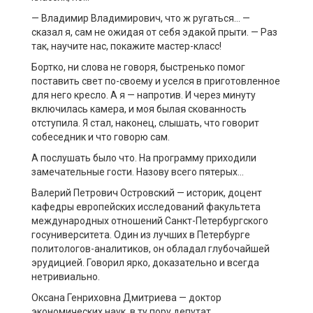
— Владимир Владимирович, что ж ругаться… —
сказал я, сам не ожидая от себя эдакой прыти. — Раз
так, научите нас, покажите мастер-класс!
Бортко, ни слова не говоря, быстренько помог
поставить свет по-своему и уселся в приготовленное
для него кресло. А я — напротив. И через минуту
включилась камера, и моя былая скованность
отступила. Я стал, наконец, слышать, что говорит
собеседник и что говорю сам.
А послушать было что. На программу приходили
замечательные гости. Назову всего пятерых…
Валерий Петрович Островский — историк, доцент
кафедры европейских исследований факультета
международных отношений Санкт-Петербургского
госуниверситета. Один из лучших в Петербурге
политологов-аналитиков, он обладал глубочайшей
эрудицией. Говорил ярко, доказательно и всегда
нетривиально.
Оксана Генриховна Дмитриева — доктор
экономических наук, в ту пору депутат