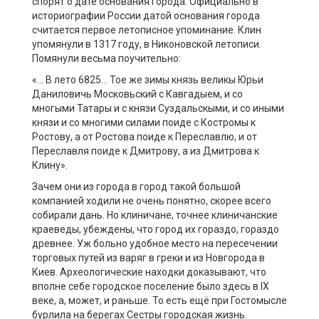
спорят о дате основания города. Официально в
историографии России датой основания города
считается первое летописное упоминание. Клин
упомянули в 1317 году, в Никоновской летописи.
Помянули весьма поучительно:
«… В лето 6825… Тое же зимы князь великы Юрьи
Даниловичь Московьский с Кавгадыем, и со
многыми Татары и с князи Суздальскыми, и со иными
князи и со многими силами поиде с Костромы к
Ростову, а от Ростова поиде к Переславлю, и от
Переславля поиде к Дмитрову, а из Дмитрова к
Клину».
Зачем они из города в город такой большой
компанией ходили не очень понятно, скорее всего
собирали дань. Но клиничане, точнее клиничанские
краеведы, убеждены, что город их гораздо, гораздо
древнее. Уж больно удобное место на пересечении
торговых путей из варяг в греки и из Новгорода в
Киев. Археологические находки доказывают, что
вполне себе городское поселение было здесь в IX
веке, а, может, и раньше. То есть ещё при Гостомысле
бурлила на берегах Сестры городская жизнь.