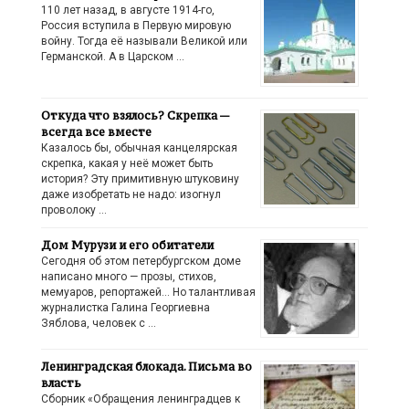
110 лет назад, в августе 1914-го,
Россия вступила в Первую мировую
войну. Тогда её называли Великой или
Германской. А в Царском …
Откуда что взялось? Скрепка —
всегда все вместе
Казалось бы, обычная канцелярская
скрепка, какая у неё может быть
история? Эту примитивную штуковину
даже изобретать не надо: изогнул
проволоку …
Дом Мурузи и его обитатели
Сегодня об этом петербургском доме
написано много — прозы, стихов,
мемуаров, репортажей… Но талантливая
журналистка Галина Георгиевна
Зяблова, человек с …
Ленинградская блокада. Письма во
власть
Сборник «Обращения ленинградцев к