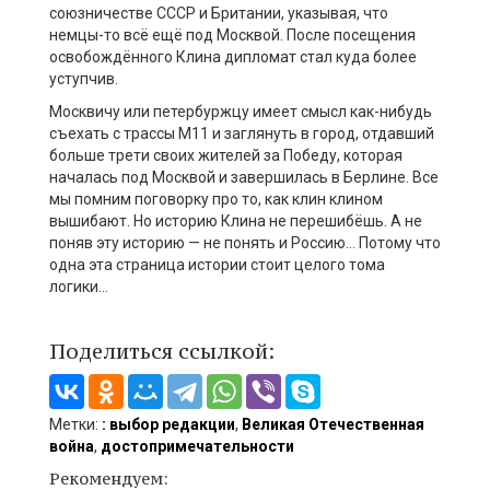
союзничестве СССР и Британии, указывая, что
немцы-то всё ещё под Москвой. После посещения
освобождённого Клина дипломат стал куда более
уступчив.
Москвичу или петербуржцу имеет смысл как-нибудь
съехать с трассы М11 и заглянуть в город, отдавший
больше трети своих жителей за Победу, которая
началась под Москвой и завершилась в Берлине. Все
мы помним поговорку про то, как клин клином
вышибают. Но историю Клина не перешибёшь. А не
поняв эту историю — не понять и Россию… Потому что
одна эта страница истории стоит целого тома
логики…
Поделиться ссылкой:
Метки:
: выбор редакции
,
Великая Отечественная
война
,
достопримечательности
Рекомендуем: