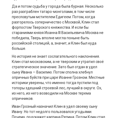
Да и потом судьба у города была бурная. Несколько
раз разграблен татаро-монголами, в том числе
пресловутым мстителем Едигеем. Потом, когда
разгорелось соперничество с Москвой, Клин стал
форпостом Тверского княжества. И если бы
стараниями князя Иоанна III Васильевича Москва не
победила, Тверь вполне могла поныне быть
российской столицей, а, значит, и Клин был куда
больше.
Но история не знает сослагательного наклонения.
Клин стал московским, а не тверским и утратил своё
стратегическое значение. Зато был отдан в удел
сыну Ивана — Василию. Потом сполна хлебнул
опричных буйств при царе Иоанне Грозном. Местные
историки уверены, что именно тогда пустили под
топоры здешний строевой лес, лучший в округе. Ох,
из него, из него возводили на Москве терема
опричников.
Иван Грозный назначил Клин в удел своему сыну
Ивану. Но тот недолго пользовался угодьями.
Почему, подскажет картина Репина. Потом Клин стал