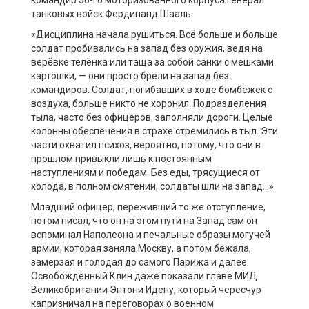
танковых войск Фердинанд Шааль:
«Дисциплина начала рушиться. Всё больше и больше
солдат пробивались на запад без оружия, ведя на
верёвке телёнка или таща за собой санки с мешками
картошки, — они просто брели на запад без
командиров. Солдат, погибавших в ходе бомбёжек с
воздуха, больше никто не хоронил. Подразделения
тыла, часто без офицеров, заполняли дороги. Целые
колонны обеспечения в страхе стремились в тыл. Эти
части охватил психоз, вероятно, потому, что они в
прошлом привыкли лишь к постоянным
наступлениям и победам. Без еды, трясущиеся от
холода, в полном смятении, солдаты шли на запад…».
Младший офицер, переживший то же отступление,
потом писал, что он на этом пути на Запад сам он
вспоминал Наполеона и печальные образы могучей
армии, которая заняла Москву, а потом бежала,
замерзая и голодая до самого Парижа и далее.
Освобождённый Клин даже показали главе МИД
Великобритании Энтони Идену, который чересчур
капризничал на переговорах о военном