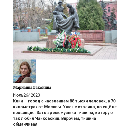
Марианна Баконина
Июль
26
/
2023
Клин — город
с населением
88 тысяч
человек,
в 70
километрах от Москвы. Уже не столица, но ещ
ё
не
провинция. Зато
здесь
музыка тишины, которую
так любил Чайковский.
Впрочем, т
ишина
обманчивая.