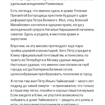
удельным владением Романовых.
Есть легенда, что именно здесь в храме Успения
Пресвятой Богородицы крестили будущего царя-
реформатора Петра Великого. Мол, отец Алексей
Михайлович охотился в здешних краях, когда у
молоденькой супруги Натальи Нарышкиной начались
схватки. Здесь и родила, в местном храме и
окрестили.
Впрочем, на эту миссию претендуют ещё пара-
тройка церквей и монастырей. Зато Пётр учредил в
Клину официальный почтовый ям, и понеслись по
тракту из Петербурга в Москву удалые ямщики.
Настолько удалые, что именно они попали на герб
города, когда Екатерина Великая сочла
целесообразным преобразовать поселение в город.
А потом там жил Пётр Ильич Чайковский — много лет
подряд до самой смерти — и признавался, что только
в глуши ему легко, покойно и хорошо пишется музыка.
Если заедете в Клин, не упустите возможность
побывать в доме Чайковского — увидеть его рояль и
ноты, подношения поклонников и картины с