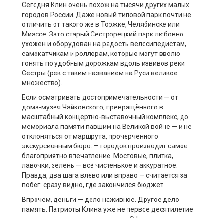
Сегодня Клин очень похож на тысячи других малых
городов России. Даже новый типовой парк почти не
отличить от такого же в Торжке, Челябинске или
Миассе. Зато старый Сестрорецкий парк любовно
ухожен и оборудован на радость велосипедистам,
самокатчикам и роллерам, которые могут вволю
гонять по удобным дорожкам вдоль извивов реки
Сестры (рек с таким названием на Руси великое
множество).
Если осматривать достопримечательности — от
дома-музея Чайковского, превращённого в
масштабный концертно-выставочный комплекс, до
мемориала памяти павшим на Великой войне — и не
отклоняться от маршрута, прочерченного
экскурсионным бюро, — городок производит самое
благоприятно впечатление. Мостовые, плитка,
лавочки, зелень — всё чистенькое и аккуратное.
Правда, два шага влево или вправо — считается за
побег: сразу видно, где закончился бюджет.
Впрочем, деньги — дело наживное. Другое дело
память. Патриоты Клина уже не первое десятилетие