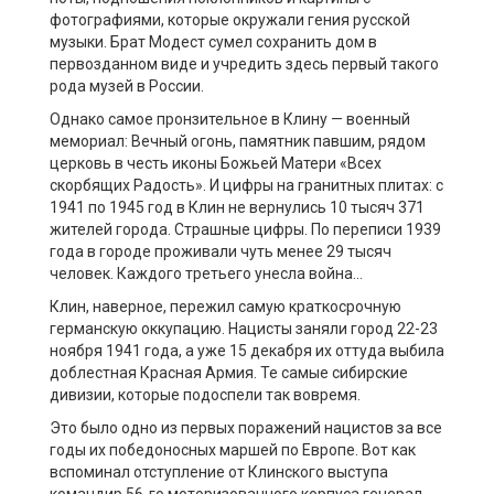
фотографиями, которые окружали гения русской
музыки. Брат Модест сумел сохранить дом в
первозданном виде и учредить здесь первый такого
рода музей в России.
Однако самое пронзительное в Клину — военный
мемориал: Вечный огонь, памятник павшим, рядом
церковь в честь иконы Божьей Матери «Всех
скорбящих Радость». И цифры на гранитных плитах: с
1941 по 1945 год в Клин не вернулись 10 тысяч 371
жителей города. Страшные цифры. По переписи 1939
года в городе проживали чуть менее 29 тысяч
человек. Каждого третьего унесла война…
Клин, наверное, пережил самую краткосрочную
германскую оккупацию. Нацисты заняли город 22-23
ноября 1941 года, а уже 15 декабря их оттуда выбила
доблестная Красная Армия. Те самые сибирские
дивизии, которые подоспели так вовремя.
Это было одно из первых поражений нацистов за все
годы их победоносных маршей по Европе. Вот как
вспоминал отступление от Клинского выступа
командир 56-го моторизованного корпуса генерал