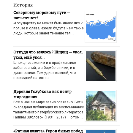
История
Северному морскому пути —
пятьсот лет!
«Государству не может быть инако яко к
пользе и славе, ежели будут в нём такие
люди, которые знают течение тел …
Откуда что взялось? Шприц — укол,
укол, ещё укол…
Шприц незаменим и в профилактике
заболеваний, и в борьбе с ними, и в
диагностике. Тем удивительней, что
последний патент на …
Деревня Голубково как центр
мироздания
Всё в нашем мире взаимосвязано. Вот и
очередная публикация из воспоминаний
талантливого петербургского литератора
Галины Зябловой (1931–2017) — о том …
«Ратная палата». Герои былых побед