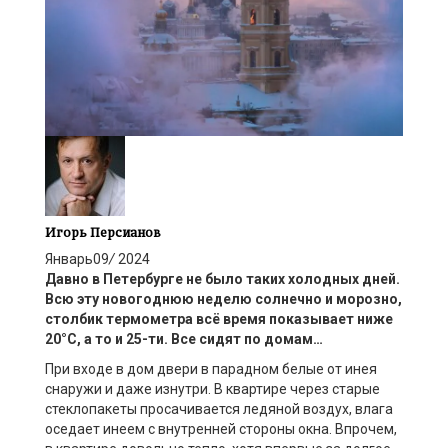
Игорь Персианов
Январь
09
/
2024
Давно
в Петербурге
не было таких холодных дней.
Всю
эту новогоднюю
неделю солнечно и
морозно,
столбик термометра всё
время показывает ниже
20
°С
, а то и 25-ти.
Все сидят по домам
…
При входе в дом двери в парадном белые от инея
снаружи и даже изнутри. В квартире через старые
стеклопакеты просачивается ледяной воздух, влага
оседает инеем с внутренней стороны окна. Впрочем,