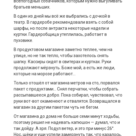
всепогодных собачников, которым нужно выгуливать
братьев меньших.
В один из дней мы всё же выбрались с дочкой в
театр. В гардеробе рекомендовали взять с собой
шарфы, но после антракта некоторые надели и
куртки. Гардеробщица утеплилась, работает в
пуховике.
В продуктовом магазине заметно теплее, чем на
улице, но не так тепло, чтобы захотелось снять
шапку. Кассиры сидят в свитерах и куртках. Руки
продолжают мёрзнуть. Боже мой, а есть же люди,
которые на морозе работают…
Только отошёл от магазина метров на сто, порвался
пакет с продуктами… Снял перчатки, чтобы собрать
рассыпавшееся добро. Пока собирал, чувствовал, что
руки вот-вот окаменеют и отвалятся. Возвращался в
магазин за другим пакетом чуть не бегом.
От магазина до дома не больше семи минут ходьбы,
поэтому решил не надевать капюшон — думал, что и
так дойду. А зря. Подул ветер, и это при минус 26°.
Нос, щёки и уши успели замерзнуть так, что казалось,