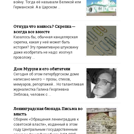
войну. Тогда её называли Великой или
Германской. А в Царском …
Откуда что взялось? Скрепка —
всегда все вместе
Казалось бы, обычная канцелярская
скрепка, какая у неё может быть
история? Эту примитивную штуковину
даже изобретать не надо: изогнул
проволоку …
Дом Мурузи и его обитатели
Сегодня об этом петербургском доме
написано много — прозы, стихов,
мемуаров, репортажей… Но талантливая
журналистка Галина Георгиевна
Зяблова, человек с …
Ленинградская блокада. Письма во
власть
Сборник «Обращения ленинградцев к
советской власти», изданный в этом
году Центральным государственным