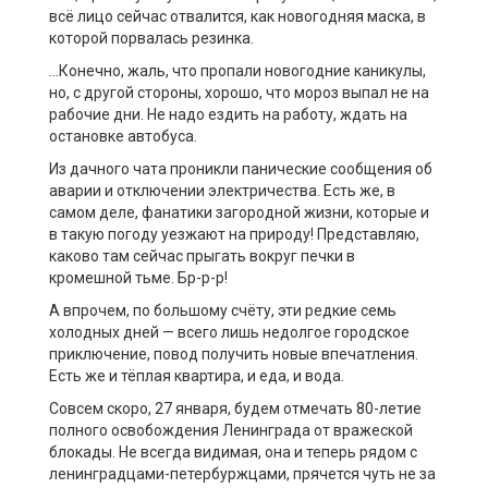
всё лицо сейчас отвалится, как новогодняя маска, в
которой порвалась резинка.
…Конечно, жаль, что пропали новогодние каникулы,
но, с другой стороны, хорошо, что мороз выпал не на
рабочие дни. Не надо ездить на работу, ждать на
остановке автобуса.
Из дачного чата проникли панические сообщения об
аварии и отключении электричества. Есть же, в
самом деле, фанатики загородной жизни, которые и
в такую погоду уезжают на природу! Представляю,
каково там сейчас прыгать вокруг печки в
кромешной тьме. Бр-р-р!
А впрочем, по большому счёту, эти редкие семь
холодных дней — всего лишь недолгое городское
приключение, повод получить новые впечатления.
Есть же и тёплая квартира, и еда, и вода.
Совсем скоро, 27 января, будем отмечать 80-летие
полного освобождения Ленинграда от вражеской
блокады. Не всегда видимая, она и теперь рядом с
ленинградцами-петербуржцами, прячется чуть не за