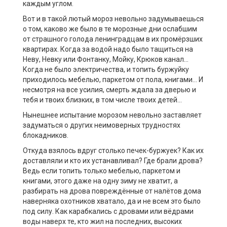
каждым углом.
Вот и в такой лютый мороз невольно задумываешься
о том, каково же было в те морозные дни ослабшим
от страшного голода ленинградцам в их промёрзших
квартирах. Когда за водой надо было тащиться на
Неву, Невку или Фонтанку, Мойку, Крюков канал…
Когда не было электричества, и топить буржуйку
приходилось мебелью, паркетом от пола, книгами… И
несмотря на все усилия, смерть ждала за дверью и
тебя и твоих близких, в том числе твоих детей…
Нынешнее испытание морозом невольно заставляет
задуматься о других неимоверных трудностях
блокадников.
Откуда взялось вдруг столько печек-буржуек? Как их
доставляли и кто их устанавливал? Где брали дрова?
Ведь если топить только мебелью, паркетом и
книгами, этого даже на одну зиму не хватит, а
разбирать на дрова повреждённые от налётов дома
наверняка охотников хватало, да и не всем это было
под силу. Как карабкались с дровами или вёдрами
воды наверх те, кто жил на последних, высоких