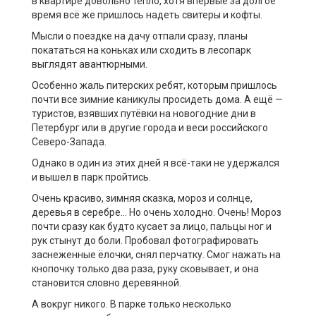
в квартире довольно тепло, хотя впервые за долгое
время всё же пришлось надеть свитеры и кофты.
Мысли о поездке на дачу отпали сразу, планы
покататься на коньках или сходить в лесопарк
выглядят авантюрными.
Особенно жаль питерских ребят, которым пришлось
почти все зимние каникулы просидеть дома. А ещё —
туристов, взявших путёвки на новогодние дни в
Петербург или в другие города и веси российского
Северо-Запада.
Однако в один из этих дней я всё-таки не удержался
и вышел в парк пройтись.
Очень красиво, зимняя сказка, мороз и солнце,
деревья в серебре… Но очень холодно. Очень! Мороз
почти сразу как будто кусает за лицо, пальцы ног и
рук стынут до боли. Пробовал фотографировать
заснеженные ёлочки, снял перчатку. Смог нажать на
кнопочку только два раза, руку сковывает, и она
становится словно деревянной.
А вокруг никого. В парке только несколько