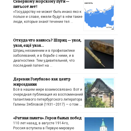
Северному морскому пути —
пятьсот лет!
«Государству не может быть инако яко к
пользе и славе, ежели будут в нём такие
люди, которые знают течение тел …
Откуда что взялось? Шприц — укол,
укол, ещё укол…
Шприц незаменим и в профилактике
заболеваний, и в борьбе с ними, и в
диагностике. Тем удивительней, что
последний патент на …
Деревня Голубково как центр
мироздания
Всё в нашем мире взаимосвязано. Вот и
очередная публикация из воспоминаний
талантливого петербургского литератора
Галины Зябловой (1931–2017) — о том …
«Ратная палата». Герои былых побед
110 лет назад, в августе 1914-го,
Россия вступила в Первую мировую