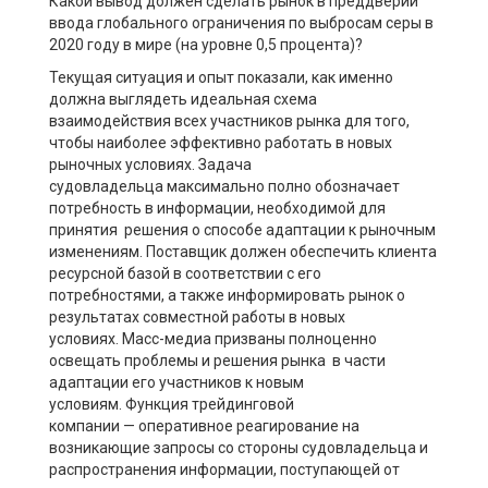
Какой вывод должен сделать рынок в преддверии
ввода глобального ограничения по выбросам серы в
2020 году в мире (на уровне 0,5 процента)?
Текущая ситуация и опыт показали, как именно
должна выглядеть идеальная схема
взаимодействия всех участников рынка для того,
чтобы наиболее эффективно работать в новых
рыночных условиях. Задача
судовладельца
максимально полно обозначает
потребность в информации, необходимой для
принятия решения о способе адаптации к рыночным
изменениям. Поставщик
должен
обеспечить клиента
ресурсной базой в соответствии с его
потребностями, а также информировать рынок о
результатах совместной работы в новых
условиях.
Масс-медиа
призваны полноценно
освещать проблемы и решения рынка в части
адаптации его участников к новым
условиям.
Функция
трейдинговой
компании
— оперативное реагирование на
возникающие запросы со стороны судовладельца и
распространения информации, поступающей от