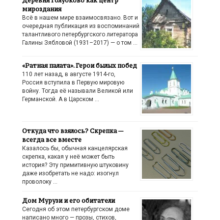
Деревня Голубково как центр
мироздания
Всё в нашем мире взаимосвязано. Вот и
очередная публикация из воспоминаний
талантливого петербургского литератора
Галины Зябловой (1931–2017) — о том …
«Ратная палата». Герои былых побед
110 лет назад, в августе 1914-го,
Россия вступила в Первую мировую
войну. Тогда её называли Великой или
Германской. А в Царском …
Откуда что взялось? Скрепка —
всегда все вместе
Казалось бы, обычная канцелярская
скрепка, какая у неё может быть
история? Эту примитивную штуковину
даже изобретать не надо: изогнул
проволоку …
Дом Мурузи и его обитатели
Сегодня об этом петербургском доме
написано много — прозы, стихов,