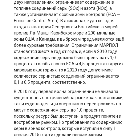
двух направлениях: ограничивает содержание в
топливе соединений серы (SOx) и азота (NOx), а
также устанавливает особые зоны контроля (ECA —
Emission Control Area). В этих зонах, куда сегодня
входят акватории Северного и Балтийского морей,
пролив Ла-Манш, Карибское море и 200-мильные
зоны США и Канады, к выбросам предъявляются ещё
более суровые требования. Ограничения МАРПОЛ
становятся жёстче год от года, и, если в 2010 году
содержание серы не должно было превышать 1,0
процента в особых зонах ECA и 4,5 процента в других
мировых акваториях, то к 2020 году допустимое
количество сернистых соединений ограничивается
0,1 и 0,5 процента, соответственно.
В 2010 году первая волна ограничений не вызвала
существенных потрясений на рынке: как поставщики,
так и судовладельцы оперативно перестроились на
мазут с содержанием серы до 1,0 процента,
поскольку ресурс был доступен, а продукт понятен и
востребован рынком. Но требования по содержанию
серы в зонах контроля, которые вступили в силу 1
января 2015 года и сделали невозможным