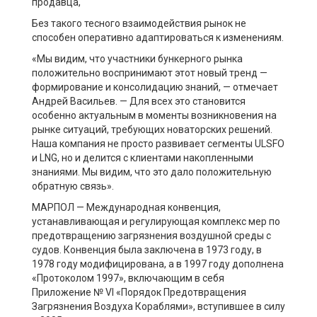
продавца,
Без такого тесного взаимодействия рынок не
способен оперативно адаптироваться к изменениям.
«Мы видим, что участники бункерного рынка
положительно воспринимают этот новый тренд —
формирование и консолидацию знаний, — отмечает
Андрей Васильев. — Для всех это становится
особенно актуальным в моменты возникновения на
рынке ситуаций, требующих новаторских решений.
Наша компания не просто развивает сегменты ULSFO
и LNG, но и делится с клиентами накопленными
знаниями. Мы видим, что это дало положительную
обратную связь».
МАРПОЛ — Международная конвенция,
устанавливающая и регулирующая комплекс мер по
предотвращению загрязнения воздушной среды с
судов. Конвенция была заключена в 1973 году, в
1978 году модифицирована, а в 1997 году дополнена
«Протоколом 1997», включающим в себя
Приложение № VI «Порядок Предотвращения
Загрязнения Воздуха Кораблями», вступившее в силу