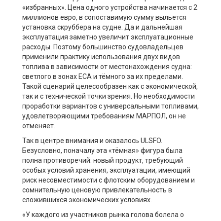
«избранных». Цена одного устройства начинается с 2
миллионов евро, в сопоставимую сумму выльется
установка скруббера на судне. Да и дальнейшая
эксплуатация заметно увеличит эксплуатационные
расходы. Поэтому большинство судовладельцев
применили практику использования двух видов
топлива в зависимости от местонахождения судна:
светлого в зонах ЕСА и тёмного за их пределами.
Такой сценарий целесообразен как с экономической,
так и с технической точки зрения. Но необходимости
проработки вариантов с универсальными топливами,
удовлетворяющими требованиям МАРПОЛ, он не
отменяет.
Так в центре внимания и оказалось ULSFO.
Безусловно, поначалу эта «тёмная» фигура была
полна противоречий: новый продукт, требующий
особых условий хранения, эксплуатации, имеющий
риск несовместимости с флотским оборудованием и
сомнительную ценовую привлекательность в
сложившихся экономических условиях.
«У каждого из участников рынка голова болела о