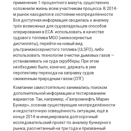
применение 1-процентного мазута, существенно
осложнили жизнь всем участникам процесса. В 2014-
м рынок находился в состоянии неопределённости.
Вся доступная информация сводилась к анализу
трёх возможных для судовладельцев способов
оперирования в ECA: использовать в качестве
судового топлива MGO (низкосернистые
дистилляты), перейти на новый вид
ультранизкосернистого топлива (ULSFO), либо
использовать технологии очистки дымовых газов —
устанавливать на суда скрубберы. При этом
необходимо было, конечно, держать в уме
перспективу перехода на заправку судов
сжиженным природным газом (СПГ).
Компании самостоятельно занимались поиском
дополнительной информации и тестированием
вариантов. Так, например, «Газпромнефть Марин
Бункер», осознав существующие неопределённости
и недостаточную освещённость ситуации, ещё в
конце 2014-м инициировала долгосрочный
исследовательский проект по анализу бункерного
рынка, рассчитанный на три года и призванный