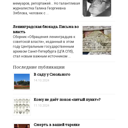
мемуаров, репортажей… Но талантливая
журналистка Галина Георгиевна
Зяблова, человек с …
Ленинградская блокада. Письма во
власть
Сборник «Обращения ленинградцев к
советской власти», изданный в этом
году Центральным государственным
архивом Санкт-Петербурга (ЦГА СПб),
стал новым важным источником …
Последние публикации
В саду у Смольного
14.10.2024
Кому не даёт покоя «пятый пункт»?
11.10.2024
Смерть в вашей тарелке