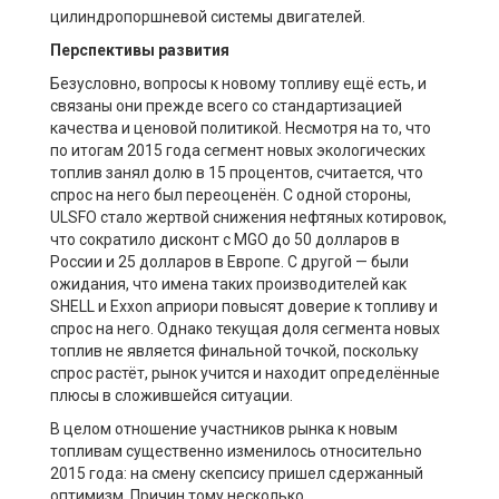
цилиндропоршневой системы двигателей.
Перспективы развития
Безусловно, вопросы к новому топливу ещё есть, и
связаны они прежде всего со стандартизацией
качества и ценовой политикой. Несмотря на то, что
по итогам 2015 года сегмент новых экологических
топлив занял долю в 15 процентов, считается, что
спрос на него был переоценён. С одной стороны,
ULSFO стало жертвой снижения нефтяных котировок,
что сократило дисконт с MGO до 50 долларов в
России и 25 долларов в Европе. С другой — были
ожидания, что имена таких производителей как
SHELL и Exxon априори повысят доверие к топливу и
спрос на него. Однако текущая доля сегмента новых
топлив не является финальной точкой, поскольку
спрос растёт, рынок учится и находит определённые
плюсы в сложившейся ситуации.
В целом отношение участников рынка к новым
топливам существенно изменилось относительно
2015 года: на смену скепсису пришел сдержанный
оптимизм. Причин тому несколько.