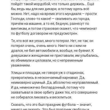
пойдёт такой мордобой, что только держись… Ещё
бы, ведь мы для них дикари, а потому здесь всё
можно. Нет, надо на время этого мундиаля — прости
Господи, слово-то какое! — сваливать из города,
причём на машине, а то её, бедную, разнесут по
винтикам, и потом страховая скажет, что чемпионат
по футболу договором не предусмотрен.
Те, кто всё же уехал, много потерял. Нет, не так: он
потерял очень, очень много. Никто ни с кем не
дрался, не бил автомобили и, вообще, не буянил. К
девушкам и женщинам не приставали, им улыбались,
их обнимали и целовали, но с непременным
уважением.
Улицы и площади, не говоря уж о стадионах,
превратились в нескончаемый карнавал. Да,
неимоверно шумный. Да, абсолютно неуправляемый.
И да, немножечко беспардонный, потому что
захватывал в свою орбиту даже тех, кто совершенно
не собирался ликовать и веселиться.
Сказать, что это был праздник футбола — значит,
ничего не сказать. Это был праздник свободы и