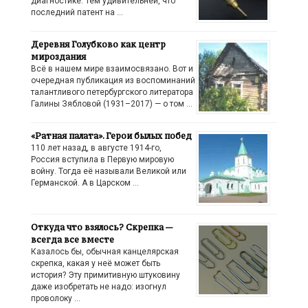
диагностике. Тем удивительней, что
последний патент на …
Деревня Голубково как центр
мироздания
Всё в нашем мире взаимосвязано. Вот и
очередная публикация из воспоминаний
талантливого петербургского литератора
Галины Зябловой (1931–2017) — о том …
«Ратная палата». Герои былых побед
110 лет назад, в августе 1914-го,
Россия вступила в Первую мировую
войну. Тогда её называли Великой или
Германской. А в Царском …
Откуда что взялось? Скрепка —
всегда все вместе
Казалось бы, обычная канцелярская
скрепка, какая у неё может быть
история? Эту примитивную штуковину
даже изобретать не надо: изогнул
проволоку …