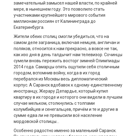
замечательный замысел нашей власти, по крайней
мере, в нынешнем году. Это позволило стать
участниками крупнейшего мирового события
миллионам россиян от Калининграда до
Екатеринбурга.
Жители обеих столиц смогли убедиться, что на
самом деле заграница, включая немцев, англичан и
поляков, относится к нам прекрасно, а вовсе не так,
как изо дня в день талдычит нам телевизор. Сочинцы
сумели вновь пережить восторг зимней Олимпиады
2014 года. Самарцы опять ощутили себя столичным
городом, вспомнив войну, когда в их город
перебрался из Москвы весь дипломатический
корпус. А Саранск вдобавок к одному-единственному
иностранцу, Жерару Депардье, который купил
квартиру в их городе и которого они видели в лучшем
случае мельком, столкнулись с толпами
колумбийцев и сенегальцев, причём и те и другие в
сумме едва ли не превысили всё население
мордовской столицы…
Особенно радостно именно за маленький Саранск.