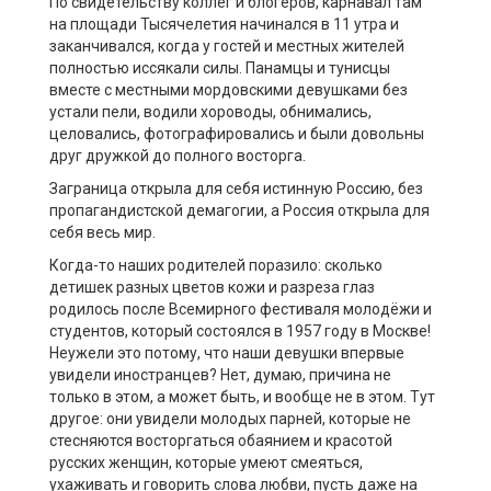
По свидетельству коллег и блогеров, карнавал там
на площади Тысячелетия начинался в 11 утра и
заканчивался, когда у гостей и местных жителей
полностью иссякали силы. Панамцы и тунисцы
вместе с местными мордовскими девушками без
устали пели, водили хороводы, обнимались,
целовались, фотографировались и были довольны
друг дружкой до полного восторга.
Заграница открыла для себя истинную Россию, без
пропагандистской демагогии, а Россия открыла для
себя весь мир.
Когда-то наших родителей поразило: сколько
детишек разных цветов кожи и разреза глаз
родилось после Всемирного фестиваля молодёжи и
студентов, который состоялся в 1957 году в Москве!
Неужели это потому, что наши девушки впервые
увидели иностранцев? Нет, думаю, причина не
только в этом, а может быть, и вообще не в этом. Тут
другое: они увидели молодых парней, которые не
стесняются восторгаться обаянием и красотой
русских женщин, которые умеют смеяться,
ухаживать и говорить слова любви, пусть даже на