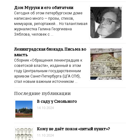
Дом Мурузи и его обитатели
Сегодня об этом петербургском доме
написано много — прозы, стихов,
мемуаров, репортажей… Но талантливая
журналистка Галина Георгиевна
Зяблова, человек с …
Ленинградская блокада. Письма во
власть
Сборник «Обращения ленинградцев к
советской власти», изданный в этом
году Центральным государственным
архивом Санкт-Петербурга (ЦГА СПб),
стал новым важным источником …
Последние публикации
В саду у Смольного
14.10.2024
Кому не даёт покоя «пятый пункт»?
11.10.2024