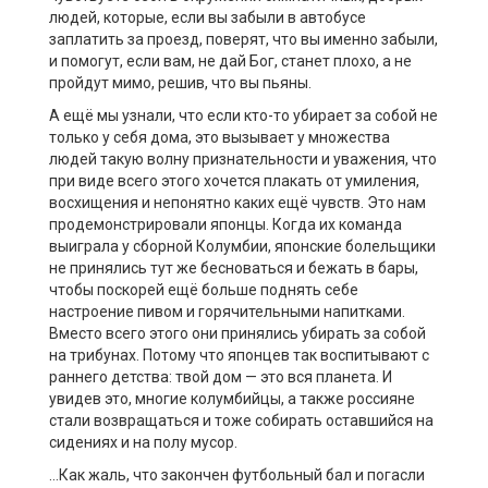
людей, которые, если вы забыли в автобусе
заплатить за проезд, поверят, что вы именно забыли,
и помогут, если вам, не дай Бог, станет плохо, а не
пройдут мимо, решив, что вы пьяны.
А ещё мы узнали, что если кто-то убирает за собой не
только у себя дома, это вызывает у множества
людей такую волну признательности и уважения, что
при виде всего этого хочется плакать от умиления,
восхищения и непонятно каких ещё чувств. Это нам
продемонстрировали японцы. Когда их команда
выиграла у сборной Колумбии, японские болельщики
не принялись тут же бесноваться и бежать в бары,
чтобы поскорей ещё больше поднять себе
настроение пивом и горячительными напитками.
Вместо всего этого они принялись убирать за собой
на трибунах. Потому что японцев так воспитывают с
раннего детства: твой дом — это вся планета. И
увидев это, многие колумбийцы, а также россияне
стали возвращаться и тоже собирать оставшийся на
сидениях и на полу мусор.
…Как жаль, что закончен футбольный бал и погасли