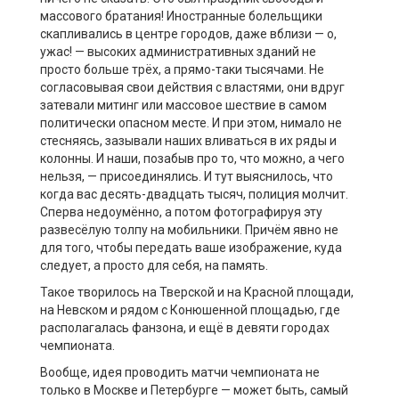
массового братания! Иностранные болельщики
скапливались в центре городов, даже вблизи — о,
ужас! — высоких административных зданий не
просто больше трёх, а прямо-таки тысячами. Не
согласовывая свои действия с властями, они вдруг
затевали митинг или массовое шествие в самом
политически опасном месте. И при этом, нимало не
стесняясь, зазывали наших вливаться в их ряды и
колонны. И наши, позабыв про то, что можно, а чего
нельзя, — присоединялись. И тут выяснилось, что
когда вас десять-двадцать тысяч, полиция молчит.
Сперва недоумённо, а потом фотографируя эту
развесёлую толпу на мобильники. Причём явно не
для того, чтобы передать ваше изображение, куда
следует, а просто для себя, на память.
Такое творилось на Тверской и на Красной площади,
на Невском и рядом с Конюшенной площадью, где
располагалась фанзона, и ещё в девяти городах
чемпионата.
Вообще, идея проводить матчи чемпионата не
только в Москве и Петербурге — может быть, самый