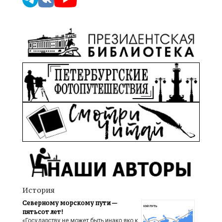
История
Северному морскому пути —
пятьсот лет!
«Государству не может быть инако яко к