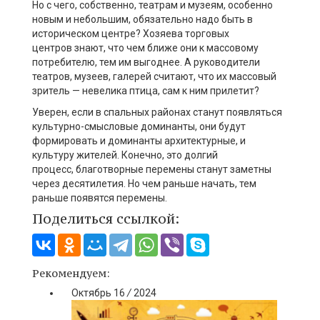
Но
с чего, собственно, театрам и музеям
, особенно
новым и небольшим,
обязательно надо быть в
историческом центре?
Х
озяева торговых
центров
знают
, что чем ближе они к массовому
потребителю, тем им выгоднее
. А
руководители
театров, музеев, галерей считают, что их массовый
зритель — невелика птица
,
сам к ним прилетит?
Уверен
, если в
спальных районах
станут
появляться
культурно-смысловые доминанты,
они буд
ут
формировать и доминанты архитектурные
, и
культуру жителей
.
Конечно, это долгий
процесс,
благотворные перемены станут заметны
через десятилетия
. Но
чем раньше начать, тем
раньше появятся перемены.
Поделиться ссылкой:
Рекомендуем:
Октябрь
16
/
2024