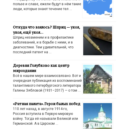
пользе и славе, ежели будут в нём такие
люди, которые знают течение тел …
Откуда что взялось? Шприц — укол,
укол, ещё укол…
Шприц незаменим и в профилактике
заболеваний, и в борьбе с ними, и в
диагностике. Тем удивительней, что
последний патент на …
Деревня Голубково как центр
мироздания
Всё в нашем мире взаимосвязано. Вот и
очередная публикация из воспоминаний
талантливого петербургского литератора
Галины Зябловой (1931–2017) — о том …
«Ратная палата». Герои былых побед
110 лет назад, в августе 1914-го,
Россия вступила в Первую мировую
войну. Тогда её называли Великой или
Германской. А в Царском …