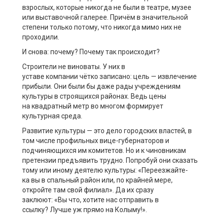
взрослых, которые никогда не были в театре, музее
или выставочной галерее.
Причём
в значительной
степени только потому, что
никогда мимо них не
проходили.
И снова: почему? Почему так происходит?
Строители не виноваты. У них в
уставе
компании
чётко записано: цель — извлечение
прибыли.
Они были бы
даже
рады уч
реждениям
культуры в строящихся
районах.
Ведь цены
на
квадратный метр
во многом формирует
культурная среда.
Развитие культуры — это
дело
городских властей, в
том числе
профильн
ых
вице-губернатор
ов
и
подчиняющ
их
ся
им
комитет
ов
. Но и к чиновникам
претензии предъявить трудно. Попробуй они сказать
тому или иному
деятелю культуры
:
«П
ереезжай
те
-
ка
в
ы
в спальный район или, по крайней мере,
открой
те
там свой филиал
»
.
Да их сразу
заклюют:
«В
ы что, хотите нас отправить в
ссылку?
Л
учше уж прямо на Колыму!
».