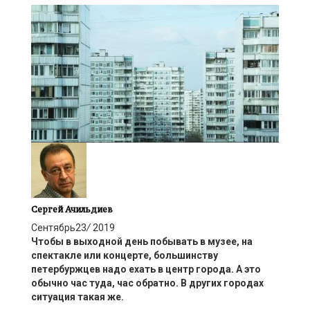
Сергей Ачильдиев
Сентябрь
23
/
2019
Ч
тобы в выходной день побывать в музее, на
спектакле или концерте,
большинству
петербуржцев
надо ехать в центр города. А это
обычно час туда
,
час обратно. В других городах
ситуация такая же.