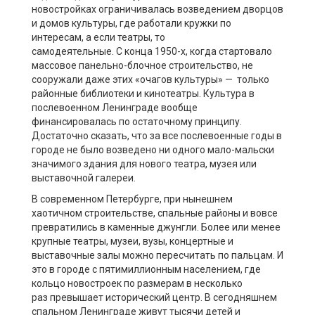
новостройках
ограничивалась возведением
дворцов
и
домов культуры, где
работали
кружки по
интересам
, а если театры, то
самодеятельные.
С
конца 1950-х, когда стартовало
массовое панельно-блочное строительство, не
с
ооружали
даже этих «очагов культуры»
—
только
районные библиотеки и кинотеатры
. Культура в
послевоенном Ленинграде вообще
финансировалась по остаточному принципу.
Достаточно сказать, что за все послевоенные годы в
городе не было возвед
е
но ни одного
мало-мальски
значимого
здания для нового театра, музея или
выставочной галереи.
В современном Петербурге, при нынешнем
хаотичном строительстве, спальные районы и вовсе
превратились в каменные джунгли. Более или менее
крупные театры, музеи, вузы
, концертные и
выставочные залы
можно пересчитать по пальцам. И
это в городе с пятимиллионным населением, где
кольцо новостроек
по размерам в несколько
раз
превыша
е
т
историческ
ий
центр
.
В сегодняшнем
спальном Ленинграде живут тысячи детей и