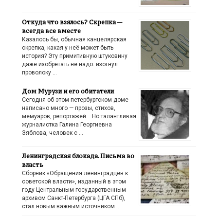
Откуда что взялось? Скрепка —
всегда все вместе
Казалось бы, обычная канцелярская
скрепка, какая у неё может быть
история? Эту примитивную штуковину
даже изобретать не надо: изогнул
проволоку …
Дом Мурузи и его обитатели
Сегодня об этом петербургском доме
написано много — прозы, стихов,
мемуаров, репортажей… Но талантливая
журналистка Галина Георгиевна
Зяблова, человек с …
Ленинградская блокада. Письма во
власть
Сборник «Обращения ленинградцев к
советской власти», изданный в этом
году Центральным государственным
архивом Санкт-Петербурга (ЦГА СПб),
стал новым важным источником …