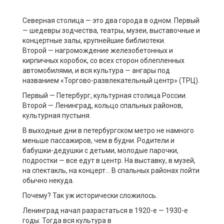
Северная столица — это
два города в одном.
Первый
—
шедевры зодчества, театры, музеи, выставоч
ные
и
концертные
залы, крупнейшие библиотеки.
В
торо
й
—
нагромождение
железобетонных и
кирпичных
коробок, со всех сторон облепленных
автомобилями
,
и вся культура — ангары под
названием «Торгово-развлекательный центр» (ТРЦ).
Первый — Петербург
,
культурная столица России.
Второй — Ленинград, кольцо спальных районов,
культурная пустыня.
В выходные дни в петербургском метро не намного
меньше пассажиров, чем в будни.
Родители и
бабушки-дедушки с детьми, молодые парочки,
подростки
—
все едут в центр. На выставку, в музей,
на спектакль, на концерт
… В
спальных районах
пойти
обычно некуда
.
Почему?
Т
ак
уж
исторически сложилось.
Ленинград начал разрастаться
в 1920-е
—
1930-е
годы.
Т
огда вся культура в