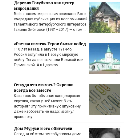
Деревня Голубково как центр
мироздания
Всё в нашем мире взаимосвязано. Вот и
очередная публикация из воспоминаний
талантливого петербургского литератора
Галины Зябловой (1931–2017) — о том …
«Ратная палата». Герои былых побед
110 лет назад, в августе 1914-го,
Россия вступила в Первую мировую
войну. Тогда её называли Великой или
Германской. А в Царском …
Откуда что взялось? Скрепка —
всегда все вместе
Казалось бы, обычная канцелярская
скрепка, какая у неё может быть
история? Эту примитивную штуковину
даже изобретать не надо: изогнул
проволоку …
Дом Мурузи и его обитатели
Сегодня об этом петербургском доме