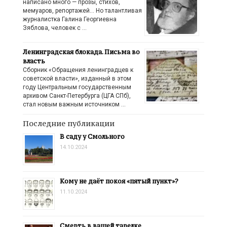
написано много — прозы, стихов,
мемуаров, репортажей… Но талантливая
журналистка Галина Георгиевна
Зяблова, человек с …
Ленинградская блокада. Письма во
власть
Сборник «Обращения ленинградцев к
советской власти», изданный в этом
году Центральным государственным
архивом Санкт-Петербурга (ЦГА СПб),
стал новым важным источником …
Последние публикации
В саду у Смольного
14.10.2024
Кому не даёт покоя «пятый пункт»?
11.10.2024
Смерть в вашей тарелке