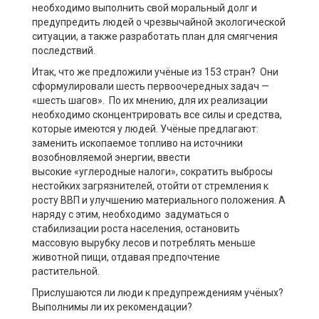
необходимо выполнить свой моральный долг и
предупредить людей о чрезвычайной экологической
ситуации, а также разработать план для смягчения
последствий.
Итак, что же предложили учёные из 153 стран? Они
сформулировали шесть первоочередных задач —
«шесть шагов». По их мнению, для их реализации
необходимо сконцентрировать все силы и средства,
которые имеются у людей. Учёные предлагают:
заменить ископаемое топливо на источники
возобновляемой энергии, ввести
высокие
«углеродные налоги», сократить выбросы
нестойких загрязнителей, отойти от стремления к
росту ВВП и улучшению материального положения. А
наряду с этим, необходимо задуматься о
стабилизации роста населения, остановить
массовую вырубку лесов и потреблять меньше
животной пищи, отдавая предпочтение
растительной.
Прислушаются ли люди к предупреждениям учёных?
Выполнимы ли их рекомендации?