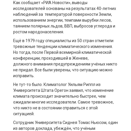
Как сообщает «РИА Новости», выводы
исследователей основаны на результатах 40-летних
наблюдений за температурой поверхности Земли,
использованием энергии, темпами вырубки лесов,
таянием полярных льдов, ВВП, выбросов углерода и
ростом народонаселения.
Ещё в 1979 году специалисты из 50 стран отметили
тревожные тенденции климатического изменения.
Но тогда, после Первой всемирной климатической
конференции, проходившей в Женеве,
должного внимания предупреждениям учёных никто
не придал. Все были уверены, что ситуацию можно
исправить.
Не тут-то было. Климатолог Уильям Риппл из
Университета Штата Орегон заявил, что изменение
климата происходит значительно быстрее, чем
ожидали многие исследователи. Самое тревожное,
что никто не в состоянии справиться с этой
ситуацией.
Сотрудник Университета Сиднея Томас Ньюсом, один
из авторов доклада, убеждён, что учёным