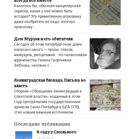
всегда все вместе
Казалось бы, обычная канцелярская
скрепка, какая у неё может быть
история? Эту примитивную штуковину
даже изобретать не надо: изогнул
проволоку …
Дом Мурузи и его обитатели
Сегодня об этом петербургском доме
написано много — прозы, стихов,
мемуаров, репортажей… Но талантливая
журналистка Галина Георгиевна
Зяблова, человек с …
Ленинградская блокада. Письма во
власть
Сборник «Обращения ленинградцев к
советской власти», изданный в этом
году Центральным государственным
архивом Санкт-Петербурга (ЦГА СПб),
стал новым важным источником …
Последние публикации
В саду у Смольного
14.10.2024