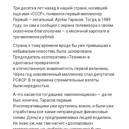
Три десятка лет назад в нашей ст
ране, носившей
ещё имя «СССР»,
появился первый миллионер.
Первый
—
легальный
:
Артём Тарасов
.
Т
огда
,
в 1989
году,
он
сам и сообщил с экрана телевизора о сво
ё
м
сказочном благополучии
—
о месячной
зарплате в
три миллиона рублей.
Страна, к тому времени вроде бы
уже
привыкшая к
небывалым новостям, была шокирована.
Председатель кооператива «Техника» в
одночасье
превратился
в
отечественную
знаменит
ость первой величины
.
Через год новоявленный миллионер стал депутатом
РСФСР. В те времена стремительные взлёты
были
нередкостью
.
А что касается тогдашних «
миллионщиков
»
—
да не
был, конечно, Тарасов первым.
И
кооперативщики
уже
крутились
вовсю
, и
были уже
отработаны
ко
е
-какие неправедные финансовые
схемы. Деньги у предприимчивых людей водились.
Не знаю уж
,
как там насч
ё
т «долларовых»
миллионеров, но «рубл
ё
вые» наверняка были.