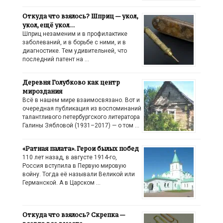
Откуда что взялось? Шприц — укол,
укол, ещё укол…
Шприц незаменим и в профилактике
заболеваний, и в борьбе с ними, и в
диагностике. Тем удивительней, что
последний патент на …
Деревня Голубково как центр
мироздания
Всё в нашем мире взаимосвязано. Вот и
очередная публикация из воспоминаний
талантливого петербургского литератора
Галины Зябловой (1931–2017) — о том …
«Ратная палата». Герои былых побед
110 лет назад, в августе 1914-го,
Россия вступила в Первую мировую
войну. Тогда её называли Великой или
Германской. А в Царском …
Откуда что взялось? Скрепка —