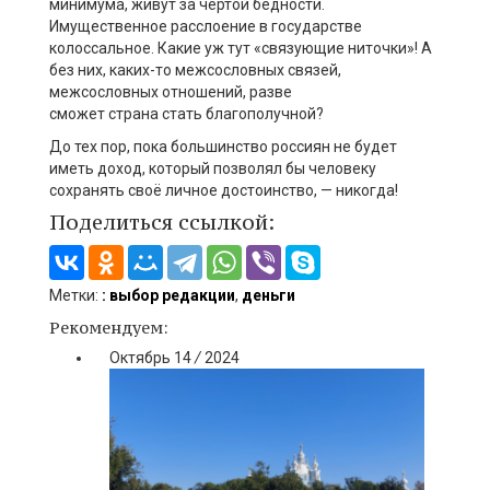
минимума, живут за чертой бедности.
Имущественное расслоение в государстве
колоссальное.
Какие уж тут «связующие ниточки»! А
без них, каких-то межсословных связей,
межсословных отношений, разве
сможет
страна
стать благополучн
ой
?
До тех пор, пока большинство россиян не будет
иметь доход, который позволял бы человеку
сохранять своё личное достоинство, — никогда!
Поделиться ссылкой:
Метки:
: выбор редакции
,
деньги
Рекомендуем:
Октябрь
14
/
2024