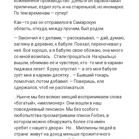
кожевенное производство. Деньги он зарабатывал
приличные, ездил хоть и на старенькой, но инома
рке.
По тем временам — супер!
Как
—
то
раз
он
отправился
в Самарскую
область,
откуда,
между прочим
,
был
родом.
—
Закончил я с делами,
—
рассказывал,
—
дай, думаю,
загляну в деревню, к бабуле. Поехал, переночевал у
неё. Всё хорошо, а я бабулю свою обожаю, она много
со мной возилась… Стали прощаться. На крыльцо
вышли, обнимаю её и чувствую, кто- то мне в карман
пиджака лезет. Я руку опустил
—
а это моя бабуля
су
ёт мне в карман десятку… —
Бывший токарь
помолчал, потом добавил:
—
Поверишь, еле
сдержался, чтоб не расплакаться.
…Нынче мы без всяких эмоций воспринимаем слова
«богатый», «миллионер». Они вошли в наш
повседневный лексикон. Мы без особого
любопытства просматриваем список
Forbes
, в
котором можно обнаружить более ста имён
«ребят
с
нашего двора». Но
… М
иллионы людей в
стране живут на доход меньше прожиточного