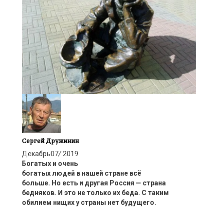
Сергей Дружинин
Декабрь
07
/
2019
Богаты
х
и очень
богаты
х
люд
ей
в
нашей
стране
всё
больше.
Но
есть и другая Россия — страна
бедняков
.
И
это не только их беда
.
С таким
обилием нищих у страны нет будущего.