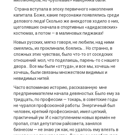
Страна вступала в эпоху первичного накопления
капитала. Боже, какие персонажи появлялись среди
делового люда! Сколько же анекдотов ходило о них,
щеголявших сначала в спортивных «
адидасовских
»
костюмах, а потом
— в малиновых пиджаках!
Новых русских, мягко говоря, не любили, над ними
смеялись, их проклинали, боялись… Но странно, в
сложных этих чувствах, было что-то от соседских
отношений: мол, что поделаешь, парень-то
с нашего
двора
…
В
се мы были «оттуда», и все мы, хочешь не
хочешь, были связаны
множеством
видимых и
невидимых нитей.
Часто вспоминаю историю, рассказанную мне
предпринимателем начала девяностых. Было ему за
тридцать, по профессии
—
токарь, в советские годы
не чурался профсоюзной работы. Энергичны
й
был
человек
,
крепкий
профессионал, имел цепкий,
практичный ум. И с наступлением новых времён не
пропал, стал депутатом райсовета, занялся
бизнесом
—
не знаю уж как, но удалось ему влезть в