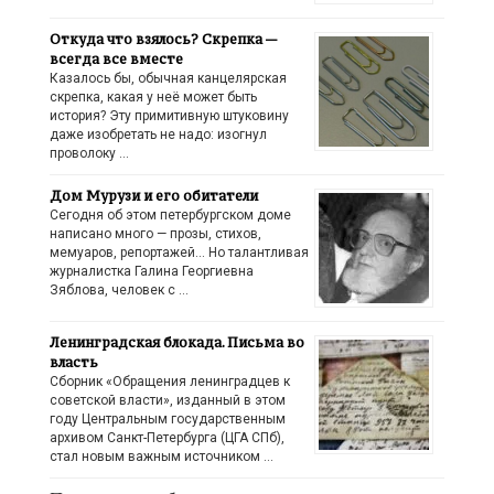
Откуда что взялось? Скрепка —
всегда все вместе
Казалось бы, обычная канцелярская
скрепка, какая у неё может быть
история? Эту примитивную штуковину
даже изобретать не надо: изогнул
проволоку …
Дом Мурузи и его обитатели
Сегодня об этом петербургском доме
написано много — прозы, стихов,
мемуаров, репортажей… Но талантливая
журналистка Галина Георгиевна
Зяблова, человек с …
Ленинградская блокада. Письма во
власть
Сборник «Обращения ленинградцев к
советской власти», изданный в этом
году Центральным государственным
архивом Санкт-Петербурга (ЦГА СПб),
стал новым важным источником …