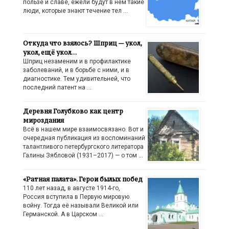
пользе и славе, ежели будут в нём такие
люди, которые знают течение тел …
Откуда что взялось? Шприц — укол,
укол, ещё укол…
Шприц незаменим и в профилактике
заболеваний, и в борьбе с ними, и в
диагностике. Тем удивительней, что
последний патент на …
Деревня Голубково как центр
мироздания
Всё в нашем мире взаимосвязано. Вот и
очередная публикация из воспоминаний
талантливого петербургского литератора
Галины Зябловой (1931–2017) — о том …
«Ратная палата». Герои былых побед
110 лет назад, в августе 1914-го,
Россия вступила в Первую мировую
войну. Тогда её называли Великой или
Германской. А в Царском …