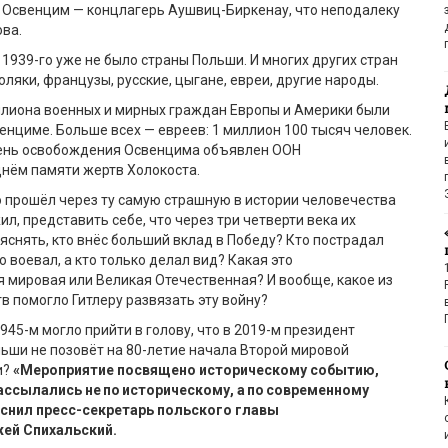
 Освенцим
— концлагерь
Аушвиц-Биркенау
, что неподалеку
ва.
 1939
-го
уже не было страны Польши.
И м
ногих
других
стран
оляки, французы, русские, цыгане, евреи
,
другие народы.
ллион
а
военных и мирных граждан Европы и Америки
были
венциме
. Б
ольше всех
— евреев:
1
миллион 100 тысяч человек
.
ень освобождения
Освенцима
объявлен ООН
днём
памяти жертв
Х
олокоста
.
о прош
ё
л через
ту самую страшную в истории человечества
ил,
представить
себе, что через три четверти века их
яснять, кто вн
ё
с больший вклад в Победу?
Кто пострадал
о воевал, а кто только делал вид
?
К
акая
это
 мировая или Великая Отечественная
? И вообще, какое из
в помогло Гитлеру развязать эту войну?
945-м могло прийти в голову, что в 2019-м
президент
льши не позов
ё
т на 80-лети
е
начала Второй мировой
и?
«Мероприятие посвящено историческому событию,
ассылались не по историческому, а по современно
му
яснил пресс-
секретарь польского главы
жей
Спихальский
.