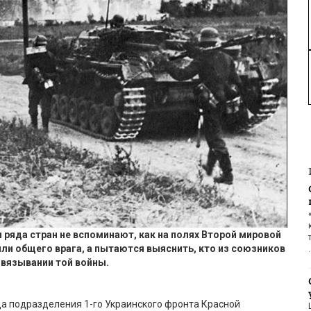
и
ряда
стран
не вспоминают
,
как
на полях Второй мировой
или общего врага, а пытаются выяснить, кто
из союзников
звязывании
той войн
ы
.
да
подразделения
1-го Украинского фронта
Красной