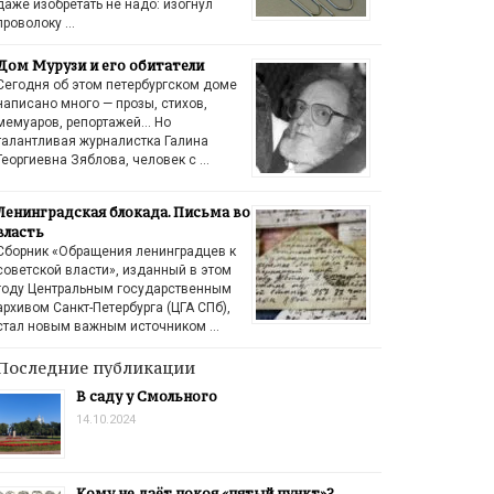
даже изобретать не надо: изогнул
проволоку …
Дом Мурузи и его обитатели
Сегодня об этом петербургском доме
написано много — прозы, стихов,
мемуаров, репортажей… Но
талантливая журналистка Галина
Георгиевна Зяблова, человек с …
Ленинградская блокада. Письма во
власть
Сборник «Обращения ленинградцев к
советской власти», изданный в этом
году Центральным государственным
архивом Санкт-Петербурга (ЦГА СПб),
стал новым важным источником …
Последние публикации
В саду у Смольного
14.10.2024
Кому не даёт покоя «пятый пункт»?