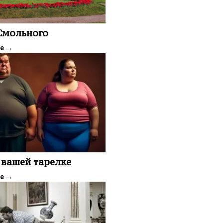
 Смольного
ее
→
 вашей тарелке
ее
→