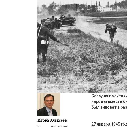
С
егодня полити
к
народы
вместе б
был
виноват в
ра
Игорь Алексеев
27 января 1945 го