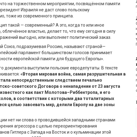
 что
на
торжественном
мероприяти
и, посвящённом
памяти
резидент Израиля
не даст слово
польскому
о, тоже из современного принципа.
нцип такой
—
современный
?
А э
то
,
когда
то или иное
 облечённое властью, делает то, что ему сегодня
в
силу
бражений
выгодно
,
или выполня
е
т политический заказ.
ий Союз,
подразумевая Россию,
называют страной
—
опейский парламент большинством голосов принимает
ности европейской памяти для будущего Европы
»
.
го документа выступили
польские
евродепутаты
. В тексте
кивается:
«Вторая мировая война, самая разрушительная в
 стала непосредственным следствием печально
тско
-советского Договора о ненападении от 23 августа
 известного как пакт Молотова
–
Риббентропа, и его
олов, в соответствии с которыми два тоталитарных
ся целью завоевать мир, делили Европу на две зоны
ции нет ни слова о проводившейся западными странами
орения агрессора с целью переориентирования
анов Гитлера с Запада на Восток и о кульминации этой