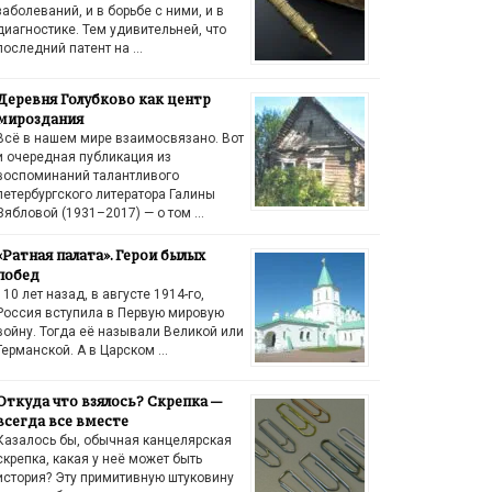
заболеваний, и в борьбе с ними, и в
диагностике. Тем удивительней, что
последний патент на …
Деревня Голубково как центр
мироздания
Всё в нашем мире взаимосвязано. Вот
и очередная публикация из
воспоминаний талантливого
петербургского литератора Галины
Зябловой (1931–2017) — о том …
«Ратная палата». Герои былых
побед
110 лет назад, в августе 1914-го,
Россия вступила в Первую мировую
войну. Тогда её называли Великой или
Германской. А в Царском …
Откуда что взялось? Скрепка —
всегда все вместе
Казалось бы, обычная канцелярская
скрепка, какая у неё может быть
история? Эту примитивную штуковину