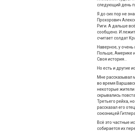
следующий день п
Я
до сих пор не зн
Прохорович Алексе
Риги. А дальше вс
сообщено. И лежит
считает
солдат К
Н
аверное, у
очень 
Польш
е,
Америк
е
Своя история
…
Но есть и другие и
Мне рассказывал 
во время Варшавск
некоторые жители
скрывались повст
Третьего рейха, но
рассказал его отец
союзницей Гитлера
Всё это частные ис
собирается их пере