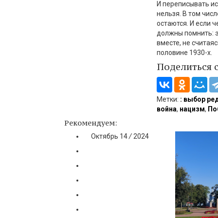
И переписывать
и
нельзя. В том чис
остаются. И
если
ч
должны помнить: э
вместе, не
считаяс
половине 1930-х.
Поделиться 
Метки:
: выбор ре
война
,
нацизм
,
По
Рекомендуем:
Октябрь
14
/
2024