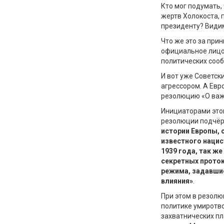
Кто мог подумать,
жертв
Х
олокоста
,
п
президенту
?
Видим
Что же это за при
официальное лицо,
политических соо
И вот уже Советск
агрессором.
А
Евр
резолюцию
«
О важ
Инициаторами это
резолюции подчёр
истории Европы,
известного
нацис
1939 года, так
же
секретных проток
режима, задавшие
влияния»
.
При этом в резолю
политике умиротв
захватнических пл