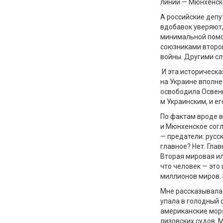
линии
—
Мюнхенск
А российские деп
вдобавок
уверяют
минимальн
ой
пом
союзниками
второ
войны.
Другими сл
И
эта
историческа
на
Украин
е вполне
освободила Освен
м
Украински
м
,
и е
П
о фактам вроде в
и
Мюнхенск
ое сог
—
предатели: русск
главное? Нет. Глав
Вторая
мировая
и
что человек
—
это
миллионов миров.
Мне рассказывала
упала в голодный 
американские моря
лиз
овских
судов
.
М