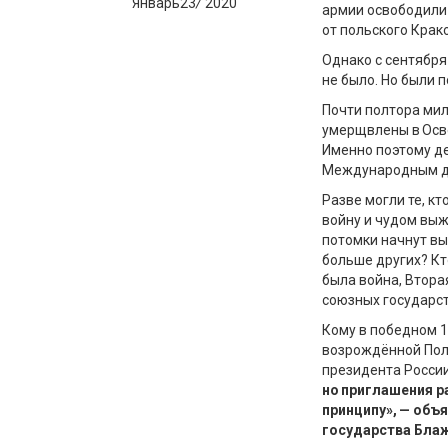
Январь
23
/
2020
армии
освободили
от польского
Крако
Однако с сентября
не было. Но были п
Почти
полтора ми
умерщвлены в Ос
Именно поэтому д
Международны
м
Разве могли те, кт
войну и чудом выж
потомки
начнут вы
больше других?
Кт
была
война
,
Вторая
союзных государст
Кому в
победном
1
возрожд
ё
нной По
президента
Росси
но приглашения р
принципу», — объ
государства
Бла