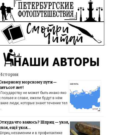
История
Северному морскому пути —
пятьсот лет!
«Государству не может быть инако яко
к пользе и славе, ежели будут в нём
такие люди, которые знают течение тел
…
Откуда что взялось? Шприц — укол,
укол, ещё укол…
Шприц незаменим и в профилактике