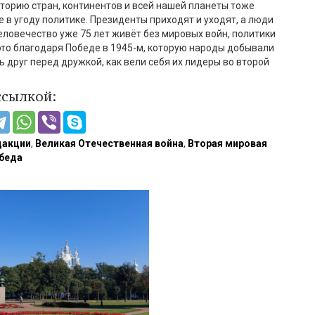
стори
ю стран, континентов и всей нашей планеты тоже
ле
в угоду политик
е
. Президенты приходят и уходят, а люди
еловечество
уже
75 лет жив
ё
т без миров
ых
войн,
политики
то благодаря Победе в 1945-м, которую народы добывали
ь
друг перед дружкой
, как вели себя их ли
деры во второй
ссылкой:
дакции
,
Великая Отечественная война
,
Вторая мировая
беда