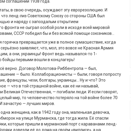
ом с
оглашении
1938 г
ода
.
утаты
,
в свою очередь
,
осуждают эту
евро
резолюцию
.
И
,
что
ленд-лиз
Советскому Союзу со стороны США
был
ощью
и
наряду с запоздалым открытием
го
фронт
а не сыграл особой роли в исходе всей мировой
овами, СССР победил бы и без всякой помощи союзников…
я горячка
превращается уже в полное сумасшествие, когда
 серьёзно заявляют, что
, мол,
это вовсе
не Красная Армия
цим,
а они, украинцы
! Фронт
ведь
назывался
-то
1-
го бойцы первыми
вошли в концлагерь!
с
ё
вер
но.
Д
оговор Молотова-Риббентропа
— был,
лашение — было
.
К
оллаборационисты
—
были
;
говоря
по
прост
у
ие, французы, чехи, болгары, украинц
ы
…
Н
у и что? Это
ное
—
что в той страшной войне, как е
ё
н
и
называй,
ли Великая
Отечественная
,
—
погиб
а
ли люд
и
.
И е
сли говорят,
 целый мир, то человечество потеряло на той войне более 70
И зачастую — л
учших миров.
 одна женщина, как
в 1942 году она,
маленьк
ая
девочк
а,
обморок на улице Мурманска, где тогда жила. Её
спас
ли
ки, которые пришли в мурманский порт с караванами ленд-
оряки
довезли
её
до дома на своём «виллисе», а на