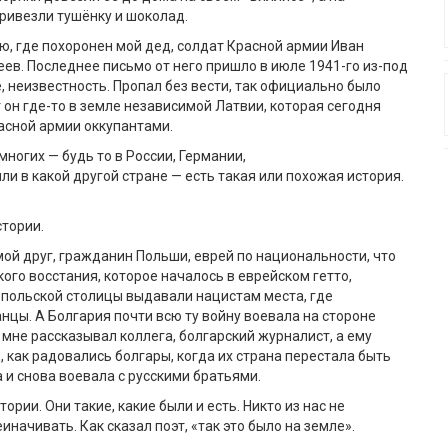
ривезли тушёнку и шоколад
.
аю, где похоронен мой дед
,
солдат Красной армии Иван
ев. Последнее письмо от него пришло в июле
19
41-го из-под
ё
, неизвестность. Пропал без
вести, так официально было
 он где-то в земле независимой Латвии, которая сегодня
расной
а
рмии
оккупант
ами
.
многих —
будь то в России, Германии,
или
в
какой другой стране
—
есть такая или похожая история.
стории.
мой друг
,
гражданин
Польши
, еврей по национальности, что
ого восстания, которое началось в еврейском гетто,
 польской столицы выдавали н
ацистам
места
,
где
анцы.
А Болгария почти всю ту войну воевал
а
на стороне
 м
не рассказывал коллега, болгарский журналист, а ему
, как радовались болгары, когда их страна перестала быть
 и снова воевала с русскими братьями.
тории. Они такие, какие были и есть. Никто из нас не
иначивать. Как сказал поэт, «так это было на земле».