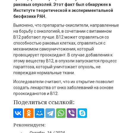
раковых опухолей. Этот факт был обнаружен в
Институте теоретической и экспериментальной
биофизики РАН.
Выяснено, что препараты-окислители, направленные
на борьбу с онкологией, в сочетании с витамином
В12 работают лучше. В12 может справляться со
способностью раковых клетках, справляться с
механизмом самоуничтожения, который
провоцирует прооксидант. В случае добавления к
этому веществу В12, в опухоли запускается процесс
параптоза, который уничтожает опухоль, не
повреждая нормальные ткани.
Исследователи считают, что их открытие позволит
создать лекарства от онко заболеваний на основе
прооксиданотов и В12.
Поделиться ссылкой:
Рекомендуем:
Октябрь
16
/
2024