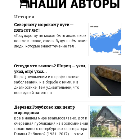
История
Северному морскому пути —
пятьсот лет!
«Государству не может быть инако яко к
пользе и славе, ежели будут в нём такие
люди, которые знают течение тел …
Откуда что взялось? Шприц — укол,
укол, ещё укол…
Шприц незаменим и в профилактике
заболеваний, и в борьбе с ними, и в
диагностике. Тем удивительней, что
последний патент на …
Деревня Голубково как центр
мироздания
Всё в нашем мире взаимосвязано. Вот и
очередная публикация из воспоминаний
талантливого петербургского литератора
Галины Зябловой (1931–2017) — о том …