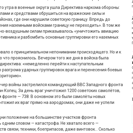
го утра в военные округа ушла Директива наркома обороны:
лами и средствами обрушиться на вражеские силы и
айонах, где они нарушили советскую границу. Впредь до
ния наземными войсками границу не переходить». В том же
но-воздушным силам приказывалось «уничтожить авиацию
тивника и разбомбить основные группировки его наземных
овало о принципиальном непонимании происходящего. Но и к
о что прояснилось. Вечером того же дня в войска была
директива: «немедленно перейти к наступательным
 разгрома ударных группировок врага и перенесения боевых
ерриторию».
вечер войны застрелился командующий ВВС Западного фронта
н Копец. За день враг уничтожил 1200 советских самолётов,
м фронте — 738. В основном это были самолёты новых
ичтожил их враг прямо на аэродромах, они даже не успели
дни положение на большинстве участков фронта
 одним словом — катастрофа. Не хватало всего —
тв связи, техники, боеприпасов, даже винтовок… Сколько