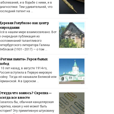
заболеваний, и в борьбе с ними, и в
диагностике. Тем удивительней, что
последний патент на …
Деревня Голубково как центр
мироздания
Всё в нашем мире взаимосвязано. Вот
и очередная публикация из
воспоминаний талантливого
петербургского литератора Галины
Зябловой (1931–2017) — о том …
«Ратная палата». Герои былых
побед
110 лет назад, в августе 1914-го,
Россия вступила в Первую мировую
войну. Тогда её называли Великой или
Германской. А в Царском …
Откуда что взялось? Скрепка —
всегда все вместе
Казалось бы, обычная канцелярская
скрепка, какая у неё может быть
история? Эту примитивную штуковину