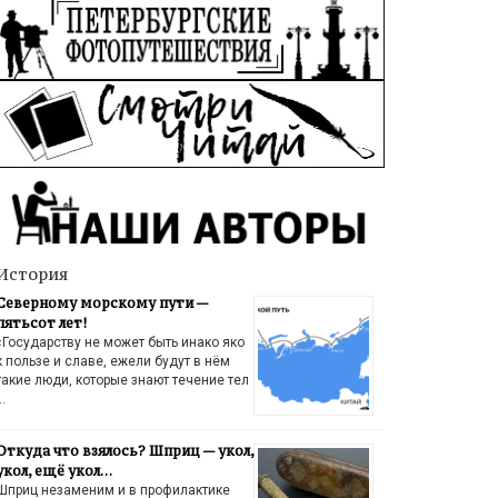
История
Северному морскому пути —
пятьсот лет!
«Государству не может быть инако яко
к пользе и славе, ежели будут в нём
такие люди, которые знают течение тел
…
Откуда что взялось? Шприц — укол,
укол, ещё укол…
Шприц незаменим и в профилактике