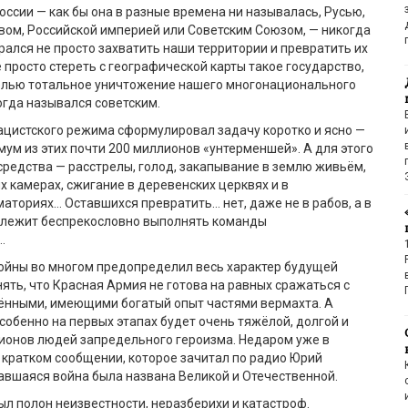
России — как бы она в разные времена ни называлась, Русью,
ом, Российской империей или Советским Союзом, — никогда
ирался не просто захватить наши территории и превратить их
е просто стереть с географической карты такое государство,
целью тотальное уничтожение нашего многонационального
огда назывался советским.
ацистского режима сформулировал задачу коротко и ясно —
ум из этих почти 200 миллионов «унтерменшей». А для этого
средства — расстрелы, голод, закапывание в землю живьём,
х камерах, сжигание в деревенских церквях и в
аториях… Оставшихся превратить… нет, даже не в рабов, а в
адлежит беспрекословно выполнять команды
…
войны во многом предопределил весь характер будущей
нять, что Красная Армия не готова на равных сражаться с
ёнными, имеющими богатый опыт частями вермахта. А
особенно на первых этапах будет очень тяжёлой, долгой и
ионов людей запредельного героизма. Недаром уже в
 кратком сообщении, которое зачитал по радио Юрий
авшаяся война была названа Великой и Отечественной.
ыл полон неизвестности, неразберихи и катастроф.