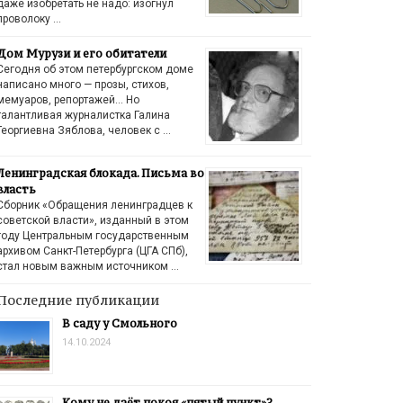
даже изобретать не надо: изогнул
проволоку …
Дом Мурузи и его обитатели
Сегодня об этом петербургском доме
написано много — прозы, стихов,
мемуаров, репортажей… Но
талантливая журналистка Галина
Георгиевна Зяблова, человек с …
Ленинградская блокада. Письма во
власть
Сборник «Обращения ленинградцев к
советской власти», изданный в этом
году Центральным государственным
архивом Санкт-Петербурга (ЦГА СПб),
стал новым важным источником …
Последние публикации
В саду у Смольного
14.10.2024
Кому не даёт покоя «пятый пункт»?