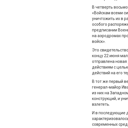
В четверть восьмо
«Войскам всеми си
уничтожить их в р
особого распоряже
предписании Воен
на аэродромах про
войск».
Это свидетельств
концу 22 июня мал
отправлена новая 
действиям с целью
действий на его т
В тот же первый 
генерал-майор Ива
из них на Западно
конструкций, и ун
взлететь.
И в последующие 
характеризовалось
современных средс