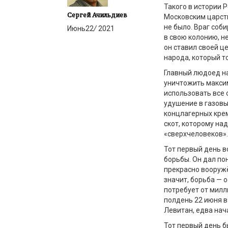
Такого в истории 
Сергей Ачильдиев
Московским царств
не было. Враг соб
Июнь
22
/
2021
в свою колонию, н
он ставил своей 
народа, который т
Главный людоед н
уничтожить максим
использовать все 
удушение в газовы
концлагерных крем
скот, которому н
«сверхчеловеков»
Тот первый день 
борьбы. Он дал по
прекрасно вооруж
значит, борьба — 
потребует от милл
полдень 22 июня в
Левитан, едва нач
Тот первый день б