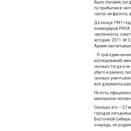
было случаев, ког
по прибытии в част
части, ни фронта, 
До конца 1941 год
командиров РККА 
численность совет
история. 2011. № 3.
Армия насчитывал
…О трагедии нача
исследований, мем
сколько тогда и за
убито и ранено, ск
сколько уничтожен
все документы рас
Но есть официальн
миллионов челове
Сколько это — 27 
городов сегодняшн
Восточной Сибири.
очередь, не родил