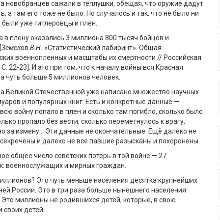
да новобранцев сажали в теплушки, обещая, что оружие дадут
ь, а там его тоже не было. Но случалось и так, что не было ни
а были уже гитлеровцы и плен.
а в плену оказались 3 миллиона 800 тысяч бойцов и
[
Земсков В.Н.
«Статистический лабиринт». Общая
ских военнопленных и масштабы их смертности // Российская
 С. 22-23]. И это при том, что к началу войны вся Красная
а чуть больше 5 миллионов человек.
ла Великой Отечественной уже написано множество научных
уаров и популярных книг. Есть и конкретные данные —
 всю войну попало в плен и сколько там погибло, сколько было
олько пропало без вести, сколько переметнулось к врагу,
о за измену… Эти данные не окончательные. Ещё далеко не
секречены и далеко не все павшие разысканы и похоронены.
ое общее число советских потерь в той войне — 27
к: военнослужащих и мирных граждан.
миллионов? Это чуть меньше населения десятка крупнейших
ей России. Это в три раза больше нынешнего населения
 Это миллионы не родившихся детей, которые, в свою
и своих детей…