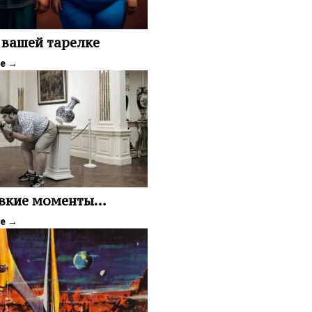
 вашей тарелке
ее
→
овкие моменты…
ее
→