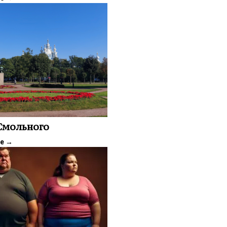
 Смольного
ее
→