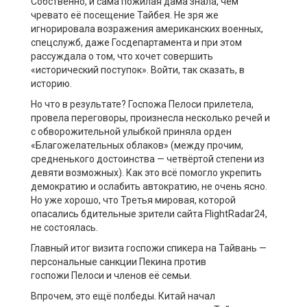
Собственно, и сама пожилая дама знала, чем
чревато её посещение Тайбея. Не зря же
игнорировала возражения американских военных,
спецслужб, даже Госдепартамента и при этом
рассуждала о том, что хочет совершить
«исторический поступок». Войти, так сказать, в
историю.
Но что в результате? Госпожа Пелоси прилетела,
провела переговоры, произнесла несколько речей и
с обворожительной улыбкой приняла орден
«Благожелательных облаков» (между прочим,
средненького достоинства — четвёртой степени из
девяти возможных). Как это всё помогло укрепить
демократию и ослабить автократию, не очень ясно.
Но уже хорошо, что Третья мировая, которой
опасались бдительные зрители сайта FlightRadar24,
не состоялась.
Главный итог визита госпожи спикера на Тайвань —
персональные санкции Пекина против
госпожи Пелоси и членов её семьи.
Впрочем, это ещё полбеды. Китай начал