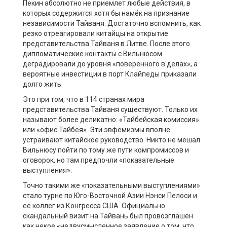
Пекин абсолютно не приемлет любые действия, в
которых содержится хотя бы намёк на признание
независимости Тайваня. Достаточно вспомнить, как
резко отреагировали китайцы на открытие
представительства Тайваня в Литве. После этого
дипломатические контакты с Вильнюсом
деградировали до уровня «поверенного в делах», а
вероятные инвестиции в порт Клайпеды приказали
долго жить.
Это при том, что в 114 странах мира
представительства Тайваня существуют. Только их
называют более деликатно: «Тайбейская комиссия»
или «офис Тайбея». Эти эвфемизмы вполне
устраивают китайское руководство. Никто не мешал
Вильнюсу пойти по тому же пути компромиссов и
оговорок, но там предпочли «показательные
выступления».
Точно такими же «показательными выступлениями»
стало турне по Юго-Восточной Азии Нэнси Пелоси и
её коллег из Конгресса США. Официально
скандальный визит на Тайвань был провозглашён
как некое «недвусмысленное заявление о том, что