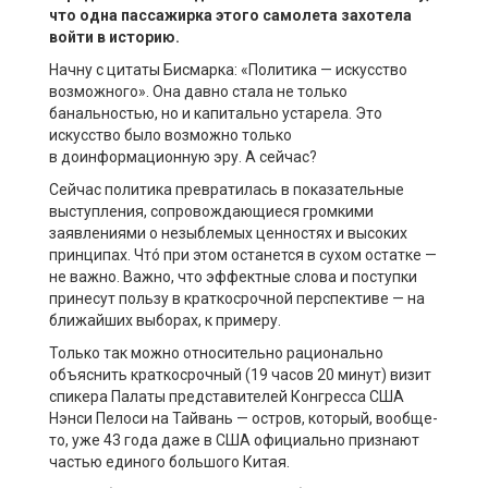
что одна пассажирка этого самолета захотела
войти в историю.
Начну с цитаты Бисмарка: «Политика — искусство
возможного». Она давно стала не только
банальностью, но и капитально устарела. Это
искусство было возможно только
в доинформационную эру. А сейчас?
Сейчас политика превратилась в показательные
выступления, сопровождающиеся громкими
заявлениями о незыблемых ценностях и высоких
принципах. Чтó при этом останется в сухом остатке —
не важно. Важно, что эффектные слова и поступки
принесут пользу в краткосрочной перспективе — на
ближайших выборах, к примеру.
Только так можно относительно рационально
объяснить краткосрочный (19 часов 20 минут) визит
спикера Палаты представителей Конгресса США
Нэнси Пелоси на Тайвань — остров, который, вообще-
то, уже 43 года даже в США официально признают
частью единого большого Китая.