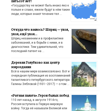
пятьсот лет!
«Государству не может быть инако яко к
пользе и славе, ежели будут в нём такие
люди, которые знают течение тел …
Откуда что взялось? Шприц — укол,
укол, ещё укол…
Шприц незаменим и в профилактике
заболеваний, и в борьбе с ними, и в
диагностике. Тем удивительней, что
последний патент на …
Деревня Голубково как центр
мироздания
Всё в нашем мире взаимосвязано. Вот и
очередная публикация из воспоминаний
талантливого петербургского литератора
Галины Зябловой (1931–2017) — о том …
«Ратная палата». Герои былых побед
110 лет назад, в августе 1914-го,
Россия вступила в Первую мировую
войну. Тогда её называли Великой или