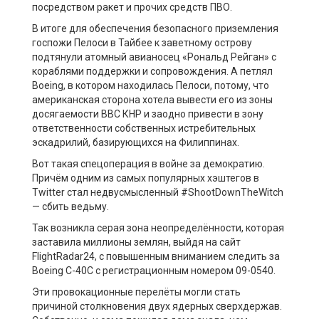
посредством ракет и прочих средств ПВО.
В итоге для обеспечения безопасного приземления
госпожи Пелоси в Тайбее к заветному острову
подтянули атомный авианосец «Рональд Рейган» с
кораблями поддержки и сопровождения. А петлял
Boeing, в котором находилась Пелоси, потому, что
американская сторона хотела вывести его из зоны
досягаемости ВВС КНР и заодно привести в зону
ответственности собственных истребительных
эскадрилий, базирующихся на Филиппинах.
Вот такая спецоперация в войне за демократию.
Причём одним из самых популярных хэштегов в
Twitter стал недвусмысленный #ShootDownTheWitch
— сбить ведьму.
Так возникла серая зона неопределённости, которая
заставила миллионы землян, выйдя на сайт
FlightRadar24, с повышенным вниманием следить за
Boeing C-40С с регистрационным номером 09-0540.
Эти провокационные перелёты могли стать
причиной столкновения двух ядерных сверхдержав.