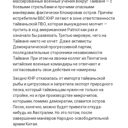
массированные военные учения вокруг Тайваня — с
боевыми стрельбами и прочими опасными
манёврами, фактически блокировав остров. Причём
истребители ВВС КНР летают в зоне ответственности
тайваньской ПВО, которая вынужденно молчит —
пустить в ход американские Patriot как раз и
означало бы развязать Третью мировую, чего на
Тайване никто не хочет. Даже активисты
Демократической прогрессивной партии,
последовательные сторонники независимости
Тайваня. При этом на звонки коллег из Пентагона
китайские военные командиры не отвечают и
согласовывать свои действия не намерены.
Заодно КНР отказалась от импорта тайваньской
рыбы и цитрусовых и запретила экспорт природного
песка, который тайваньцам нужен не только на
стройке, но и при производстве микрочипов,
которыми, помимо демократии, славится остров.
Песок, конечно, можно будет привезти откуда-
нибудь из Австралии. Но это потом, после
завершения манёвров Народно-освободительной
армии Китая.