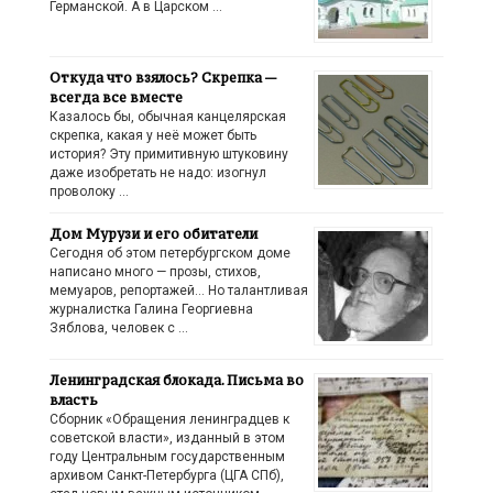
Германской. А в Царском …
Откуда что взялось? Скрепка —
всегда все вместе
Казалось бы, обычная канцелярская
скрепка, какая у неё может быть
история? Эту примитивную штуковину
даже изобретать не надо: изогнул
проволоку …
Дом Мурузи и его обитатели
Сегодня об этом петербургском доме
написано много — прозы, стихов,
мемуаров, репортажей… Но талантливая
журналистка Галина Георгиевна
Зяблова, человек с …
Ленинградская блокада. Письма во
власть
Сборник «Обращения ленинградцев к
советской власти», изданный в этом
году Центральным государственным
архивом Санкт-Петербурга (ЦГА СПб),