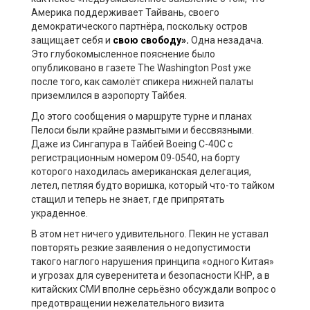
Америка поддерживает Тайвань, своего
демократического партнёра, поскольку остров
защищает себя и
свою свободу».
Одна незадача.
Это глубокомысленное пояснение было
опубликовано в газете The Washington Post уже
после того, как самолёт спикера нижней палаты
приземлился в аэропорту Тайбея.
До этого сообщения о маршруте турне и планах
Пелоси были крайне размытыми и бессвязными.
Даже из Сингапура в Тайбей Boeing C-40С с
регистрационным номером 09-0540, на борту
которого находилась американская делегация,
летел, петляя будто воришка, который что-то тайком
стащил и теперь не знает, где припрятать
украденное.
В этом нет ничего удивительного. Пекин не уставал
повторять резкие заявления о недопустимости
такого наглого нарушения принципа «одного Китая»
и угрозах для суверенитета и безопасности КНР, а в
китайских СМИ вполне серьёзно обсуждали вопрос о
предотвращении нежелательного визита