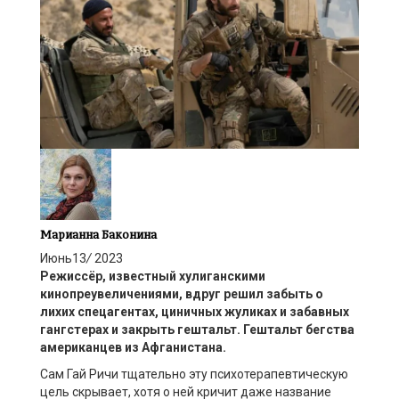
Марианна Баконина
Июнь
13
/
2023
Режисс
ё
р
,
известный хулиганскими
кинопреувеличениями
,
вдруг решил забыть о
лихих спецагентах, циничных жуликах и забавных
гангстерах и закрыть гештальт. Гештальт бегства
американцев из Афганистана.
Сам Гай Ричи тщательно эту психотерапевтическую
цель скрывает, хотя о ней кричит даже название