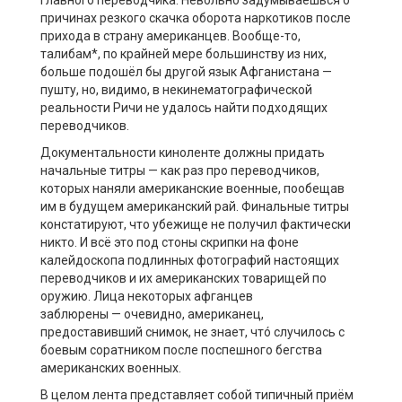
причинах резкого скачка оборота наркотиков после
прихода в страну американцев. Вообще-то,
талибам*, по крайней мере большинству из них,
больше подошёл бы другой язык Афганистана —
пушту, но, видимо, в некинематографической
реальности Ричи не удалось найти подходящих
переводчиков.
Документальности киноленте должны придать
начальные титры — как раз про переводчиков,
которых наняли американские военные, пообещав
им в будущем американский рай. Финальные титры
констатируют, что убежище не получил фактически
никто. И всё это под стоны скрипки на фоне
калейдоскопа подлинных фотографий настоящих
переводчиков и их американских товарищей по
оружию. Лица некоторых афганцев
заблюрены — очевидно, американец,
предоставивший снимок, не знает, чтó случилось с
боевым соратником после поспешного бегства
американских военных.
В целом лента представляет собой типичный приём