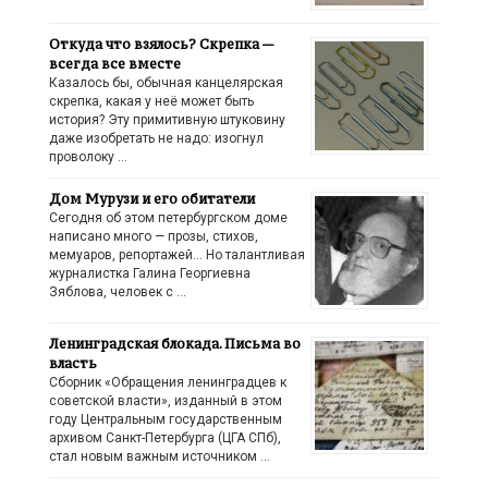
Откуда что взялось? Скрепка —
всегда все вместе
Казалось бы, обычная канцелярская
скрепка, какая у неё может быть
история? Эту примитивную штуковину
даже изобретать не надо: изогнул
проволоку …
Дом Мурузи и его обитатели
Сегодня об этом петербургском доме
написано много — прозы, стихов,
мемуаров, репортажей… Но талантливая
журналистка Галина Георгиевна
Зяблова, человек с …
Ленинградская блокада. Письма во
власть
Сборник «Обращения ленинградцев к
советской власти», изданный в этом
году Центральным государственным
архивом Санкт-Петербурга (ЦГА СПб),
стал новым важным источником …