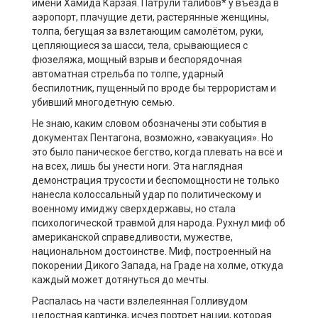
имени Хамида Карзая. Патрули талибов* у въезда в
аэропорт, плачущие дети, растерянные женщины,
толпа, бегущая за взлетающим самолётом, руки,
цепляющиеся за шасси, тела, срывающиеся с
фюзеляжа, мощный взрыв и беспорядочная
автоматная стрельба по толпе, ударный
беспилотник, пущенный по вроде бы террористам и
убивший многодетную семью.
Не знаю, каким словом обозначены эти события в
документах Пентагона, возможно, «эвакуация». Но
это было паническое бегство, когда плевать на всё и
на всех, лишь бы унести ноги. Эта наглядная
демонстрация трусости и беспомощности не только
нанесла колоссальный удар по политическому и
военному имиджу сверхдержавы, но стала
психологической травмой для народа. Рухнул миф об
американской справедливости, мужестве,
национальном достоинстве. Миф, построенный на
покорении Дикого Запада, на Граде на холме, откуда
каждый может дотянуться до мечты.
Распалась на части взлелеянная Голливудом
целостная картинка, исчез портрет нации, которая