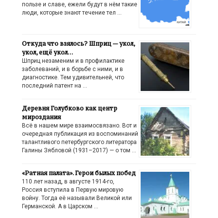
пользе и славе, ежели будут в нём такие
люди, которые знают течение тел …
Откуда что взялось? Шприц — укол,
укол, ещё укол…
Шприц незаменим и в профилактике
заболеваний, и в борьбе с ними, и в
диагностике. Тем удивительней, что
последний патент на …
Деревня Голубково как центр
мироздания
Всё в нашем мире взаимосвязано. Вот и
очередная публикация из воспоминаний
талантливого петербургского литератора
Галины Зябловой (1931–2017) — о том …
«Ратная палата». Герои былых побед
110 лет назад, в августе 1914-го,
Россия вступила в Первую мировую
войну. Тогда её называли Великой или
Германской. А в Царском …