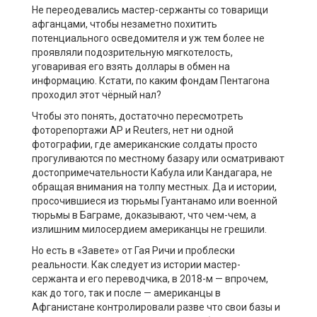
Не переодевались мастер-сержанты со товарищи
афганцами, чтобы незаметно похитить
потенциального осведомителя и уж тем более не
проявляли подозрительную мягкотелость,
уговаривая его взять доллары в обмен на
информацию. Кстати, по каким фондам Пентагона
проходил этот чёрный нал?
Чтобы это понять, достаточно пересмотреть
фоторепортажи AP и Reuters, нет ни одной
фотографии, где американские солдаты просто
прогуливаются по местному базару или осматривают
достопримечательности Кабула или Кандагара, не
обращая внимания на толпу местных. Да и истории,
просочившиеся из тюрьмы Гуантанамо или военной
тюрьмы в Баграме, доказывают, что чем-чем, а
излишним милосердием американцы не грешили.
Но есть в «Завете» от Гая Ричи и проблески
реальности. Как следует из истории мастер-
сержанта и его переводчика, в 2018-м — впрочем,
как до того, так и после — американцы в
Афганистане контролировали разве что свои базы и