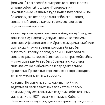
фильма. Это в российском прокате он называется
вполне себе нейтрально «Переводчик».
Оригинальное название куда более пафосное «The
Covenant», в в переводе с английского — завет,
священный долг, в каком-то смысле, договор
подписанный кровью.
Режиссёр в интервью пытается убедить публику, что
замысел ему навеяли документальные фильмы,
снятые в Афганистане или Ираке с американской или
британской точки зрения, которые будто бы
высветили главную загадку войны. Показали те
связи, те узы, которые были созданы травмой войны
— и которые как будто бы обрекли тех, кого они
связывают, на любопытное и парадоксальное
проклятье. Проклятье стремиться воспроизводить
акты мужества, акты щедрости…
Красиво. Но смею предположить, что Ричи,
задумывая свой завет, был впечатлён совсем
другими документальными кадрами, облетевшими
мир в августе 2021 года и снятыми в Кабуле.
Паническая эвакуация, давка в аэропорту тогда ещё