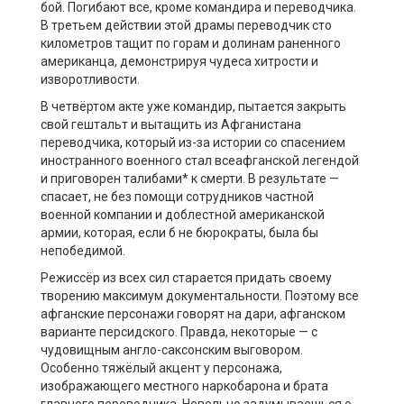
бой. Погибают все, кроме командира и переводчика.
В третьем действии этой драмы переводчик сто
километров тащит по горам и долинам раненного
американца, демонстрируя чудеса хитрости и
изворотливости.
В четвёртом акте уже командир, пытается закрыть
свой гештальт и вытащить из Афганистана
переводчика, который из-за истории со спасением
иностранного военного стал всеафганской легендой
и приговорен талибами* к смерти. В результате —
спасает, не без помощи сотрудников частной
военной компании и доблестной американской
армии, которая, если б не бюрократы, была бы
непобедимой.
Режиссёр из всех сил старается придать своему
творению максимум документальности. Поэтому все
афганские персонажи говорят на дари, афганском
варианте персидского. Правда, некоторые — с
чудовищным англо-саксонским выговором.
Особенно тяжёлый акцент у персонажа,
изображающего местного наркобарона и брата
главного переводчика. Невольно задумываешься о