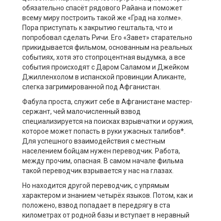
обязательно спасёт рядового Райана и поможет
всему миру построить такой же «Град на холме».
Пора приступать к закрытию гештальта, что и
попробовал сделать Ричи. Его «Завет» старательно
прикидывается фильмом, основанным на реальных
событиях, хотя это стопроцентная выдумка, а все
события происходят с Даром Саламом и Джейком
Джилленхолом в испанской провинции Аликанте,
слегка загримированной под Афганистан.
Фабула проста, служит себе в Афганистане мастер-
сержант, чей малочисленный взвод
специализируется на поисках взрывчатки и оружия,
которое может попасть в руки ужасных талибов*.
Для успешного взаимодействия с местным
населением бойцам нужен переводчик. Работа,
между прочим, опасная. В самом начале фильма
такой переводчик взрывается у нас на глазах.
Но находится другой переводчик, с упрямым
характером и знанием четырёх языков. Потом, как и
положено, взвод попадает в передрягу в ста
километрах от родной базы и вступает в неравный